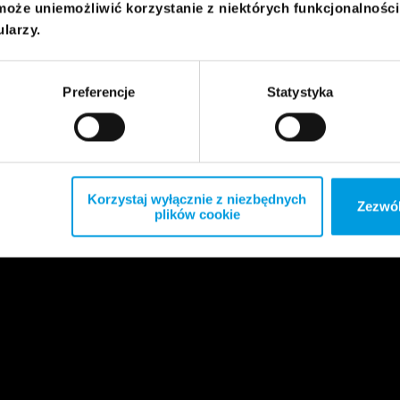
może uniemożliwić korzystanie z niektórych funkcjonalnośc
ularzy.
Preferencje
Statystyka
Korzystaj wyłącznie z niezbędnych
Zezwól
plików cookie