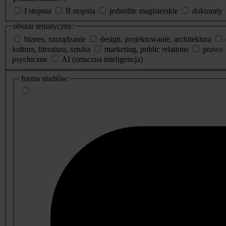
I stopnia
II stopnia
jednolite magisterskie
doktoraty
obszar tematyczny:
biznes, zarządzanie
design, projektowanie, architektura
kultura, literatura, sztuka
marketing, public relations
prawo
psychiczne
AI (sztuczna inteligencja)
dodatkowe
forma studiów:
informacje
o
studiach