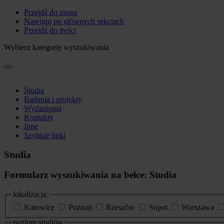
Przejdź do menu
Nawiguj po głównych sekcjach
Przejdź do treści
Wybierz kategorię wyszukiwania
Studia
Badania i projekty
Wydarzenia
Kontakty
Inne
Szybkie linki
Studia
Formularz wyszukiwania na belce: Studia
lokalizacja:
Katowice
Poznań
Rzeszów
Sopot
Warszawa
poziom studiów: