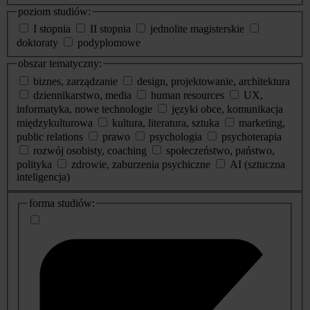
poziom studiów:
I stopnia
II stopnia
jednolite magisterskie
doktoraty
podyplomowe
obszar tematyczny:
biznes, zarządzanie
design, projektowanie, architektura
dziennikarstwo, media
human resources
UX,
informatyka, nowe technologie
języki obce, komunikacja
międzykulturowa
kultura, literatura, sztuka
marketing,
public relations
prawo
psychologia
psychoterapia
rozwój osobisty, coaching
społeczeństwo, państwo,
polityka
zdrowie, zaburzenia psychiczne
AI (sztuczna
inteligencja)
dodatkowe
forma studiów:
informacje
o
studiach