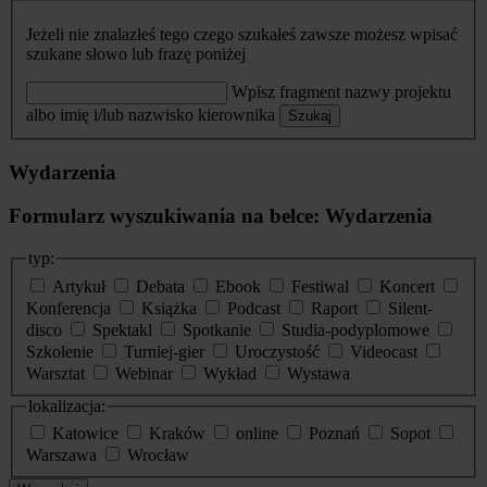
Jeżeli nie znalazłeś tego czego szukałeś zawsze możesz wpisać
szukane słowo lub frazę poniżej
Wpisz fragment nazwy projektu
albo imię i/lub nazwisko kierownika
Szukaj
Wydarzenia
Formularz wyszukiwania na belce: Wydarzenia
typ:
Artykuł
Debata
Ebook
Festiwal
Koncert
Konferencja
Książka
Podcast
Raport
Silent-
disco
Spektakl
Spotkanie
Studia-podyplomowe
Szkolenie
Turniej-gier
Uroczystość
Videocast
Warsztat
Webinar
Wykład
Wystawa
lokalizacja:
Katowice
Kraków
online
Poznań
Sopot
Warszawa
Wrocław