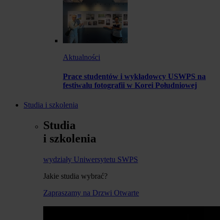
Aktualności
Prace studentów i wykładowcy USWPS na
festiwalu fotografii w Korei Południowej
Studia i szkolenia
Studia
i szkolenia
wydziały Uniwersytetu SWPS
Jakie studia wybrać?
Zapraszamy na Drzwi Otwarte