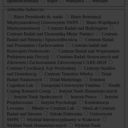
ogólnouczelniany
Sopot
Warszawa
Wrocław
jednostka badawcza:
Biuro Prorektorki ds. nauki
Biuro Rekrutacji
Międzynarodowej Uniwersytetu SWPS
Biuro Współpracy
Międzynarodowej
Centrum Badań nad Bullyingiem
Centrum Badań nad Ekonomiką Miejsc Pamięci
Centrum
Badań nad Historią i Sprawiedliwością
Centrum Badań
nad Poznaniem i Zachowaniem
Centrum badań nad
Rozwojem Osobowości
Centrum Badań nad Wspieraniem
Podejmowania Decyzji
Centrum Badań Stosowanych nad
Zdrowiem i Zachowaniami Zdrowotnymi CARE-BEH
Centrum Cywilizacji Azji Wschodniej
Centrum Studiów
nad Demokracją
Centrum Transferu Wiedzy
Dział
Badań Naukowych
Dział Marketingu
Emotion
Cognition Lab
Europejski Uniwersytet Viadrina
Health
Coping Research Group
Instytut Nauk Humanistycznych
Instytut Nauk Społecznych
Instytut Prawa
Instytut
Projektowania
Instytut Psychologii
Konfederacja
Lewiatan
Młodzi w Centrum Lab
StresLab Centrum
Badań nad Stresem
Szkoła Doktorska
Uniwersytet
SWPS
Wydział Interdyscyplinarny w Krakowie
Wydział Nauk Humanistycznych
Wydział Nauk