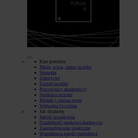
Kim jesteśmy
Misja, wizja, status uczelni
Strategia
Założyciel
Zarząd uczelni
Pracownicy akademiccy
Struktura uczelni
Medale i odznaczenia
Wirtualna Uczelnia
Jak działamy
Jakość kształcenia
Działalność naukowo-badawcza
Zaangażowanie społeczne
Współpraca międzynarodowa