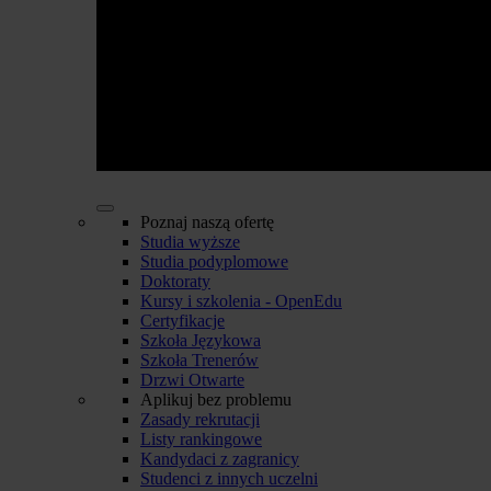
Poznaj naszą ofertę
Studia wyższe
Studia podyplomowe
Doktoraty
Kursy i szkolenia - OpenEdu
Certyfikacje
Szkoła Językowa
Szkoła Trenerów
Drzwi Otwarte
Aplikuj bez problemu
Zasady rekrutacji
Listy rankingowe
Kandydaci z zagranicy
Studenci z innych uczelni