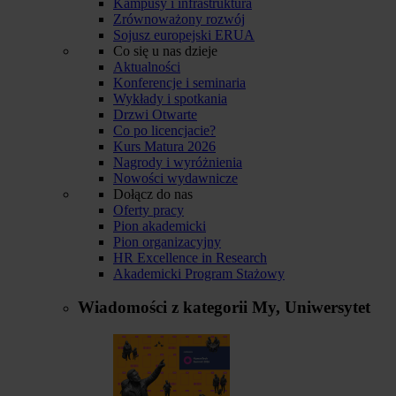
Kampusy i infrastruktura
Zrównoważony rozwój
Sojusz europejski ERUA
Co się u nas dzieje
Aktualności
Konferencje i seminaria
Wykłady i spotkania
Drzwi Otwarte
Co po licencjacie?
Kurs Matura 2026
Nagrody i wyróżnienia
Nowości wydawnicze
Dołącz do nas
Oferty pracy
Pion akademicki
Pion organizacyjny
HR Excellence in Research
Akademicki Program Stażowy
Wiadomości z kategorii
My, Uniwersytet