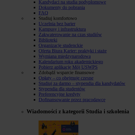
Kandydaci na studia podyplomowe
Dokumenty do pobrania
FAQ
Studiuj komfortowo
Uczelnia bez barier
Kampusy i infrastruktura
Zakwaterowanie na czas studiów
Biblioteki
Organizacje studenckie
Oferta Biura Karier: praktyki i staże
Wymiana międzynarodowa
Kalendarium roku akademickiego
Pobierz aplikację Mój USWPS
Zdobądź wsparcie finansowe
Opłaty – co obejmuje czesne
Studiuj za darmo – stypendia dla kandydatów
Stypendia dla studentów
Preferencyjne kredyty
Dofinansowanie przez pracodawcę
Wiadomości z kategorii
Studia i szkolenia