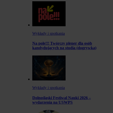
Wykłady i spotkania
Na pole!!! Twórczy plener dla osób
kandydujących na studia (dogrywka)
Wykłady i spotkania
Dolnośląski Festiwal Nauki 2026 –
wydarzenia na USWPS