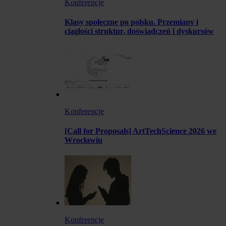
Konferencje
Klasy społeczne po polsku. Przemiany i
ciągłości struktur, doświadczeń i dyskursów
Konferencje
[Call for Proposals] ArtTechScience 2026 we
Wrocławiu
Konferencje