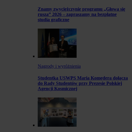
Znamy zwyciężczynie programu „Głowa się
rusza” 2026 – zapraszamy na bezpłatne
studia graficzne
Nagrody i wyróżnienia
Studentka USWPS Maria Komędera dołącza
do Rady Studentów przy Prezesie Polskiej
Agencji Kosmicznej