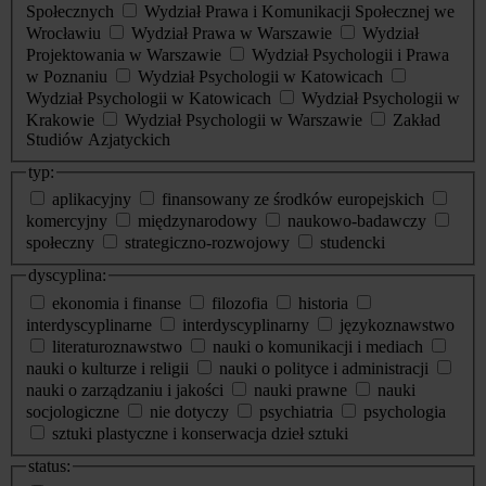
Społecznych
Wydział Prawa i Komunikacji Społecznej we
Wrocławiu
Wydział Prawa w Warszawie
Wydział
Projektowania w Warszawie
Wydział Psychologii i Prawa
w Poznaniu
Wydział Psychologii w Katowicach
Wydział Psychologii w Katowicach
Wydział Psychologii w
Krakowie
Wydział Psychologii w Warszawie
Zakład
Studiów Azjatyckich
typ:
aplikacyjny
finansowany ze środków europejskich
komercyjny
międzynarodowy
naukowo-badawczy
społeczny
strategiczno-rozwojowy
studencki
dyscyplina:
ekonomia i finanse
filozofia
historia
interdyscyplinarne
interdyscyplinarny
językoznawstwo
literaturoznawstwo
nauki o komunikacji i mediach
nauki o kulturze i religii
nauki o polityce i administracji
nauki o zarządzaniu i jakości
nauki prawne
nauki
socjologiczne
nie dotyczy
psychiatria
psychologia
sztuki plastyczne i konserwacja dzieł sztuki
status: