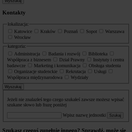
Wyszukaj
Kontakty
lokalizacja:
Katowice
Kraków
Poznań
Sopot
Warszawa
Wrocław
kategoria:
Administracja
Badania i rozwój
Biblioteka
Współpraca z biznesem
Dział Prawny
Instytuty i centra
badawcze
Marketing i komunikacja
Obsługa studenta
Organizacje studenckie
Rekrutacja
Usługi
Współpraca międzynarodowa
Wydziały
Wyszukaj
Jeżeli nie znalazłeś tego czego szukałeś zawsze możesz wpisać
szukane słowo lub frazę poniżej
Wpisz nazwę jednostki
Szukaj
Szukasz czegoś zupełnie innego? Sprawdź, może się