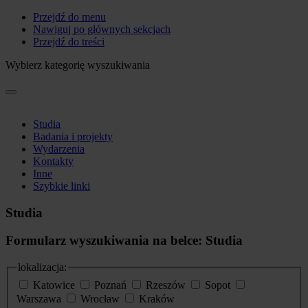
Przejdź do menu
Nawiguj po głównych sekcjach
Przejdź do treści
Wybierz kategorię wyszukiwania
Studia
Badania i projekty
Wydarzenia
Kontakty
Inne
Szybkie linki
Studia
Formularz wyszukiwania na belce: Studia
lokalizacja:
Katowice
Poznań
Rzeszów
Sopot
Warszawa
Wrocław
Kraków