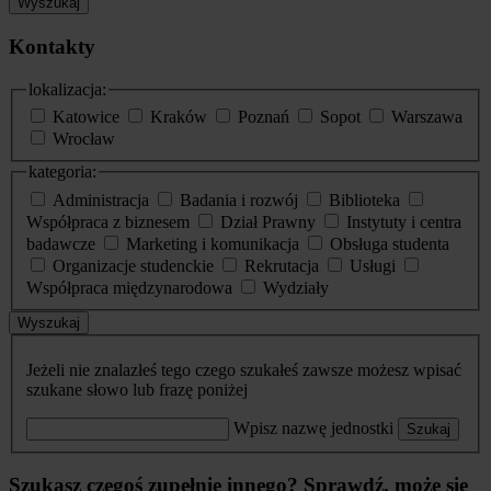
Wyszukaj
Kontakty
lokalizacja:
Katowice
Kraków
Poznań
Sopot
Warszawa
Wrocław
kategoria:
Administracja
Badania i rozwój
Biblioteka
Współpraca z biznesem
Dział Prawny
Instytuty i centra
badawcze
Marketing i komunikacja
Obsługa studenta
Organizacje studenckie
Rekrutacja
Usługi
Współpraca międzynarodowa
Wydziały
Wyszukaj
Jeżeli nie znalazłeś tego czego szukałeś zawsze możesz wpisać
szukane słowo lub frazę poniżej
Wpisz nazwę jednostki
Szukaj
Szukasz czegoś zupełnie innego? Sprawdź, może się