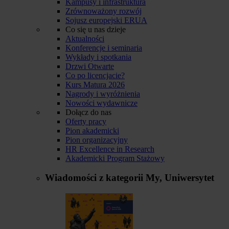
Kampusy i infrastruktura
Zrównoważony rozwój
Sojusz europejski ERUA
Co się u nas dzieje
Aktualności
Konferencje i seminaria
Wykłady i spotkania
Drzwi Otwarte
Co po licencjacie?
Kurs Matura 2026
Nagrody i wyróżnienia
Nowości wydawnicze
Dołącz do nas
Oferty pracy
Pion akademicki
Pion organizacyjny
HR Excellence in Research
Akademicki Program Stażowy
Wiadomości z kategorii
My, Uniwersytet