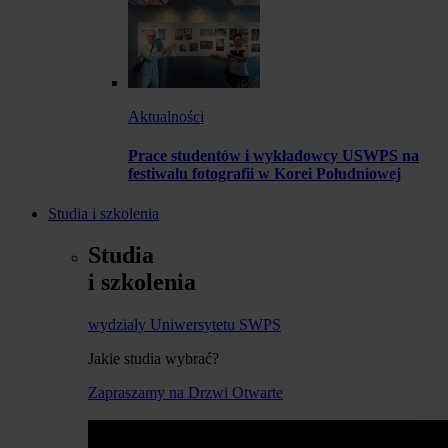
Aktualności
Prace studentów i wykładowcy USWPS na
festiwalu fotografii w Korei Południowej
Studia i szkolenia
Studia
i szkolenia
wydziały Uniwersytetu SWPS
Jakie studia wybrać?
Zapraszamy na Drzwi Otwarte