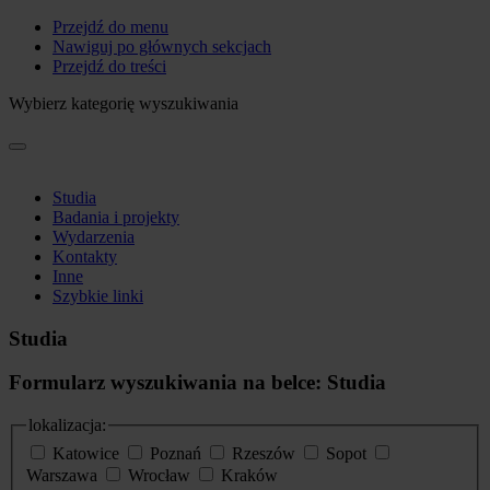
Przejdź do menu
Nawiguj po głównych sekcjach
Przejdź do treści
Wybierz kategorię wyszukiwania
Studia
Badania i projekty
Wydarzenia
Kontakty
Inne
Szybkie linki
Studia
Formularz wyszukiwania na belce: Studia
lokalizacja:
Katowice
Poznań
Rzeszów
Sopot
Warszawa
Wrocław
Kraków