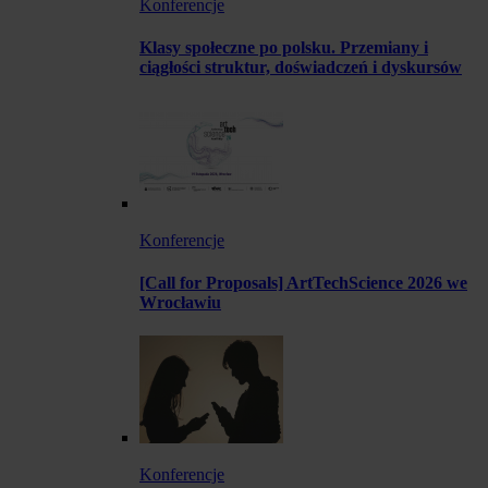
Konferencje
Klasy społeczne po polsku. Przemiany i
ciągłości struktur, doświadczeń i dyskursów
Konferencje
[Call for Proposals] ArtTechScience 2026 we
Wrocławiu
Konferencje