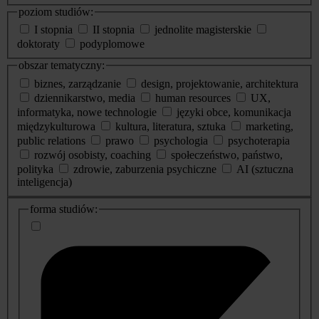
poziom studiów:
I stopnia
II stopnia
jednolite magisterskie
doktoraty
podyplomowe
obszar tematyczny:
biznes, zarządzanie
design, projektowanie, architektura
dziennikarstwo, media
human resources
UX,
informatyka, nowe technologie
języki obce, komunikacja
międzykulturowa
kultura, literatura, sztuka
marketing,
public relations
prawo
psychologia
psychoterapia
rozwój osobisty, coaching
społeczeństwo, państwo,
polityka
zdrowie, zaburzenia psychiczne
AI (sztuczna
inteligencja)
dodatkowe
forma studiów:
informacje
o
studiach