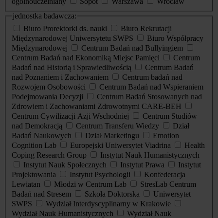
ogólnouczelniany
Sopot
Warszawa
Wrocław
jednostka badawcza:
Biuro Prorektorki ds. nauki
Biuro Rekrutacji
Międzynarodowej Uniwersytetu SWPS
Biuro Współpracy
Międzynarodowej
Centrum Badań nad Bullyingiem
Centrum Badań nad Ekonomiką Miejsc Pamięci
Centrum
Badań nad Historią i Sprawiedliwością
Centrum Badań
nad Poznaniem i Zachowaniem
Centrum badań nad
Rozwojem Osobowości
Centrum Badań nad Wspieraniem
Podejmowania Decyzji
Centrum Badań Stosowanych nad
Zdrowiem i Zachowaniami Zdrowotnymi CARE-BEH
Centrum Cywilizacji Azji Wschodniej
Centrum Studiów
nad Demokracją
Centrum Transferu Wiedzy
Dział
Badań Naukowych
Dział Marketingu
Emotion
Cognition Lab
Europejski Uniwersytet Viadrina
Health
Coping Research Group
Instytut Nauk Humanistycznych
Instytut Nauk Społecznych
Instytut Prawa
Instytut
Projektowania
Instytut Psychologii
Konfederacja
Lewiatan
Młodzi w Centrum Lab
StresLab Centrum
Badań nad Stresem
Szkoła Doktorska
Uniwersytet
SWPS
Wydział Interdyscyplinarny w Krakowie
Wydział Nauk Humanistycznych
Wydział Nauk