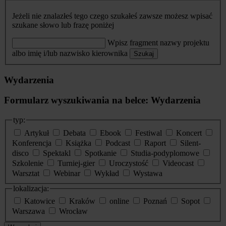
Jeżeli nie znalazłeś tego czego szukałeś zawsze możesz wpisać
szukane słowo lub frazę poniżej
Wpisz fragment nazwy projektu
albo imię i/lub nazwisko kierownika
Szukaj
Wydarzenia
Formularz wyszukiwania na belce: Wydarzenia
typ:
Artykuł
Debata
Ebook
Festiwal
Koncert
Konferencja
Książka
Podcast
Raport
Silent-
disco
Spektakl
Spotkanie
Studia-podyplomowe
Szkolenie
Turniej-gier
Uroczystość
Videocast
Warsztat
Webinar
Wykład
Wystawa
lokalizacja:
Katowice
Kraków
online
Poznań
Sopot
Warszawa
Wrocław