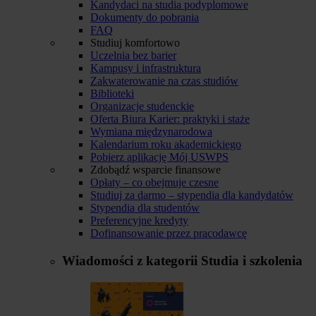
Kandydaci na studia podyplomowe
Dokumenty do pobrania
FAQ
Studiuj komfortowo
Uczelnia bez barier
Kampusy i infrastruktura
Zakwaterowanie na czas studiów
Biblioteki
Organizacje studenckie
Oferta Biura Karier: praktyki i staże
Wymiana międzynarodowa
Kalendarium roku akademickiego
Pobierz aplikację Mój USWPS
Zdobądź wsparcie finansowe
Opłaty – co obejmuje czesne
Studiuj za darmo – stypendia dla kandydatów
Stypendia dla studentów
Preferencyjne kredyty
Dofinansowanie przez pracodawcę
Wiadomości z kategorii
Studia i szkolenia