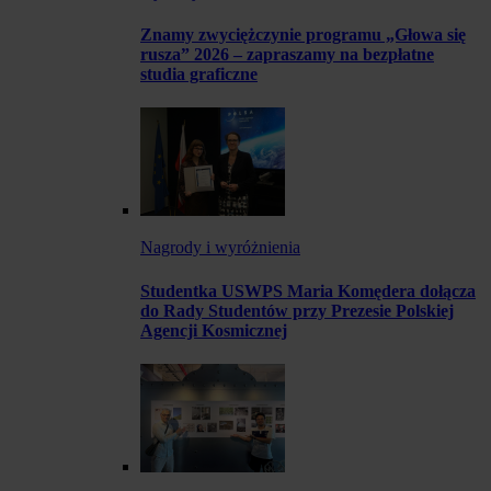
Znamy zwyciężczynie programu „Głowa się
rusza” 2026 – zapraszamy na bezpłatne
studia graficzne
Nagrody i wyróżnienia
Studentka USWPS Maria Komędera dołącza
do Rady Studentów przy Prezesie Polskiej
Agencji Kosmicznej