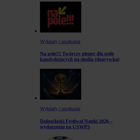
Wykłady i spotkania
Na pole!!! Twórczy plener dla osób
kandydujących na studia (dogrywka)
Wykłady i spotkania
Dolnośląski Festiwal Nauki 2026 –
wydarzenia na USWPS