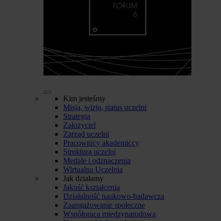
Kim jesteśmy
Misja, wizja, status uczelni
Strategia
Założyciel
Zarząd uczelni
Pracownicy akademiccy
Struktura uczelni
Medale i odznaczenia
Wirtualna Uczelnia
Jak działamy
Jakość kształcenia
Działalność naukowo-badawcza
Zaangażowanie społeczne
Współpraca międzynarodowa