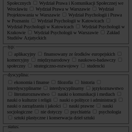
Społecznych
Wydział Prawa i Komunikacji Społecznej we
Wrocławiu
Wydział Prawa w Warszawie
Wydział
Projektowania w Warszawie
Wydział Psychologii i Prawa
w Poznaniu
Wydział Psychologii w Katowicach
Wydział Psychologii w Katowicach
Wydział Psychologii w
Krakowie
Wydział Psychologii w Warszawie
Zakład
Studiów Azjatyckich
typ:
aplikacyjny
finansowany ze środków europejskich
komercyjny
międzynarodowy
naukowo-badawczy
społeczny
strategiczno-rozwojowy
studencki
dyscyplina:
ekonomia i finanse
filozofia
historia
interdyscyplinarne
interdyscyplinarny
językoznawstwo
literaturoznawstwo
nauki o komunikacji i mediach
nauki o kulturze i religii
nauki o polityce i administracji
nauki o zarządzaniu i jakości
nauki prawne
nauki
socjologiczne
nie dotyczy
psychiatria
psychologia
sztuki plastyczne i konserwacja dzieł sztuki
status: