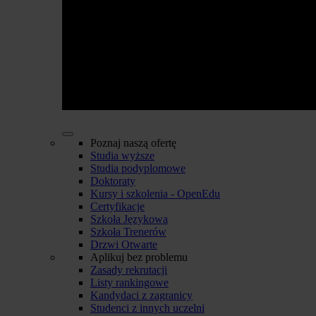
Poznaj naszą ofertę
Studia wyższe
Studia podyplomowe
Doktoraty
Kursy i szkolenia - OpenEdu
Certyfikacje
Szkoła Językowa
Szkoła Trenerów
Drzwi Otwarte
Aplikuj bez problemu
Zasady rekrutacji
Listy rankingowe
Kandydaci z zagranicy
Studenci z innych uczelni