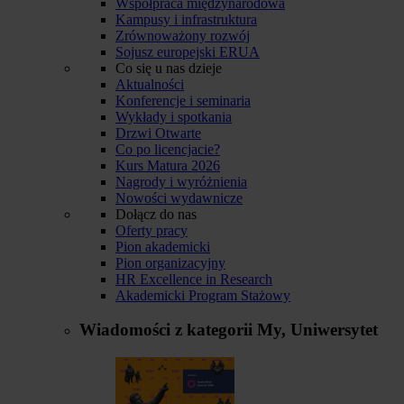
Współpraca międzynarodowa
Kampusy i infrastruktura
Zrównoważony rozwój
Sojusz europejski ERUA
Co się u nas dzieje
Aktualności
Konferencje i seminaria
Wykłady i spotkania
Drzwi Otwarte
Co po licencjacie?
Kurs Matura 2026
Nagrody i wyróżnienia
Nowości wydawnicze
Dołącz do nas
Oferty pracy
Pion akademicki
Pion organizacyjny
HR Excellence in Research
Akademicki Program Stażowy
Wiadomości z kategorii
My, Uniwersytet