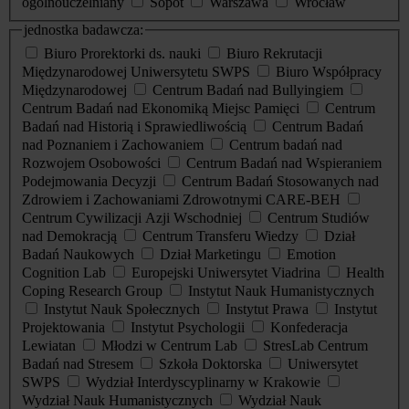
ogólnouczelniany
Sopot
Warszawa
Wrocław
jednostka badawcza:
Biuro Prorektorki ds. nauki
Biuro Rekrutacji
Międzynarodowej Uniwersytetu SWPS
Biuro Współpracy
Międzynarodowej
Centrum Badań nad Bullyingiem
Centrum Badań nad Ekonomiką Miejsc Pamięci
Centrum
Badań nad Historią i Sprawiedliwością
Centrum Badań
nad Poznaniem i Zachowaniem
Centrum badań nad
Rozwojem Osobowości
Centrum Badań nad Wspieraniem
Podejmowania Decyzji
Centrum Badań Stosowanych nad
Zdrowiem i Zachowaniami Zdrowotnymi CARE-BEH
Centrum Cywilizacji Azji Wschodniej
Centrum Studiów
nad Demokracją
Centrum Transferu Wiedzy
Dział
Badań Naukowych
Dział Marketingu
Emotion
Cognition Lab
Europejski Uniwersytet Viadrina
Health
Coping Research Group
Instytut Nauk Humanistycznych
Instytut Nauk Społecznych
Instytut Prawa
Instytut
Projektowania
Instytut Psychologii
Konfederacja
Lewiatan
Młodzi w Centrum Lab
StresLab Centrum
Badań nad Stresem
Szkoła Doktorska
Uniwersytet
SWPS
Wydział Interdyscyplinarny w Krakowie
Wydział Nauk Humanistycznych
Wydział Nauk