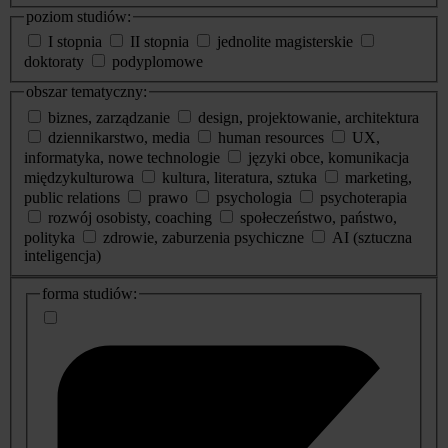
poziom studiów:
I stopnia
II stopnia
jednolite magisterskie
doktoraty
podyplomowe
obszar tematyczny:
biznes, zarządzanie
design, projektowanie, architektura
dziennikarstwo, media
human resources
UX,
informatyka, nowe technologie
języki obce, komunikacja
międzykulturowa
kultura, literatura, sztuka
marketing,
public relations
prawo
psychologia
psychoterapia
rozwój osobisty, coaching
społeczeństwo, państwo,
polityka
zdrowie, zaburzenia psychiczne
AI (sztuczna
inteligencja)
dodatkowe
forma studiów:
informacje
o
studiach