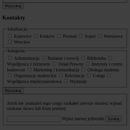
Wyszukaj
Kontakty
lokalizacja:
Katowice
Kraków
Poznań
Sopot
Warszawa
Wrocław
kategoria:
Administracja
Badania i rozwój
Biblioteka
Współpraca z biznesem
Dział Prawny
Instytuty i centra
badawcze
Marketing i komunikacja
Obsługa studenta
Organizacje studenckie
Rekrutacja
Usługi
Współpraca międzynarodowa
Wydziały
Wyszukaj
Jeżeli nie znalazłeś tego czego szukałeś zawsze możesz wpisać
szukane słowo lub frazę poniżej
Wpisz nazwę jednostki
Szukaj