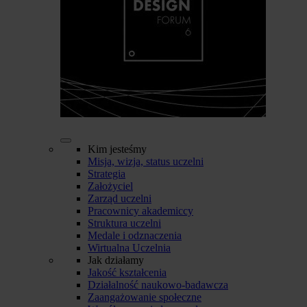
Kim jesteśmy
Misja, wizja, status uczelni
Strategia
Założyciel
Zarząd uczelni
Pracownicy akademiccy
Struktura uczelni
Medale i odznaczenia
Wirtualna Uczelnia
Jak działamy
Jakość kształcenia
Działalność naukowo-badawcza
Zaangażowanie społeczne