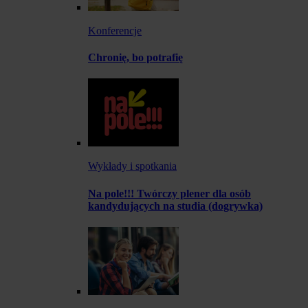
Konferencje
Chronię, bo potrafię
Wykłady i spotkania
Na pole!!! Twórczy plener dla osób
kandydujących na studia (dogrywka)