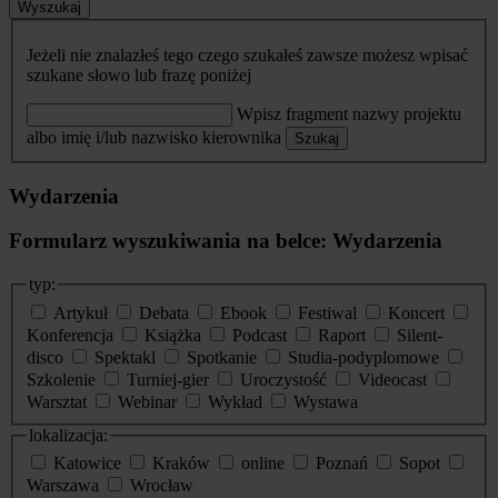
Wyszukaj
Jeżeli nie znalazłeś tego czego szukałeś zawsze możesz wpisać
szukane słowo lub frazę poniżej
Wpisz fragment nazwy projektu
albo imię i/lub nazwisko kierownika
Szukaj
Wydarzenia
Formularz wyszukiwania na belce: Wydarzenia
typ:
Artykuł
Debata
Ebook
Festiwal
Koncert
Konferencja
Książka
Podcast
Raport
Silent-
disco
Spektakl
Spotkanie
Studia-podyplomowe
Szkolenie
Turniej-gier
Uroczystość
Videocast
Warsztat
Webinar
Wykład
Wystawa
lokalizacja:
Katowice
Kraków
online
Poznań
Sopot
Warszawa
Wrocław