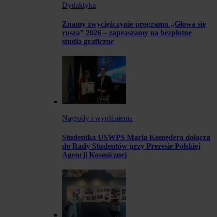
Dydaktyka
Znamy zwyciężczynie programu „Głowa się
rusza” 2026 – zapraszamy na bezpłatne
studia graficzne
Nagrody i wyróżnienia
Studentka USWPS Maria Komędera dołącza
do Rady Studentów przy Prezesie Polskiej
Agencji Kosmicznej