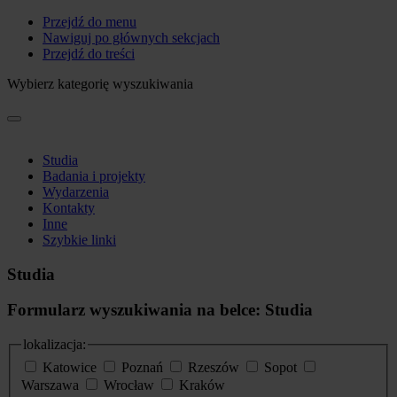
Przejdź do menu
Nawiguj po głównych sekcjach
Przejdź do treści
Wybierz kategorię wyszukiwania
Studia
Badania i projekty
Wydarzenia
Kontakty
Inne
Szybkie linki
Studia
Formularz wyszukiwania na belce: Studia
lokalizacja:
Katowice
Poznań
Rzeszów
Sopot
Warszawa
Wrocław
Kraków