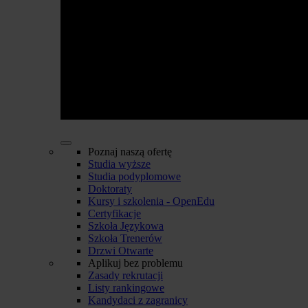
Poznaj naszą ofertę
Studia wyższe
Studia podyplomowe
Doktoraty
Kursy i szkolenia - OpenEdu
Certyfikacje
Szkoła Językowa
Szkoła Trenerów
Drzwi Otwarte
Aplikuj bez problemu
Zasady rekrutacji
Listy rankingowe
Kandydaci z zagranicy