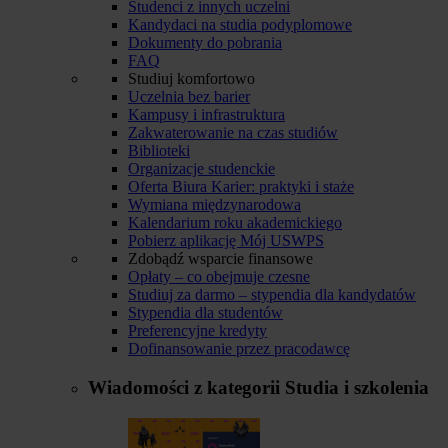
Studenci z innych uczelni
Kandydaci na studia podyplomowe
Dokumenty do pobrania
FAQ
Studiuj komfortowo
Uczelnia bez barier
Kampusy i infrastruktura
Zakwaterowanie na czas studiów
Biblioteki
Organizacje studenckie
Oferta Biura Karier: praktyki i staże
Wymiana międzynarodowa
Kalendarium roku akademickiego
Pobierz aplikację Mój USWPS
Zdobądź wsparcie finansowe
Opłaty – co obejmuje czesne
Studiuj za darmo – stypendia dla kandydatów
Stypendia dla studentów
Preferencyjne kredyty
Dofinansowanie przez pracodawcę
Wiadomości z kategorii
Studia i szkolenia