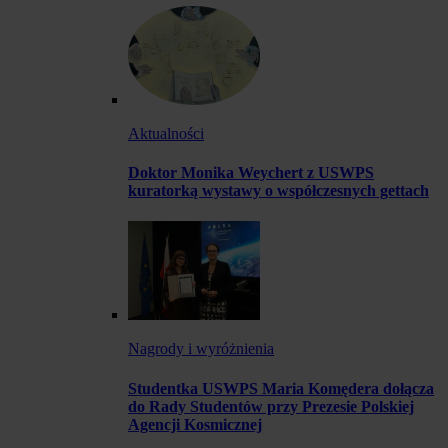
Aktualności
Doktor Monika Weychert z USWPS
kuratorką wystawy o współczesnych gettach
Nagrody i wyróżnienia
Studentka USWPS Maria Komędera dołącza
do Rady Studentów przy Prezesie Polskiej
Agencji Kosmicznej