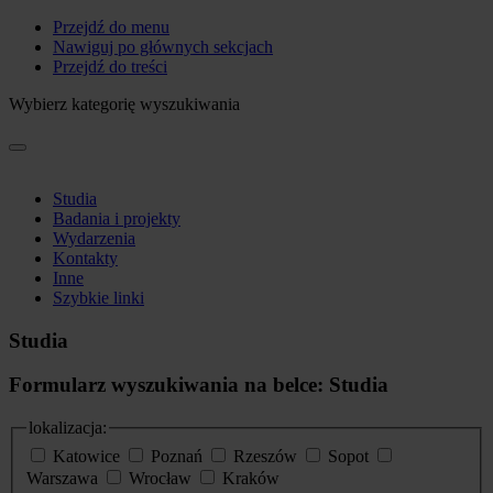
Przejdź do menu
Nawiguj po głównych sekcjach
Przejdź do treści
Wybierz kategorię wyszukiwania
Studia
Badania i projekty
Wydarzenia
Kontakty
Inne
Szybkie linki
Studia
Formularz wyszukiwania na belce: Studia
lokalizacja:
Katowice
Poznań
Rzeszów
Sopot
Warszawa
Wrocław
Kraków