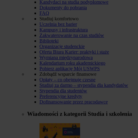
Kandydaci na studia podyplomowe
Dokumenty do pobrania
FAQ
Studiuj komfortowo
Uczelnia bez barier
Kampusy i infrastruktura
Zakwaterowanie na czas studiów
Biblioteki
Organizacje studenckie
Oferta Biura Karier: praktyki i staże
Wymiana międzynarodowa
Kalendarium roku akademickiego
Pobierz aplikację Mój USWPS
Zdobądź wsparcie finansowe
Opłaty – co obejmuje czesne
Studiuj za darmo – stypendia dla kandydatów
Stypendia dla studentów
Preferencyjne kredyty
Dofinansowanie przez pracodawcę
Wiadomości z kategorii
Studia i szkolenia