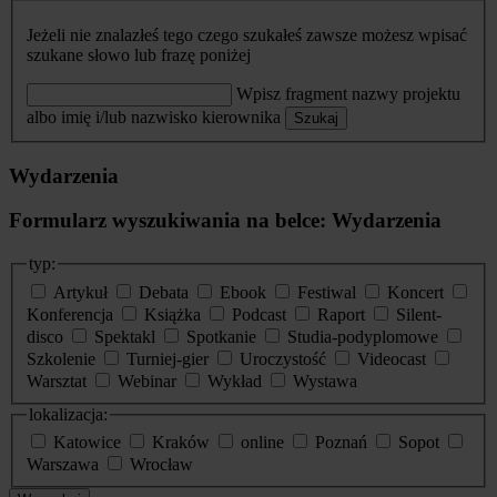
Jeżeli nie znalazłeś tego czego szukałeś zawsze możesz wpisać
szukane słowo lub frazę poniżej
Wpisz fragment nazwy projektu
albo imię i/lub nazwisko kierownika
Szukaj
Wydarzenia
Formularz wyszukiwania na belce: Wydarzenia
typ:
Artykuł
Debata
Ebook
Festiwal
Koncert
Konferencja
Książka
Podcast
Raport
Silent-
disco
Spektakl
Spotkanie
Studia-podyplomowe
Szkolenie
Turniej-gier
Uroczystość
Videocast
Warsztat
Webinar
Wykład
Wystawa
lokalizacja:
Katowice
Kraków
online
Poznań
Sopot
Warszawa
Wrocław