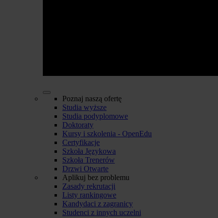
Poznaj naszą ofertę
Studia wyższe
Studia podyplomowe
Doktoraty
Kursy i szkolenia - OpenEdu
Certyfikacje
Szkoła Językowa
Szkoła Trenerów
Drzwi Otwarte
Aplikuj bez problemu
Zasady rekrutacji
Listy rankingowe
Kandydaci z zagranicy
Studenci z innych uczelni