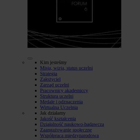
Kim jesteśmy
Misja, wizja, status uczelni
Strategia
Założyciel
Zarząd uczelni
Pracownicy akademiccy
Struktura uczelni
Medale i odznaczenia
Wirtualna Uczelnia
Jak działamy
Jakość kształcenia
Działalność naukowo-badawcza
Zaangażowanie społeczne
Współpraca międzynarodowa