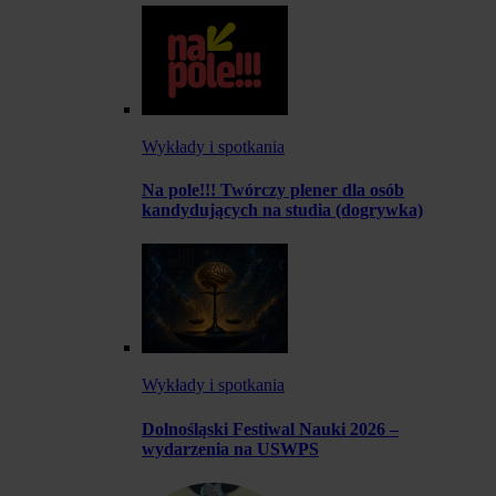
Wykłady i spotkania
Na pole!!! Twórczy plener dla osób
kandydujących na studia (dogrywka)
Wykłady i spotkania
Dolnośląski Festiwal Nauki 2026 –
wydarzenia na USWPS