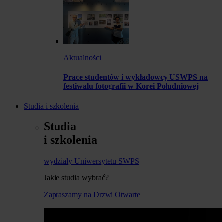
Aktualności
Prace studentów i wykładowcy USWPS na
festiwalu fotografii w Korei Południowej
Studia i szkolenia
Studia
i szkolenia
wydziały Uniwersytetu SWPS
Jakie studia wybrać?
Zapraszamy na Drzwi Otwarte