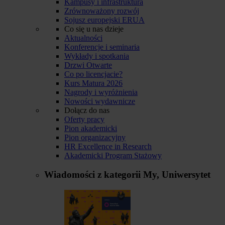
Kampusy i infrastruktura
Zrównoważony rozwój
Sojusz europejski ERUA
Co się u nas dzieje
Aktualności
Konferencje i seminaria
Wykłady i spotkania
Drzwi Otwarte
Co po licencjacie?
Kurs Matura 2026
Nagrody i wyróżnienia
Nowości wydawnicze
Dołącz do nas
Oferty pracy
Pion akademicki
Pion organizacyjny
HR Excellence in Research
Akademicki Program Stażowy
Wiadomości z kategorii
My, Uniwersytet