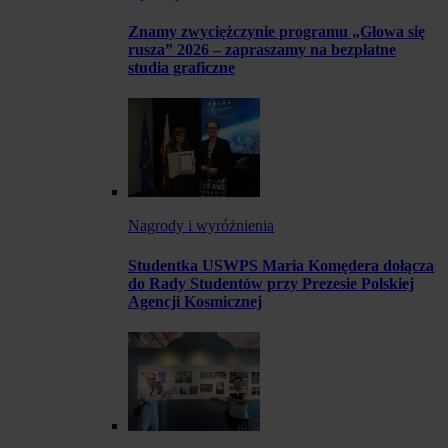
Znamy zwyciężczynie programu „Głowa się
rusza” 2026 – zapraszamy na bezpłatne
studia graficzne
Nagrody i wyróżnienia
Studentka USWPS Maria Komędera dołącza
do Rady Studentów przy Prezesie Polskiej
Agencji Kosmicznej