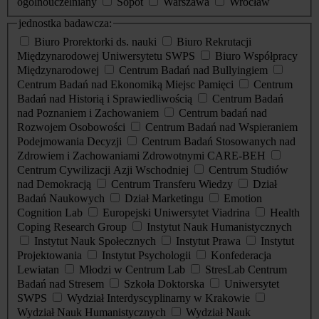
ogólnouczelniany
Sopot
Warszawa
Wrocław
jednostka badawcza:
Biuro Prorektorki ds. nauki
Biuro Rekrutacji
Międzynarodowej Uniwersytetu SWPS
Biuro Współpracy
Międzynarodowej
Centrum Badań nad Bullyingiem
Centrum Badań nad Ekonomiką Miejsc Pamięci
Centrum
Badań nad Historią i Sprawiedliwością
Centrum Badań
nad Poznaniem i Zachowaniem
Centrum badań nad
Rozwojem Osobowości
Centrum Badań nad Wspieraniem
Podejmowania Decyzji
Centrum Badań Stosowanych nad
Zdrowiem i Zachowaniami Zdrowotnymi CARE-BEH
Centrum Cywilizacji Azji Wschodniej
Centrum Studiów
nad Demokracją
Centrum Transferu Wiedzy
Dział
Badań Naukowych
Dział Marketingu
Emotion
Cognition Lab
Europejski Uniwersytet Viadrina
Health
Coping Research Group
Instytut Nauk Humanistycznych
Instytut Nauk Społecznych
Instytut Prawa
Instytut
Projektowania
Instytut Psychologii
Konfederacja
Lewiatan
Młodzi w Centrum Lab
StresLab Centrum
Badań nad Stresem
Szkoła Doktorska
Uniwersytet
SWPS
Wydział Interdyscyplinarny w Krakowie
Wydział Nauk Humanistycznych
Wydział Nauk