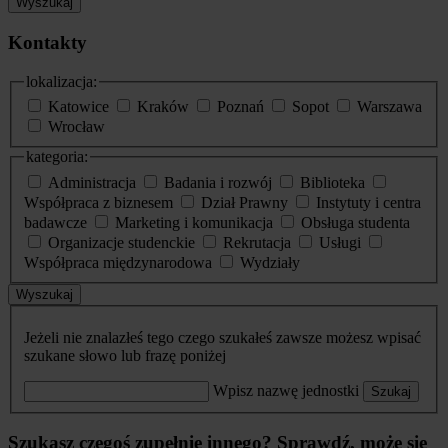
Wyszukaj
Kontakty
lokalizacja:
Katowice
Kraków
Poznań
Sopot
Warszawa
Wrocław
kategoria:
Administracja
Badania i rozwój
Biblioteka
Współpraca z biznesem
Dział Prawny
Instytuty i centra
badawcze
Marketing i komunikacja
Obsługa studenta
Organizacje studenckie
Rekrutacja
Usługi
Współpraca międzynarodowa
Wydziały
Wyszukaj
Jeżeli nie znalazłeś tego czego szukałeś zawsze możesz wpisać
szukane słowo lub frazę poniżej
Wpisz nazwę jednostki
Szukaj
Szukasz czegoś zupełnie innego? Sprawdź, może się