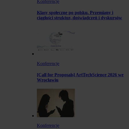
Konferencje
Klasy społeczne po polsku. Przemiany i
ciągłości struktur, doświadczeń i dyskursów
Konferencje
[Call for Proposals] ArtTechScience 2026 we
Wrocławiu
Konferencje