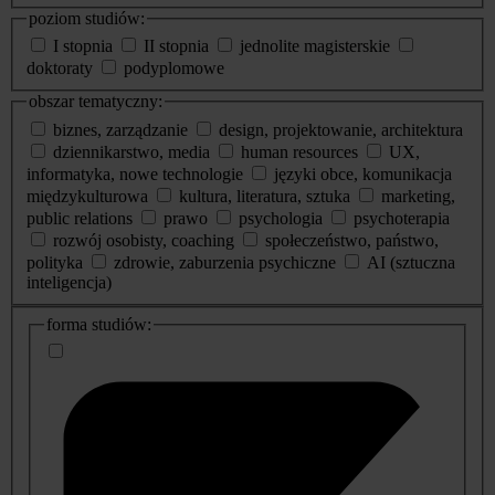
poziom studiów:
I stopnia
II stopnia
jednolite magisterskie
doktoraty
podyplomowe
obszar tematyczny:
biznes, zarządzanie
design, projektowanie, architektura
dziennikarstwo, media
human resources
UX,
informatyka, nowe technologie
języki obce, komunikacja
międzykulturowa
kultura, literatura, sztuka
marketing,
public relations
prawo
psychologia
psychoterapia
rozwój osobisty, coaching
społeczeństwo, państwo,
polityka
zdrowie, zaburzenia psychiczne
AI (sztuczna
inteligencja)
dodatkowe
forma studiów:
informacje
o
studiach