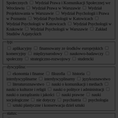
Społecznych
Wydział Prawa i Komunikacji Społecznej we
Wrocławiu
Wydział Prawa w Warszawie
Wydział
Projektowania w Warszawie
Wydział Psychologii i Prawa
w Poznaniu
Wydział Psychologii w Katowicach
Wydział Psychologii w Katowicach
Wydział Psychologii w
Krakowie
Wydział Psychologii w Warszawie
Zakład
Studiów Azjatyckich
typ:
aplikacyjny
finansowany ze środków europejskich
komercyjny
międzynarodowy
naukowo-badawczy
społeczny
strategiczno-rozwojowy
studencki
dyscyplina:
ekonomia i finanse
filozofia
historia
interdyscyplinarne
interdyscyplinarny
językoznawstwo
literaturoznawstwo
nauki o komunikacji i mediach
nauki o kulturze i religii
nauki o polityce i administracji
nauki o zarządzaniu i jakości
nauki prawne
nauki
socjologiczne
nie dotyczy
psychiatria
psychologia
sztuki plastyczne i konserwacja dzieł sztuki
status: