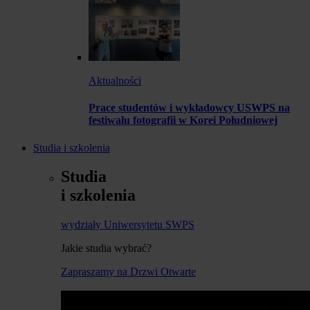
Aktualności
Prace studentów i wykładowcy USWPS na
festiwalu fotografii w Korei Południowej
Studia i szkolenia
Studia
i szkolenia
wydziały Uniwersytetu SWPS
Jakie studia wybrać?
Zapraszamy na Drzwi Otwarte