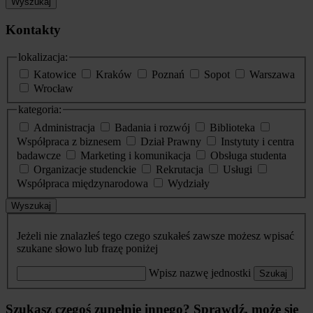
Wyszukaj
Kontakty
lokalizacja:
Katowice
Kraków
Poznań
Sopot
Warszawa
Wrocław
kategoria:
Administracja
Badania i rozwój
Biblioteka
Współpraca z biznesem
Dział Prawny
Instytuty i centra
badawcze
Marketing i komunikacja
Obsługa studenta
Organizacje studenckie
Rekrutacja
Usługi
Współpraca międzynarodowa
Wydziały
Wyszukaj
Jeżeli nie znalazłeś tego czego szukałeś zawsze możesz wpisać
szukane słowo lub frazę poniżej
Wpisz nazwę jednostki
Szukaj
Szukasz czegoś zupełnie innego? Sprawdź, może się