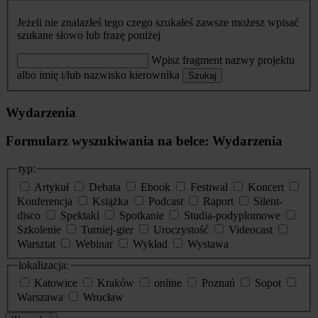
Jeżeli nie znalazłeś tego czego szukałeś zawsze możesz wpisać
szukane słowo lub frazę poniżej
Wpisz fragment nazwy projektu
albo imię i/lub nazwisko kierownika
Szukaj
Wydarzenia
Formularz wyszukiwania na belce: Wydarzenia
typ:
Artykuł
Debata
Ebook
Festiwal
Koncert
Konferencja
Książka
Podcast
Raport
Silent-
disco
Spektakl
Spotkanie
Studia-podyplomowe
Szkolenie
Turniej-gier
Uroczystość
Videocast
Warsztat
Webinar
Wykład
Wystawa
lokalizacja:
Katowice
Kraków
online
Poznań
Sopot
Warszawa
Wrocław