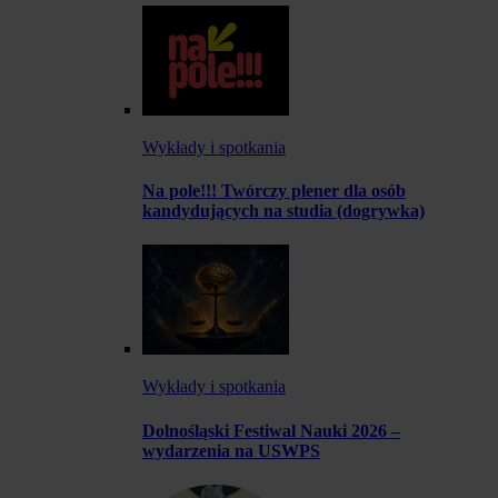
Wykłady i spotkania
Na pole!!! Twórczy plener dla osób
kandydujących na studia (dogrywka)
Wykłady i spotkania
Dolnośląski Festiwal Nauki 2026 –
wydarzenia na USWPS