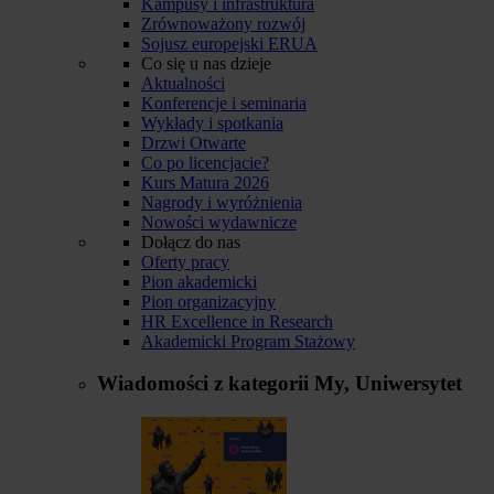
Kampusy i infrastruktura
Zrównoważony rozwój
Sojusz europejski ERUA
Co się u nas dzieje
Aktualności
Konferencje i seminaria
Wykłady i spotkania
Drzwi Otwarte
Co po licencjacie?
Kurs Matura 2026
Nagrody i wyróżnienia
Nowości wydawnicze
Dołącz do nas
Oferty pracy
Pion akademicki
Pion organizacyjny
HR Excellence in Research
Akademicki Program Stażowy
Wiadomości z kategorii
My, Uniwersytet