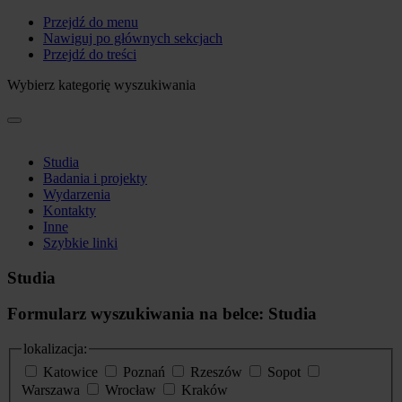
Przejdź do menu
Nawiguj po głównych sekcjach
Przejdź do treści
Wybierz kategorię wyszukiwania
Studia
Badania i projekty
Wydarzenia
Kontakty
Inne
Szybkie linki
Studia
Formularz wyszukiwania na belce: Studia
lokalizacja:
Katowice
Poznań
Rzeszów
Sopot
Warszawa
Wrocław
Kraków