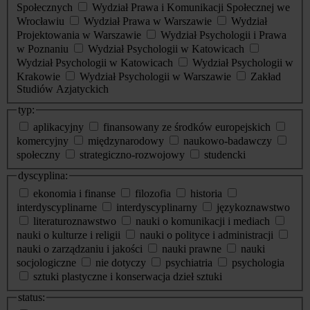
Społecznych
Wydział Prawa i Komunikacji Społecznej we
Wrocławiu
Wydział Prawa w Warszawie
Wydział
Projektowania w Warszawie
Wydział Psychologii i Prawa
w Poznaniu
Wydział Psychologii w Katowicach
Wydział Psychologii w Katowicach
Wydział Psychologii w
Krakowie
Wydział Psychologii w Warszawie
Zakład
Studiów Azjatyckich
typ:
aplikacyjny
finansowany ze środków europejskich
komercyjny
międzynarodowy
naukowo-badawczy
społeczny
strategiczno-rozwojowy
studencki
dyscyplina:
ekonomia i finanse
filozofia
historia
interdyscyplinarne
interdyscyplinarny
językoznawstwo
literaturoznawstwo
nauki o komunikacji i mediach
nauki o kulturze i religii
nauki o polityce i administracji
nauki o zarządzaniu i jakości
nauki prawne
nauki
socjologiczne
nie dotyczy
psychiatria
psychologia
sztuki plastyczne i konserwacja dzieł sztuki
status: