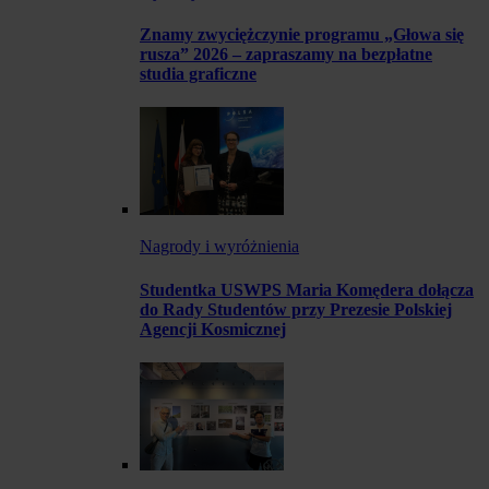
Znamy zwyciężczynie programu „Głowa się
rusza” 2026 – zapraszamy na bezpłatne
studia graficzne
Nagrody i wyróżnienia
Studentka USWPS Maria Komędera dołącza
do Rady Studentów przy Prezesie Polskiej
Agencji Kosmicznej