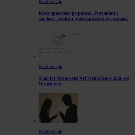
Konferencje
Klasy społeczne po polsku. Przemiany i
ciągłości struktur, doświadczeń i dyskursów
Konferencje
[Call for Proposals] ArtTechScience 2026 we
Wrocławiu
Konferencje