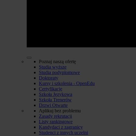
Poznaj naszą ofertę
Studia wyższe
Studia podyplomowe
Doktoraty
Kursy i szkolenia - OpenEdu
Certyfikacje
Szkoła Językowa
Szkoła Trenerów
Drzwi Otwarte
Aplikuj bez problemu
Zasady rekrutacji
Listy rankingowe
Kandydaci z zagranicy
Studenci z innych uczelni