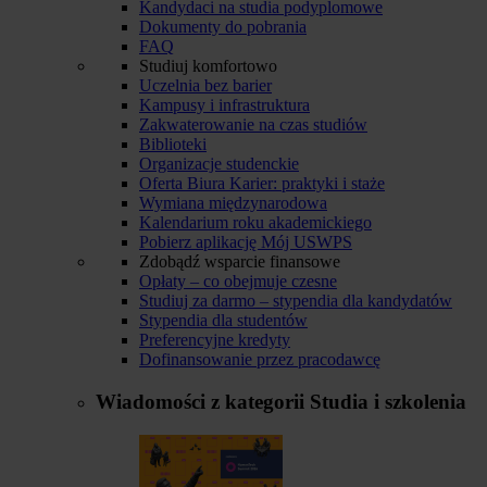
Kandydaci na studia podyplomowe
Dokumenty do pobrania
FAQ
Studiuj komfortowo
Uczelnia bez barier
Kampusy i infrastruktura
Zakwaterowanie na czas studiów
Biblioteki
Organizacje studenckie
Oferta Biura Karier: praktyki i staże
Wymiana międzynarodowa
Kalendarium roku akademickiego
Pobierz aplikację Mój USWPS
Zdobądź wsparcie finansowe
Opłaty – co obejmuje czesne
Studiuj za darmo – stypendia dla kandydatów
Stypendia dla studentów
Preferencyjne kredyty
Dofinansowanie przez pracodawcę
Wiadomości z kategorii
Studia i szkolenia