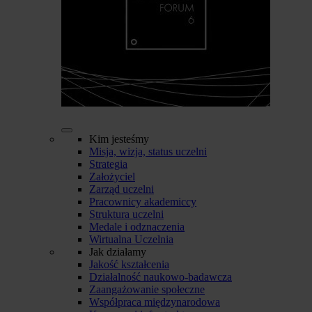
Kim jesteśmy
Misja, wizja, status uczelni
Strategia
Założyciel
Zarząd uczelni
Pracownicy akademiccy
Struktura uczelni
Medale i odznaczenia
Wirtualna Uczelnia
Jak działamy
Jakość kształcenia
Działalność naukowo-badawcza
Zaangażowanie społeczne
Współpraca międzynarodowa