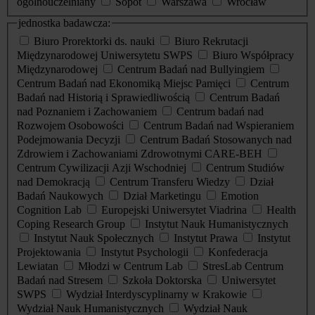
ogólnouczelniany
Sopot
Warszawa
Wrocław
jednostka badawcza:
Biuro Prorektorki ds. nauki
Biuro Rekrutacji
Międzynarodowej Uniwersytetu SWPS
Biuro Współpracy
Międzynarodowej
Centrum Badań nad Bullyingiem
Centrum Badań nad Ekonomiką Miejsc Pamięci
Centrum
Badań nad Historią i Sprawiedliwością
Centrum Badań
nad Poznaniem i Zachowaniem
Centrum badań nad
Rozwojem Osobowości
Centrum Badań nad Wspieraniem
Podejmowania Decyzji
Centrum Badań Stosowanych nad
Zdrowiem i Zachowaniami Zdrowotnymi CARE-BEH
Centrum Cywilizacji Azji Wschodniej
Centrum Studiów
nad Demokracją
Centrum Transferu Wiedzy
Dział
Badań Naukowych
Dział Marketingu
Emotion
Cognition Lab
Europejski Uniwersytet Viadrina
Health
Coping Research Group
Instytut Nauk Humanistycznych
Instytut Nauk Społecznych
Instytut Prawa
Instytut
Projektowania
Instytut Psychologii
Konfederacja
Lewiatan
Młodzi w Centrum Lab
StresLab Centrum
Badań nad Stresem
Szkoła Doktorska
Uniwersytet
SWPS
Wydział Interdyscyplinarny w Krakowie
Wydział Nauk Humanistycznych
Wydział Nauk