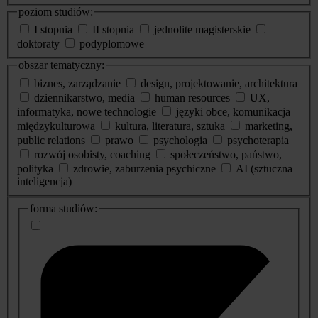
poziom studiów:
I stopnia
II stopnia
jednolite magisterskie
doktoraty
podyplomowe
obszar tematyczny:
biznes, zarządzanie
design, projektowanie, architektura
dziennikarstwo, media
human resources
UX,
informatyka, nowe technologie
języki obce, komunikacja
międzykulturowa
kultura, literatura, sztuka
marketing,
public relations
prawo
psychologia
psychoterapia
rozwój osobisty, coaching
społeczeństwo, państwo,
polityka
zdrowie, zaburzenia psychiczne
AI (sztuczna
inteligencja)
dodatkowe
forma studiów:
informacje
o
studiach