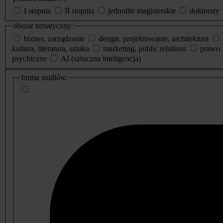
I stopnia
II stopnia
jednolite magisterskie
doktoraty
obszar tematyczny:
biznes, zarządzanie
design, projektowanie, architektura
kultura, literatura, sztuka
marketing, public relations
prawo
psychiczne
AI (sztuczna inteligencja)
dodatkowe
forma studiów:
informacje
o
studiach