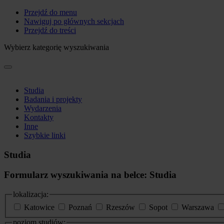
Przejdź do menu
Nawiguj po głównych sekcjach
Przejdź do treści
Wybierz kategorię wyszukiwania
Studia
Badania i projekty
Wydarzenia
Kontakty
Inne
Szybkie linki
Studia
Formularz wyszukiwania na belce: Studia
lokalizacja:
Katowice
Poznań
Rzeszów
Sopot
Warszawa
poziom studiów: