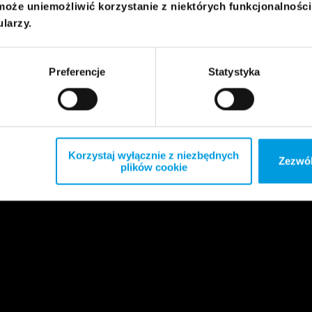
może uniemożliwić korzystanie z niektórych funkcjonalnośc
ularzy.
Preferencje
Statystyka
Korzystaj wyłącznie z niezbędnych
Zezwól
plików cookie