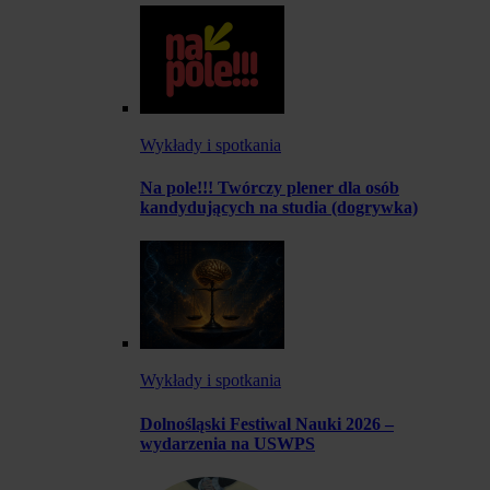
Wykłady i spotkania
Na pole!!! Twórczy plener dla osób
kandydujących na studia (dogrywka)
Wykłady i spotkania
Dolnośląski Festiwal Nauki 2026 –
wydarzenia na USWPS