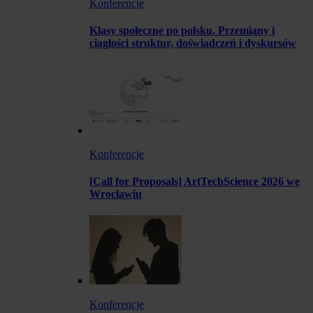
Konferencje
Klasy społeczne po polsku. Przemiany i
ciągłości struktur, doświadczeń i dyskursów
Konferencje
[Call for Proposals] ArtTechScience 2026 we
Wrocławiu
Konferencje