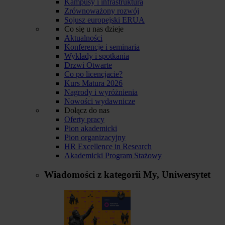
Kampusy i infrastruktura
Zrównoważony rozwój
Sojusz europejski ERUA
Co się u nas dzieje
Aktualności
Konferencje i seminaria
Wykłady i spotkania
Drzwi Otwarte
Co po licencjacie?
Kurs Matura 2026
Nagrody i wyróżnienia
Nowości wydawnicze
Dołącz do nas
Oferty pracy
Pion akademicki
Pion organizacyjny
HR Excellence in Research
Akademicki Program Stażowy
Wiadomości z kategorii
My, Uniwersytet