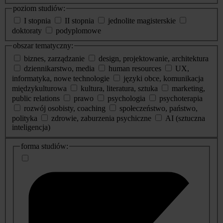
poziom studiów:
I stopnia
II stopnia
jednolite magisterskie
doktoraty
podyplomowe
obszar tematyczny:
biznes, zarządzanie
design, projektowanie, architektura
dziennikarstwo, media
human resources
UX,
informatyka, nowe technologie
języki obce, komunikacja
międzykulturowa
kultura, literatura, sztuka
marketing,
public relations
prawo
psychologia
psychoterapia
rozwój osobisty, coaching
społeczeństwo, państwo,
polityka
zdrowie, zaburzenia psychiczne
AI (sztuczna
inteligencja)
dodatkowe
forma studiów:
informacje
o
studiach