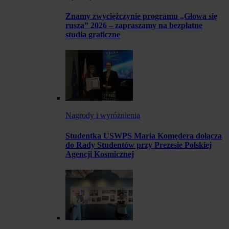
Znamy zwyciężczynie programu „Głowa się
rusza” 2026 – zapraszamy na bezpłatne
studia graficzne
Nagrody i wyróżnienia
Studentka USWPS Maria Komędera dołącza
do Rady Studentów przy Prezesie Polskiej
Agencji Kosmicznej