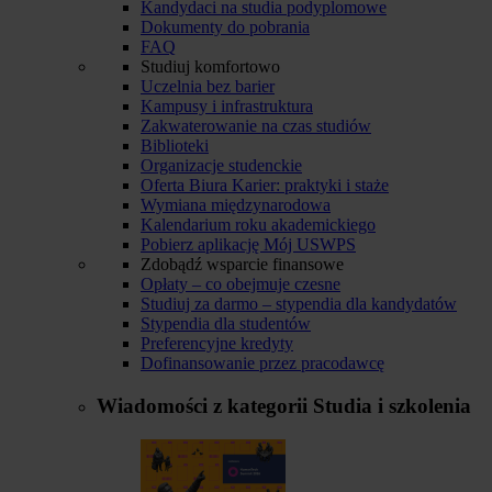
Kandydaci na studia podyplomowe
Dokumenty do pobrania
FAQ
Studiuj komfortowo
Uczelnia bez barier
Kampusy i infrastruktura
Zakwaterowanie na czas studiów
Biblioteki
Organizacje studenckie
Oferta Biura Karier: praktyki i staże
Wymiana międzynarodowa
Kalendarium roku akademickiego
Pobierz aplikację Mój USWPS
Zdobądź wsparcie finansowe
Opłaty – co obejmuje czesne
Studiuj za darmo – stypendia dla kandydatów
Stypendia dla studentów
Preferencyjne kredyty
Dofinansowanie przez pracodawcę
Wiadomości z kategorii
Studia i szkolenia