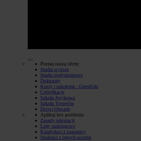
Poznaj naszą ofertę
Studia wyższe
Studia podyplomowe
Doktoraty
Kursy i szkolenia - OpenEdu
Certyfikacje
Szkoła Językowa
Szkoła Trenerów
Drzwi Otwarte
Aplikuj bez problemu
Zasady rekrutacji
Listy rankingowe
Kandydaci z zagranicy
Studenci z innych uczelni