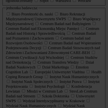
ogólnouczelniany
Sopot
Warszawa
Wrocław
jednostka badawcza:
Biuro Prorektorki ds. nauki
Biuro Rekrutacji
Międzynarodowej Uniwersytetu SWPS
Biuro Współpracy
Międzynarodowej
Centrum Badań nad Bullyingiem
Centrum Badań nad Ekonomiką Miejsc Pamięci
Centrum
Badań nad Historią i Sprawiedliwością
Centrum Badań
nad Poznaniem i Zachowaniem
Centrum badań nad
Rozwojem Osobowości
Centrum Badań nad Wspieraniem
Podejmowania Decyzji
Centrum Badań Stosowanych nad
Zdrowiem i Zachowaniami Zdrowotnymi CARE-BEH
Centrum Cywilizacji Azji Wschodniej
Centrum Studiów
nad Demokracją
Centrum Transferu Wiedzy
Dział
Badań Naukowych
Dział Marketingu
Emotion
Cognition Lab
Europejski Uniwersytet Viadrina
Health
Coping Research Group
Instytut Nauk Humanistycznych
Instytut Nauk Społecznych
Instytut Prawa
Instytut
Projektowania
Instytut Psychologii
Konfederacja
Lewiatan
Młodzi w Centrum Lab
StresLab Centrum
Badań nad Stresem
Szkoła Doktorska
Uniwersytet
SWPS
Wydział Interdyscyplinarny w Krakowie
Wydział Nauk Humanistycznych
Wydział Nauk