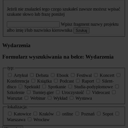
Jeżeli nie znalazłeś tego czego szukałeś zawsze możesz wpisać
szukane słowo lub frazę poniżej
Wpisz fragment nazwy projektu
albo imię i/lub nazwisko kierownika
Szukaj
Wydarzenia
Formularz wyszukiwania na belce: Wydarzenia
typ:
Artykuł
Debata
Ebook
Festiwal
Koncert
Konferencja
Książka
Podcast
Raport
Silent-
disco
Spektakl
Spotkanie
Studia-podyplomowe
Szkolenie
Turniej-gier
Uroczystość
Videocast
Warsztat
Webinar
Wykład
Wystawa
lokalizacja:
Katowice
Kraków
online
Poznań
Sopot
Warszawa
Wrocław