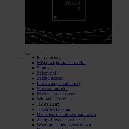
Kim jesteśmy
Misja, wizja, status uczelni
Strategia
Założyciel
Zarząd uczelni
Pracownicy akademiccy
Struktura uczelni
Medale i odznaczenia
Wirtualna Uczelnia
Jak działamy
Jakość kształcenia
Działalność naukowo-badawcza
Zaangażowanie społeczne
Współpraca międzynarodowa