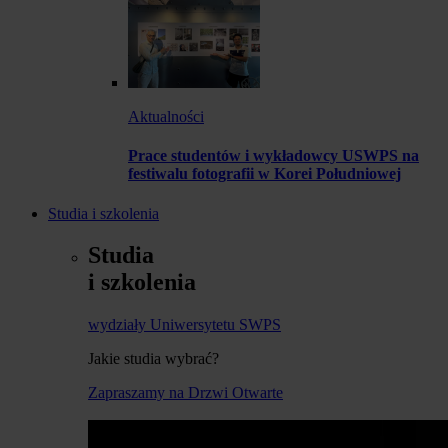
Aktualności
Prace studentów i wykładowcy USWPS na
festiwalu fotografii w Korei Południowej
Studia i szkolenia
Studia
i szkolenia
wydziały Uniwersytetu SWPS
Jakie studia wybrać?
Zapraszamy na Drzwi Otwarte