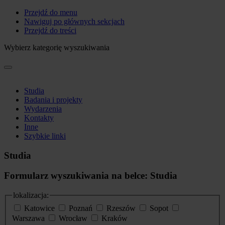
Przejdź do menu
Nawiguj po głównych sekcjach
Przejdź do treści
Wybierz kategorię wyszukiwania
Studia
Badania i projekty
Wydarzenia
Kontakty
Inne
Szybkie linki
Studia
Formularz wyszukiwania na belce: Studia
lokalizacja:
Katowice
Poznań
Rzeszów
Sopot
Warszawa
Wrocław
Kraków