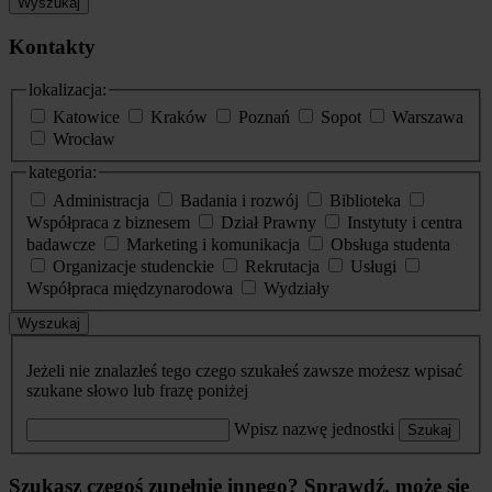
Wyszukaj
Kontakty
lokalizacja:
Katowice
Kraków
Poznań
Sopot
Warszawa
Wrocław
kategoria:
Administracja
Badania i rozwój
Biblioteka
Współpraca z biznesem
Dział Prawny
Instytuty i centra
badawcze
Marketing i komunikacja
Obsługa studenta
Organizacje studenckie
Rekrutacja
Usługi
Współpraca międzynarodowa
Wydziały
Wyszukaj
Jeżeli nie znalazłeś tego czego szukałeś zawsze możesz wpisać
szukane słowo lub frazę poniżej
Wpisz nazwę jednostki
Szukaj
Szukasz czegoś zupełnie innego? Sprawdź, może się