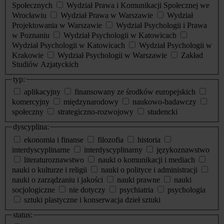
Społecznych
Wydział Prawa i Komunikacji Społecznej we
Wrocławiu
Wydział Prawa w Warszawie
Wydział
Projektowania w Warszawie
Wydział Psychologii i Prawa
w Poznaniu
Wydział Psychologii w Katowicach
Wydział Psychologii w Katowicach
Wydział Psychologii w
Krakowie
Wydział Psychologii w Warszawie
Zakład
Studiów Azjatyckich
typ:
aplikacyjny
finansowany ze środków europejskich
komercyjny
międzynarodowy
naukowo-badawczy
społeczny
strategiczno-rozwojowy
studencki
dyscyplina:
ekonomia i finanse
filozofia
historia
interdyscyplinarne
interdyscyplinarny
językoznawstwo
literaturoznawstwo
nauki o komunikacji i mediach
nauki o kulturze i religii
nauki o polityce i administracji
nauki o zarządzaniu i jakości
nauki prawne
nauki
socjologiczne
nie dotyczy
psychiatria
psychologia
sztuki plastyczne i konserwacja dzieł sztuki
status: