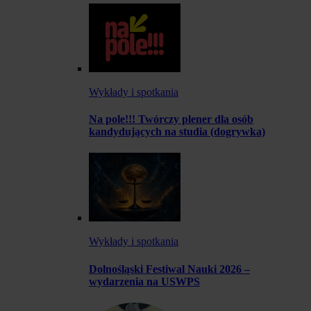
Wykłady i spotkania
Na pole!!! Twórczy plener dla osób
kandydujących na studia (dogrywka)
Wykłady i spotkania
Dolnośląski Festiwal Nauki 2026 –
wydarzenia na USWPS