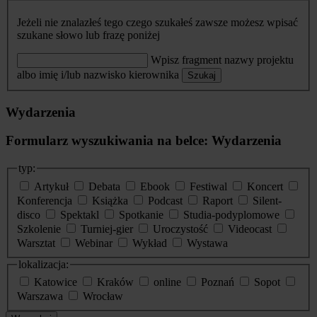
Jeżeli nie znalazłeś tego czego szukałeś zawsze możesz wpisać
szukane słowo lub frazę poniżej
Wpisz fragment nazwy projektu
albo imię i/lub nazwisko kierownika
Szukaj
Wydarzenia
Formularz wyszukiwania na belce: Wydarzenia
typ:
Artykuł
Debata
Ebook
Festiwal
Koncert
Konferencja
Książka
Podcast
Raport
Silent-
disco
Spektakl
Spotkanie
Studia-podyplomowe
Szkolenie
Turniej-gier
Uroczystość
Videocast
Warsztat
Webinar
Wykład
Wystawa
lokalizacja:
Katowice
Kraków
online
Poznań
Sopot
Warszawa
Wrocław