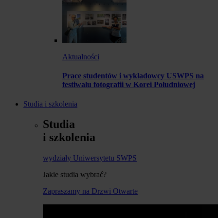
Aktualności
Prace studentów i wykładowcy USWPS na
festiwalu fotografii w Korei Południowej
Studia i szkolenia
Studia
i szkolenia
wydziały Uniwersytetu SWPS
Jakie studia wybrać?
Zapraszamy na Drzwi Otwarte