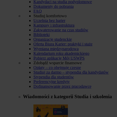
Kandydaci na studia podyplomowe
Dokumenty do pobrania
FAQ
Studiuj komfortowo
Uczelnia bez barier
Kampusy i infrastruktura
Zakwaterowanie na czas studiów
Biblioteki
Organizacje studenckie
Oferta Biura Karier: praktyki i staże
Wymiana międzynarodowa
Kalendarium roku akademickiego
Pobierz aplikację Mój USWPS
Zdobądź wsparcie finansowe
Opłaty – co obejmuje czesne
Studiuj za darmo – stypendia dla kandydatów
Stypendia dla studentów
Preferencyjne kredyty
Dofinansowanie przez pracodawcę
Wiadomości z kategorii
Studia i szkolenia