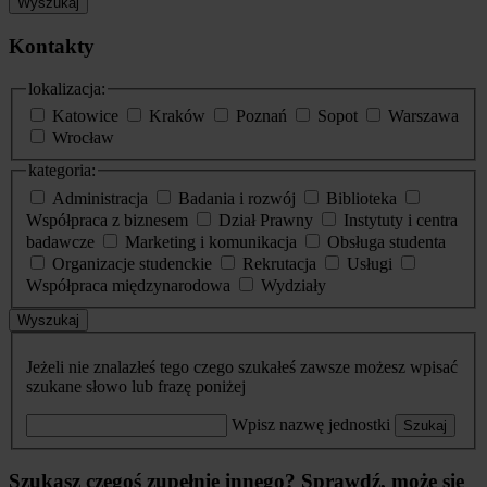
Wyszukaj
Kontakty
lokalizacja:
Katowice
Kraków
Poznań
Sopot
Warszawa
Wrocław
kategoria:
Administracja
Badania i rozwój
Biblioteka
Współpraca z biznesem
Dział Prawny
Instytuty i centra
badawcze
Marketing i komunikacja
Obsługa studenta
Organizacje studenckie
Rekrutacja
Usługi
Współpraca międzynarodowa
Wydziały
Wyszukaj
Jeżeli nie znalazłeś tego czego szukałeś zawsze możesz wpisać
szukane słowo lub frazę poniżej
Wpisz nazwę jednostki
Szukaj
Szukasz czegoś zupełnie innego? Sprawdź, może się