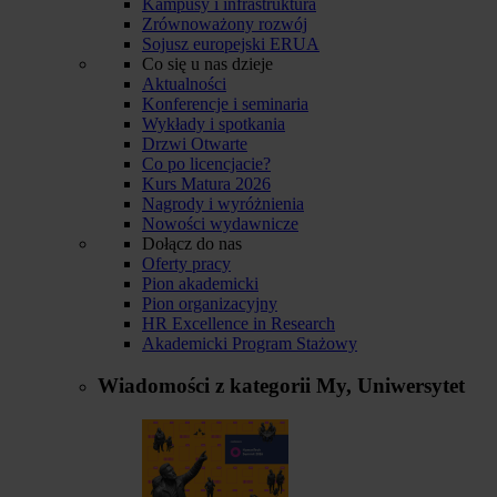
Kampusy i infrastruktura
Zrównoważony rozwój
Sojusz europejski ERUA
Co się u nas dzieje
Aktualności
Konferencje i seminaria
Wykłady i spotkania
Drzwi Otwarte
Co po licencjacie?
Kurs Matura 2026
Nagrody i wyróżnienia
Nowości wydawnicze
Dołącz do nas
Oferty pracy
Pion akademicki
Pion organizacyjny
HR Excellence in Research
Akademicki Program Stażowy
Wiadomości z kategorii
My, Uniwersytet