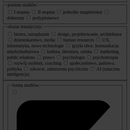
poziom studiów:
I stopnia
II stopnia
jednolite magisterskie
doktoraty
podyplomowe
obszar tematyczny:
biznes, zarządzanie
design, projektowanie, architektura
dziennikarstwo, media
human resources
UX,
informatyka, nowe technologie
języki obce, komunikacja
międzykulturowa
kultura, literatura, sztuka
marketing,
public relations
prawo
psychologia
psychoterapia
rozwój osobisty, coaching
społeczeństwo, państwo,
polityka
zdrowie, zaburzenia psychiczne
AI (sztuczna
inteligencja)
dodatkowe
forma studiów:
informacje
o
studiach