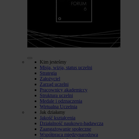
Kim jesteśmy
Misja, wizja, status uczelni
Strategia
Założyciel
Zarząd uczelni
Pracownicy akademiccy
Struktura uczelni
Medale i odznaczenia
Wirtualna Uczelnia
Jak działamy
Jakość kształcenia
Działalność naukowo-badawcza
Zaangażowanie społeczne
Współpraca międzynarodowa