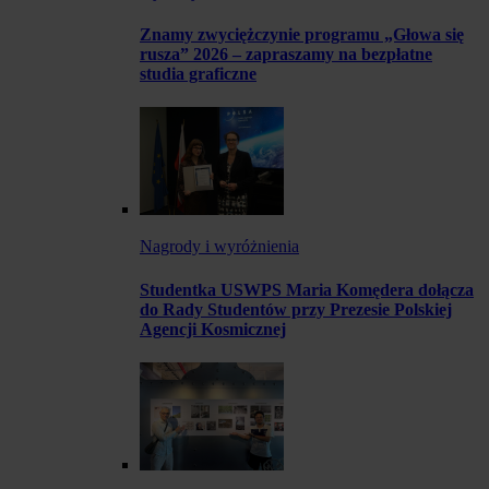
Znamy zwyciężczynie programu „Głowa się
rusza” 2026 – zapraszamy na bezpłatne
studia graficzne
Nagrody i wyróżnienia
Studentka USWPS Maria Komędera dołącza
do Rady Studentów przy Prezesie Polskiej
Agencji Kosmicznej