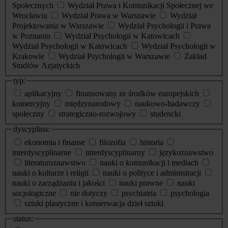
Społecznych
Wydział Prawa i Komunikacji Społecznej we
Wrocławiu
Wydział Prawa w Warszawie
Wydział
Projektowania w Warszawie
Wydział Psychologii i Prawa
w Poznaniu
Wydział Psychologii w Katowicach
Wydział Psychologii w Katowicach
Wydział Psychologii w
Krakowie
Wydział Psychologii w Warszawie
Zakład
Studiów Azjatyckich
typ:
aplikacyjny
finansowany ze środków europejskich
komercyjny
międzynarodowy
naukowo-badawczy
społeczny
strategiczno-rozwojowy
studencki
dyscyplina:
ekonomia i finanse
filozofia
historia
interdyscyplinarne
interdyscyplinarny
językoznawstwo
literaturoznawstwo
nauki o komunikacji i mediach
nauki o kulturze i religii
nauki o polityce i administracji
nauki o zarządzaniu i jakości
nauki prawne
nauki
socjologiczne
nie dotyczy
psychiatria
psychologia
sztuki plastyczne i konserwacja dzieł sztuki
status: