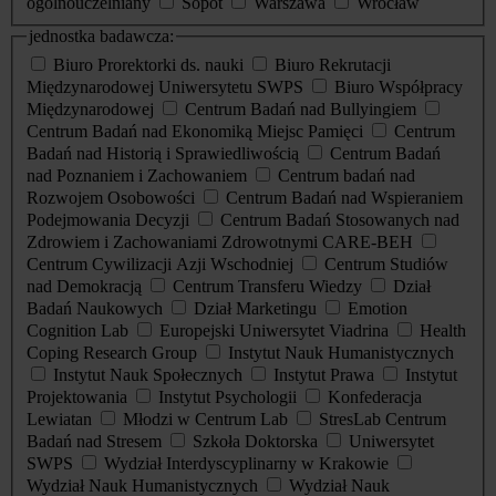
ogólnouczelniany
Sopot
Warszawa
Wrocław
jednostka badawcza:
Biuro Prorektorki ds. nauki
Biuro Rekrutacji
Międzynarodowej Uniwersytetu SWPS
Biuro Współpracy
Międzynarodowej
Centrum Badań nad Bullyingiem
Centrum Badań nad Ekonomiką Miejsc Pamięci
Centrum
Badań nad Historią i Sprawiedliwością
Centrum Badań
nad Poznaniem i Zachowaniem
Centrum badań nad
Rozwojem Osobowości
Centrum Badań nad Wspieraniem
Podejmowania Decyzji
Centrum Badań Stosowanych nad
Zdrowiem i Zachowaniami Zdrowotnymi CARE-BEH
Centrum Cywilizacji Azji Wschodniej
Centrum Studiów
nad Demokracją
Centrum Transferu Wiedzy
Dział
Badań Naukowych
Dział Marketingu
Emotion
Cognition Lab
Europejski Uniwersytet Viadrina
Health
Coping Research Group
Instytut Nauk Humanistycznych
Instytut Nauk Społecznych
Instytut Prawa
Instytut
Projektowania
Instytut Psychologii
Konfederacja
Lewiatan
Młodzi w Centrum Lab
StresLab Centrum
Badań nad Stresem
Szkoła Doktorska
Uniwersytet
SWPS
Wydział Interdyscyplinarny w Krakowie
Wydział Nauk Humanistycznych
Wydział Nauk