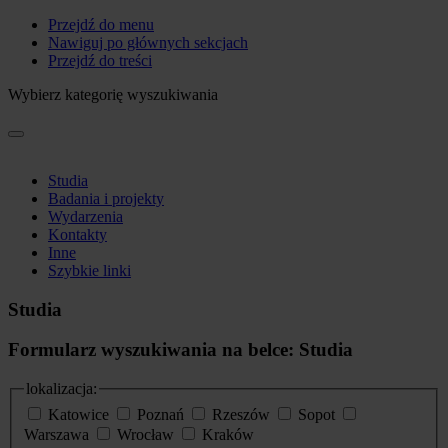
Przejdź do menu
Nawiguj po głównych sekcjach
Przejdź do treści
Wybierz kategorię wyszukiwania
Studia
Badania i projekty
Wydarzenia
Kontakty
Inne
Szybkie linki
Studia
Formularz wyszukiwania na belce: Studia
lokalizacja:
Katowice
Poznań
Rzeszów
Sopot
Warszawa
Wrocław
Kraków