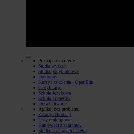
Poznaj naszą ofertę
Studia wyższe
Studia podyplomowe
Doktoraty
Kursy i szkolenia - OpenEdu
Certyfikacje
Szkoła Językowa
Szkoła Trenerów
Drzwi Otwarte
Aplikuj bez problemu
Zasady rekrutacji
Listy rankingowe
Kandydaci z zagranicy
Studenci z innych uczelni