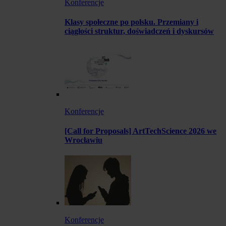
Konferencje
Klasy społeczne po polsku. Przemiany i
ciągłości struktur, doświadczeń i dyskursów
Konferencje
[Call for Proposals] ArtTechScience 2026 we
Wrocławiu
Konferencje