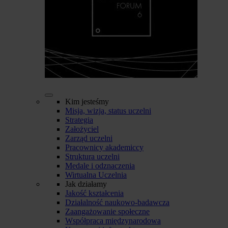
Kim jesteśmy
Misja, wizja, status uczelni
Strategia
Założyciel
Zarząd uczelni
Pracownicy akademiccy
Struktura uczelni
Medale i odznaczenia
Wirtualna Uczelnia
Jak działamy
Jakość kształcenia
Działalność naukowo-badawcza
Zaangażowanie społeczne
Współpraca międzynarodowa