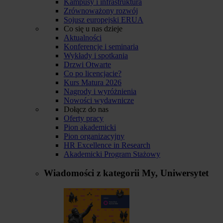
Kampusy i infrastruktura
Zrównoważony rozwój
Sojusz europejski ERUA
Co się u nas dzieje
Aktualności
Konferencje i seminaria
Wykłady i spotkania
Drzwi Otwarte
Co po licencjacie?
Kurs Matura 2026
Nagrody i wyróżnienia
Nowości wydawnicze
Dołącz do nas
Oferty pracy
Pion akademicki
Pion organizacyjny
HR Excellence in Research
Akademicki Program Stażowy
Wiadomości z kategorii
My, Uniwersytet