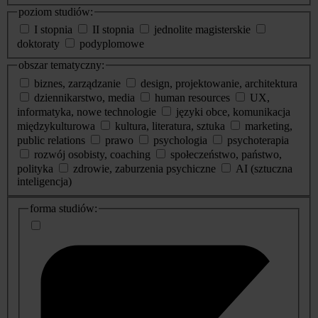
poziom studiów:
I stopnia
II stopnia
jednolite magisterskie
doktoraty
podyplomowe
obszar tematyczny:
biznes, zarządzanie
design, projektowanie, architektura
dziennikarstwo, media
human resources
UX,
informatyka, nowe technologie
języki obce, komunikacja
międzykulturowa
kultura, literatura, sztuka
marketing,
public relations
prawo
psychologia
psychoterapia
rozwój osobisty, coaching
społeczeństwo, państwo,
polityka
zdrowie, zaburzenia psychiczne
AI (sztuczna
inteligencja)
dodatkowe
forma studiów:
informacje
o
studiach