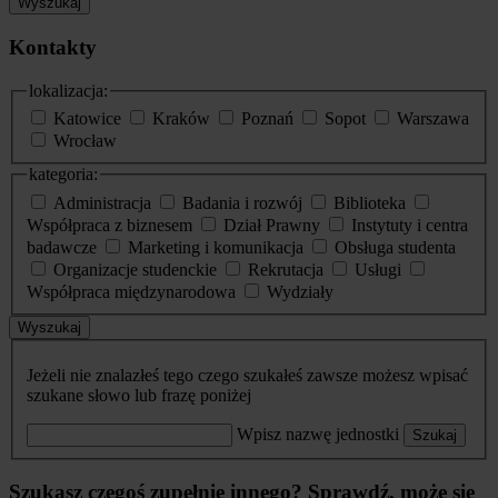
Wyszukaj
Kontakty
lokalizacja:
Katowice
Kraków
Poznań
Sopot
Warszawa
Wrocław
kategoria:
Administracja
Badania i rozwój
Biblioteka
Współpraca z biznesem
Dział Prawny
Instytuty i centra
badawcze
Marketing i komunikacja
Obsługa studenta
Organizacje studenckie
Rekrutacja
Usługi
Współpraca międzynarodowa
Wydziały
Wyszukaj
Jeżeli nie znalazłeś tego czego szukałeś zawsze możesz wpisać
szukane słowo lub frazę poniżej
Wpisz nazwę jednostki
Szukaj
Szukasz czegoś zupełnie innego? Sprawdź, może się