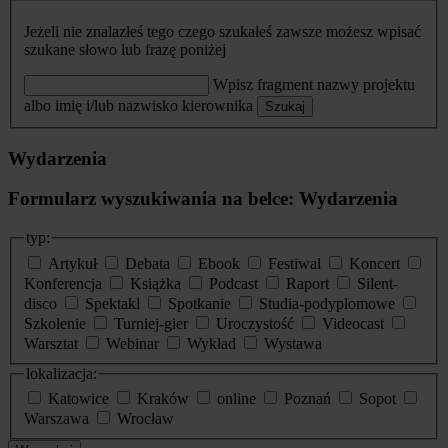
Jeżeli nie znalazłeś tego czego szukałeś zawsze możesz wpisać
szukane słowo lub frazę poniżej
Wpisz fragment nazwy projektu
albo imię i/lub nazwisko kierownika
Szukaj
Wydarzenia
Formularz wyszukiwania na belce: Wydarzenia
typ:
Artykuł
Debata
Ebook
Festiwal
Koncert
Konferencja
Książka
Podcast
Raport
Silent-
disco
Spektakl
Spotkanie
Studia-podyplomowe
Szkolenie
Turniej-gier
Uroczystość
Videocast
Warsztat
Webinar
Wykład
Wystawa
lokalizacja:
Katowice
Kraków
online
Poznań
Sopot
Warszawa
Wrocław