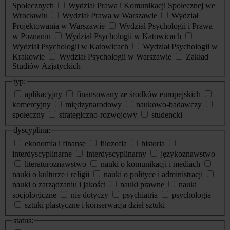
Społecznych
Wydział Prawa i Komunikacji Społecznej we
Wrocławiu
Wydział Prawa w Warszawie
Wydział
Projektowania w Warszawie
Wydział Psychologii i Prawa
w Poznaniu
Wydział Psychologii w Katowicach
Wydział Psychologii w Katowicach
Wydział Psychologii w
Krakowie
Wydział Psychologii w Warszawie
Zakład
Studiów Azjatyckich
typ:
aplikacyjny
finansowany ze środków europejskich
komercyjny
międzynarodowy
naukowo-badawczy
społeczny
strategiczno-rozwojowy
studencki
dyscyplina:
ekonomia i finanse
filozofia
historia
interdyscyplinarne
interdyscyplinarny
językoznawstwo
literaturoznawstwo
nauki o komunikacji i mediach
nauki o kulturze i religii
nauki o polityce i administracji
nauki o zarządzaniu i jakości
nauki prawne
nauki
socjologiczne
nie dotyczy
psychiatria
psychologia
sztuki plastyczne i konserwacja dzieł sztuki
status: