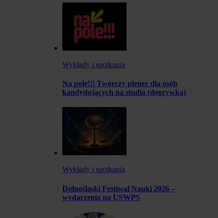
Wykłady i spotkania
Na pole!!! Twórczy plener dla osób
kandydujących na studia (dogrywka)
Wykłady i spotkania
Dolnośląski Festiwal Nauki 2026 –
wydarzenia na USWPS