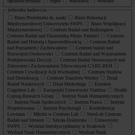
ogólnouczelniany
Sopot
Warszawa
Wrocław
jednostka badawcza:
Biuro Prorektorki ds. nauki
Biuro Rekrutacji
Międzynarodowej Uniwersytetu SWPS
Biuro Współpracy
Międzynarodowej
Centrum Badań nad Bullyingiem
Centrum Badań nad Ekonomiką Miejsc Pamięci
Centrum
Badań nad Historią i Sprawiedliwością
Centrum Badań
nad Poznaniem i Zachowaniem
Centrum badań nad
Rozwojem Osobowości
Centrum Badań nad Wspieraniem
Podejmowania Decyzji
Centrum Badań Stosowanych nad
Zdrowiem i Zachowaniami Zdrowotnymi CARE-BEH
Centrum Cywilizacji Azji Wschodniej
Centrum Studiów
nad Demokracją
Centrum Transferu Wiedzy
Dział
Badań Naukowych
Dział Marketingu
Emotion
Cognition Lab
Europejski Uniwersytet Viadrina
Health
Coping Research Group
Instytut Nauk Humanistycznych
Instytut Nauk Społecznych
Instytut Prawa
Instytut
Projektowania
Instytut Psychologii
Konfederacja
Lewiatan
Młodzi w Centrum Lab
StresLab Centrum
Badań nad Stresem
Szkoła Doktorska
Uniwersytet
SWPS
Wydział Interdyscyplinarny w Krakowie
Wydział Nauk Humanistycznych
Wydział Nauk