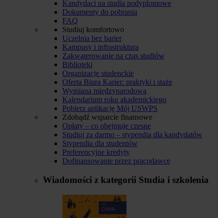
Kandydaci na studia podyplomowe
Dokumenty do pobrania
FAQ
Studiuj komfortowo
Uczelnia bez barier
Kampusy i infrastruktura
Zakwaterowanie na czas studiów
Biblioteki
Organizacje studenckie
Oferta Biura Karier: praktyki i staże
Wymiana międzynarodowa
Kalendarium roku akademickiego
Pobierz aplikację Mój USWPS
Zdobądź wsparcie finansowe
Opłaty – co obejmuje czesne
Studiuj za darmo – stypendia dla kandydatów
Stypendia dla studentów
Preferencyjne kredyty
Dofinansowanie przez pracodawcę
Wiadomości z kategorii
Studia i szkolenia