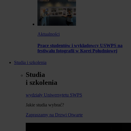
Aktualności
Prace studentów i wykładowcy USWPS na
festiwalu fotografii w Korei Południowej
Studia i szkolenia
Studia
i szkolenia
wydziały Uniwersytetu SWPS
Jakie studia wybrać?
Zapraszamy na Drzwi Otwarte