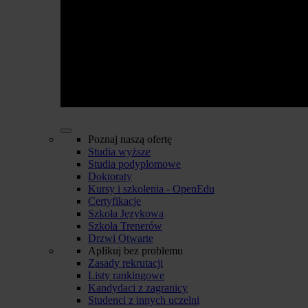
Poznaj naszą ofertę
Studia wyższe
Studia podyplomowe
Doktoraty
Kursy i szkolenia - OpenEdu
Certyfikacje
Szkoła Językowa
Szkoła Trenerów
Drzwi Otwarte
Aplikuj bez problemu
Zasady rekrutacji
Listy rankingowe
Kandydaci z zagranicy
Studenci z innych uczelni