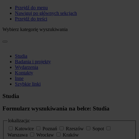
Przejdź do menu
Nawiguj po głównych sekcjach
Przejdź do treści
Wybierz kategorię wyszukiwania
Studia
Badania i projekty
Wydarzenia
Kontakty
Inne
Szybkie linki
Studia
Formularz wyszukiwania na belce: Studia
lokalizacja:
Katowice
Poznań
Rzeszów
Sopot
Warszawa
Wrocław
Kraków