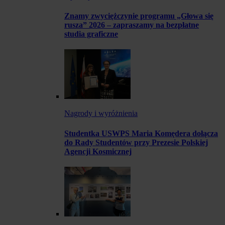
Znamy zwyciężczynie programu „Głowa się
rusza” 2026 – zapraszamy na bezpłatne
studia graficzne
Nagrody i wyróżnienia
Studentka USWPS Maria Komędera dołącza
do Rady Studentów przy Prezesie Polskiej
Agencji Kosmicznej