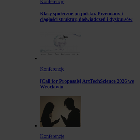
Konferencje
Klasy społeczne po polsku. Przemiany i
ciągłości struktur, doświadczeń i dyskursów
Konferencje
[Call for Proposals] ArtTechScience 2026 we
Wrocławiu
Konferencje