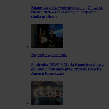
Znamy zwyciężczynie programu „Głowa się
rusza” 2026 – zapraszamy na bezpłatne
studia graficzne
Nagrody i wyróżnienia
Studentka USWPS Maria Komędera dołącza
do Rady Studentów przy Prezesie Polskiej
Agencji Kosmicznej