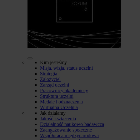
Kim jesteśmy
Misja, wizja, status uczelni
Strategia
Założyciel
Zarząd uczelni
Pracownicy akademiccy
Struktura uczelni
Medale i odznaczenia
Wirtualna Uczelnia
Jak działamy
Jakość kształcenia
Działalność naukowo-badawcza
Zaangażowanie społeczne
Współpraca międzynarodowa