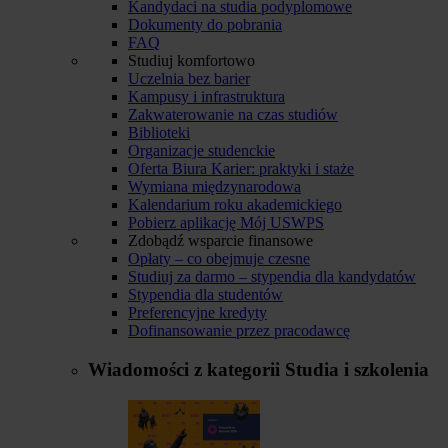
Kandydaci na studia podyplomowe
Dokumenty do pobrania
FAQ
Studiuj komfortowo
Uczelnia bez barier
Kampusy i infrastruktura
Zakwaterowanie na czas studiów
Biblioteki
Organizacje studenckie
Oferta Biura Karier: praktyki i staże
Wymiana międzynarodowa
Kalendarium roku akademickiego
Pobierz aplikację Mój USWPS
Zdobądź wsparcie finansowe
Opłaty – co obejmuje czesne
Studiuj za darmo – stypendia dla kandydatów
Stypendia dla studentów
Preferencyjne kredyty
Dofinansowanie przez pracodawcę
Wiadomości z kategorii
Studia i szkolenia