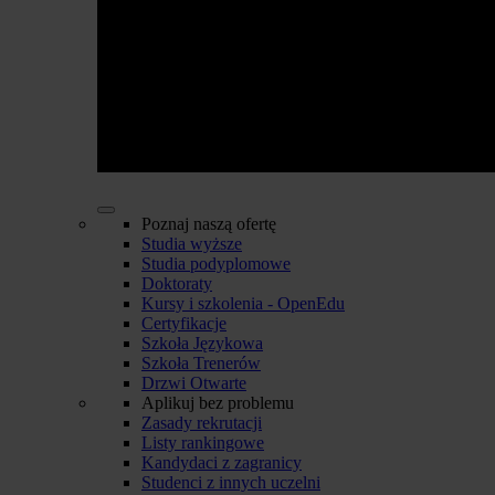
Poznaj naszą ofertę
Studia wyższe
Studia podyplomowe
Doktoraty
Kursy i szkolenia - OpenEdu
Certyfikacje
Szkoła Językowa
Szkoła Trenerów
Drzwi Otwarte
Aplikuj bez problemu
Zasady rekrutacji
Listy rankingowe
Kandydaci z zagranicy
Studenci z innych uczelni