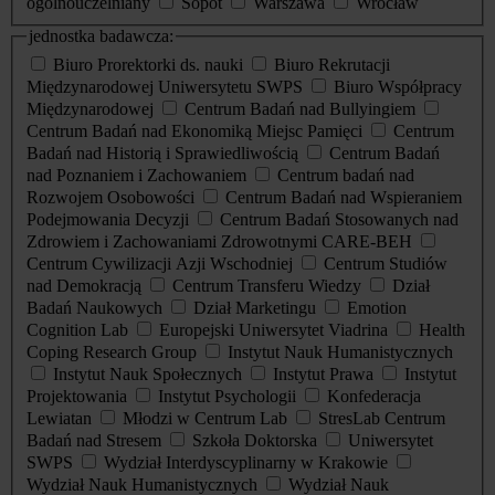
ogólnouczelniany
Sopot
Warszawa
Wrocław
jednostka badawcza:
Biuro Prorektorki ds. nauki
Biuro Rekrutacji
Międzynarodowej Uniwersytetu SWPS
Biuro Współpracy
Międzynarodowej
Centrum Badań nad Bullyingiem
Centrum Badań nad Ekonomiką Miejsc Pamięci
Centrum
Badań nad Historią i Sprawiedliwością
Centrum Badań
nad Poznaniem i Zachowaniem
Centrum badań nad
Rozwojem Osobowości
Centrum Badań nad Wspieraniem
Podejmowania Decyzji
Centrum Badań Stosowanych nad
Zdrowiem i Zachowaniami Zdrowotnymi CARE-BEH
Centrum Cywilizacji Azji Wschodniej
Centrum Studiów
nad Demokracją
Centrum Transferu Wiedzy
Dział
Badań Naukowych
Dział Marketingu
Emotion
Cognition Lab
Europejski Uniwersytet Viadrina
Health
Coping Research Group
Instytut Nauk Humanistycznych
Instytut Nauk Społecznych
Instytut Prawa
Instytut
Projektowania
Instytut Psychologii
Konfederacja
Lewiatan
Młodzi w Centrum Lab
StresLab Centrum
Badań nad Stresem
Szkoła Doktorska
Uniwersytet
SWPS
Wydział Interdyscyplinarny w Krakowie
Wydział Nauk Humanistycznych
Wydział Nauk