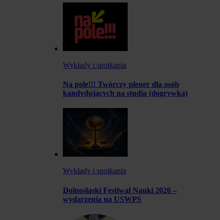
Wykłady i spotkania
Na pole!!! Twórczy plener dla osób
kandydujących na studia (dogrywka)
Wykłady i spotkania
Dolnośląski Festiwal Nauki 2026 –
wydarzenia na USWPS