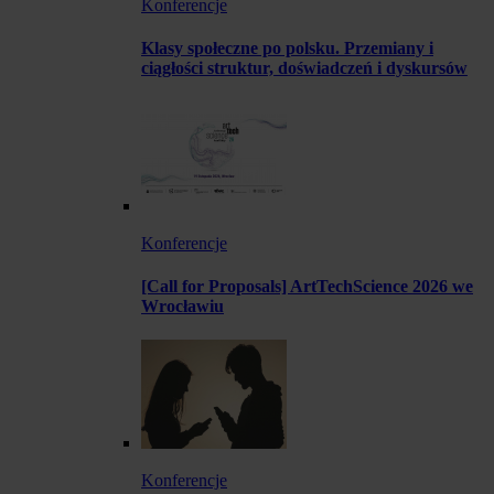
Konferencje
Klasy społeczne po polsku. Przemiany i
ciągłości struktur, doświadczeń i dyskursów
Konferencje
[Call for Proposals] ArtTechScience 2026 we
Wrocławiu
Konferencje