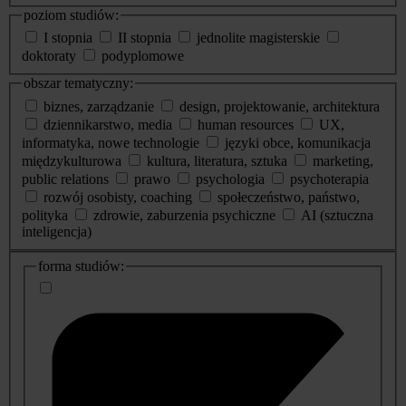
poziom studiów:
I stopnia
II stopnia
jednolite magisterskie
doktoraty
podyplomowe
obszar tematyczny:
biznes, zarządzanie
design, projektowanie, architektura
dziennikarstwo, media
human resources
UX,
informatyka, nowe technologie
języki obce, komunikacja
międzykulturowa
kultura, literatura, sztuka
marketing,
public relations
prawo
psychologia
psychoterapia
rozwój osobisty, coaching
społeczeństwo, państwo,
polityka
zdrowie, zaburzenia psychiczne
AI (sztuczna
inteligencja)
dodatkowe
forma studiów:
informacje
o
studiach