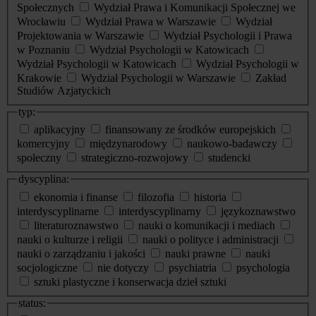
Społecznych
Wydział Prawa i Komunikacji Społecznej we
Wrocławiu
Wydział Prawa w Warszawie
Wydział
Projektowania w Warszawie
Wydział Psychologii i Prawa
w Poznaniu
Wydział Psychologii w Katowicach
Wydział Psychologii w Katowicach
Wydział Psychologii w
Krakowie
Wydział Psychologii w Warszawie
Zakład
Studiów Azjatyckich
typ:
aplikacyjny
finansowany ze środków europejskich
komercyjny
międzynarodowy
naukowo-badawczy
społeczny
strategiczno-rozwojowy
studencki
dyscyplina:
ekonomia i finanse
filozofia
historia
interdyscyplinarne
interdyscyplinarny
językoznawstwo
literaturoznawstwo
nauki o komunikacji i mediach
nauki o kulturze i religii
nauki o polityce i administracji
nauki o zarządzaniu i jakości
nauki prawne
nauki
socjologiczne
nie dotyczy
psychiatria
psychologia
sztuki plastyczne i konserwacja dzieł sztuki
status: