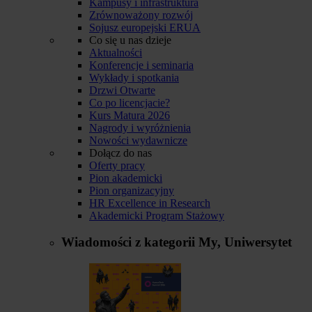
Kampusy i infrastruktura
Zrównoważony rozwój
Sojusz europejski ERUA
Co się u nas dzieje
Aktualności
Konferencje i seminaria
Wykłady i spotkania
Drzwi Otwarte
Co po licencjacie?
Kurs Matura 2026
Nagrody i wyróżnienia
Nowości wydawnicze
Dołącz do nas
Oferty pracy
Pion akademicki
Pion organizacyjny
HR Excellence in Research
Akademicki Program Stażowy
Wiadomości z kategorii
My, Uniwersytet