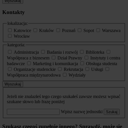
Wyszukaj
Kontakty
lokalizacja:
Katowice
Kraków
Poznań
Sopot
Warszawa
Wrocław
kategoria:
Administracja
Badania i rozwój
Biblioteka
Współpraca z biznesem
Dział Prawny
Instytuty i centra
badawcze
Marketing i komunikacja
Obsługa studenta
Organizacje studenckie
Rekrutacja
Usługi
Współpraca międzynarodowa
Wydziały
Wyszukaj
Jeżeli nie znalazłeś tego czego szukałeś zawsze możesz wpisać
szukane słowo lub frazę poniżej
Wpisz nazwę jednostki
Szukaj
Szukasz czegoś zupełnie innego? Sprawdź, może się