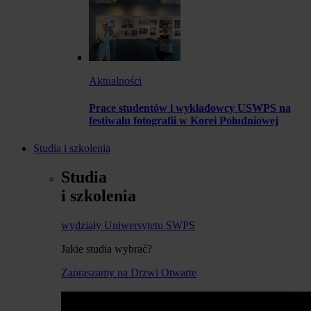
Aktualności
Prace studentów i wykładowcy USWPS na
festiwalu fotografii w Korei Południowej
Studia i szkolenia
Studia
i szkolenia
wydziały Uniwersytetu SWPS
Jakie studia wybrać?
Zapraszamy na Drzwi Otwarte