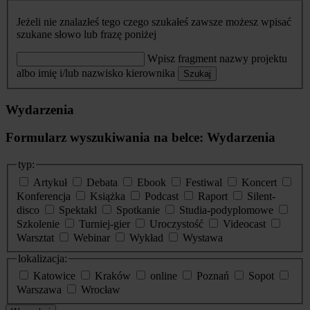
Jeżeli nie znalazłeś tego czego szukałeś zawsze możesz wpisać
szukane słowo lub frazę poniżej
Wpisz fragment nazwy projektu
albo imię i/lub nazwisko kierownika
Szukaj
Wydarzenia
Formularz wyszukiwania na belce: Wydarzenia
typ:
Artykuł
Debata
Ebook
Festiwal
Koncert
Konferencja
Książka
Podcast
Raport
Silent-
disco
Spektakl
Spotkanie
Studia-podyplomowe
Szkolenie
Turniej-gier
Uroczystość
Videocast
Warsztat
Webinar
Wykład
Wystawa
lokalizacja:
Katowice
Kraków
online
Poznań
Sopot
Warszawa
Wrocław