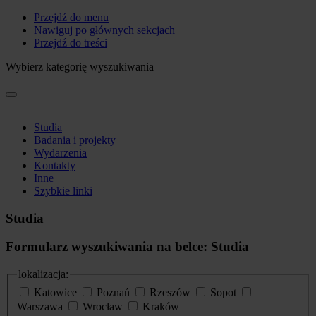
Przejdź do menu
Nawiguj po głównych sekcjach
Przejdź do treści
Wybierz kategorię wyszukiwania
Studia
Badania i projekty
Wydarzenia
Kontakty
Inne
Szybkie linki
Studia
Formularz wyszukiwania na belce: Studia
lokalizacja:
Katowice
Poznań
Rzeszów
Sopot
Warszawa
Wrocław
Kraków