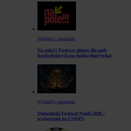
Wykłady i spotkania
Na pole!!! Twórczy plener dla osób
kandydujących na studia (dogrywka)
Wykłady i spotkania
Dolnośląski Festiwal Nauki 2026 –
wydarzenia na USWPS