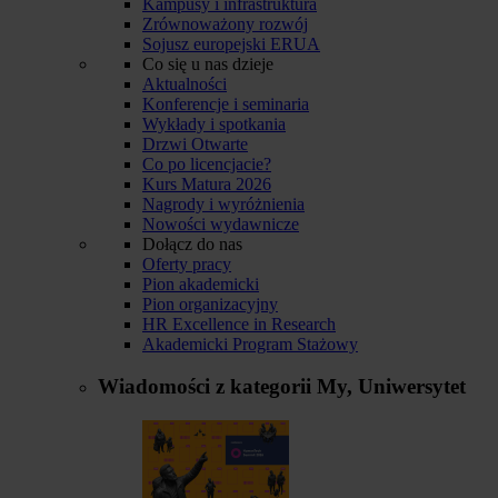
Kampusy i infrastruktura
Zrównoważony rozwój
Sojusz europejski ERUA
Co się u nas dzieje
Aktualności
Konferencje i seminaria
Wykłady i spotkania
Drzwi Otwarte
Co po licencjacie?
Kurs Matura 2026
Nagrody i wyróżnienia
Nowości wydawnicze
Dołącz do nas
Oferty pracy
Pion akademicki
Pion organizacyjny
HR Excellence in Research
Akademicki Program Stażowy
Wiadomości z kategorii
My, Uniwersytet