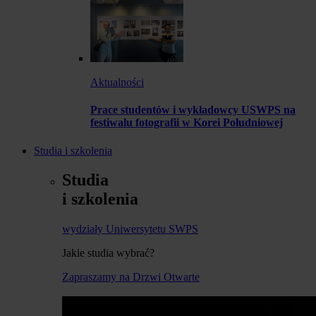
Aktualności
Prace studentów i wykładowcy USWPS na
festiwalu fotografii w Korei Południowej
Studia i szkolenia
Studia
i szkolenia
wydziały Uniwersytetu SWPS
Jakie studia wybrać?
Zapraszamy na Drzwi Otwarte