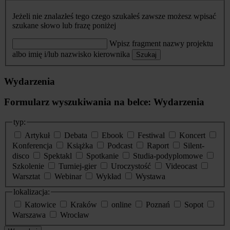
Jeżeli nie znalazłeś tego czego szukałeś zawsze możesz wpisać
szukane słowo lub frazę poniżej
Wpisz fragment nazwy projektu
albo imię i/lub nazwisko kierownika
Szukaj
Wydarzenia
Formularz wyszukiwania na belce: Wydarzenia
typ:
Artykuł
Debata
Ebook
Festiwal
Koncert
Konferencja
Książka
Podcast
Raport
Silent-
disco
Spektakl
Spotkanie
Studia-podyplomowe
Szkolenie
Turniej-gier
Uroczystość
Videocast
Warsztat
Webinar
Wykład
Wystawa
lokalizacja:
Katowice
Kraków
online
Poznań
Sopot
Warszawa
Wrocław