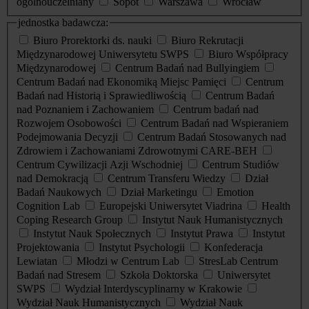
ogólnouczelniany
Sopot
Warszawa
Wrocław
jednostka badawcza:
Biuro Prorektorki ds. nauki
Biuro Rekrutacji
Międzynarodowej Uniwersytetu SWPS
Biuro Współpracy
Międzynarodowej
Centrum Badań nad Bullyingiem
Centrum Badań nad Ekonomiką Miejsc Pamięci
Centrum
Badań nad Historią i Sprawiedliwością
Centrum Badań
nad Poznaniem i Zachowaniem
Centrum badań nad
Rozwojem Osobowości
Centrum Badań nad Wspieraniem
Podejmowania Decyzji
Centrum Badań Stosowanych nad
Zdrowiem i Zachowaniami Zdrowotnymi CARE-BEH
Centrum Cywilizacji Azji Wschodniej
Centrum Studiów
nad Demokracją
Centrum Transferu Wiedzy
Dział
Badań Naukowych
Dział Marketingu
Emotion
Cognition Lab
Europejski Uniwersytet Viadrina
Health
Coping Research Group
Instytut Nauk Humanistycznych
Instytut Nauk Społecznych
Instytut Prawa
Instytut
Projektowania
Instytut Psychologii
Konfederacja
Lewiatan
Młodzi w Centrum Lab
StresLab Centrum
Badań nad Stresem
Szkoła Doktorska
Uniwersytet
SWPS
Wydział Interdyscyplinarny w Krakowie
Wydział Nauk Humanistycznych
Wydział Nauk