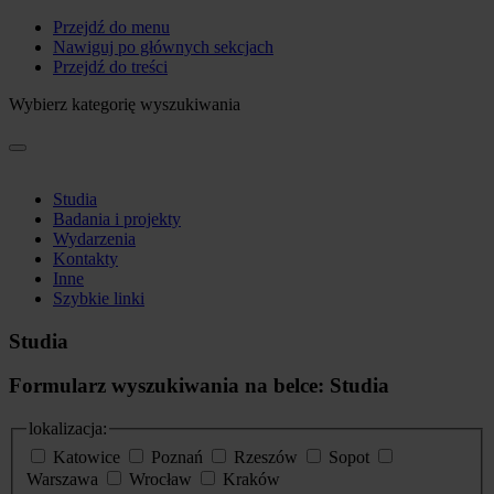
Przejdź do menu
Nawiguj po głównych sekcjach
Przejdź do treści
Wybierz kategorię wyszukiwania
Studia
Badania i projekty
Wydarzenia
Kontakty
Inne
Szybkie linki
Studia
Formularz wyszukiwania na belce: Studia
lokalizacja:
Katowice
Poznań
Rzeszów
Sopot
Warszawa
Wrocław
Kraków