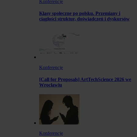
Konferencje
Klasy społeczne po polsku. Przemiany i
ciągłości struktur, doświadczeń i dyskursów
Konferencje
[Call for Proposals] ArtTechScience 2026 we
Wrocławiu
Konferencje