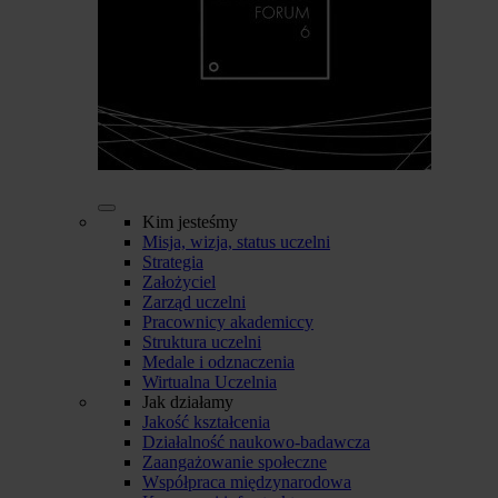
Kim jesteśmy
Misja, wizja, status uczelni
Strategia
Założyciel
Zarząd uczelni
Pracownicy akademiccy
Struktura uczelni
Medale i odznaczenia
Wirtualna Uczelnia
Jak działamy
Jakość kształcenia
Działalność naukowo-badawcza
Zaangażowanie społeczne
Współpraca międzynarodowa