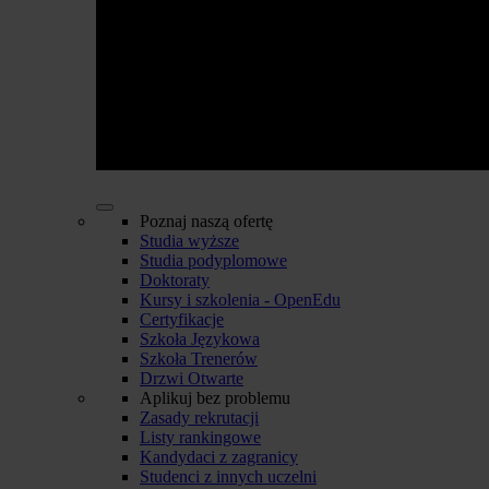
Poznaj naszą ofertę
Studia wyższe
Studia podyplomowe
Doktoraty
Kursy i szkolenia - OpenEdu
Certyfikacje
Szkoła Językowa
Szkoła Trenerów
Drzwi Otwarte
Aplikuj bez problemu
Zasady rekrutacji
Listy rankingowe
Kandydaci z zagranicy
Studenci z innych uczelni