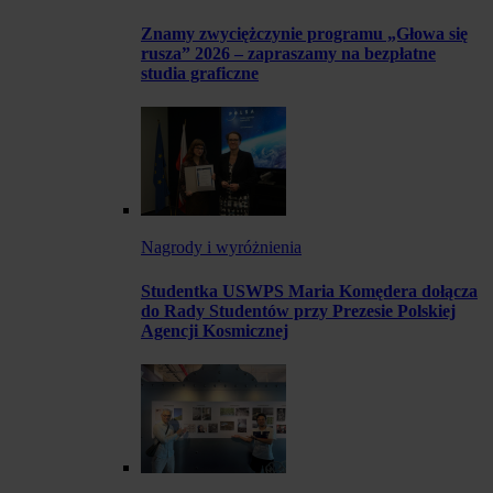
Znamy zwyciężczynie programu „Głowa się
rusza” 2026 – zapraszamy na bezpłatne
studia graficzne
Nagrody i wyróżnienia
Studentka USWPS Maria Komędera dołącza
do Rady Studentów przy Prezesie Polskiej
Agencji Kosmicznej