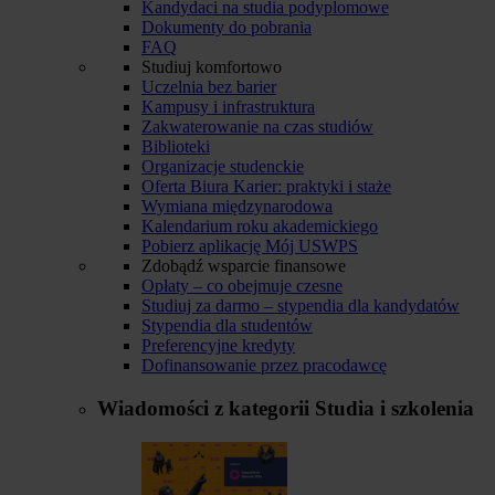
Kandydaci na studia podyplomowe
Dokumenty do pobrania
FAQ
Studiuj komfortowo
Uczelnia bez barier
Kampusy i infrastruktura
Zakwaterowanie na czas studiów
Biblioteki
Organizacje studenckie
Oferta Biura Karier: praktyki i staże
Wymiana międzynarodowa
Kalendarium roku akademickiego
Pobierz aplikację Mój USWPS
Zdobądź wsparcie finansowe
Opłaty – co obejmuje czesne
Studiuj za darmo – stypendia dla kandydatów
Stypendia dla studentów
Preferencyjne kredyty
Dofinansowanie przez pracodawcę
Wiadomości z kategorii
Studia i szkolenia