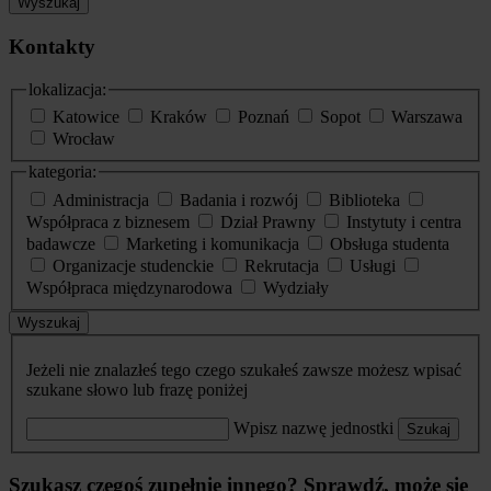
Wyszukaj
Kontakty
lokalizacja:
Katowice
Kraków
Poznań
Sopot
Warszawa
Wrocław
kategoria:
Administracja
Badania i rozwój
Biblioteka
Współpraca z biznesem
Dział Prawny
Instytuty i centra
badawcze
Marketing i komunikacja
Obsługa studenta
Organizacje studenckie
Rekrutacja
Usługi
Współpraca międzynarodowa
Wydziały
Wyszukaj
Jeżeli nie znalazłeś tego czego szukałeś zawsze możesz wpisać
szukane słowo lub frazę poniżej
Wpisz nazwę jednostki
Szukaj
Szukasz czegoś zupełnie innego? Sprawdź, może się