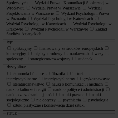
Społecznych
Wydział Prawa i Komunikacji Społecznej we
Wrocławiu
Wydział Prawa w Warszawie
Wydział
Projektowania w Warszawie
Wydział Psychologii i Prawa
w Poznaniu
Wydział Psychologii w Katowicach
Wydział Psychologii w Katowicach
Wydział Psychologii w
Krakowie
Wydział Psychologii w Warszawie
Zakład
Studiów Azjatyckich
typ:
aplikacyjny
finansowany ze środków europejskich
komercyjny
międzynarodowy
naukowo-badawczy
społeczny
strategiczno-rozwojowy
studencki
dyscyplina:
ekonomia i finanse
filozofia
historia
interdyscyplinarne
interdyscyplinarny
językoznawstwo
literaturoznawstwo
nauki o komunikacji i mediach
nauki o kulturze i religii
nauki o polityce i administracji
nauki o zarządzaniu i jakości
nauki prawne
nauki
socjologiczne
nie dotyczy
psychiatria
psychologia
sztuki plastyczne i konserwacja dzieł sztuki
status: