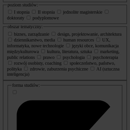
poziom studiów:
I stopnia
II stopnia
jednolite magisterskie
doktoraty
podyplomowe
obszar tematyczny:
biznes, zarządzanie
design, projektowanie, architektura
dziennikarstwo, media
human resources
UX,
informatyka, nowe technologie
języki obce, komunikacja
międzykulturowa
kultura, literatura, sztuka
marketing,
public relations
prawo
psychologia
psychoterapia
rozwój osobisty, coaching
społeczeństwo, państwo,
polityka
zdrowie, zaburzenia psychiczne
AI (sztuczna
inteligencja)
dodatkowe
forma studiów:
informacje
o
studiach