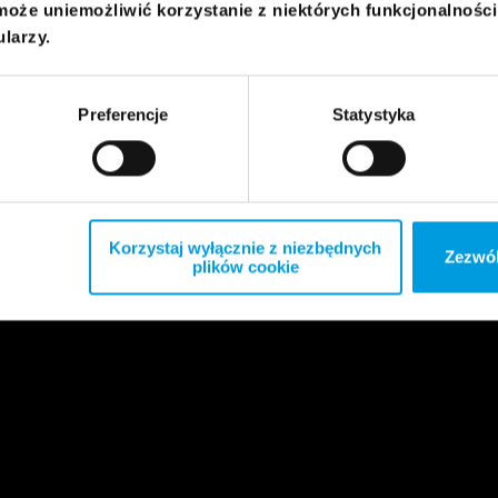
może uniemożliwić korzystanie z niektórych funkcjonalnośc
ularzy.
Preferencje
Statystyka
Korzystaj wyłącznie z niezbędnych
Zezwól
plików cookie