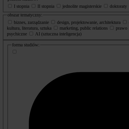
I stopnia
II stopnia
jednolite magisterskie
doktoraty
obszar tematyczny:
biznes, zarządzanie
design, projektowanie, architektura
kultura, literatura, sztuka
marketing, public relations
prawo
psychiczne
AI (sztuczna inteligencja)
dodatkowe
forma studiów:
informacje
o
studiach