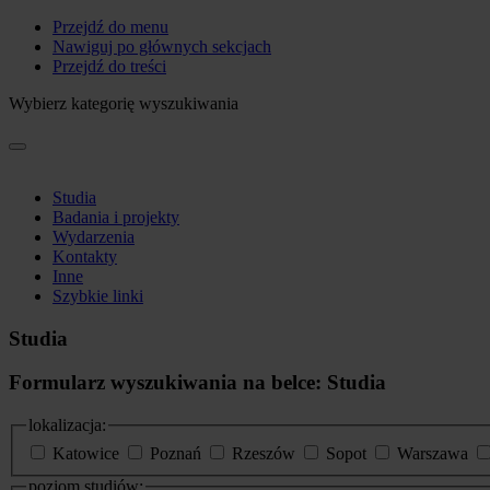
Przejdź do menu
Nawiguj po głównych sekcjach
Przejdź do treści
Wybierz kategorię wyszukiwania
Studia
Badania i projekty
Wydarzenia
Kontakty
Inne
Szybkie linki
Studia
Formularz wyszukiwania na belce: Studia
lokalizacja:
Katowice
Poznań
Rzeszów
Sopot
Warszawa
poziom studiów: