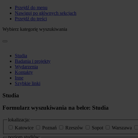
Przejdź do menu
Nawiguj po głównych sekcjach
Przejdź do treści
Wybierz kategorię wyszukiwania
Studia
Badania i projekty
Wydarzenia
Kontakty
Inne
Szybkie linki
Studia
Formularz wyszukiwania na belce: Studia
lokalizacja:
Katowice
Poznań
Rzeszów
Sopot
Warszawa
poziom studiów: