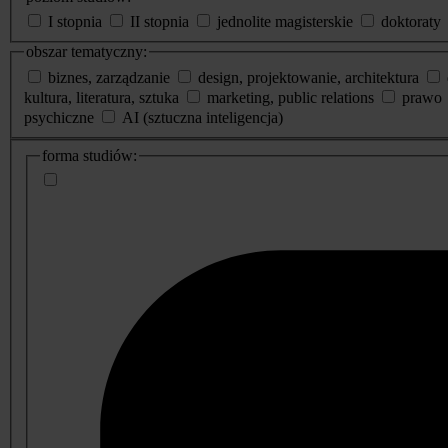
I stopnia
II stopnia
jednolite magisterskie
doktoraty
obszar tematyczny:
biznes, zarządzanie
design, projektowanie, architektura
kultura, literatura, sztuka
marketing, public relations
prawo
psychiczne
AI (sztuczna inteligencja)
dodatkowe
forma studiów:
informacje
o
studiach