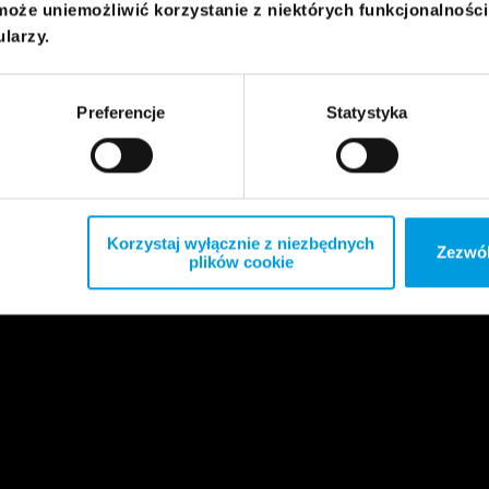
może uniemożliwić korzystanie z niektórych funkcjonalnośc
ularzy.
Preferencje
Statystyka
Korzystaj wyłącznie z niezbędnych
Zezwól
plików cookie