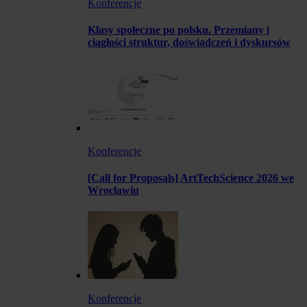
Konferencje
Klasy społeczne po polsku. Przemiany i
ciągłości struktur, doświadczeń i dyskursów
Konferencje
[Call for Proposals] ArtTechScience 2026 we
Wrocławiu
Konferencje