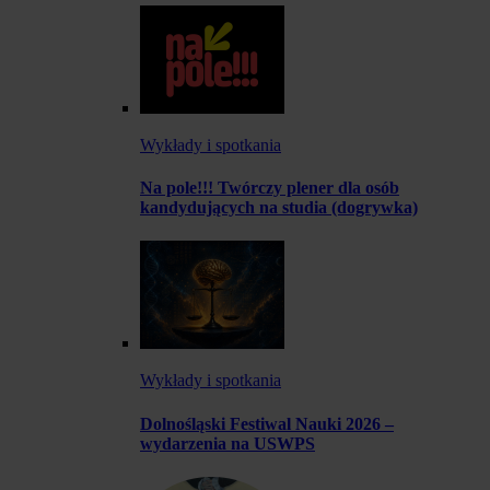
Wykłady i spotkania
Na pole!!! Twórczy plener dla osób
kandydujących na studia (dogrywka)
Wykłady i spotkania
Dolnośląski Festiwal Nauki 2026 –
wydarzenia na USWPS