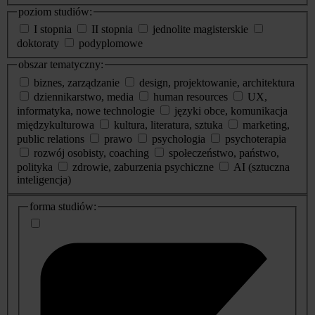
poziom studiów:
I stopnia
II stopnia
jednolite magisterskie
doktoraty
podyplomowe
obszar tematyczny:
biznes, zarządzanie
design, projektowanie, architektura
dziennikarstwo, media
human resources
UX,
informatyka, nowe technologie
języki obce, komunikacja
międzykulturowa
kultura, literatura, sztuka
marketing,
public relations
prawo
psychologia
psychoterapia
rozwój osobisty, coaching
społeczeństwo, państwo,
polityka
zdrowie, zaburzenia psychiczne
AI (sztuczna
inteligencja)
dodatkowe
forma studiów:
informacje
o
studiach