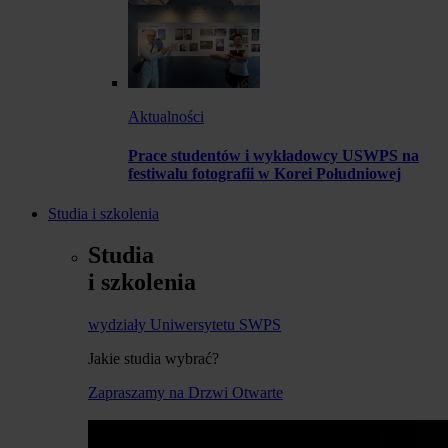
Aktualności
Prace studentów i wykładowcy USWPS na
festiwalu fotografii w Korei Południowej
Studia i szkolenia
Studia
i szkolenia
wydziały Uniwersytetu SWPS
Jakie studia wybrać?
Zapraszamy na Drzwi Otwarte