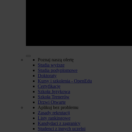
Poznaj naszą ofertę
Studia wyższe
Studia podyplomowe
Doktoraty
Kursy i szkolenia - OpenEdu
Certyfikacje
Szkoła Językowa
Szkoła Trenerów
Drzwi Otwarte
Aplikuj bez problemu
Zasady rekrutacji
Listy rankingowe
Kandydaci z zagranicy
Studenci z innych uczelni