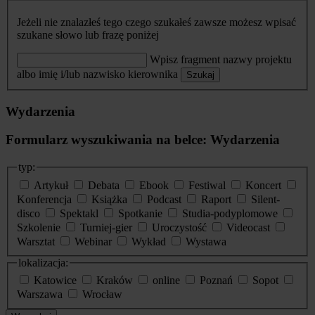
Jeżeli nie znalazłeś tego czego szukałeś zawsze możesz wpisać
szukane słowo lub frazę poniżej
Wpisz fragment nazwy projektu
albo imię i/lub nazwisko kierownika
Szukaj
Wydarzenia
Formularz wyszukiwania na belce: Wydarzenia
typ:
Artykuł
Debata
Ebook
Festiwal
Koncert
Konferencja
Książka
Podcast
Raport
Silent-
disco
Spektakl
Spotkanie
Studia-podyplomowe
Szkolenie
Turniej-gier
Uroczystość
Videocast
Warsztat
Webinar
Wykład
Wystawa
lokalizacja:
Katowice
Kraków
online
Poznań
Sopot
Warszawa
Wrocław