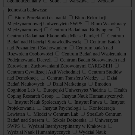
ogólnouczelniany
Sopot
Warszawa
Wrocław
jednostka badawcza:
Biuro Prorektorki ds. nauki
Biuro Rekrutacji
Międzynarodowej Uniwersytetu SWPS
Biuro Współpracy
Międzynarodowej
Centrum Badań nad Bullyingiem
Centrum Badań nad Ekonomiką Miejsc Pamięci
Centrum
Badań nad Historią i Sprawiedliwością
Centrum Badań
nad Poznaniem i Zachowaniem
Centrum badań nad
Rozwojem Osobowości
Centrum Badań nad Wspieraniem
Podejmowania Decyzji
Centrum Badań Stosowanych nad
Zdrowiem i Zachowaniami Zdrowotnymi CARE-BEH
Centrum Cywilizacji Azji Wschodniej
Centrum Studiów
nad Demokracją
Centrum Transferu Wiedzy
Dział
Badań Naukowych
Dział Marketingu
Emotion
Cognition Lab
Europejski Uniwersytet Viadrina
Health
Coping Research Group
Instytut Nauk Humanistycznych
Instytut Nauk Społecznych
Instytut Prawa
Instytut
Projektowania
Instytut Psychologii
Konfederacja
Lewiatan
Młodzi w Centrum Lab
StresLab Centrum
Badań nad Stresem
Szkoła Doktorska
Uniwersytet
SWPS
Wydział Interdyscyplinarny w Krakowie
Wydział Nauk Humanistycznych
Wydział Nauk