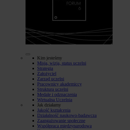
Kim jesteśmy
Misja, wizja, status uczelni
Strategia
Założyciel
Zarząd uczelni
Pracownicy akademiccy
Struktura uczelni
Medale i odznaczenia
Wirtualna Uczelnia
Jak działamy
Jakość kształcenia
Działalność naukowo-badawcza
Zaangażowanie społeczne
Współpraca międzynarodowa