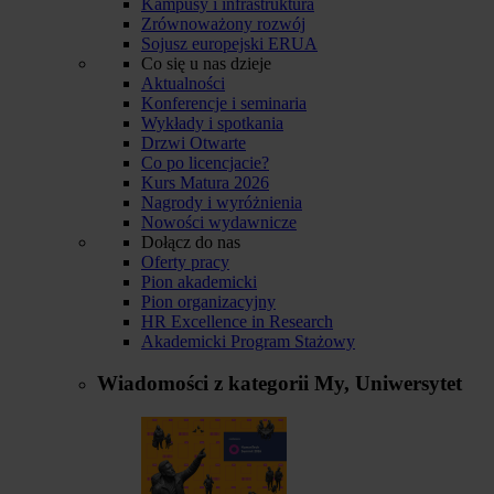
Kampusy i infrastruktura
Zrównoważony rozwój
Sojusz europejski ERUA
Co się u nas dzieje
Aktualności
Konferencje i seminaria
Wykłady i spotkania
Drzwi Otwarte
Co po licencjacie?
Kurs Matura 2026
Nagrody i wyróżnienia
Nowości wydawnicze
Dołącz do nas
Oferty pracy
Pion akademicki
Pion organizacyjny
HR Excellence in Research
Akademicki Program Stażowy
Wiadomości z kategorii
My, Uniwersytet