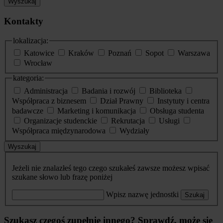
Wyszukaj
Kontakty
lokalizacja:
Katowice
Kraków
Poznań
Sopot
Warszawa
Wrocław
kategoria:
Administracja
Badania i rozwój
Biblioteka
Współpraca z biznesem
Dział Prawny
Instytuty i centra
badawcze
Marketing i komunikacja
Obsługa studenta
Organizacje studenckie
Rekrutacja
Usługi
Współpraca międzynarodowa
Wydziały
Wyszukaj
Jeżeli nie znalazłeś tego czego szukałeś zawsze możesz wpisać
szukane słowo lub frazę poniżej
Wpisz nazwę jednostki
Szukaj
Szukasz czegoś zupełnie innego? Sprawdź, może się