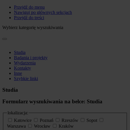
Przejdź do menu
Nawiguj po głównych sekcjach
Przejdź do treści
Wybierz kategorię wyszukiwania
Studia
Badania i projekty
Wydarzenia
Kontakty
Inne
Szybkie linki
Studia
Formularz wyszukiwania na belce: Studia
lokalizacja:
Katowice
Poznań
Rzeszów
Sopot
Warszawa
Wrocław
Kraków