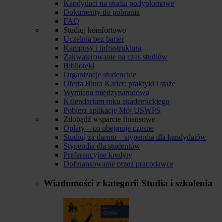
Kandydaci na studia podyplomowe
Dokumenty do pobrania
FAQ
Studiuj komfortowo
Uczelnia bez barier
Kampusy i infrastruktura
Zakwaterowanie na czas studiów
Biblioteki
Organizacje studenckie
Oferta Biura Karier: praktyki i staże
Wymiana międzynarodowa
Kalendarium roku akademickiego
Pobierz aplikację Mój USWPS
Zdobądź wsparcie finansowe
Opłaty – co obejmuje czesne
Studiuj za darmo – stypendia dla kandydatów
Stypendia dla studentów
Preferencyjne kredyty
Dofinansowanie przez pracodawcę
Wiadomości z kategorii
Studia i szkolenia