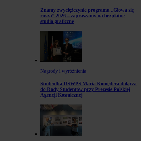
Znamy zwyciężczynie programu „Głowa się
rusza” 2026 – zapraszamy na bezpłatne
studia graficzne
Nagrody i wyróżnienia
Studentka USWPS Maria Komędera dołącza
do Rady Studentów przy Prezesie Polskiej
Agencji Kosmicznej