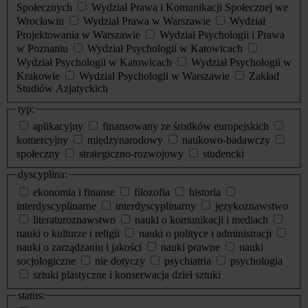
Społecznych
Wydział Prawa i Komunikacji Społecznej we
Wrocławiu
Wydział Prawa w Warszawie
Wydział
Projektowania w Warszawie
Wydział Psychologii i Prawa
w Poznaniu
Wydział Psychologii w Katowicach
Wydział Psychologii w Katowicach
Wydział Psychologii w
Krakowie
Wydział Psychologii w Warszawie
Zakład
Studiów Azjatyckich
typ:
aplikacyjny
finansowany ze środków europejskich
komercyjny
międzynarodowy
naukowo-badawczy
społeczny
strategiczno-rozwojowy
studencki
dyscyplina:
ekonomia i finanse
filozofia
historia
interdyscyplinarne
interdyscyplinarny
językoznawstwo
literaturoznawstwo
nauki o komunikacji i mediach
nauki o kulturze i religii
nauki o polityce i administracji
nauki o zarządzaniu i jakości
nauki prawne
nauki
socjologiczne
nie dotyczy
psychiatria
psychologia
sztuki plastyczne i konserwacja dzieł sztuki
status: