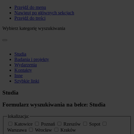
Przejdź do menu
Nawiguj po głównych sekcjach
Przejdź do treści
Wybierz kategorię wyszukiwania
Studia
Badania i projekty
Wydarzenia
Kontakty
Inne
Szybkie linki
Studia
Formularz wyszukiwania na belce: Studia
lokalizacja:
Katowice
Poznań
Rzeszów
Sopot
Warszawa
Wrocław
Kraków