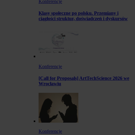
Konferencje
Klasy społeczne po polsku. Przemiany i
ciągłości struktur, doświadczeń i dyskursów
Konferencje
[Call for Proposals] ArtTechScience 2026 we
Wrocławiu
Konferencje