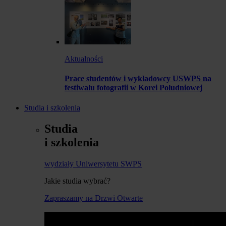
Aktualności
Prace studentów i wykładowcy USWPS na
festiwalu fotografii w Korei Południowej
Studia i szkolenia
Studia
i szkolenia
wydziały Uniwersytetu SWPS
Jakie studia wybrać?
Zapraszamy na Drzwi Otwarte