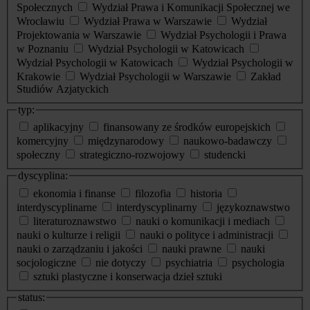
Społecznych
Wydział Prawa i Komunikacji Społecznej we
Wrocławiu
Wydział Prawa w Warszawie
Wydział
Projektowania w Warszawie
Wydział Psychologii i Prawa
w Poznaniu
Wydział Psychologii w Katowicach
Wydział Psychologii w Katowicach
Wydział Psychologii w
Krakowie
Wydział Psychologii w Warszawie
Zakład
Studiów Azjatyckich
typ:
aplikacyjny
finansowany ze środków europejskich
komercyjny
międzynarodowy
naukowo-badawczy
społeczny
strategiczno-rozwojowy
studencki
dyscyplina:
ekonomia i finanse
filozofia
historia
interdyscyplinarne
interdyscyplinarny
językoznawstwo
literaturoznawstwo
nauki o komunikacji i mediach
nauki o kulturze i religii
nauki o polityce i administracji
nauki o zarządzaniu i jakości
nauki prawne
nauki
socjologiczne
nie dotyczy
psychiatria
psychologia
sztuki plastyczne i konserwacja dzieł sztuki
status: