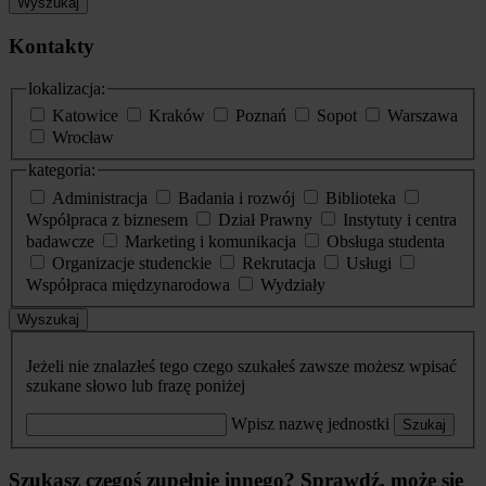
Wyszukaj
Kontakty
lokalizacja:
Katowice
Kraków
Poznań
Sopot
Warszawa
Wrocław
kategoria:
Administracja
Badania i rozwój
Biblioteka
Współpraca z biznesem
Dział Prawny
Instytuty i centra
badawcze
Marketing i komunikacja
Obsługa studenta
Organizacje studenckie
Rekrutacja
Usługi
Współpraca międzynarodowa
Wydziały
Wyszukaj
Jeżeli nie znalazłeś tego czego szukałeś zawsze możesz wpisać
szukane słowo lub frazę poniżej
Wpisz nazwę jednostki
Szukaj
Szukasz czegoś zupełnie innego? Sprawdź, może się