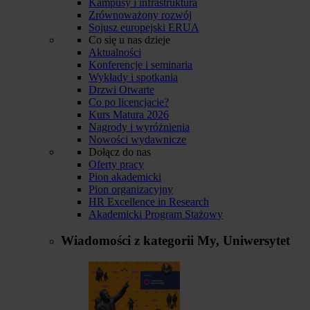
Kampusy i infrastruktura
Zrównoważony rozwój
Sojusz europejski ERUA
Co się u nas dzieje
Aktualności
Konferencje i seminaria
Wykłady i spotkania
Drzwi Otwarte
Co po licencjacie?
Kurs Matura 2026
Nagrody i wyróżnienia
Nowości wydawnicze
Dołącz do nas
Oferty pracy
Pion akademicki
Pion organizacyjny
HR Excellence in Research
Akademicki Program Stażowy
Wiadomości z kategorii
My, Uniwersytet