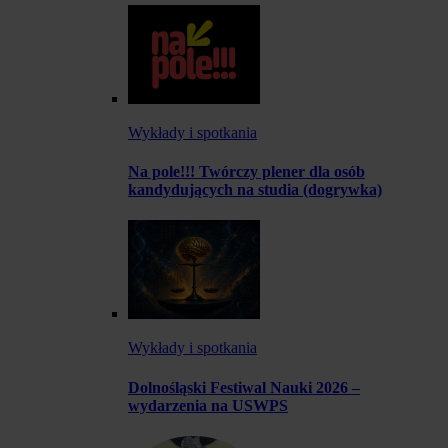
Wykłady i spotkania
Na pole!!! Twórczy plener dla osób
kandydujących na studia (dogrywka)
Wykłady i spotkania
Dolnośląski Festiwal Nauki 2026 –
wydarzenia na USWPS