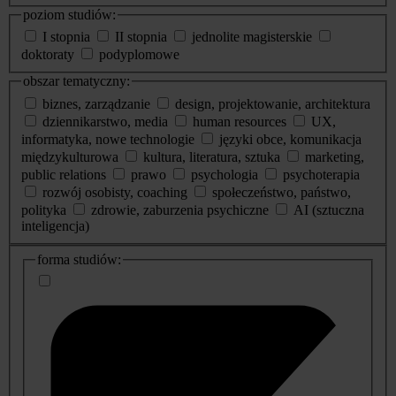
poziom studiów:
I stopnia
II stopnia
jednolite magisterskie
doktoraty
podyplomowe
obszar tematyczny:
biznes, zarządzanie
design, projektowanie, architektura
dziennikarstwo, media
human resources
UX,
informatyka, nowe technologie
języki obce, komunikacja
międzykulturowa
kultura, literatura, sztuka
marketing,
public relations
prawo
psychologia
psychoterapia
rozwój osobisty, coaching
społeczeństwo, państwo,
polityka
zdrowie, zaburzenia psychiczne
AI (sztuczna
inteligencja)
dodatkowe
forma studiów:
informacje
o
studiach