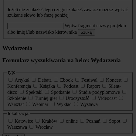
Jeżeli nie znalazłeś tego czego szukałeś zawsze możesz wpisać
szukane słowo lub frazę poniżej
Wpisz fragment nazwy projektu
albo imię i/lub nazwisko kierownika
Szukaj
Wydarzenia
Formularz wyszukiwania na belce: Wydarzenia
typ:
Artykuł
Debata
Ebook
Festiwal
Koncert
Konferencja
Książka
Podcast
Raport
Silent-
disco
Spektakl
Spotkanie
Studia-podyplomowe
Szkolenie
Turniej-gier
Uroczystość
Videocast
Warsztat
Webinar
Wykład
Wystawa
lokalizacja:
Katowice
Kraków
online
Poznań
Sopot
Warszawa
Wrocław