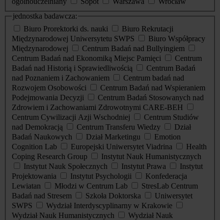
ogólnouczelniany
Sopot
Warszawa
Wrocław
jednostka badawcza:
Biuro Prorektorki ds. nauki
Biuro Rekrutacji
Międzynarodowej Uniwersytetu SWPS
Biuro Współpracy
Międzynarodowej
Centrum Badań nad Bullyingiem
Centrum Badań nad Ekonomiką Miejsc Pamięci
Centrum
Badań nad Historią i Sprawiedliwością
Centrum Badań
nad Poznaniem i Zachowaniem
Centrum badań nad
Rozwojem Osobowości
Centrum Badań nad Wspieraniem
Podejmowania Decyzji
Centrum Badań Stosowanych nad
Zdrowiem i Zachowaniami Zdrowotnymi CARE-BEH
Centrum Cywilizacji Azji Wschodniej
Centrum Studiów
nad Demokracją
Centrum Transferu Wiedzy
Dział
Badań Naukowych
Dział Marketingu
Emotion
Cognition Lab
Europejski Uniwersytet Viadrina
Health
Coping Research Group
Instytut Nauk Humanistycznych
Instytut Nauk Społecznych
Instytut Prawa
Instytut
Projektowania
Instytut Psychologii
Konfederacja
Lewiatan
Młodzi w Centrum Lab
StresLab Centrum
Badań nad Stresem
Szkoła Doktorska
Uniwersytet
SWPS
Wydział Interdyscyplinarny w Krakowie
Wydział Nauk Humanistycznych
Wydział Nauk