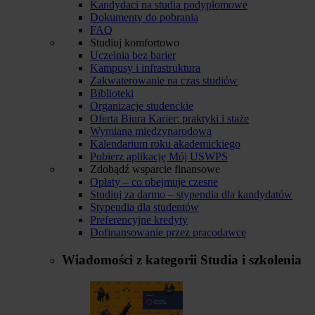
Kandydaci na studia podyplomowe
Dokumenty do pobrania
FAQ
Studiuj komfortowo
Uczelnia bez barier
Kampusy i infrastruktura
Zakwaterowanie na czas studiów
Biblioteki
Organizacje studenckie
Oferta Biura Karier: praktyki i staże
Wymiana międzynarodowa
Kalendarium roku akademickiego
Pobierz aplikację Mój USWPS
Zdobądź wsparcie finansowe
Opłaty – co obejmuje czesne
Studiuj za darmo – stypendia dla kandydatów
Stypendia dla studentów
Preferencyjne kredyty
Dofinansowanie przez pracodawcę
Wiadomości z kategorii
Studia i szkolenia