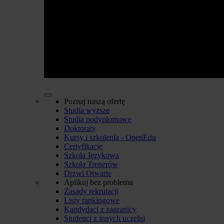
Poznaj naszą ofertę
Studia wyższe
Studia podyplomowe
Doktoraty
Kursy i szkolenia - OpenEdu
Certyfikacje
Szkoła Językowa
Szkoła Trenerów
Drzwi Otwarte
Aplikuj bez problemu
Zasady rekrutacji
Listy rankingowe
Kandydaci z zagranicy
Studenci z innych uczelni