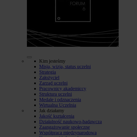
Kim jesteśmy
Misja, wizja, status uczelni
Strategia
Założyciel
Zarząd uczelni
Pracownicy akademiccy
Struktura uczelni
Medale i odznaczenia
Wirtualna Uczelnia
Jak działamy
Jakość kształcenia
Działalność naukowo-badawcza
Zaangażowanie społeczne
Współpraca międzynarodowa