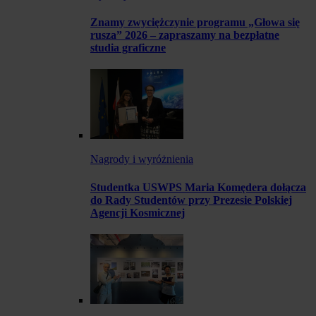
Znamy zwyciężczynie programu „Głowa się
rusza” 2026 – zapraszamy na bezpłatne
studia graficzne
Nagrody i wyróżnienia
Studentka USWPS Maria Komędera dołącza
do Rady Studentów przy Prezesie Polskiej
Agencji Kosmicznej