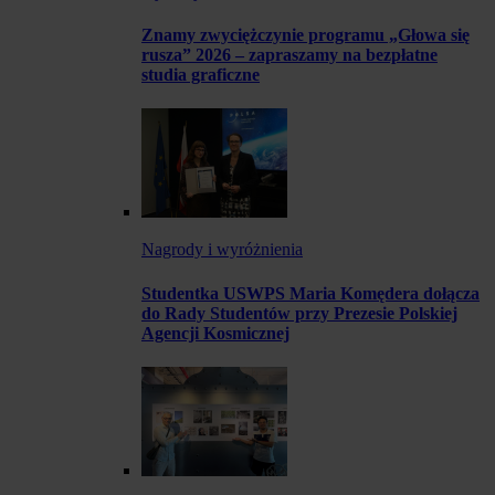
Znamy zwyciężczynie programu „Głowa się
rusza” 2026 – zapraszamy na bezpłatne
studia graficzne
Nagrody i wyróżnienia
Studentka USWPS Maria Komędera dołącza
do Rady Studentów przy Prezesie Polskiej
Agencji Kosmicznej