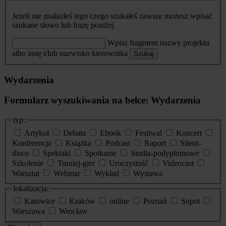
Jeżeli nie znalazłeś tego czego szukałeś zawsze możesz wpisać
szukane słowo lub frazę poniżej
Wpisz fragment nazwy projektu
albo imię i/lub nazwisko kierownika
Szukaj
Wydarzenia
Formularz wyszukiwania na belce: Wydarzenia
typ:
Artykuł
Debata
Ebook
Festiwal
Koncert
Konferencja
Książka
Podcast
Raport
Silent-
disco
Spektakl
Spotkanie
Studia-podyplomowe
Szkolenie
Turniej-gier
Uroczystość
Videocast
Warsztat
Webinar
Wykład
Wystawa
lokalizacja:
Katowice
Kraków
online
Poznań
Sopot
Warszawa
Wrocław