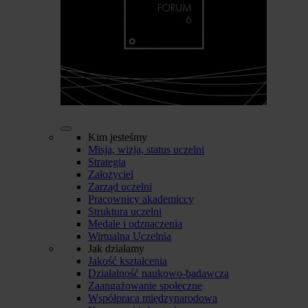
Kim jesteśmy
Misja, wizja, status uczelni
Strategia
Założyciel
Zarząd uczelni
Pracownicy akademiccy
Struktura uczelni
Medale i odznaczenia
Wirtualna Uczelnia
Jak działamy
Jakość kształcenia
Działalność naukowo-badawcza
Zaangażowanie społeczne
Współpraca międzynarodowa