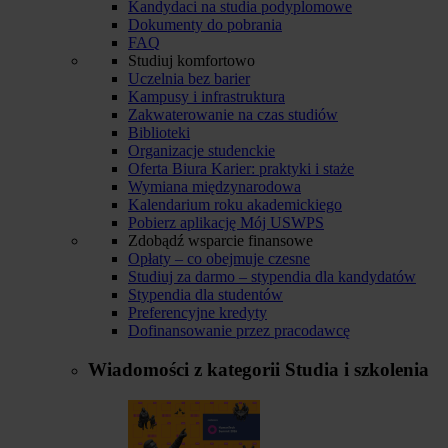
Kandydaci na studia podyplomowe
Dokumenty do pobrania
FAQ
Studiuj komfortowo
Uczelnia bez barier
Kampusy i infrastruktura
Zakwaterowanie na czas studiów
Biblioteki
Organizacje studenckie
Oferta Biura Karier: praktyki i staże
Wymiana międzynarodowa
Kalendarium roku akademickiego
Pobierz aplikację Mój USWPS
Zdobądź wsparcie finansowe
Opłaty – co obejmuje czesne
Studiuj za darmo – stypendia dla kandydatów
Stypendia dla studentów
Preferencyjne kredyty
Dofinansowanie przez pracodawcę
Wiadomości z kategorii
Studia i szkolenia