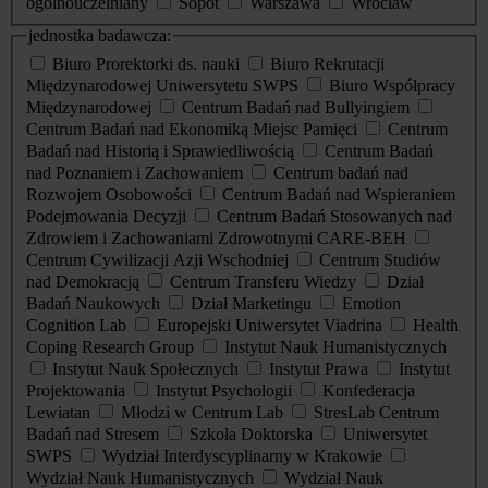
ogólnouczelniany
Sopot
Warszawa
Wrocław
jednostka badawcza:
Biuro Prorektorki ds. nauki
Biuro Rekrutacji
Międzynarodowej Uniwersytetu SWPS
Biuro Współpracy
Międzynarodowej
Centrum Badań nad Bullyingiem
Centrum Badań nad Ekonomiką Miejsc Pamięci
Centrum
Badań nad Historią i Sprawiedliwością
Centrum Badań
nad Poznaniem i Zachowaniem
Centrum badań nad
Rozwojem Osobowości
Centrum Badań nad Wspieraniem
Podejmowania Decyzji
Centrum Badań Stosowanych nad
Zdrowiem i Zachowaniami Zdrowotnymi CARE-BEH
Centrum Cywilizacji Azji Wschodniej
Centrum Studiów
nad Demokracją
Centrum Transferu Wiedzy
Dział
Badań Naukowych
Dział Marketingu
Emotion
Cognition Lab
Europejski Uniwersytet Viadrina
Health
Coping Research Group
Instytut Nauk Humanistycznych
Instytut Nauk Społecznych
Instytut Prawa
Instytut
Projektowania
Instytut Psychologii
Konfederacja
Lewiatan
Młodzi w Centrum Lab
StresLab Centrum
Badań nad Stresem
Szkoła Doktorska
Uniwersytet
SWPS
Wydział Interdyscyplinarny w Krakowie
Wydział Nauk Humanistycznych
Wydział Nauk