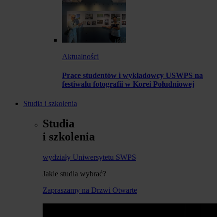
Aktualności
Prace studentów i wykładowcy USWPS na
festiwalu fotografii w Korei Południowej
Studia i szkolenia
Studia
i szkolenia
wydziały Uniwersytetu SWPS
Jakie studia wybrać?
Zapraszamy na Drzwi Otwarte