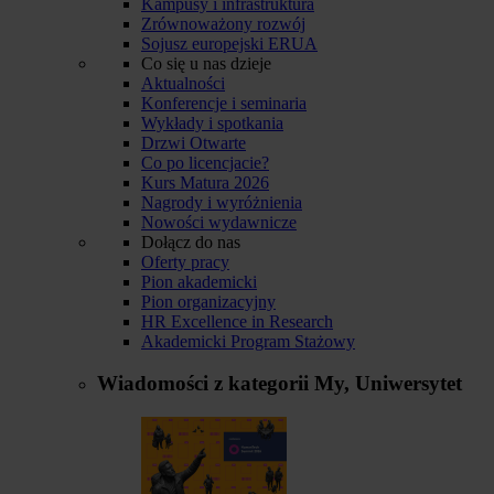
Kampusy i infrastruktura
Zrównoważony rozwój
Sojusz europejski ERUA
Co się u nas dzieje
Aktualności
Konferencje i seminaria
Wykłady i spotkania
Drzwi Otwarte
Co po licencjacie?
Kurs Matura 2026
Nagrody i wyróżnienia
Nowości wydawnicze
Dołącz do nas
Oferty pracy
Pion akademicki
Pion organizacyjny
HR Excellence in Research
Akademicki Program Stażowy
Wiadomości z kategorii
My, Uniwersytet