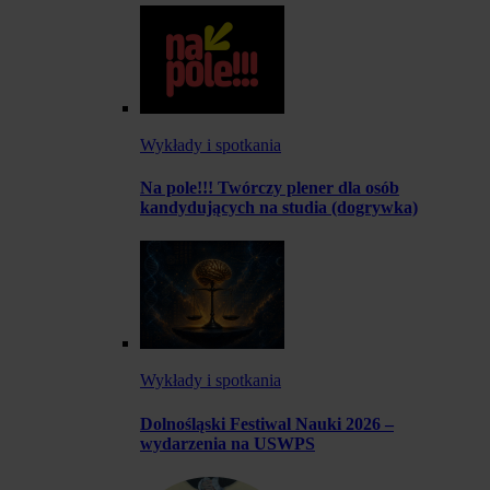
Wykłady i spotkania
Na pole!!! Twórczy plener dla osób
kandydujących na studia (dogrywka)
Wykłady i spotkania
Dolnośląski Festiwal Nauki 2026 –
wydarzenia na USWPS