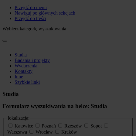
Przejdź do menu
Nawiguj po głównych sekcjach
Przejdź do treści
Wybierz kategorię wyszukiwania
Studia
Badania i projekty
Wydarzenia
Kontakty
Inne
Szybkie linki
Studia
Formularz wyszukiwania na belce: Studia
lokalizacja:
Katowice
Poznań
Rzeszów
Sopot
Warszawa
Wrocław
Kraków