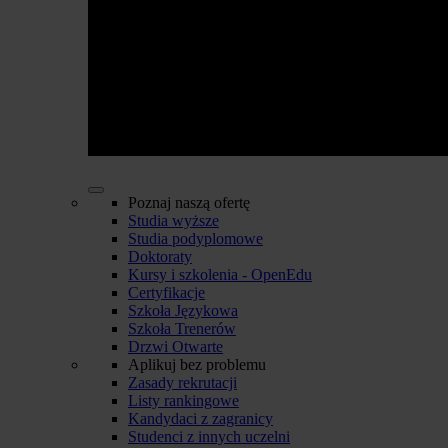
Poznaj naszą ofertę
Studia wyższe
Studia podyplomowe
Doktoraty
Kursy i szkolenia - OpenEdu
Certyfikacje
Szkoła Językowa
Szkoła Trenerów
Drzwi Otwarte
Aplikuj bez problemu
Zasady rekrutacji
Listy rankingowe
Kandydaci z zagranicy
Studenci z innych uczelni