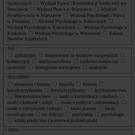
Społecznych
Wydział Prawa i Komunikacji Społecznej we
Wrocławiu
Wydział Prawa w Warszawie
Wydział
Projektowania w Warszawie
Wydział Psychologii i Prawa
w Poznaniu
Wydział Psychologii w Katowicach
Wydział Psychologii w Katowicach
Wydział Psychologii w
Krakowie
Wydział Psychologii w Warszawie
Zakład
Studiów Azjatyckich
typ:
aplikacyjny
finansowany ze środków europejskich
komercyjny
międzynarodowy
naukowo-badawczy
społeczny
strategiczno-rozwojowy
studencki
dyscyplina:
ekonomia i finanse
filozofia
historia
interdyscyplinarne
interdyscyplinarny
językoznawstwo
literaturoznawstwo
nauki o komunikacji i mediach
nauki o kulturze i religii
nauki o polityce i administracji
nauki o zarządzaniu i jakości
nauki prawne
nauki
socjologiczne
nie dotyczy
psychiatria
psychologia
sztuki plastyczne i konserwacja dzieł sztuki
status: