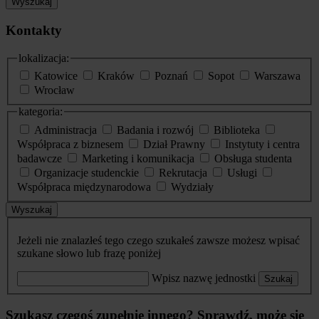
Wyszukaj
Kontakty
lokalizacja:
Katowice
Kraków
Poznań
Sopot
Warszawa
Wrocław
kategoria:
Administracja
Badania i rozwój
Biblioteka
Współpraca z biznesem
Dział Prawny
Instytuty i centra
badawcze
Marketing i komunikacja
Obsługa studenta
Organizacje studenckie
Rekrutacja
Usługi
Współpraca międzynarodowa
Wydziały
Wyszukaj
Jeżeli nie znalazłeś tego czego szukałeś zawsze możesz wpisać
szukane słowo lub frazę poniżej
Wpisz nazwę jednostki
Szukaj
Szukasz czegoś zupełnie innego? Sprawdź, może się