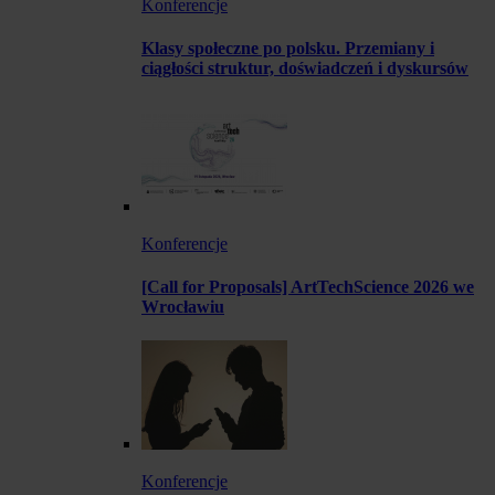
Konferencje
Klasy społeczne po polsku. Przemiany i
ciągłości struktur, doświadczeń i dyskursów
Konferencje
[Call for Proposals] ArtTechScience 2026 we
Wrocławiu
Konferencje