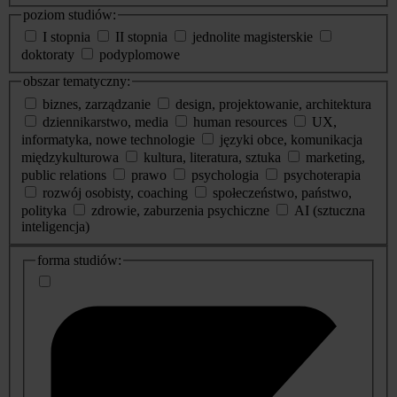
poziom studiów:
I stopnia
II stopnia
jednolite magisterskie
doktoraty
podyplomowe
obszar tematyczny:
biznes, zarządzanie
design, projektowanie, architektura
dziennikarstwo, media
human resources
UX,
informatyka, nowe technologie
języki obce, komunikacja
międzykulturowa
kultura, literatura, sztuka
marketing,
public relations
prawo
psychologia
psychoterapia
rozwój osobisty, coaching
społeczeństwo, państwo,
polityka
zdrowie, zaburzenia psychiczne
AI (sztuczna
inteligencja)
dodatkowe
forma studiów:
informacje
o
studiach