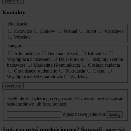
Wyszukaj
Kontakty
lokalizacja:
Katowice
Kraków
Poznań
Sopot
Warszawa
Wrocław
kategoria:
Administracja
Badania i rozwój
Biblioteka
Współpraca z biznesem
Dział Prawny
Instytuty i centra
badawcze
Marketing i komunikacja
Obsługa studenta
Organizacje studenckie
Rekrutacja
Usługi
Współpraca międzynarodowa
Wydziały
Wyszukaj
Jeżeli nie znalazłeś tego czego szukałeś zawsze możesz wpisać
szukane słowo lub frazę poniżej
Wpisz nazwę jednostki
Szukaj
Szukasz czegoś zupełnie innego? Sprawdź, może się