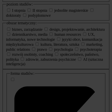
poziom studiów:
I stopnia
II stopnia
jednolite magisterskie
doktoraty
podyplomowe
obszar tematyczny:
biznes, zarządzanie
design, projektowanie, architektura
dziennikarstwo, media
human resources
UX,
informatyka, nowe technologie
języki obce, komunikacja
międzykulturowa
kultura, literatura, sztuka
marketing,
public relations
prawo
psychologia
psychoterapia
rozwój osobisty, coaching
społeczeństwo, państwo,
polityka
zdrowie, zaburzenia psychiczne
AI (sztuczna
inteligencja)
dodatkowe
forma studiów:
informacje
o
studiach