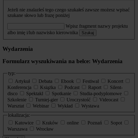
Jeżeli nie znalazłeś tego czego szukałeś zawsze możesz wpisać
szukane słowo lub frazę poniżej
Wpisz fragment nazwy projektu
albo imię i/lub nazwisko kierownika
Szukaj
Wydarzenia
Formularz wyszukiwania na belce: Wydarzenia
typ:
Artykuł
Debata
Ebook
Festiwal
Koncert
Konferencja
Książka
Podcast
Raport
Silent-
disco
Spektakl
Spotkanie
Studia-podyplomowe
Szkolenie
Turniej-gier
Uroczystość
Videocast
Warsztat
Webinar
Wykład
Wystawa
lokalizacja:
Katowice
Kraków
online
Poznań
Sopot
Warszawa
Wrocław