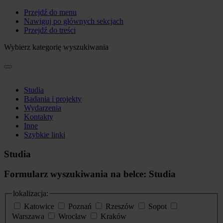
Przejdź do menu
Nawiguj po głównych sekcjach
Przejdź do treści
Wybierz kategorię wyszukiwania
Studia
Badania i projekty
Wydarzenia
Kontakty
Inne
Szybkie linki
Studia
Formularz wyszukiwania na belce: Studia
lokalizacja:
Katowice
Poznań
Rzeszów
Sopot
Warszawa
Wrocław
Kraków