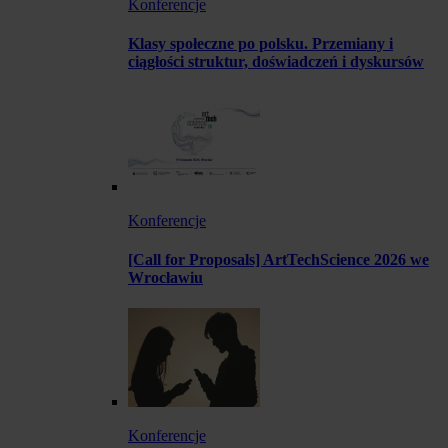
Konferencje
Klasy społeczne po polsku. Przemiany i
ciągłości struktur, doświadczeń i dyskursów
Konferencje
[Call for Proposals] ArtTechScience 2026 we
Wrocławiu
Konferencje