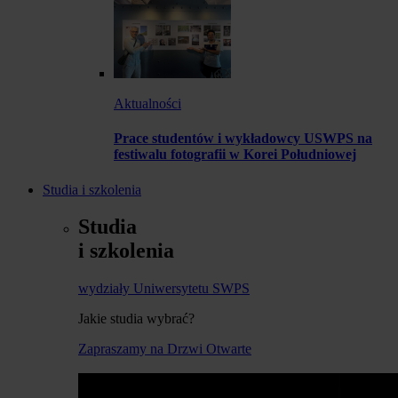
Aktualności
Prace studentów i wykładowcy USWPS na
festiwalu fotografii w Korei Południowej
Studia i szkolenia
Studia
i szkolenia
wydziały Uniwersytetu SWPS
Jakie studia wybrać?
Zapraszamy na Drzwi Otwarte