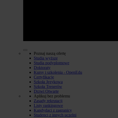
Poznaj naszą ofertę
Studia wyższe
Studia podyplomowe
Doktoraty
Kursy i szkolenia - OpenEdu
Certyfikacje
Szkoła Językowa
Szkoła Trenerów
Drzwi Otwarte
Aplikuj bez problemu
Zasady rekrutacji
Listy rankingowe
Kandydaci z zagranicy
Studenci z innych uczelni