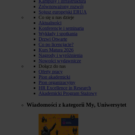
Kampusy i infrastruktura
Zrównoważony rozwój
Sojusz europejski ERUA
Co się u nas dzieje
Aktualności
Konferencje i seminaria
Wykłady i spotkania
Drzwi Otwarte
Co po licencjacie?
Kurs Matura 2026
Nagrody i wyróżnienia
Nowości wydawnicze
Dołącz do nas
Oferty pracy
Pion akademicki
Pion organizacyjny
HR Excellence in Research
Akademicki Program Stażowy
Wiadomości z kategorii
My, Uniwersytet