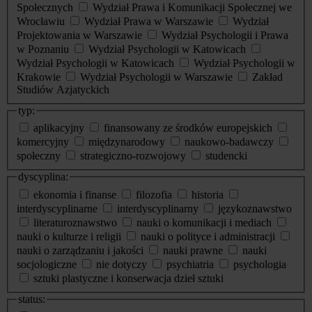
Społecznych
Wydział Prawa i Komunikacji Społecznej we
Wrocławiu
Wydział Prawa w Warszawie
Wydział
Projektowania w Warszawie
Wydział Psychologii i Prawa
w Poznaniu
Wydział Psychologii w Katowicach
Wydział Psychologii w Katowicach
Wydział Psychologii w
Krakowie
Wydział Psychologii w Warszawie
Zakład
Studiów Azjatyckich
typ:
aplikacyjny
finansowany ze środków europejskich
komercyjny
międzynarodowy
naukowo-badawczy
społeczny
strategiczno-rozwojowy
studencki
dyscyplina:
ekonomia i finanse
filozofia
historia
interdyscyplinarne
interdyscyplinarny
językoznawstwo
literaturoznawstwo
nauki o komunikacji i mediach
nauki o kulturze i religii
nauki o polityce i administracji
nauki o zarządzaniu i jakości
nauki prawne
nauki
socjologiczne
nie dotyczy
psychiatria
psychologia
sztuki plastyczne i konserwacja dzieł sztuki
status: