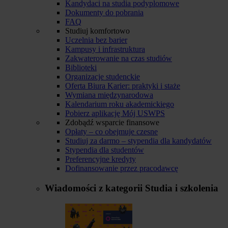
Kandydaci na studia podyplomowe
Dokumenty do pobrania
FAQ
Studiuj komfortowo
Uczelnia bez barier
Kampusy i infrastruktura
Zakwaterowanie na czas studiów
Biblioteki
Organizacje studenckie
Oferta Biura Karier: praktyki i staże
Wymiana międzynarodowa
Kalendarium roku akademickiego
Pobierz aplikację Mój USWPS
Zdobądź wsparcie finansowe
Opłaty – co obejmuje czesne
Studiuj za darmo – stypendia dla kandydatów
Stypendia dla studentów
Preferencyjne kredyty
Dofinansowanie przez pracodawcę
Wiadomości z kategorii
Studia i szkolenia