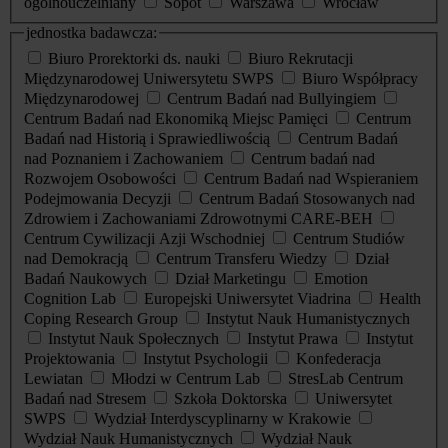
ogólnouczelniany
Sopot
Warszawa
Wrocław
jednostka badawcza:
Biuro Prorektorki ds. nauki
Biuro Rekrutacji
Międzynarodowej Uniwersytetu SWPS
Biuro Współpracy
Międzynarodowej
Centrum Badań nad Bullyingiem
Centrum Badań nad Ekonomiką Miejsc Pamięci
Centrum
Badań nad Historią i Sprawiedliwością
Centrum Badań
nad Poznaniem i Zachowaniem
Centrum badań nad
Rozwojem Osobowości
Centrum Badań nad Wspieraniem
Podejmowania Decyzji
Centrum Badań Stosowanych nad
Zdrowiem i Zachowaniami Zdrowotnymi CARE-BEH
Centrum Cywilizacji Azji Wschodniej
Centrum Studiów
nad Demokracją
Centrum Transferu Wiedzy
Dział
Badań Naukowych
Dział Marketingu
Emotion
Cognition Lab
Europejski Uniwersytet Viadrina
Health
Coping Research Group
Instytut Nauk Humanistycznych
Instytut Nauk Społecznych
Instytut Prawa
Instytut
Projektowania
Instytut Psychologii
Konfederacja
Lewiatan
Młodzi w Centrum Lab
StresLab Centrum
Badań nad Stresem
Szkoła Doktorska
Uniwersytet
SWPS
Wydział Interdyscyplinarny w Krakowie
Wydział Nauk Humanistycznych
Wydział Nauk