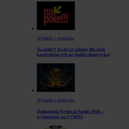
Wykłady i spotkania
Na pole!!! Twórczy plener dla osób
kandydujących na studia (dogrywka)
Wykłady i spotkania
Dolnośląski Festiwal Nauki 2026 –
wydarzenia na USWPS