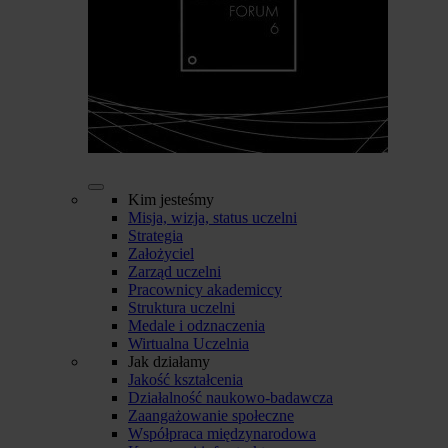
Kim jesteśmy
Misja, wizja, status uczelni
Strategia
Założyciel
Zarząd uczelni
Pracownicy akademiccy
Struktura uczelni
Medale i odznaczenia
Wirtualna Uczelnia
Jak działamy
Jakość kształcenia
Działalność naukowo-badawcza
Zaangażowanie społeczne
Współpraca międzynarodowa