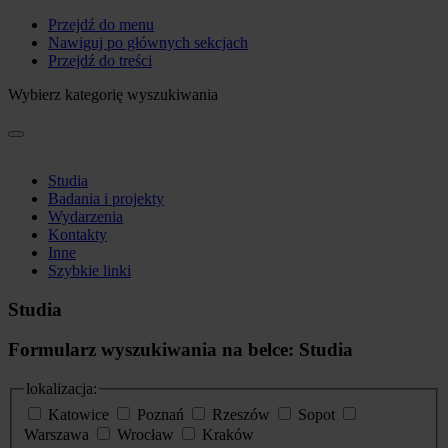
Przejdź do menu
Nawiguj po głównych sekcjach
Przejdź do treści
Wybierz kategorię wyszukiwania
Studia
Badania i projekty
Wydarzenia
Kontakty
Inne
Szybkie linki
Studia
Formularz wyszukiwania na belce: Studia
lokalizacja:
Katowice
Poznań
Rzeszów
Sopot
Warszawa
Wrocław
Kraków