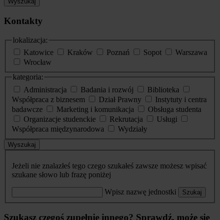
Wyszukaj
Kontakty
lokalizacja:
Katowice
Kraków
Poznań
Sopot
Warszawa
Wrocław
kategoria:
Administracja
Badania i rozwój
Biblioteka
Współpraca z biznesem
Dział Prawny
Instytuty i centra
badawcze
Marketing i komunikacja
Obsługa studenta
Organizacje studenckie
Rekrutacja
Usługi
Współpraca międzynarodowa
Wydziały
Wyszukaj
Jeżeli nie znalazłeś tego czego szukałeś zawsze możesz wpisać
szukane słowo lub frazę poniżej
Wpisz nazwę jednostki
Szukaj
Szukasz czegoś zupełnie innego? Sprawdź, może się