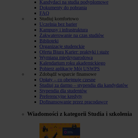
Kandydaci na studia podyplomowe
Dokumenty do pobrania
FAQ
Studiuj komfortowo
Uczelnia bez barier
Kampusy i infrastruktura
Zakwaterowanie na czas studiów
Biblioteki
Organizacje studenckie
Oferta Biura Karier: praktyki i staże
Wymiana międzynarodowa
Kalendarium roku akademickiego
Pobierz aplikację Mój USWPS
Zdobądź wsparcie finansowe
Opłaty – co obejmuje czesne
Studiuj za darmo – stypendia dla kandydatów
Stypendia dla studentów
Preferencyjne kredyty
Dofinansowanie przez pracodawcę
Wiadomości z kategorii
Studia i szkolenia