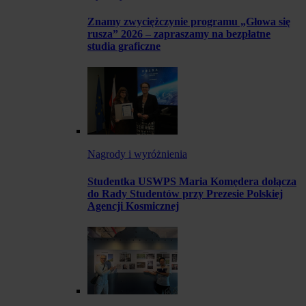
Znamy zwyciężczynie programu „Głowa się
rusza” 2026 – zapraszamy na bezpłatne
studia graficzne
Nagrody i wyróżnienia
Studentka USWPS Maria Komędera dołącza
do Rady Studentów przy Prezesie Polskiej
Agencji Kosmicznej