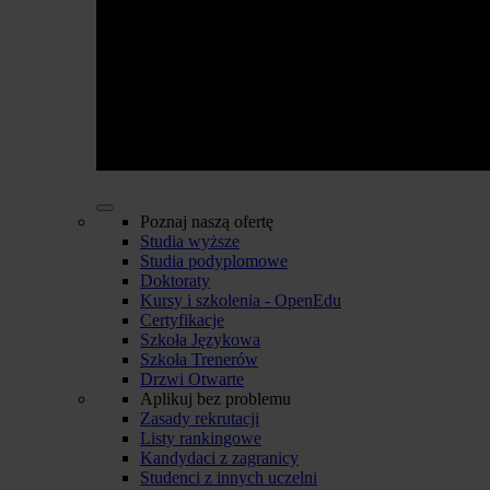
Poznaj naszą ofertę
Studia wyższe
Studia podyplomowe
Doktoraty
Kursy i szkolenia - OpenEdu
Certyfikacje
Szkoła Językowa
Szkoła Trenerów
Drzwi Otwarte
Aplikuj bez problemu
Zasady rekrutacji
Listy rankingowe
Kandydaci z zagranicy
Studenci z innych uczelni