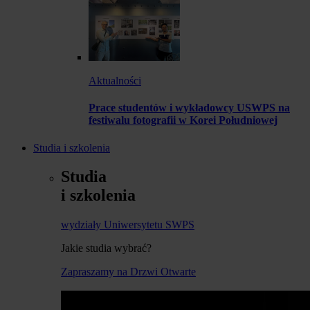
Aktualności
Prace studentów i wykładowcy USWPS na
festiwalu fotografii w Korei Południowej
Studia i szkolenia
Studia
i szkolenia
wydziały Uniwersytetu SWPS
Jakie studia wybrać?
Zapraszamy na Drzwi Otwarte