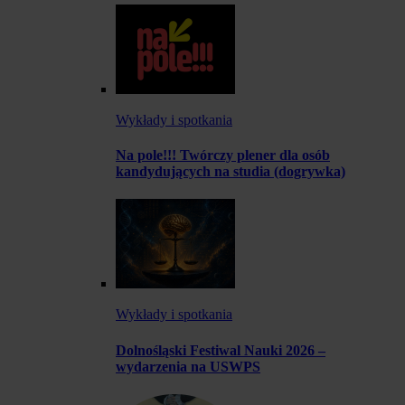
Wykłady i spotkania
Na pole!!! Twórczy plener dla osób
kandydujących na studia (dogrywka)
Wykłady i spotkania
Dolnośląski Festiwal Nauki 2026 –
wydarzenia na USWPS