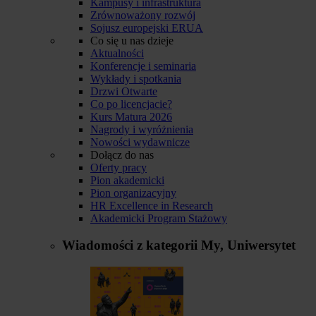
Kampusy i infrastruktura
Zrównoważony rozwój
Sojusz europejski ERUA
Co się u nas dzieje
Aktualności
Konferencje i seminaria
Wykłady i spotkania
Drzwi Otwarte
Co po licencjacie?
Kurs Matura 2026
Nagrody i wyróżnienia
Nowości wydawnicze
Dołącz do nas
Oferty pracy
Pion akademicki
Pion organizacyjny
HR Excellence in Research
Akademicki Program Stażowy
Wiadomości z kategorii
My, Uniwersytet