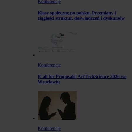
Konferencje
Klasy społeczne po polsku. Przemiany i
ciągłości struktur, doświadczeń i dyskursów
Konferencje
[Call for Proposals] ArtTechScience 2026 we
Wrocławiu
Konferencje