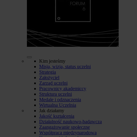
Kim jesteśmy
Misja, wizja, status uczelni
Strategia
Założyciel
Zarząd uczelni
Pracownicy akademiccy
Struktura uczelni
Medale i odznaczenia
Wirtualna Uczelnia
Jak działamy
Jakość kształcenia
Działalność naukowo-badawcza
Zaangażowanie społeczne
Współpraca międzynarodowa