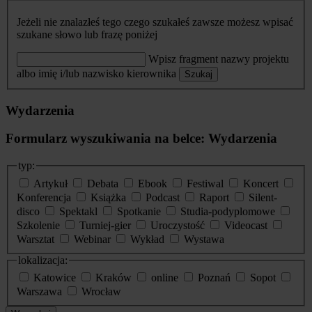
Jeżeli nie znalazłeś tego czego szukałeś zawsze możesz wpisać
szukane słowo lub frazę poniżej
Wpisz fragment nazwy projektu
albo imię i/lub nazwisko kierownika
Szukaj
Wydarzenia
Formularz wyszukiwania na belce: Wydarzenia
typ:
Artykuł
Debata
Ebook
Festiwal
Koncert
Konferencja
Książka
Podcast
Raport
Silent-
disco
Spektakl
Spotkanie
Studia-podyplomowe
Szkolenie
Turniej-gier
Uroczystość
Videocast
Warsztat
Webinar
Wykład
Wystawa
lokalizacja:
Katowice
Kraków
online
Poznań
Sopot
Warszawa
Wrocław