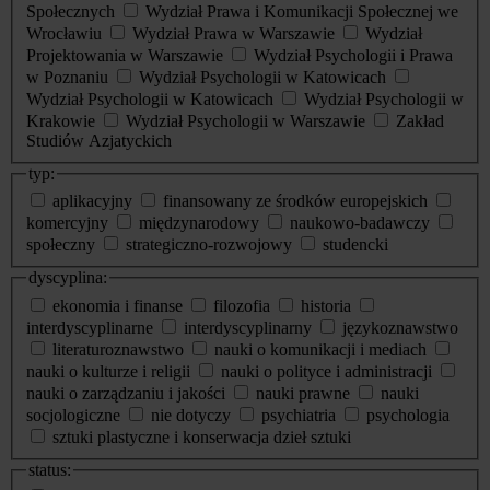
Społecznych
Wydział Prawa i Komunikacji Społecznej we
Wrocławiu
Wydział Prawa w Warszawie
Wydział
Projektowania w Warszawie
Wydział Psychologii i Prawa
w Poznaniu
Wydział Psychologii w Katowicach
Wydział Psychologii w Katowicach
Wydział Psychologii w
Krakowie
Wydział Psychologii w Warszawie
Zakład
Studiów Azjatyckich
typ:
aplikacyjny
finansowany ze środków europejskich
komercyjny
międzynarodowy
naukowo-badawczy
społeczny
strategiczno-rozwojowy
studencki
dyscyplina:
ekonomia i finanse
filozofia
historia
interdyscyplinarne
interdyscyplinarny
językoznawstwo
literaturoznawstwo
nauki o komunikacji i mediach
nauki o kulturze i religii
nauki o polityce i administracji
nauki o zarządzaniu i jakości
nauki prawne
nauki
socjologiczne
nie dotyczy
psychiatria
psychologia
sztuki plastyczne i konserwacja dzieł sztuki
status: