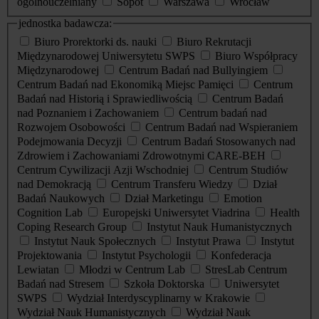
ogólnouczelniany
Sopot
Warszawa
Wrocław
jednostka badawcza:
Biuro Prorektorki ds. nauki
Biuro Rekrutacji
Międzynarodowej Uniwersytetu SWPS
Biuro Współpracy
Międzynarodowej
Centrum Badań nad Bullyingiem
Centrum Badań nad Ekonomiką Miejsc Pamięci
Centrum
Badań nad Historią i Sprawiedliwością
Centrum Badań
nad Poznaniem i Zachowaniem
Centrum badań nad
Rozwojem Osobowości
Centrum Badań nad Wspieraniem
Podejmowania Decyzji
Centrum Badań Stosowanych nad
Zdrowiem i Zachowaniami Zdrowotnymi CARE-BEH
Centrum Cywilizacji Azji Wschodniej
Centrum Studiów
nad Demokracją
Centrum Transferu Wiedzy
Dział
Badań Naukowych
Dział Marketingu
Emotion
Cognition Lab
Europejski Uniwersytet Viadrina
Health
Coping Research Group
Instytut Nauk Humanistycznych
Instytut Nauk Społecznych
Instytut Prawa
Instytut
Projektowania
Instytut Psychologii
Konfederacja
Lewiatan
Młodzi w Centrum Lab
StresLab Centrum
Badań nad Stresem
Szkoła Doktorska
Uniwersytet
SWPS
Wydział Interdyscyplinarny w Krakowie
Wydział Nauk Humanistycznych
Wydział Nauk