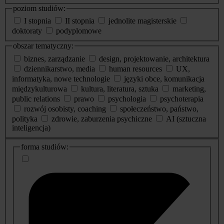
poziom studiów:
I stopnia
II stopnia
jednolite magisterskie
doktoraty
podyplomowe
obszar tematyczny:
biznes, zarządzanie
design, projektowanie, architektura
dziennikarstwo, media
human resources
UX,
informatyka, nowe technologie
języki obce, komunikacja
międzykulturowa
kultura, literatura, sztuka
marketing,
public relations
prawo
psychologia
psychoterapia
rozwój osobisty, coaching
społeczeństwo, państwo,
polityka
zdrowie, zaburzenia psychiczne
AI (sztuczna
inteligencja)
dodatkowe
forma studiów:
informacje
o
studiach