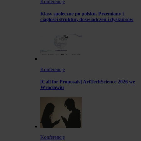
Konferencje
Klasy społeczne po polsku. Przemiany i
ciągłości struktur, doświadczeń i dyskursów
Konferencje
[Call for Proposals] ArtTechScience 2026 we
Wrocławiu
Konferencje