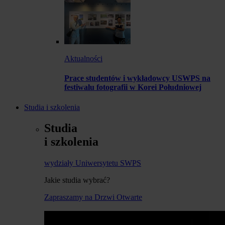
Aktualności
Prace studentów i wykładowcy USWPS na
festiwalu fotografii w Korei Południowej
Studia i szkolenia
Studia
i szkolenia
wydziały Uniwersytetu SWPS
Jakie studia wybrać?
Zapraszamy na Drzwi Otwarte