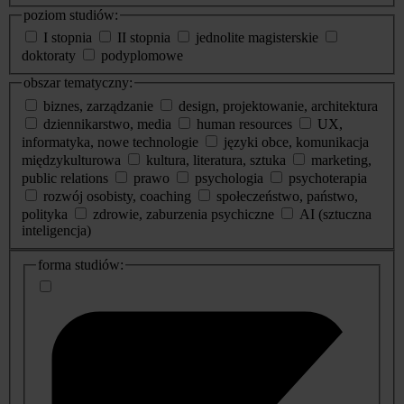
poziom studiów:
I stopnia
II stopnia
jednolite magisterskie
doktoraty
podyplomowe
obszar tematyczny:
biznes, zarządzanie
design, projektowanie, architektura
dziennikarstwo, media
human resources
UX,
informatyka, nowe technologie
języki obce, komunikacja
międzykulturowa
kultura, literatura, sztuka
marketing,
public relations
prawo
psychologia
psychoterapia
rozwój osobisty, coaching
społeczeństwo, państwo,
polityka
zdrowie, zaburzenia psychiczne
AI (sztuczna
inteligencja)
dodatkowe
forma studiów:
informacje
o
studiach