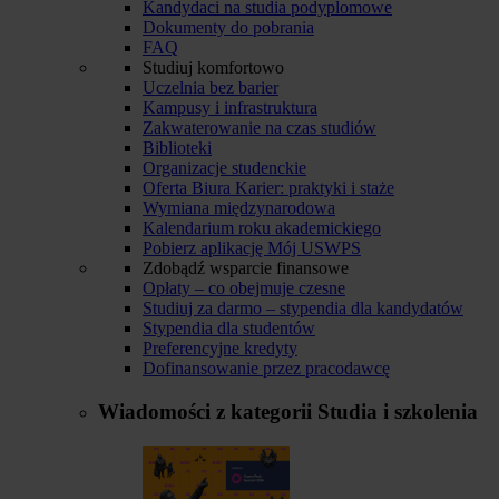
Kandydaci na studia podyplomowe
Dokumenty do pobrania
FAQ
Studiuj komfortowo
Uczelnia bez barier
Kampusy i infrastruktura
Zakwaterowanie na czas studiów
Biblioteki
Organizacje studenckie
Oferta Biura Karier: praktyki i staże
Wymiana międzynarodowa
Kalendarium roku akademickiego
Pobierz aplikację Mój USWPS
Zdobądź wsparcie finansowe
Opłaty – co obejmuje czesne
Studiuj za darmo – stypendia dla kandydatów
Stypendia dla studentów
Preferencyjne kredyty
Dofinansowanie przez pracodawcę
Wiadomości z kategorii
Studia i szkolenia