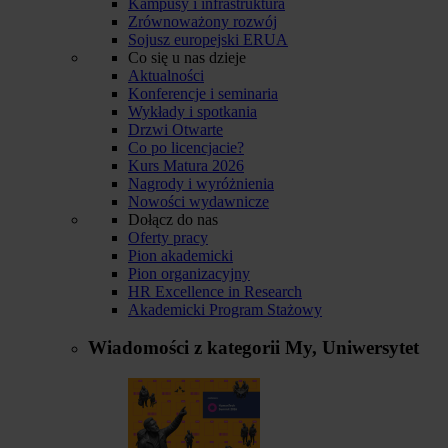
Kampusy i infrastruktura
Zrównoważony rozwój
Sojusz europejski ERUA
Co się u nas dzieje
Aktualności
Konferencje i seminaria
Wykłady i spotkania
Drzwi Otwarte
Co po licencjacie?
Kurs Matura 2026
Nagrody i wyróżnienia
Nowości wydawnicze
Dołącz do nas
Oferty pracy
Pion akademicki
Pion organizacyjny
HR Excellence in Research
Akademicki Program Stażowy
Wiadomości z kategorii
My, Uniwersytet