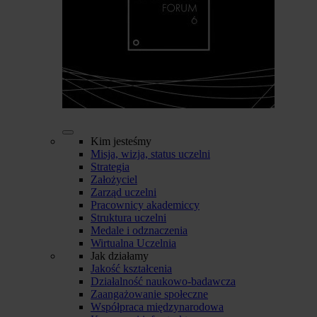
Kim jesteśmy
Misja, wizja, status uczelni
Strategia
Założyciel
Zarząd uczelni
Pracownicy akademiccy
Struktura uczelni
Medale i odznaczenia
Wirtualna Uczelnia
Jak działamy
Jakość kształcenia
Działalność naukowo-badawcza
Zaangażowanie społeczne
Współpraca międzynarodowa