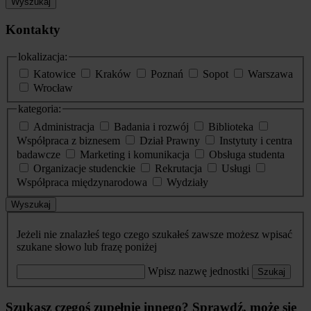
Wyszukaj
Kontakty
lokalizacja:
Katowice
Kraków
Poznań
Sopot
Warszawa
Wrocław
kategoria:
Administracja
Badania i rozwój
Biblioteka
Współpraca z biznesem
Dział Prawny
Instytuty i centra
badawcze
Marketing i komunikacja
Obsługa studenta
Organizacje studenckie
Rekrutacja
Usługi
Współpraca międzynarodowa
Wydziały
Wyszukaj
Jeżeli nie znalazłeś tego czego szukałeś zawsze możesz wpisać
szukane słowo lub frazę poniżej
Wpisz nazwę jednostki
Szukaj
Szukasz czegoś zupełnie innego? Sprawdź, może się