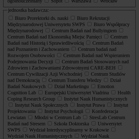
ogólnouczelniany
Sopot
Warszawa
Wrocław
jednostka badawcza:
Biuro Prorektorki ds. nauki
Biuro Rekrutacji
Międzynarodowej Uniwersytetu SWPS
Biuro Współpracy
Międzynarodowej
Centrum Badań nad Bullyingiem
Centrum Badań nad Ekonomiką Miejsc Pamięci
Centrum
Badań nad Historią i Sprawiedliwością
Centrum Badań
nad Poznaniem i Zachowaniem
Centrum badań nad
Rozwojem Osobowości
Centrum Badań nad Wspieraniem
Podejmowania Decyzji
Centrum Badań Stosowanych nad
Zdrowiem i Zachowaniami Zdrowotnymi CARE-BEH
Centrum Cywilizacji Azji Wschodniej
Centrum Studiów
nad Demokracją
Centrum Transferu Wiedzy
Dział
Badań Naukowych
Dział Marketingu
Emotion
Cognition Lab
Europejski Uniwersytet Viadrina
Health
Coping Research Group
Instytut Nauk Humanistycznych
Instytut Nauk Społecznych
Instytut Prawa
Instytut
Projektowania
Instytut Psychologii
Konfederacja
Lewiatan
Młodzi w Centrum Lab
StresLab Centrum
Badań nad Stresem
Szkoła Doktorska
Uniwersytet
SWPS
Wydział Interdyscyplinarny w Krakowie
Wydział Nauk Humanistycznych
Wydział Nauk