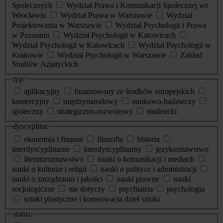
Społecznych
Wydział Prawa i Komunikacji Społecznej we
Wrocławiu
Wydział Prawa w Warszawie
Wydział
Projektowania w Warszawie
Wydział Psychologii i Prawa
w Poznaniu
Wydział Psychologii w Katowicach
Wydział Psychologii w Katowicach
Wydział Psychologii w
Krakowie
Wydział Psychologii w Warszawie
Zakład
Studiów Azjatyckich
typ:
aplikacyjny
finansowany ze środków europejskich
komercyjny
międzynarodowy
naukowo-badawczy
społeczny
strategiczno-rozwojowy
studencki
dyscyplina:
ekonomia i finanse
filozofia
historia
interdyscyplinarne
interdyscyplinarny
językoznawstwo
literaturoznawstwo
nauki o komunikacji i mediach
nauki o kulturze i religii
nauki o polityce i administracji
nauki o zarządzaniu i jakości
nauki prawne
nauki
socjologiczne
nie dotyczy
psychiatria
psychologia
sztuki plastyczne i konserwacja dzieł sztuki
status: