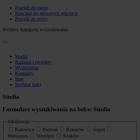
Przejdź do menu
Nawiguj po głównych sekcjach
Przejdź do treści
Wybierz kategorię wyszukiwania
Studia
Badania i projekty
Wydarzenia
Kontakty
Inne
Szybkie linki
Studia
Formularz wyszukiwania na belce: Studia
lokalizacja:
Katowice
Poznań
Rzeszów
Sopot
Warszawa
Wrocław
Kraków