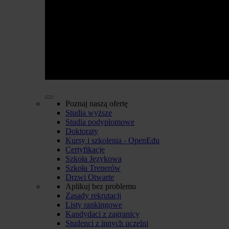
Poznaj naszą ofertę
Studia wyższe
Studia podyplomowe
Doktoraty
Kursy i szkolenia - OpenEdu
Certyfikacje
Szkoła Językowa
Szkoła Trenerów
Drzwi Otwarte
Aplikuj bez problemu
Zasady rekrutacji
Listy rankingowe
Kandydaci z zagranicy
Studenci z innych uczelni