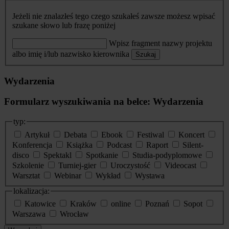
Jeżeli nie znalazłeś tego czego szukałeś zawsze możesz wpisać
szukane słowo lub frazę poniżej
Wpisz fragment nazwy projektu
albo imię i/lub nazwisko kierownika
Szukaj
Wydarzenia
Formularz wyszukiwania na belce: Wydarzenia
typ:
Artykuł
Debata
Ebook
Festiwal
Koncert
Konferencja
Książka
Podcast
Raport
Silent-
disco
Spektakl
Spotkanie
Studia-podyplomowe
Szkolenie
Turniej-gier
Uroczystość
Videocast
Warsztat
Webinar
Wykład
Wystawa
lokalizacja:
Katowice
Kraków
online
Poznań
Sopot
Warszawa
Wrocław