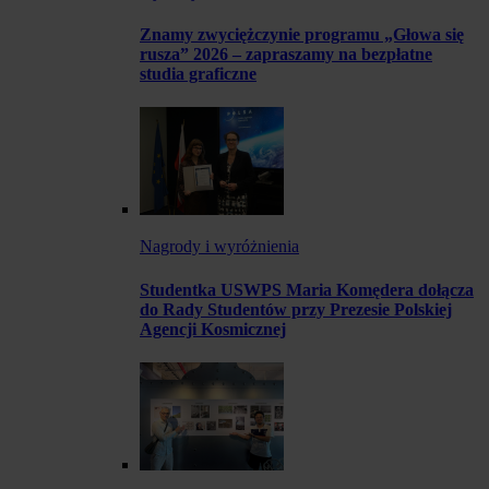
Znamy zwyciężczynie programu „Głowa się
rusza” 2026 – zapraszamy na bezpłatne
studia graficzne
Nagrody i wyróżnienia
Studentka USWPS Maria Komędera dołącza
do Rady Studentów przy Prezesie Polskiej
Agencji Kosmicznej