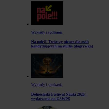
Wykłady i spotkania
Na pole!!! Twórczy plener dla osób
kandydujących na studia (dogrywka)
Wykłady i spotkania
Dolnośląski Festiwal Nauki 2026 –
wydarzenia na USWPS