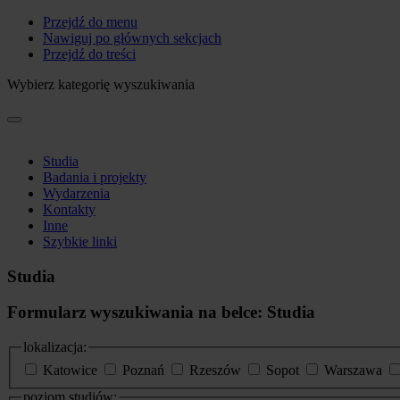
Przejdź do menu
Nawiguj po głównych sekcjach
Przejdź do treści
Wybierz kategorię wyszukiwania
Studia
Badania i projekty
Wydarzenia
Kontakty
Inne
Szybkie linki
Studia
Formularz wyszukiwania na belce: Studia
lokalizacja:
Katowice
Poznań
Rzeszów
Sopot
Warszawa
poziom studiów: