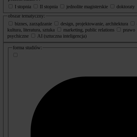
I stopnia
II stopnia
jednolite magisterskie
doktoraty
obszar tematyczny:
biznes, zarządzanie
design, projektowanie, architektura
kultura, literatura, sztuka
marketing, public relations
prawo
psychiczne
AI (sztuczna inteligencja)
dodatkowe
forma studiów:
informacje
o
studiach