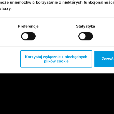
może uniemożliwić korzystanie z niektórych funkcjonalnośc
ularzy.
Preferencje
Statystyka
Korzystaj wyłącznie z niezbędnych
Zezwól
plików cookie