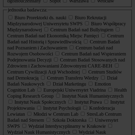
ogólnouczelniany
Sopot
Warszawa
Wrocław
jednostka badawcza:
Biuro Prorektorki ds. nauki
Biuro Rekrutacji
Międzynarodowej Uniwersytetu SWPS
Biuro Współpracy
Międzynarodowej
Centrum Badań nad Bullyingiem
Centrum Badań nad Ekonomiką Miejsc Pamięci
Centrum
Badań nad Historią i Sprawiedliwością
Centrum Badań
nad Poznaniem i Zachowaniem
Centrum badań nad
Rozwojem Osobowości
Centrum Badań nad Wspieraniem
Podejmowania Decyzji
Centrum Badań Stosowanych nad
Zdrowiem i Zachowaniami Zdrowotnymi CARE-BEH
Centrum Cywilizacji Azji Wschodniej
Centrum Studiów
nad Demokracją
Centrum Transferu Wiedzy
Dział
Badań Naukowych
Dział Marketingu
Emotion
Cognition Lab
Europejski Uniwersytet Viadrina
Health
Coping Research Group
Instytut Nauk Humanistycznych
Instytut Nauk Społecznych
Instytut Prawa
Instytut
Projektowania
Instytut Psychologii
Konfederacja
Lewiatan
Młodzi w Centrum Lab
StresLab Centrum
Badań nad Stresem
Szkoła Doktorska
Uniwersytet
SWPS
Wydział Interdyscyplinarny w Krakowie
Wydział Nauk Humanistycznych
Wydział Nauk