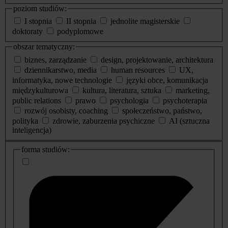
poziom studiów:
I stopnia
II stopnia
jednolite magisterskie
doktoraty
podyplomowe
obszar tematyczny:
biznes, zarządzanie
design, projektowanie, architektura
dziennikarstwo, media
human resources
UX,
informatyka, nowe technologie
języki obce, komunikacja
międzykulturowa
kultura, literatura, sztuka
marketing,
public relations
prawo
psychologia
psychoterapia
rozwój osobisty, coaching
społeczeństwo, państwo,
polityka
zdrowie, zaburzenia psychiczne
AI (sztuczna
inteligencja)
dodatkowe
forma studiów:
informacje
o
studiach