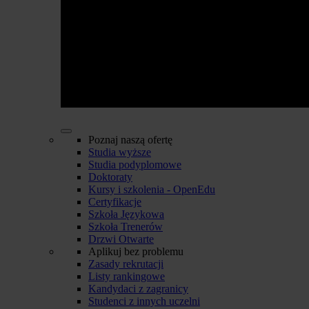
Poznaj naszą ofertę
Studia wyższe
Studia podyplomowe
Doktoraty
Kursy i szkolenia - OpenEdu
Certyfikacje
Szkoła Językowa
Szkoła Trenerów
Drzwi Otwarte
Aplikuj bez problemu
Zasady rekrutacji
Listy rankingowe
Kandydaci z zagranicy
Studenci z innych uczelni