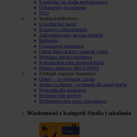
Kandydaci na studia podyplomowe
Dokumenty do pobrania
FAQ
Studiuj komfortowo
Uczelnia bez barier
Kampusy i infrastruktura
Zakwaterowanie na czas studiów
Biblioteki
Organizacje studenckie
Oferta Biura Karier: praktyki i staże
Wymiana międzynarodowa
Kalendarium roku akademickiego
Pobierz aplikację Mój USWPS
Zdobądź wsparcie finansowe
Opłaty – co obejmuje czesne
Studiuj za darmo – stypendia dla kandydatów
Stypendia dla studentów
Preferencyjne kredyty
Dofinansowanie przez pracodawcę
Wiadomości z kategorii
Studia i szkolenia