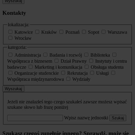
Wyszukaj
Kontakty
lokalizacja:
Katowice
Kraków
Poznań
Sopot
Warszawa
Wrocław
kategoria:
Administracja
Badania i rozwój
Biblioteka
Współpraca z biznesem
Dział Prawny
Instytuty i centra
badawcze
Marketing i komunikacja
Obsługa studenta
Organizacje studenckie
Rekrutacja
Usługi
Współpraca międzynarodowa
Wydziały
Wyszukaj
Jeżeli nie znalazłeś tego czego szukałeś zawsze możesz wpisać
szukane słowo lub frazę poniżej
Wpisz nazwę jednostki
Szukaj
Szukasz czegoś zupełnie innego? Sprawdź, może się