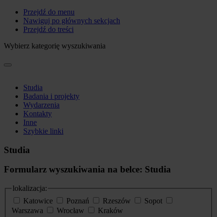
Przejdź do menu
Nawiguj po głównych sekcjach
Przejdź do treści
Wybierz kategorię wyszukiwania
Studia
Badania i projekty
Wydarzenia
Kontakty
Inne
Szybkie linki
Studia
Formularz wyszukiwania na belce: Studia
lokalizacja:
Katowice
Poznań
Rzeszów
Sopot
Warszawa
Wrocław
Kraków