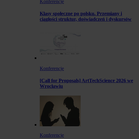
Konferencje
Klasy społeczne po polsku. Przemiany i
ciągłości struktur, doświadczeń i dyskursów
Konferencje
[Call for Proposals] ArtTechScience 2026 we
Wrocławiu
Konferencje