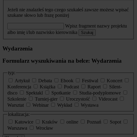
Jeżeli nie znalazłeś tego czego szukałeś zawsze możesz wpisać
szukane słowo lub frazę poniżej
Wpisz fragment nazwy projektu
albo imię i/lub nazwisko kierownika
Szukaj
Wydarzenia
Formularz wyszukiwania na belce: Wydarzenia
typ:
Artykuł
Debata
Ebook
Festiwal
Koncert
Konferencja
Książka
Podcast
Raport
Silent-
disco
Spektakl
Spotkanie
Studia-podyplomowe
Szkolenie
Turniej-gier
Uroczystość
Videocast
Warsztat
Webinar
Wykład
Wystawa
lokalizacja:
Katowice
Kraków
online
Poznań
Sopot
Warszawa
Wrocław