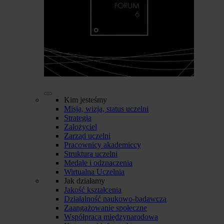
Kim jesteśmy
Misja, wizja, status uczelni
Strategia
Założyciel
Zarząd uczelni
Pracownicy akademiccy
Struktura uczelni
Medale i odznaczenia
Wirtualna Uczelnia
Jak działamy
Jakość kształcenia
Działalność naukowo-badawcza
Zaangażowanie społeczne
Współpraca międzynarodowa