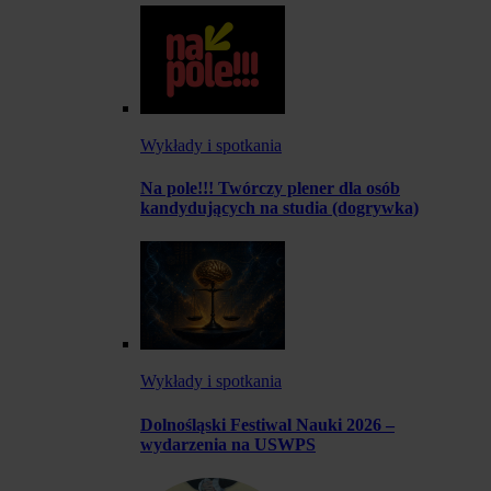
Wykłady i spotkania
Na pole!!! Twórczy plener dla osób
kandydujących na studia (dogrywka)
Wykłady i spotkania
Dolnośląski Festiwal Nauki 2026 –
wydarzenia na USWPS