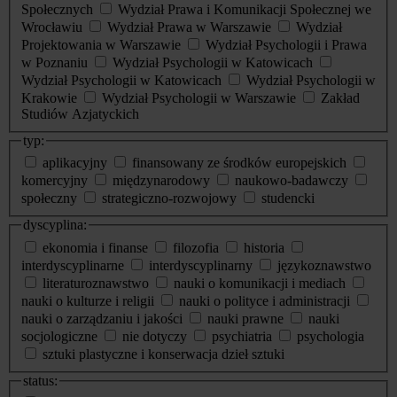
Społecznych
Wydział Prawa i Komunikacji Społecznej we
Wrocławiu
Wydział Prawa w Warszawie
Wydział
Projektowania w Warszawie
Wydział Psychologii i Prawa
w Poznaniu
Wydział Psychologii w Katowicach
Wydział Psychologii w Katowicach
Wydział Psychologii w
Krakowie
Wydział Psychologii w Warszawie
Zakład
Studiów Azjatyckich
typ:
aplikacyjny
finansowany ze środków europejskich
komercyjny
międzynarodowy
naukowo-badawczy
społeczny
strategiczno-rozwojowy
studencki
dyscyplina:
ekonomia i finanse
filozofia
historia
interdyscyplinarne
interdyscyplinarny
językoznawstwo
literaturoznawstwo
nauki o komunikacji i mediach
nauki o kulturze i religii
nauki o polityce i administracji
nauki o zarządzaniu i jakości
nauki prawne
nauki
socjologiczne
nie dotyczy
psychiatria
psychologia
sztuki plastyczne i konserwacja dzieł sztuki
status: