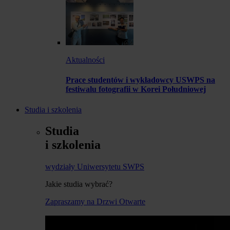
Aktualności
Prace studentów i wykładowcy USWPS na
festiwalu fotografii w Korei Południowej
Studia i szkolenia
Studia
i szkolenia
wydziały Uniwersytetu SWPS
Jakie studia wybrać?
Zapraszamy na Drzwi Otwarte