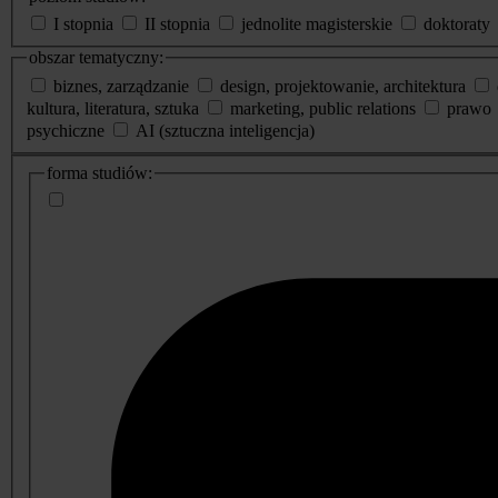
I stopnia
II stopnia
jednolite magisterskie
doktoraty
obszar tematyczny:
biznes, zarządzanie
design, projektowanie, architektura
kultura, literatura, sztuka
marketing, public relations
prawo
psychiczne
AI (sztuczna inteligencja)
dodatkowe
forma studiów:
informacje
o
studiach