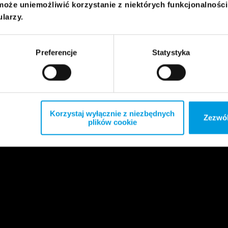
może uniemożliwić korzystanie z niektórych funkcjonalnośc
ularzy.
Preferencje
Statystyka
Korzystaj wyłącznie z niezbędnych
Zezwól
plików cookie