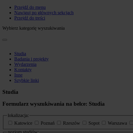
Przejdź do menu
Nawiguj po głównych sekcjach
Przejdź do treści
Wybierz kategorię wyszukiwania
Studia
Badania i projekty
Wydarzenia
Kontakty
Inne
Szybkie linki
Studia
Formularz wyszukiwania na belce: Studia
lokalizacja:
Katowice
Poznań
Rzeszów
Sopot
Warszawa
poziom studiów: