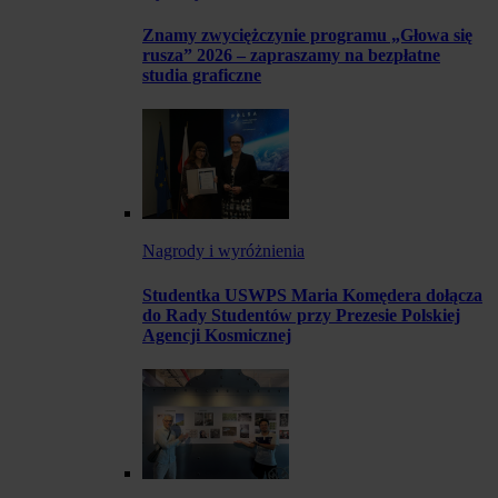
Znamy zwyciężczynie programu „Głowa się
rusza” 2026 – zapraszamy na bezpłatne
studia graficzne
Nagrody i wyróżnienia
Studentka USWPS Maria Komędera dołącza
do Rady Studentów przy Prezesie Polskiej
Agencji Kosmicznej