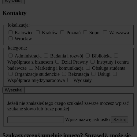
Wyszukaj
Kontakty
lokalizacja:
Katowice
Kraków
Poznań
Sopot
Warszawa
Wrocław
kategoria:
Administracja
Badania i rozwój
Biblioteka
Współpraca z biznesem
Dział Prawny
Instytuty i centra
badawcze
Marketing i komunikacja
Obsługa studenta
Organizacje studenckie
Rekrutacja
Usługi
Współpraca międzynarodowa
Wydziały
Wyszukaj
Jeżeli nie znalazłeś tego czego szukałeś zawsze możesz wpisać
szukane słowo lub frazę poniżej
Wpisz nazwę jednostki
Szukaj
Szukasz czegoś zupełnie innego? Sprawdź, może się