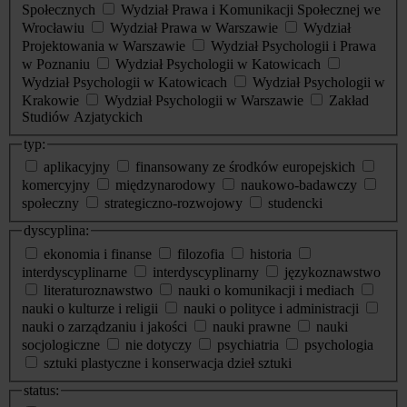
Społecznych
Wydział Prawa i Komunikacji Społecznej we
Wrocławiu
Wydział Prawa w Warszawie
Wydział
Projektowania w Warszawie
Wydział Psychologii i Prawa
w Poznaniu
Wydział Psychologii w Katowicach
Wydział Psychologii w Katowicach
Wydział Psychologii w
Krakowie
Wydział Psychologii w Warszawie
Zakład
Studiów Azjatyckich
typ:
aplikacyjny
finansowany ze środków europejskich
komercyjny
międzynarodowy
naukowo-badawczy
społeczny
strategiczno-rozwojowy
studencki
dyscyplina:
ekonomia i finanse
filozofia
historia
interdyscyplinarne
interdyscyplinarny
językoznawstwo
literaturoznawstwo
nauki o komunikacji i mediach
nauki o kulturze i religii
nauki o polityce i administracji
nauki o zarządzaniu i jakości
nauki prawne
nauki
socjologiczne
nie dotyczy
psychiatria
psychologia
sztuki plastyczne i konserwacja dzieł sztuki
status: