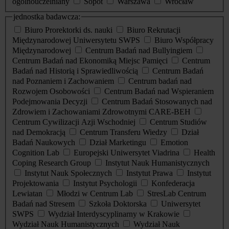
ogólnouczelniany
Sopot
Warszawa
Wrocław
jednostka badawcza:
Biuro Prorektorki ds. nauki
Biuro Rekrutacji
Międzynarodowej Uniwersytetu SWPS
Biuro Współpracy
Międzynarodowej
Centrum Badań nad Bullyingiem
Centrum Badań nad Ekonomiką Miejsc Pamięci
Centrum
Badań nad Historią i Sprawiedliwością
Centrum Badań
nad Poznaniem i Zachowaniem
Centrum badań nad
Rozwojem Osobowości
Centrum Badań nad Wspieraniem
Podejmowania Decyzji
Centrum Badań Stosowanych nad
Zdrowiem i Zachowaniami Zdrowotnymi CARE-BEH
Centrum Cywilizacji Azji Wschodniej
Centrum Studiów
nad Demokracją
Centrum Transferu Wiedzy
Dział
Badań Naukowych
Dział Marketingu
Emotion
Cognition Lab
Europejski Uniwersytet Viadrina
Health
Coping Research Group
Instytut Nauk Humanistycznych
Instytut Nauk Społecznych
Instytut Prawa
Instytut
Projektowania
Instytut Psychologii
Konfederacja
Lewiatan
Młodzi w Centrum Lab
StresLab Centrum
Badań nad Stresem
Szkoła Doktorska
Uniwersytet
SWPS
Wydział Interdyscyplinarny w Krakowie
Wydział Nauk Humanistycznych
Wydział Nauk