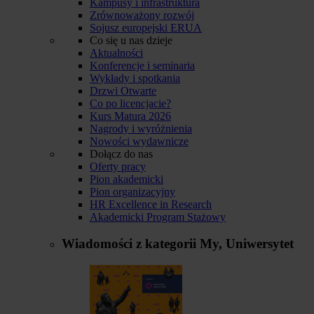
Kampusy i infrastruktura
Zrównoważony rozwój
Sojusz europejski ERUA
Co się u nas dzieje
Aktualności
Konferencje i seminaria
Wykłady i spotkania
Drzwi Otwarte
Co po licencjacie?
Kurs Matura 2026
Nagrody i wyróżnienia
Nowości wydawnicze
Dołącz do nas
Oferty pracy
Pion akademicki
Pion organizacyjny
HR Excellence in Research
Akademicki Program Stażowy
Wiadomości z kategorii
My, Uniwersytet