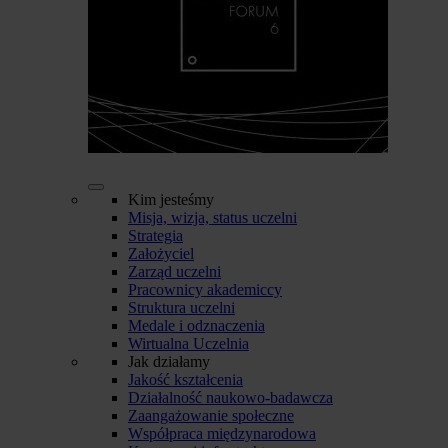
Kim jesteśmy
Misja, wizja, status uczelni
Strategia
Założyciel
Zarząd uczelni
Pracownicy akademiccy
Struktura uczelni
Medale i odznaczenia
Wirtualna Uczelnia
Jak działamy
Jakość kształcenia
Działalność naukowo-badawcza
Zaangażowanie społeczne
Współpraca międzynarodowa