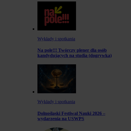
Wykłady i spotkania
Na pole!!! Twórczy plener dla osób
kandydujących na studia (dogrywka)
Wykłady i spotkania
Dolnośląski Festiwal Nauki 2026 –
wydarzenia na USWPS