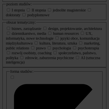
poziom studiów:
I stopnia
II stopnia
jednolite magisterskie
doktoraty
podyplomowe
obszar tematyczny:
biznes, zarządzanie
design, projektowanie, architektura
dziennikarstwo, media
human resources
UX,
informatyka, nowe technologie
języki obce, komunikacja
międzykulturowa
kultura, literatura, sztuka
marketing,
public relations
prawo
psychologia
psychoterapia
rozwój osobisty, coaching
społeczeństwo, państwo,
polityka
zdrowie, zaburzenia psychiczne
AI (sztuczna
inteligencja)
dodatkowe
forma studiów:
informacje
o
studiach