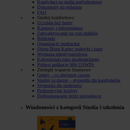
Kandydaci na studia podyplomowe
Dokumenty do pobrania
FAQ
Studiuj komfortowo
Uczelnia bez barier
Kampusy i infrastruktura
Zakwaterowanie na czas studiów
Biblioteki
Organizacje studenckie
Oferta Biura Karier: praktyki i staże
Wymiana międzynarodowa
Kalendarium roku akademickiego
Pobierz aplikację Mój USWPS
Zdobądź wsparcie finansowe
Opłaty – co obejmuje czesne
Studiuj za darmo – stypendia dla kandydatów
Stypendia dla studentów
Preferencyjne kredyty
Dofinansowanie przez pracodawcę
Wiadomości z kategorii
Studia i szkolenia