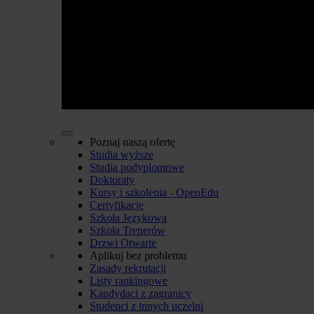
Poznaj naszą ofertę
Studia wyższe
Studia podyplomowe
Doktoraty
Kursy i szkolenia - OpenEdu
Certyfikacje
Szkoła Językowa
Szkoła Trenerów
Drzwi Otwarte
Aplikuj bez problemu
Zasady rekrutacji
Listy rankingowe
Kandydaci z zagranicy
Studenci z innych uczelni