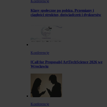
Konferencje
Klasy społeczne po polsku. Przemiany i
ciągłości struktur, doświadczeń i dyskursów
Konferencje
[Call for Proposals] ArtTechScience 2026 we
Wrocławiu
Konferencje