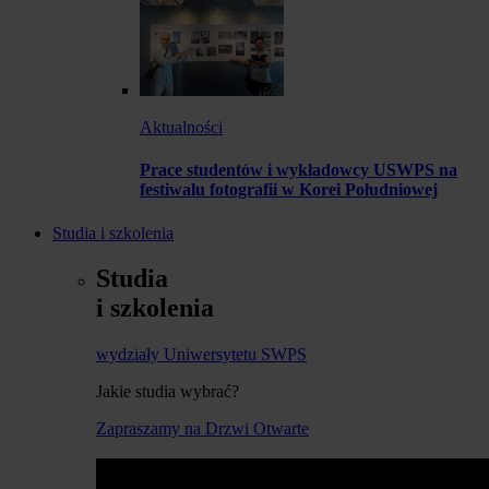
Aktualności
Prace studentów i wykładowcy USWPS na
festiwalu fotografii w Korei Południowej
Studia i szkolenia
Studia
i szkolenia
wydziały Uniwersytetu SWPS
Jakie studia wybrać?
Zapraszamy na Drzwi Otwarte