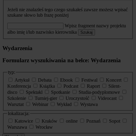
Jeżeli nie znalazłeś tego czego szukałeś zawsze możesz wpisać
szukane słowo lub frazę poniżej
Wpisz fragment nazwy projektu
albo imię i/lub nazwisko kierownika
Szukaj
Wydarzenia
Formularz wyszukiwania na belce: Wydarzenia
typ:
Artykuł
Debata
Ebook
Festiwal
Koncert
Konferencja
Książka
Podcast
Raport
Silent-
disco
Spektakl
Spotkanie
Studia-podyplomowe
Szkolenie
Turniej-gier
Uroczystość
Videocast
Warsztat
Webinar
Wykład
Wystawa
lokalizacja:
Katowice
Kraków
online
Poznań
Sopot
Warszawa
Wrocław