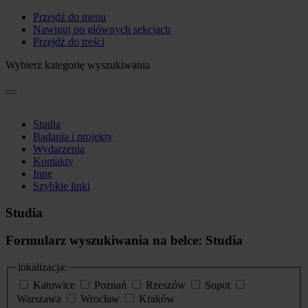
Przejdź do menu
Nawiguj po głównych sekcjach
Przejdź do treści
Wybierz kategorię wyszukiwania
Studia
Badania i projekty
Wydarzenia
Kontakty
Inne
Szybkie linki
Studia
Formularz wyszukiwania na belce: Studia
lokalizacja:
Katowice
Poznań
Rzeszów
Sopot
Warszawa
Wrocław
Kraków