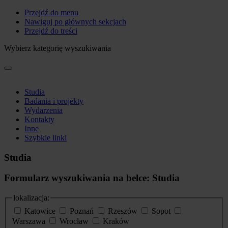
Przejdź do menu
Nawiguj po głównych sekcjach
Przejdź do treści
Wybierz kategorię wyszukiwania
Studia
Badania i projekty
Wydarzenia
Kontakty
Inne
Szybkie linki
Studia
Formularz wyszukiwania na belce: Studia
lokalizacja:
Katowice
Poznań
Rzeszów
Sopot
Warszawa
Wrocław
Kraków