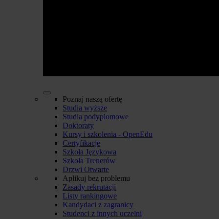
Poznaj naszą ofertę
Studia wyższe
Studia podyplomowe
Doktoraty
Kursy i szkolenia - OpenEdu
Certyfikacje
Szkoła Językowa
Szkoła Trenerów
Drzwi Otwarte
Aplikuj bez problemu
Zasady rekrutacji
Listy rankingowe
Kandydaci z zagranicy
Studenci z innych uczelni