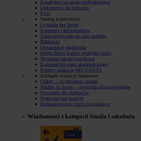
Kandydaci na studia podyplomowe
Dokumenty do pobrania
FAQ
Studiuj komfortowo
Uczelnia bez barier
Kampusy i infrastruktura
Zakwaterowanie na czas studiów
Biblioteki
Organizacje studenckie
Oferta Biura Karier: praktyki i staże
Wymiana międzynarodowa
Kalendarium roku akademickiego
Pobierz aplikację Mój USWPS
Zdobądź wsparcie finansowe
Opłaty – co obejmuje czesne
Studiuj za darmo – stypendia dla kandydatów
Stypendia dla studentów
Preferencyjne kredyty
Dofinansowanie przez pracodawcę
Wiadomości z kategorii
Studia i szkolenia