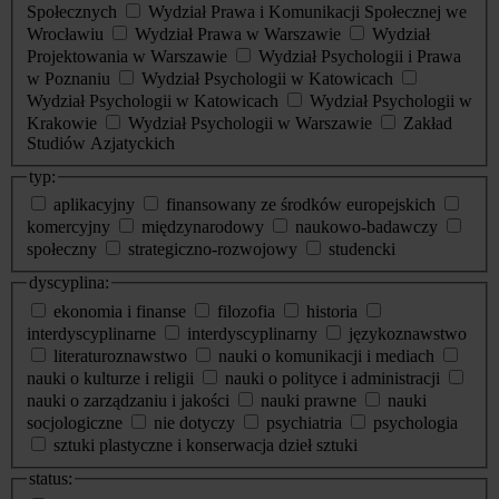
Społecznych
Wydział Prawa i Komunikacji Społecznej we
Wrocławiu
Wydział Prawa w Warszawie
Wydział
Projektowania w Warszawie
Wydział Psychologii i Prawa
w Poznaniu
Wydział Psychologii w Katowicach
Wydział Psychologii w Katowicach
Wydział Psychologii w
Krakowie
Wydział Psychologii w Warszawie
Zakład
Studiów Azjatyckich
typ:
aplikacyjny
finansowany ze środków europejskich
komercyjny
międzynarodowy
naukowo-badawczy
społeczny
strategiczno-rozwojowy
studencki
dyscyplina:
ekonomia i finanse
filozofia
historia
interdyscyplinarne
interdyscyplinarny
językoznawstwo
literaturoznawstwo
nauki o komunikacji i mediach
nauki o kulturze i religii
nauki o polityce i administracji
nauki o zarządzaniu i jakości
nauki prawne
nauki
socjologiczne
nie dotyczy
psychiatria
psychologia
sztuki plastyczne i konserwacja dzieł sztuki
status: