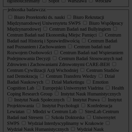
ogólnouczelniany
Sopot
Warszawa
Wrocław
jednostka badawcza:
Biuro Prorektorki ds. nauki
Biuro Rekrutacji
Międzynarodowej Uniwersytetu SWPS
Biuro Współpracy
Międzynarodowej
Centrum Badań nad Bullyingiem
Centrum Badań nad Ekonomiką Miejsc Pamięci
Centrum
Badań nad Historią i Sprawiedliwością
Centrum Badań
nad Poznaniem i Zachowaniem
Centrum badań nad
Rozwojem Osobowości
Centrum Badań nad Wspieraniem
Podejmowania Decyzji
Centrum Badań Stosowanych nad
Zdrowiem i Zachowaniami Zdrowotnymi CARE-BEH
Centrum Cywilizacji Azji Wschodniej
Centrum Studiów
nad Demokracją
Centrum Transferu Wiedzy
Dział
Badań Naukowych
Dział Marketingu
Emotion
Cognition Lab
Europejski Uniwersytet Viadrina
Health
Coping Research Group
Instytut Nauk Humanistycznych
Instytut Nauk Społecznych
Instytut Prawa
Instytut
Projektowania
Instytut Psychologii
Konfederacja
Lewiatan
Młodzi w Centrum Lab
StresLab Centrum
Badań nad Stresem
Szkoła Doktorska
Uniwersytet
SWPS
Wydział Interdyscyplinarny w Krakowie
Wydział Nauk Humanistycznych
Wydział Nauk