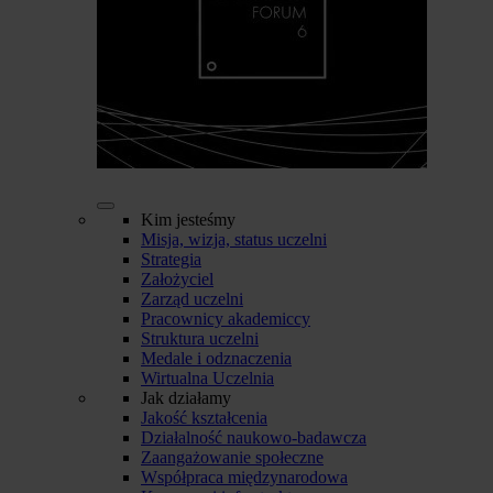
Kim jesteśmy
Misja, wizja, status uczelni
Strategia
Założyciel
Zarząd uczelni
Pracownicy akademiccy
Struktura uczelni
Medale i odznaczenia
Wirtualna Uczelnia
Jak działamy
Jakość kształcenia
Działalność naukowo-badawcza
Zaangażowanie społeczne
Współpraca międzynarodowa