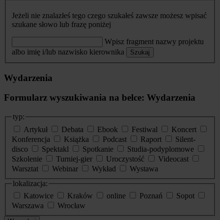
Jeżeli nie znalazłeś tego czego szukałeś zawsze możesz wpisać
szukane słowo lub frazę poniżej
Wpisz fragment nazwy projektu
albo imię i/lub nazwisko kierownika
Szukaj
Wydarzenia
Formularz wyszukiwania na belce: Wydarzenia
typ:
Artykuł
Debata
Ebook
Festiwal
Koncert
Konferencja
Książka
Podcast
Raport
Silent-
disco
Spektakl
Spotkanie
Studia-podyplomowe
Szkolenie
Turniej-gier
Uroczystość
Videocast
Warsztat
Webinar
Wykład
Wystawa
lokalizacja:
Katowice
Kraków
online
Poznań
Sopot
Warszawa
Wrocław