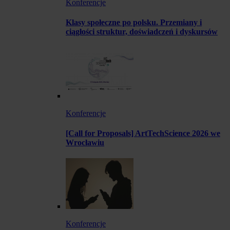
Konferencje
Klasy społeczne po polsku. Przemiany i
ciągłości struktur, doświadczeń i dyskursów
Konferencje
[Call for Proposals] ArtTechScience 2026 we
Wrocławiu
Konferencje