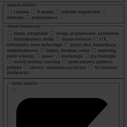
poziom studiów:
I stopnia
II stopnia
jednolite magisterskie
doktoraty
podyplomowe
obszar tematyczny:
biznes, zarządzanie
design, projektowanie, architektura
dziennikarstwo, media
human resources
UX,
informatyka, nowe technologie
języki obce, komunikacja
międzykulturowa
kultura, literatura, sztuka
marketing,
public relations
prawo
psychologia
psychoterapia
rozwój osobisty, coaching
społeczeństwo, państwo,
polityka
zdrowie, zaburzenia psychiczne
AI (sztuczna
inteligencja)
dodatkowe
forma studiów:
informacje
o
studiach