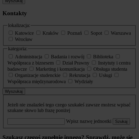
Wyszukaj
Kontakty
lokalizacja:
Katowice
Kraków
Poznań
Sopot
Warszawa
Wrocław
kategoria:
Administracja
Badania i rozwój
Biblioteka
Współpraca z biznesem
Dział Prawny
Instytuty i centra
badawcze
Marketing i komunikacja
Obsługa studenta
Organizacje studenckie
Rekrutacja
Usługi
Współpraca międzynarodowa
Wydziały
Wyszukaj
Jeżeli nie znalazłeś tego czego szukałeś zawsze możesz wpisać
szukane słowo lub frazę poniżej
Wpisz nazwę jednostki
Szukaj
Szukasz czegoś zupełnie innego? Sprawdź, może się