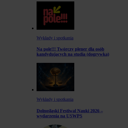
Wykłady i spotkania
Na pole!!! Twórczy plener dla osób
kandydujących na studia (dogrywka)
Wykłady i spotkania
Dolnośląski Festiwal Nauki 2026 –
wydarzenia na USWPS