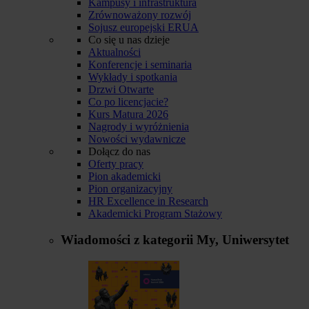
Kampusy i infrastruktura
Zrównoważony rozwój
Sojusz europejski ERUA
Co się u nas dzieje
Aktualności
Konferencje i seminaria
Wykłady i spotkania
Drzwi Otwarte
Co po licencjacie?
Kurs Matura 2026
Nagrody i wyróżnienia
Nowości wydawnicze
Dołącz do nas
Oferty pracy
Pion akademicki
Pion organizacyjny
HR Excellence in Research
Akademicki Program Stażowy
Wiadomości z kategorii
My, Uniwersytet