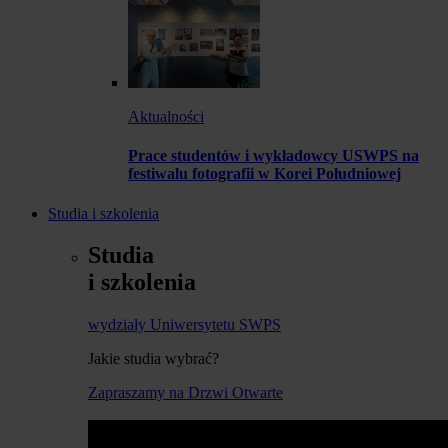
Aktualności
Prace studentów i wykładowcy USWPS na
festiwalu fotografii w Korei Południowej
Studia i szkolenia
Studia
i szkolenia
wydziały Uniwersytetu SWPS
Jakie studia wybrać?
Zapraszamy na Drzwi Otwarte