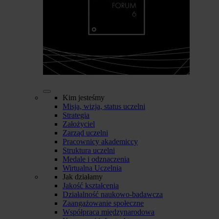
Kim jesteśmy
Misja, wizja, status uczelni
Strategia
Założyciel
Zarząd uczelni
Pracownicy akademiccy
Struktura uczelni
Medale i odznaczenia
Wirtualna Uczelnia
Jak działamy
Jakość kształcenia
Działalność naukowo-badawcza
Zaangażowanie społeczne
Współpraca międzynarodowa