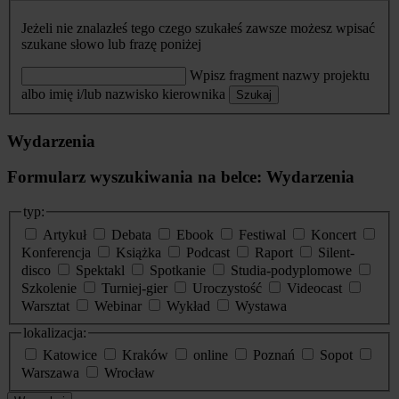
Jeżeli nie znalazłeś tego czego szukałeś zawsze możesz wpisać
szukane słowo lub frazę poniżej
Wpisz fragment nazwy projektu
albo imię i/lub nazwisko kierownika
Szukaj
Wydarzenia
Formularz wyszukiwania na belce: Wydarzenia
typ:
Artykuł
Debata
Ebook
Festiwal
Koncert
Konferencja
Książka
Podcast
Raport
Silent-
disco
Spektakl
Spotkanie
Studia-podyplomowe
Szkolenie
Turniej-gier
Uroczystość
Videocast
Warsztat
Webinar
Wykład
Wystawa
lokalizacja:
Katowice
Kraków
online
Poznań
Sopot
Warszawa
Wrocław