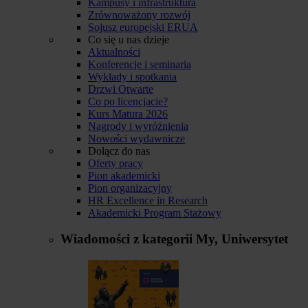
Kampusy i infrastruktura
Zrównoważony rozwój
Sojusz europejski ERUA
Co się u nas dzieje
Aktualności
Konferencje i seminaria
Wykłady i spotkania
Drzwi Otwarte
Co po licencjacie?
Kurs Matura 2026
Nagrody i wyróżnienia
Nowości wydawnicze
Dołącz do nas
Oferty pracy
Pion akademicki
Pion organizacyjny
HR Excellence in Research
Akademicki Program Stażowy
Wiadomości z kategorii
My, Uniwersytet