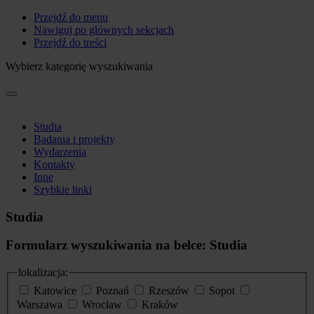
Przejdź do menu
Nawiguj po głównych sekcjach
Przejdź do treści
Wybierz kategorię wyszukiwania
Studia
Badania i projekty
Wydarzenia
Kontakty
Inne
Szybkie linki
Studia
Formularz wyszukiwania na belce: Studia
lokalizacja:
Katowice
Poznań
Rzeszów
Sopot
Warszawa
Wrocław
Kraków