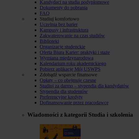
Kandydaci na studia podyplomowe
Dokumenty do pobrania
FAQ
Studiuj komfortowo
Uczelnia bez barier
Kampusy i infrastruktura
Zakwaterowanie na czas studiów
Biblioteki
Organizacje studenckie
Oferta Biura Karier: praktyki i staże
Wymiana międzynarodowa
Kalendarium roku akademickiego
Pobierz aplikację Mój USWPS
Zdobądź wsparcie finansowe
Opłaty – co obejmuje czesne
Studiuj za darmo – stypendia dla kandydatów
Stypendia dla studentów
Preferencyjne kredyty
Dofinansowanie przez pracodawcę
Wiadomości z kategorii
Studia i szkolenia