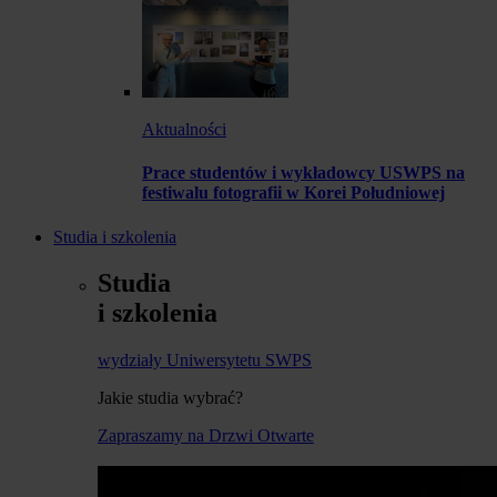
Aktualności
Prace studentów i wykładowcy USWPS na
festiwalu fotografii w Korei Południowej
Studia i szkolenia
Studia
i szkolenia
wydziały Uniwersytetu SWPS
Jakie studia wybrać?
Zapraszamy na Drzwi Otwarte