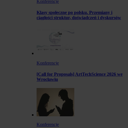
Konferencje
Klasy społeczne po polsku. Przemiany i
ciągłości struktur, doświadczeń i dyskursów
Konferencje
[Call for Proposals] ArtTechScience 2026 we
Wrocławiu
Konferencje