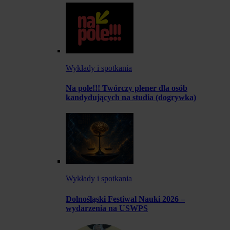
Wykłady i spotkania
Na pole!!! Twórczy plener dla osób
kandydujących na studia (dogrywka)
Wykłady i spotkania
Dolnośląski Festiwal Nauki 2026 –
wydarzenia na USWPS