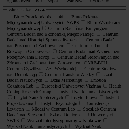
ogólnouczelniany
Sopot
Warszawa
Wrocław
jednostka badawcza:
Biuro Prorektorki ds. nauki
Biuro Rekrutacji
Międzynarodowej Uniwersytetu SWPS
Biuro Współpracy
Międzynarodowej
Centrum Badań nad Bullyingiem
Centrum Badań nad Ekonomiką Miejsc Pamięci
Centrum
Badań nad Historią i Sprawiedliwością
Centrum Badań
nad Poznaniem i Zachowaniem
Centrum badań nad
Rozwojem Osobowości
Centrum Badań nad Wspieraniem
Podejmowania Decyzji
Centrum Badań Stosowanych nad
Zdrowiem i Zachowaniami Zdrowotnymi CARE-BEH
Centrum Cywilizacji Azji Wschodniej
Centrum Studiów
nad Demokracją
Centrum Transferu Wiedzy
Dział
Badań Naukowych
Dział Marketingu
Emotion
Cognition Lab
Europejski Uniwersytet Viadrina
Health
Coping Research Group
Instytut Nauk Humanistycznych
Instytut Nauk Społecznych
Instytut Prawa
Instytut
Projektowania
Instytut Psychologii
Konfederacja
Lewiatan
Młodzi w Centrum Lab
StresLab Centrum
Badań nad Stresem
Szkoła Doktorska
Uniwersytet
SWPS
Wydział Interdyscyplinarny w Krakowie
Wydział Nauk Humanistycznych
Wydział Nauk