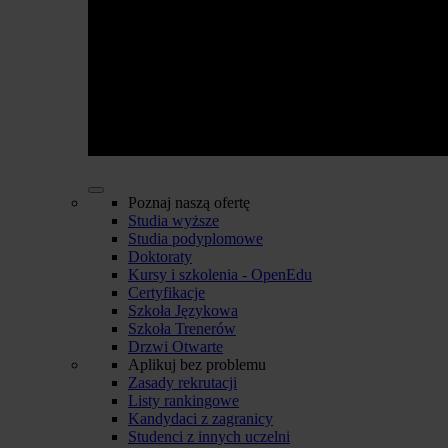
Poznaj naszą ofertę
Studia wyższe
Studia podyplomowe
Doktoraty
Kursy i szkolenia - OpenEdu
Certyfikacje
Szkoła Językowa
Szkoła Trenerów
Drzwi Otwarte
Aplikuj bez problemu
Zasady rekrutacji
Listy rankingowe
Kandydaci z zagranicy
Studenci z innych uczelni