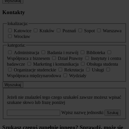
Wyszukaj
Kontakty
lokalizacja:
Katowice
Kraków
Poznań
Sopot
Warszawa
Wrocław
kategoria:
Administracja
Badania i rozwój
Biblioteka
Współpraca z biznesem
Dział Prawny
Instytuty i centra
badawcze
Marketing i komunikacja
Obsługa studenta
Organizacje studenckie
Rekrutacja
Usługi
Współpraca międzynarodowa
Wydziały
Wyszukaj
Jeżeli nie znalazłeś tego czego szukałeś zawsze możesz wpisać
szukane słowo lub frazę poniżej
Wpisz nazwę jednostki
Szukaj
Szukasz czegoś zupełnie innego? Sprawdź, może się