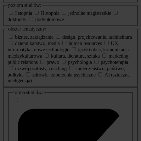
poziom studiów:
I stopnia
II stopnia
jednolite magisterskie
doktoraty
podyplomowe
obszar tematyczny:
biznes, zarządzanie
design, projektowanie, architektura
dziennikarstwo, media
human resources
UX,
informatyka, nowe technologie
języki obce, komunikacja
międzykulturowa
kultura, literatura, sztuka
marketing,
public relations
prawo
psychologia
psychoterapia
rozwój osobisty, coaching
społeczeństwo, państwo,
polityka
zdrowie, zaburzenia psychiczne
AI (sztuczna
inteligencja)
dodatkowe
forma studiów:
informacje
o
studiach