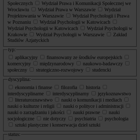
Społecznych
Wydział Prawa i Komunikacji Społecznej we
Wrocławiu
Wydział Prawa w Warszawie
Wydział
Projektowania w Warszawie
Wydział Psychologii i Prawa
w Poznaniu
Wydział Psychologii w Katowicach
Wydział Psychologii w Katowicach
Wydział Psychologii w
Krakowie
Wydział Psychologii w Warszawie
Zakład
Studiów Azjatyckich
typ:
aplikacyjny
finansowany ze środków europejskich
komercyjny
międzynarodowy
naukowo-badawczy
społeczny
strategiczno-rozwojowy
studencki
dyscyplina:
ekonomia i finanse
filozofia
historia
interdyscyplinarne
interdyscyplinarny
językoznawstwo
literaturoznawstwo
nauki o komunikacji i mediach
nauki o kulturze i religii
nauki o polityce i administracji
nauki o zarządzaniu i jakości
nauki prawne
nauki
socjologiczne
nie dotyczy
psychiatria
psychologia
sztuki plastyczne i konserwacja dzieł sztuki
status: