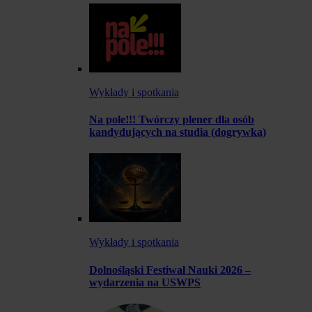
Wykłady i spotkania
Na pole!!! Twórczy plener dla osób
kandydujących na studia (dogrywka)
Wykłady i spotkania
Dolnośląski Festiwal Nauki 2026 –
wydarzenia na USWPS