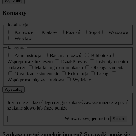
Wyszukaj
Kontakty
lokalizacja:
Katowice
Kraków
Poznań
Sopot
Warszawa
Wrocław
kategoria:
Administracja
Badania i rozwój
Biblioteka
Współpraca z biznesem
Dział Prawny
Instytuty i centra
badawcze
Marketing i komunikacja
Obsługa studenta
Organizacje studenckie
Rekrutacja
Usługi
Współpraca międzynarodowa
Wydziały
Wyszukaj
Jeżeli nie znalazłeś tego czego szukałeś zawsze możesz wpisać
szukane słowo lub frazę poniżej
Wpisz nazwę jednostki
Szukaj
Szukasz czegoś zupełnie innego? Sprawdź, może się