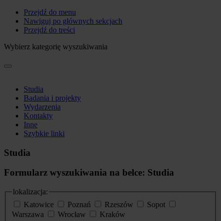
Przejdź do menu
Nawiguj po głównych sekcjach
Przejdź do treści
Wybierz kategorię wyszukiwania
Studia
Badania i projekty
Wydarzenia
Kontakty
Inne
Szybkie linki
Studia
Formularz wyszukiwania na belce: Studia
lokalizacja:
Katowice
Poznań
Rzeszów
Sopot
Warszawa
Wrocław
Kraków