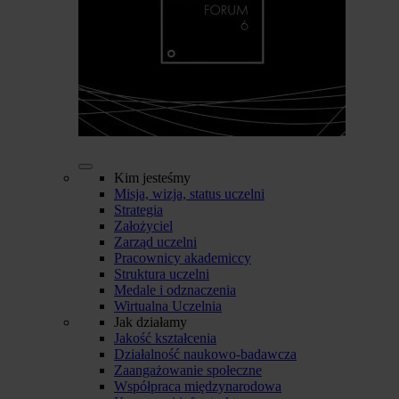
Kim jesteśmy
Misja, wizja, status uczelni
Strategia
Założyciel
Zarząd uczelni
Pracownicy akademiccy
Struktura uczelni
Medale i odznaczenia
Wirtualna Uczelnia
Jak działamy
Jakość kształcenia
Działalność naukowo-badawcza
Zaangażowanie społeczne
Współpraca międzynarodowa