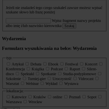
Jeżeli nie znalazłeś tego czego szukałeś zawsze możesz wpisać
szukane słowo lub frazę poniżej
Wpisz fragment nazwy projektu
albo imię i/lub nazwisko kierownika
Szukaj
Wydarzenia
Formularz wyszukiwania na belce: Wydarzenia
typ:
Artykuł
Debata
Ebook
Festiwal
Koncert
Konferencja
Książka
Podcast
Raport
Silent-
disco
Spektakl
Spotkanie
Studia-podyplomowe
Szkolenie
Turniej-gier
Uroczystość
Videocast
Warsztat
Webinar
Wykład
Wystawa
lokalizacja:
Katowice
Kraków
online
Poznań
Sopot
Warszawa
Wrocław