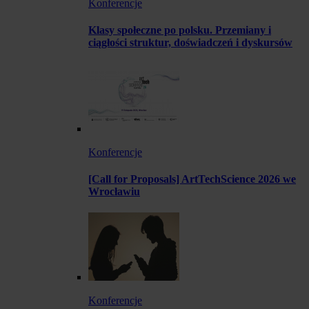
Konferencje
Klasy społeczne po polsku. Przemiany i
ciągłości struktur, doświadczeń i dyskursów
Konferencje
[Call for Proposals] ArtTechScience 2026 we
Wrocławiu
Konferencje