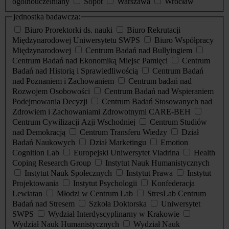
ogólnouczelniany
Sopot
Warszawa
Wrocław
jednostka badawcza:
Biuro Prorektorki ds. nauki
Biuro Rekrutacji
Międzynarodowej Uniwersytetu SWPS
Biuro Współpracy
Międzynarodowej
Centrum Badań nad Bullyingiem
Centrum Badań nad Ekonomiką Miejsc Pamięci
Centrum
Badań nad Historią i Sprawiedliwością
Centrum Badań
nad Poznaniem i Zachowaniem
Centrum badań nad
Rozwojem Osobowości
Centrum Badań nad Wspieraniem
Podejmowania Decyzji
Centrum Badań Stosowanych nad
Zdrowiem i Zachowaniami Zdrowotnymi CARE-BEH
Centrum Cywilizacji Azji Wschodniej
Centrum Studiów
nad Demokracją
Centrum Transferu Wiedzy
Dział
Badań Naukowych
Dział Marketingu
Emotion
Cognition Lab
Europejski Uniwersytet Viadrina
Health
Coping Research Group
Instytut Nauk Humanistycznych
Instytut Nauk Społecznych
Instytut Prawa
Instytut
Projektowania
Instytut Psychologii
Konfederacja
Lewiatan
Młodzi w Centrum Lab
StresLab Centrum
Badań nad Stresem
Szkoła Doktorska
Uniwersytet
SWPS
Wydział Interdyscyplinarny w Krakowie
Wydział Nauk Humanistycznych
Wydział Nauk