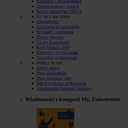
Kampusy i infrastruktura
Zrównoważony rozwój
Sojusz europejski ERUA
Co się u nas dzieje
Aktualności
Konferencje i seminaria
Wykłady i spotkania
Drzwi Otwarte
Co po licencjacie?
Kurs Matura 2026
Nagrody i wyróżnienia
Nowości wydawnicze
Dołącz do nas
Oferty pracy
Pion akademicki
Pion organizacyjny
HR Excellence in Research
Akademicki Program Stażowy
Wiadomości z kategorii
My, Uniwersytet