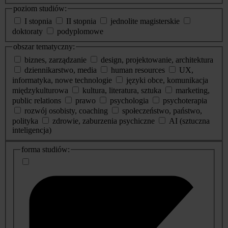
poziom studiów:
I stopnia
II stopnia
jednolite magisterskie
doktoraty
podyplomowe
obszar tematyczny:
biznes, zarządzanie
design, projektowanie, architektura
dziennikarstwo, media
human resources
UX,
informatyka, nowe technologie
języki obce, komunikacja
międzykulturowa
kultura, literatura, sztuka
marketing,
public relations
prawo
psychologia
psychoterapia
rozwój osobisty, coaching
społeczeństwo, państwo,
polityka
zdrowie, zaburzenia psychiczne
AI (sztuczna
inteligencja)
dodatkowe
forma studiów:
informacje
o
studiach