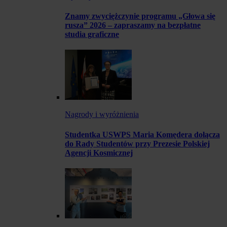
Znamy zwyciężczynie programu „Głowa się
rusza” 2026 – zapraszamy na bezpłatne
studia graficzne
Nagrody i wyróżnienia
Studentka USWPS Maria Komędera dołącza
do Rady Studentów przy Prezesie Polskiej
Agencji Kosmicznej