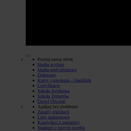
Poznaj naszą ofertę
Studia wyższe
Studia podyplomowe
Doktoraty
Kursy i szkolenia - OpenEdu
Certyfikacje
Szkoła Językowa
Szkoła Trenerów
Drzwi Otwarte
Aplikuj bez problemu
Zasady rekrutacji
Listy rankingowe
Kandydaci z zagranicy
Studenci z innych uczelni