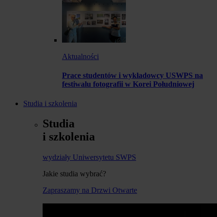
Aktualności
Prace studentów i wykładowcy USWPS na
festiwalu fotografii w Korei Południowej
Studia i szkolenia
Studia
i szkolenia
wydziały Uniwersytetu SWPS
Jakie studia wybrać?
Zapraszamy na Drzwi Otwarte