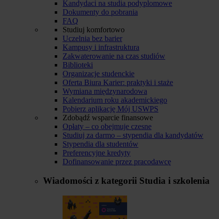
Kandydaci na studia podyplomowe
Dokumenty do pobrania
FAQ
Studiuj komfortowo
Uczelnia bez barier
Kampusy i infrastruktura
Zakwaterowanie na czas studiów
Biblioteki
Organizacje studenckie
Oferta Biura Karier: praktyki i staże
Wymiana międzynarodowa
Kalendarium roku akademickiego
Pobierz aplikację Mój USWPS
Zdobądź wsparcie finansowe
Opłaty – co obejmuje czesne
Studiuj za darmo – stypendia dla kandydatów
Stypendia dla studentów
Preferencyjne kredyty
Dofinansowanie przez pracodawcę
Wiadomości z kategorii
Studia i szkolenia