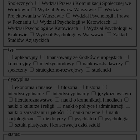
Społecznych
Wydział Prawa i Komunikacji Społecznej we
Wrocławiu
Wydział Prawa w Warszawie
Wydział
Projektowania w Warszawie
Wydział Psychologii i Prawa
w Poznaniu
Wydział Psychologii w Katowicach
Wydział Psychologii w Katowicach
Wydział Psychologii w
Krakowie
Wydział Psychologii w Warszawie
Zakład
Studiów Azjatyckich
typ:
aplikacyjny
finansowany ze środków europejskich
komercyjny
międzynarodowy
naukowo-badawczy
społeczny
strategiczno-rozwojowy
studencki
dyscyplina:
ekonomia i finanse
filozofia
historia
interdyscyplinarne
interdyscyplinarny
językoznawstwo
literaturoznawstwo
nauki o komunikacji i mediach
nauki o kulturze i religii
nauki o polityce i administracji
nauki o zarządzaniu i jakości
nauki prawne
nauki
socjologiczne
nie dotyczy
psychiatria
psychologia
sztuki plastyczne i konserwacja dzieł sztuki
status: