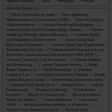
ogólnouczelniany
Sopot
Warszawa
Wrocław
jednostka badawcza:
Biuro Prorektorki ds. nauki
Biuro Rekrutacji
Międzynarodowej Uniwersytetu SWPS
Biuro Współpracy
Międzynarodowej
Centrum Badań nad Bullyingiem
Centrum Badań nad Ekonomiką Miejsc Pamięci
Centrum
Badań nad Historią i Sprawiedliwością
Centrum Badań
nad Poznaniem i Zachowaniem
Centrum badań nad
Rozwojem Osobowości
Centrum Badań nad Wspieraniem
Podejmowania Decyzji
Centrum Badań Stosowanych nad
Zdrowiem i Zachowaniami Zdrowotnymi CARE-BEH
Centrum Cywilizacji Azji Wschodniej
Centrum Studiów
nad Demokracją
Centrum Transferu Wiedzy
Dział
Badań Naukowych
Dział Marketingu
Emotion
Cognition Lab
Europejski Uniwersytet Viadrina
Health
Coping Research Group
Instytut Nauk Humanistycznych
Instytut Nauk Społecznych
Instytut Prawa
Instytut
Projektowania
Instytut Psychologii
Konfederacja
Lewiatan
Młodzi w Centrum Lab
StresLab Centrum
Badań nad Stresem
Szkoła Doktorska
Uniwersytet
SWPS
Wydział Interdyscyplinarny w Krakowie
Wydział Nauk Humanistycznych
Wydział Nauk