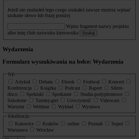
Jeżeli nie znalazłeś tego czego szukałeś zawsze możesz wpisać
szukane słowo lub frazę poniżej
Wpisz fragment nazwy projektu
albo imię i/lub nazwisko kierownika
Szukaj
Wydarzenia
Formularz wyszukiwania na belce: Wydarzenia
typ:
Artykuł
Debata
Ebook
Festiwal
Koncert
Konferencja
Książka
Podcast
Raport
Silent-
disco
Spektakl
Spotkanie
Studia-podyplomowe
Szkolenie
Turniej-gier
Uroczystość
Videocast
Warsztat
Webinar
Wykład
Wystawa
lokalizacja:
Katowice
Kraków
online
Poznań
Sopot
Warszawa
Wrocław