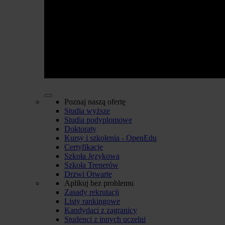
Poznaj naszą ofertę
Studia wyższe
Studia podyplomowe
Doktoraty
Kursy i szkolenia - OpenEdu
Certyfikacje
Szkoła Językowa
Szkoła Trenerów
Drzwi Otwarte
Aplikuj bez problemu
Zasady rekrutacji
Listy rankingowe
Kandydaci z zagranicy
Studenci z innych uczelni