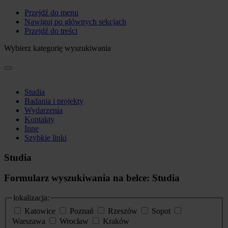
Przejdź do menu
Nawiguj po głównych sekcjach
Przejdź do treści
Wybierz kategorię wyszukiwania
Studia
Badania i projekty
Wydarzenia
Kontakty
Inne
Szybkie linki
Studia
Formularz wyszukiwania na belce: Studia
lokalizacja:
Katowice
Poznań
Rzeszów
Sopot
Warszawa
Wrocław
Kraków