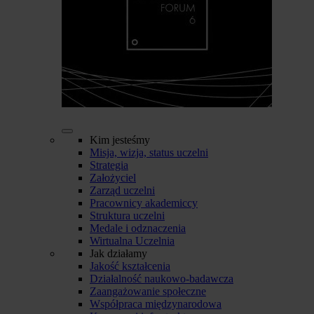
Kim jesteśmy
Misja, wizja, status uczelni
Strategia
Założyciel
Zarząd uczelni
Pracownicy akademiccy
Struktura uczelni
Medale i odznaczenia
Wirtualna Uczelnia
Jak działamy
Jakość kształcenia
Działalność naukowo-badawcza
Zaangażowanie społeczne
Współpraca międzynarodowa