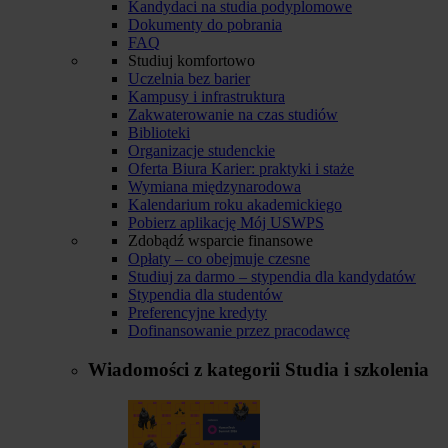
Kandydaci na studia podyplomowe
Dokumenty do pobrania
FAQ
Studiuj komfortowo
Uczelnia bez barier
Kampusy i infrastruktura
Zakwaterowanie na czas studiów
Biblioteki
Organizacje studenckie
Oferta Biura Karier: praktyki i staże
Wymiana międzynarodowa
Kalendarium roku akademickiego
Pobierz aplikację Mój USWPS
Zdobądź wsparcie finansowe
Opłaty – co obejmuje czesne
Studiuj za darmo – stypendia dla kandydatów
Stypendia dla studentów
Preferencyjne kredyty
Dofinansowanie przez pracodawcę
Wiadomości z kategorii
Studia i szkolenia