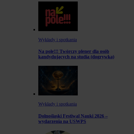
Wykłady i spotkania
Na pole!!! Twórczy plener dla osób
kandydujących na studia (dogrywka)
Wykłady i spotkania
Dolnośląski Festiwal Nauki 2026 –
wydarzenia na USWPS