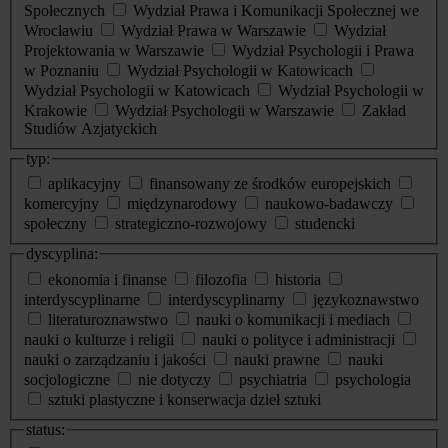
Społecznych
Wydział Prawa i Komunikacji Społecznej we
Wrocławiu
Wydział Prawa w Warszawie
Wydział
Projektowania w Warszawie
Wydział Psychologii i Prawa
w Poznaniu
Wydział Psychologii w Katowicach
Wydział Psychologii w Katowicach
Wydział Psychologii w
Krakowie
Wydział Psychologii w Warszawie
Zakład
Studiów Azjatyckich
typ:
aplikacyjny
finansowany ze środków europejskich
komercyjny
międzynarodowy
naukowo-badawczy
społeczny
strategiczno-rozwojowy
studencki
dyscyplina:
ekonomia i finanse
filozofia
historia
interdyscyplinarne
interdyscyplinarny
językoznawstwo
literaturoznawstwo
nauki o komunikacji i mediach
nauki o kulturze i religii
nauki o polityce i administracji
nauki o zarządzaniu i jakości
nauki prawne
nauki
socjologiczne
nie dotyczy
psychiatria
psychologia
sztuki plastyczne i konserwacja dzieł sztuki
status: