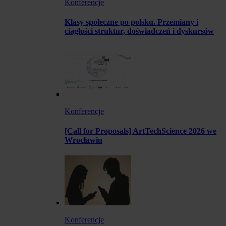
Konferencje
Klasy społeczne po polsku. Przemiany i
ciągłości struktur, doświadczeń i dyskursów
Konferencje
[Call for Proposals] ArtTechScience 2026 we
Wrocławiu
Konferencje