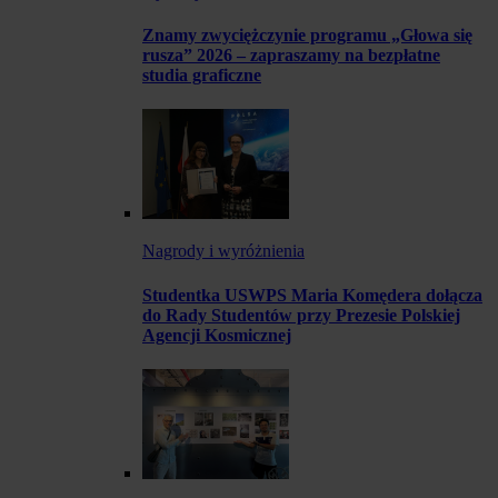
Znamy zwyciężczynie programu „Głowa się
rusza” 2026 – zapraszamy na bezpłatne
studia graficzne
Nagrody i wyróżnienia
Studentka USWPS Maria Komędera dołącza
do Rady Studentów przy Prezesie Polskiej
Agencji Kosmicznej