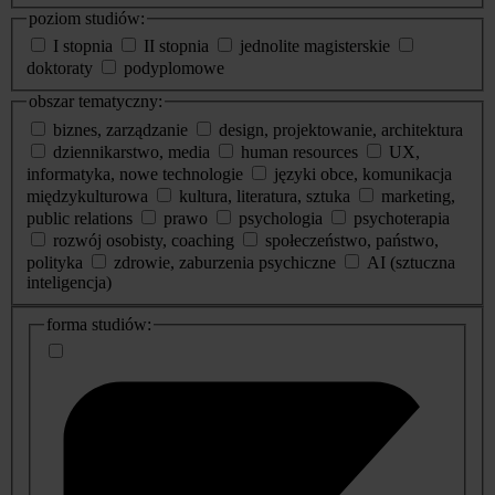
poziom studiów:
I stopnia
II stopnia
jednolite magisterskie
doktoraty
podyplomowe
obszar tematyczny:
biznes, zarządzanie
design, projektowanie, architektura
dziennikarstwo, media
human resources
UX,
informatyka, nowe technologie
języki obce, komunikacja
międzykulturowa
kultura, literatura, sztuka
marketing,
public relations
prawo
psychologia
psychoterapia
rozwój osobisty, coaching
społeczeństwo, państwo,
polityka
zdrowie, zaburzenia psychiczne
AI (sztuczna
inteligencja)
dodatkowe
forma studiów:
informacje
o
studiach