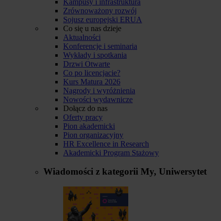
Kampusy i infrastruktura
Zrównoważony rozwój
Sojusz europejski ERUA
Co się u nas dzieje
Aktualności
Konferencje i seminaria
Wykłady i spotkania
Drzwi Otwarte
Co po licencjacie?
Kurs Matura 2026
Nagrody i wyróżnienia
Nowości wydawnicze
Dołącz do nas
Oferty pracy
Pion akademicki
Pion organizacyjny
HR Excellence in Research
Akademicki Program Stażowy
Wiadomości z kategorii
My, Uniwersytet