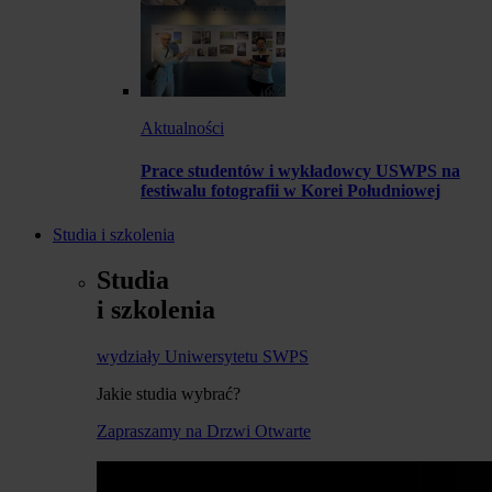
Aktualności
Prace studentów i wykładowcy USWPS na
festiwalu fotografii w Korei Południowej
Studia i szkolenia
Studia
i szkolenia
wydziały Uniwersytetu SWPS
Jakie studia wybrać?
Zapraszamy na Drzwi Otwarte