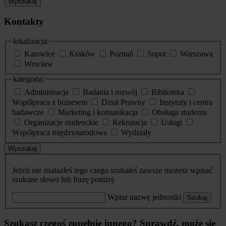
Wyszukaj
Kontakty
lokalizacja:
Katowice
Kraków
Poznań
Sopot
Warszawa
Wrocław
kategoria:
Administracja
Badania i rozwój
Biblioteka
Współpraca z biznesem
Dział Prawny
Instytuty i centra
badawcze
Marketing i komunikacja
Obsługa studenta
Organizacje studenckie
Rekrutacja
Usługi
Współpraca międzynarodowa
Wydziały
Wyszukaj
Jeżeli nie znalazłeś tego czego szukałeś zawsze możesz wpisać
szukane słowo lub frazę poniżej
Wpisz nazwę jednostki
Szukaj
Szukasz czegoś zupełnie innego? Sprawdź, może się