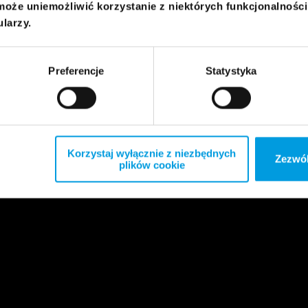
może uniemożliwić korzystanie z niektórych funkcjonalnośc
ularzy.
Preferencje
Statystyka
Korzystaj wyłącznie z niezbędnych
Zezwól
plików cookie