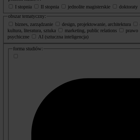
I stopnia
II stopnia
jednolite magisterskie
doktoraty
obszar tematyczny:
biznes, zarządzanie
design, projektowanie, architektura
kultura, literatura, sztuka
marketing, public relations
prawo
psychiczne
AI (sztuczna inteligencja)
dodatkowe
forma studiów:
informacje
o
studiach