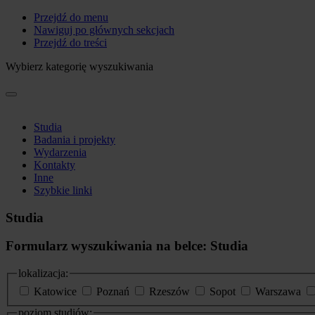
Przejdź do menu
Nawiguj po głównych sekcjach
Przejdź do treści
Wybierz kategorię wyszukiwania
Studia
Badania i projekty
Wydarzenia
Kontakty
Inne
Szybkie linki
Studia
Formularz wyszukiwania na belce: Studia
lokalizacja:
Katowice
Poznań
Rzeszów
Sopot
Warszawa
poziom studiów: