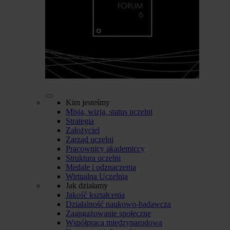
Kim jesteśmy
Misja, wizja, status uczelni
Strategia
Założyciel
Zarząd uczelni
Pracownicy akademiccy
Struktura uczelni
Medale i odznaczenia
Wirtualna Uczelnia
Jak działamy
Jakość kształcenia
Działalność naukowo-badawcza
Zaangażowanie społeczne
Współpraca międzynarodowa