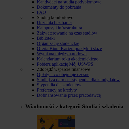
Kandydaci na studia podyplomowe
Dokumenty do pobrania
FAQ
Studiuj komfortowo
Uczelnia bez barier
Kampusy i infrastruktura
Zakwaterowanie na czas studiów
Biblioteki
Organizacje studenckie
Oferta Biura Karier: praktyki i staże
Wymiana międzynarodowa
Kalendarium roku akademickiego
Pobierz aplikację Mój USWPS
Zdobądź wsparcie finansowe
Opłaty – co obejmuje czesne
Studiuj za darmo – stypendia dla kandydatów
Stypendia dla studentów
Preferencyjne kredyty
Dofinansowanie przez pracodawcę
Wiadomości z kategorii
Studia i szkolenia