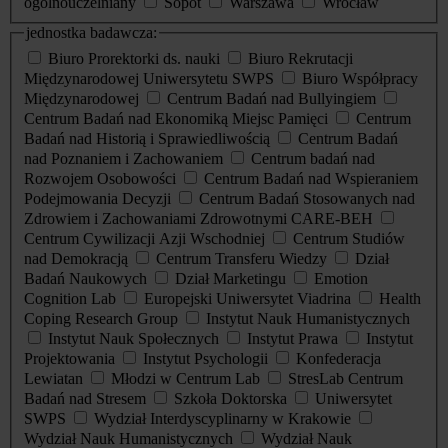
ogólnouczelniany
Sopot
Warszawa
Wrocław
jednostka badawcza:
Biuro Prorektorki ds. nauki
Biuro Rekrutacji
Międzynarodowej Uniwersytetu SWPS
Biuro Współpracy
Międzynarodowej
Centrum Badań nad Bullyingiem
Centrum Badań nad Ekonomiką Miejsc Pamięci
Centrum
Badań nad Historią i Sprawiedliwością
Centrum Badań
nad Poznaniem i Zachowaniem
Centrum badań nad
Rozwojem Osobowości
Centrum Badań nad Wspieraniem
Podejmowania Decyzji
Centrum Badań Stosowanych nad
Zdrowiem i Zachowaniami Zdrowotnymi CARE-BEH
Centrum Cywilizacji Azji Wschodniej
Centrum Studiów
nad Demokracją
Centrum Transferu Wiedzy
Dział
Badań Naukowych
Dział Marketingu
Emotion
Cognition Lab
Europejski Uniwersytet Viadrina
Health
Coping Research Group
Instytut Nauk Humanistycznych
Instytut Nauk Społecznych
Instytut Prawa
Instytut
Projektowania
Instytut Psychologii
Konfederacja
Lewiatan
Młodzi w Centrum Lab
StresLab Centrum
Badań nad Stresem
Szkoła Doktorska
Uniwersytet
SWPS
Wydział Interdyscyplinarny w Krakowie
Wydział Nauk Humanistycznych
Wydział Nauk