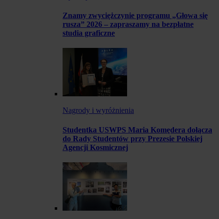
Znamy zwyciężczynie programu „Głowa się
rusza” 2026 – zapraszamy na bezpłatne
studia graficzne
Nagrody i wyróżnienia
Studentka USWPS Maria Komędera dołącza
do Rady Studentów przy Prezesie Polskiej
Agencji Kosmicznej