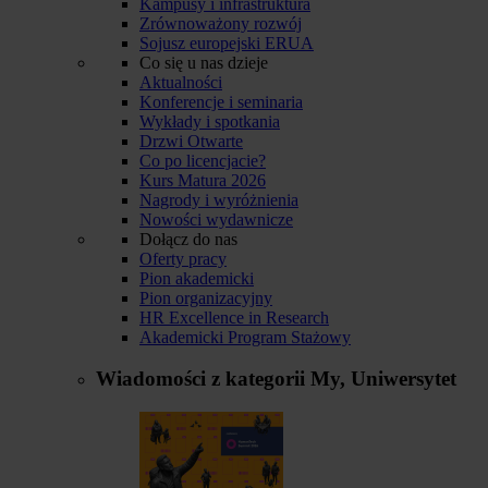
Kampusy i infrastruktura
Zrównoważony rozwój
Sojusz europejski ERUA
Co się u nas dzieje
Aktualności
Konferencje i seminaria
Wykłady i spotkania
Drzwi Otwarte
Co po licencjacie?
Kurs Matura 2026
Nagrody i wyróżnienia
Nowości wydawnicze
Dołącz do nas
Oferty pracy
Pion akademicki
Pion organizacyjny
HR Excellence in Research
Akademicki Program Stażowy
Wiadomości z kategorii
My, Uniwersytet