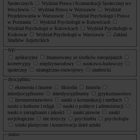
Społecznych
Wydział Prawa i Komunikacji Społecznej we
Wrocławiu
Wydział Prawa w Warszawie
Wydział
Projektowania w Warszawie
Wydział Psychologii i Prawa
w Poznaniu
Wydział Psychologii w Katowicach
Wydział Psychologii w Katowicach
Wydział Psychologii w
Krakowie
Wydział Psychologii w Warszawie
Zakład
Studiów Azjatyckich
typ:
aplikacyjny
finansowany ze środków europejskich
komercyjny
międzynarodowy
naukowo-badawczy
społeczny
strategiczno-rozwojowy
studencki
dyscyplina:
ekonomia i finanse
filozofia
historia
interdyscyplinarne
interdyscyplinarny
językoznawstwo
literaturoznawstwo
nauki o komunikacji i mediach
nauki o kulturze i religii
nauki o polityce i administracji
nauki o zarządzaniu i jakości
nauki prawne
nauki
socjologiczne
nie dotyczy
psychiatria
psychologia
sztuki plastyczne i konserwacja dzieł sztuki
status: