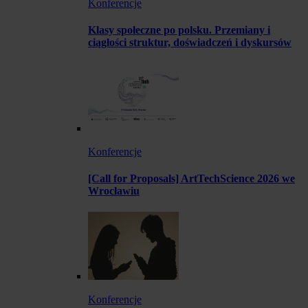
Konferencje
Klasy społeczne po polsku. Przemiany i
ciągłości struktur, doświadczeń i dyskursów
Konferencje
[Call for Proposals] ArtTechScience 2026 we
Wrocławiu
Konferencje