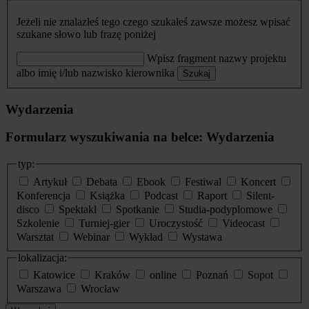
Jeżeli nie znalazłeś tego czego szukałeś zawsze możesz wpisać
szukane słowo lub frazę poniżej
Wpisz fragment nazwy projektu
albo imię i/lub nazwisko kierownika
Szukaj
Wydarzenia
Formularz wyszukiwania na belce: Wydarzenia
typ:
Artykuł
Debata
Ebook
Festiwal
Koncert
Konferencja
Książka
Podcast
Raport
Silent-
disco
Spektakl
Spotkanie
Studia-podyplomowe
Szkolenie
Turniej-gier
Uroczystość
Videocast
Warsztat
Webinar
Wykład
Wystawa
lokalizacja:
Katowice
Kraków
online
Poznań
Sopot
Warszawa
Wrocław