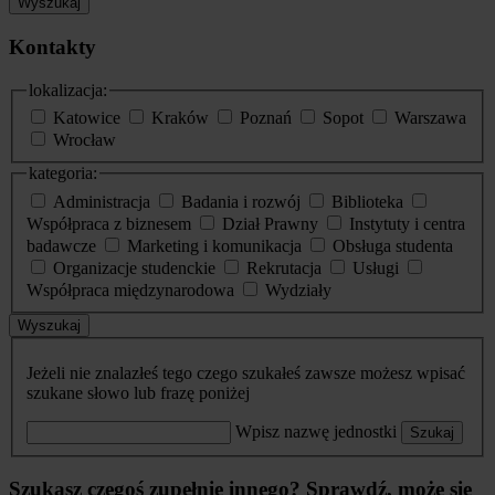
Wyszukaj
Kontakty
lokalizacja:
Katowice
Kraków
Poznań
Sopot
Warszawa
Wrocław
kategoria:
Administracja
Badania i rozwój
Biblioteka
Współpraca z biznesem
Dział Prawny
Instytuty i centra
badawcze
Marketing i komunikacja
Obsługa studenta
Organizacje studenckie
Rekrutacja
Usługi
Współpraca międzynarodowa
Wydziały
Wyszukaj
Jeżeli nie znalazłeś tego czego szukałeś zawsze możesz wpisać
szukane słowo lub frazę poniżej
Wpisz nazwę jednostki
Szukaj
Szukasz czegoś zupełnie innego? Sprawdź, może się