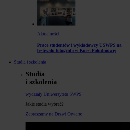
Aktualności
Prace studentów i wykładowcy USWPS na
festiwalu fotografii w Korei Południowej
Studia i szkolenia
Studia
i szkolenia
wydziały Uniwersytetu SWPS
Jakie studia wybrać?
Zapraszamy na Drzwi Otwarte