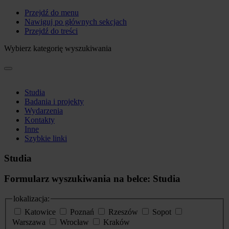
Przejdź do menu
Nawiguj po głównych sekcjach
Przejdź do treści
Wybierz kategorię wyszukiwania
Studia
Badania i projekty
Wydarzenia
Kontakty
Inne
Szybkie linki
Studia
Formularz wyszukiwania na belce: Studia
lokalizacja:
Katowice
Poznań
Rzeszów
Sopot
Warszawa
Wrocław
Kraków