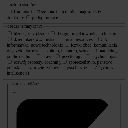
poziom studiów:
I stopnia
II stopnia
jednolite magisterskie
doktoraty
podyplomowe
obszar tematyczny:
biznes, zarządzanie
design, projektowanie, architektura
dziennikarstwo, media
human resources
UX,
informatyka, nowe technologie
języki obce, komunikacja
międzykulturowa
kultura, literatura, sztuka
marketing,
public relations
prawo
psychologia
psychoterapia
rozwój osobisty, coaching
społeczeństwo, państwo,
polityka
zdrowie, zaburzenia psychiczne
AI (sztuczna
inteligencja)
dodatkowe
forma studiów:
informacje
o
studiach