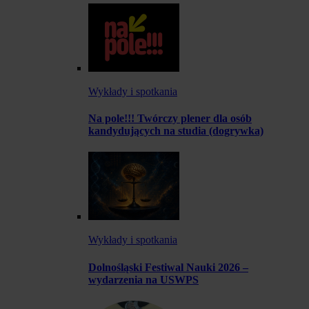
Wykłady i spotkania
Na pole!!! Twórczy plener dla osób
kandydujących na studia (dogrywka)
Wykłady i spotkania
Dolnośląski Festiwal Nauki 2026 –
wydarzenia na USWPS