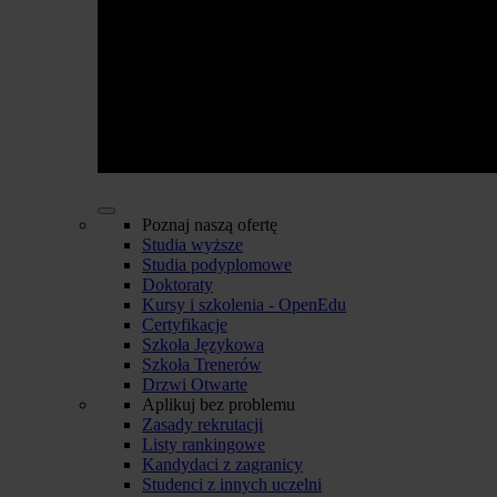
Poznaj naszą ofertę
Studia wyższe
Studia podyplomowe
Doktoraty
Kursy i szkolenia - OpenEdu
Certyfikacje
Szkoła Językowa
Szkoła Trenerów
Drzwi Otwarte
Aplikuj bez problemu
Zasady rekrutacji
Listy rankingowe
Kandydaci z zagranicy
Studenci z innych uczelni