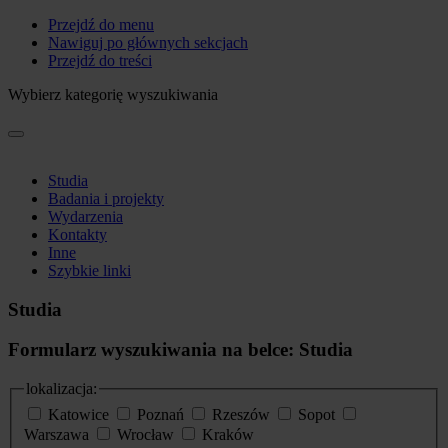
Przejdź do menu
Nawiguj po głównych sekcjach
Przejdź do treści
Wybierz kategorię wyszukiwania
Studia
Badania i projekty
Wydarzenia
Kontakty
Inne
Szybkie linki
Studia
Formularz wyszukiwania na belce: Studia
lokalizacja:
Katowice
Poznań
Rzeszów
Sopot
Warszawa
Wrocław
Kraków