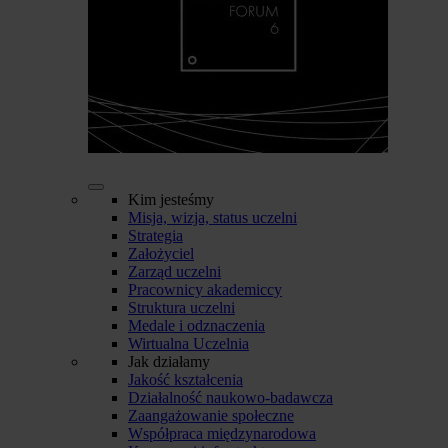
Kim jesteśmy
Misja, wizja, status uczelni
Strategia
Założyciel
Zarząd uczelni
Pracownicy akademiccy
Struktura uczelni
Medale i odznaczenia
Wirtualna Uczelnia
Jak działamy
Jakość kształcenia
Działalność naukowo-badawcza
Zaangażowanie społeczne
Współpraca międzynarodowa