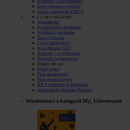
Kampusy i infrastruktura
Zrównoważony rozwój
Sojusz europejski ERUA
Co się u nas dzieje
Aktualności
Konferencje i seminaria
Wykłady i spotkania
Drzwi Otwarte
Co po licencjacie?
Kurs Matura 2026
Nagrody i wyróżnienia
Nowości wydawnicze
Dołącz do nas
Oferty pracy
Pion akademicki
Pion organizacyjny
HR Excellence in Research
Akademicki Program Stażowy
Wiadomości z kategorii
My, Uniwersytet