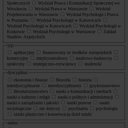
Społecznych
Wydział Prawa i Komunikacji Społecznej we
Wrocławiu
Wydział Prawa w Warszawie
Wydział
Projektowania w Warszawie
Wydział Psychologii i Prawa
w Poznaniu
Wydział Psychologii w Katowicach
Wydział Psychologii w Katowicach
Wydział Psychologii w
Krakowie
Wydział Psychologii w Warszawie
Zakład
Studiów Azjatyckich
typ:
aplikacyjny
finansowany ze środków europejskich
komercyjny
międzynarodowy
naukowo-badawczy
społeczny
strategiczno-rozwojowy
studencki
dyscyplina:
ekonomia i finanse
filozofia
historia
interdyscyplinarne
interdyscyplinarny
językoznawstwo
literaturoznawstwo
nauki o komunikacji i mediach
nauki o kulturze i religii
nauki o polityce i administracji
nauki o zarządzaniu i jakości
nauki prawne
nauki
socjologiczne
nie dotyczy
psychiatria
psychologia
sztuki plastyczne i konserwacja dzieł sztuki
status: