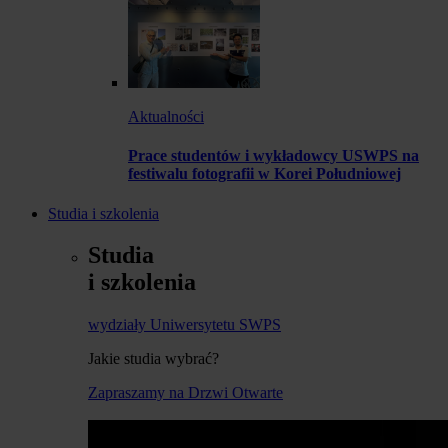
Aktualności
Prace studentów i wykładowcy USWPS na
festiwalu fotografii w Korei Południowej
Studia i szkolenia
Studia
i szkolenia
wydziały Uniwersytetu SWPS
Jakie studia wybrać?
Zapraszamy na Drzwi Otwarte