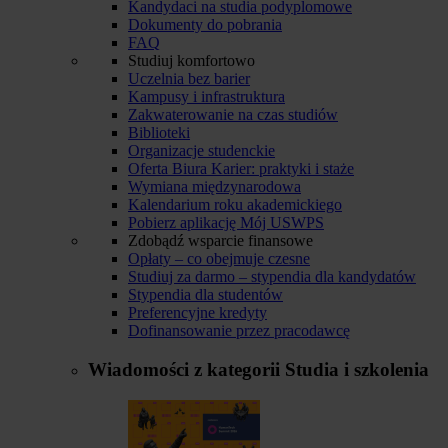
Kandydaci na studia podyplomowe
Dokumenty do pobrania
FAQ
Studiuj komfortowo
Uczelnia bez barier
Kampusy i infrastruktura
Zakwaterowanie na czas studiów
Biblioteki
Organizacje studenckie
Oferta Biura Karier: praktyki i staże
Wymiana międzynarodowa
Kalendarium roku akademickiego
Pobierz aplikację Mój USWPS
Zdobądź wsparcie finansowe
Opłaty – co obejmuje czesne
Studiuj za darmo – stypendia dla kandydatów
Stypendia dla studentów
Preferencyjne kredyty
Dofinansowanie przez pracodawcę
Wiadomości z kategorii
Studia i szkolenia