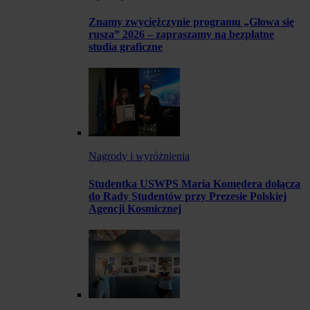
Znamy zwyciężczynie programu „Głowa się
rusza” 2026 – zapraszamy na bezpłatne
studia graficzne
Nagrody i wyróżnienia
Studentka USWPS Maria Komędera dołącza
do Rady Studentów przy Prezesie Polskiej
Agencji Kosmicznej