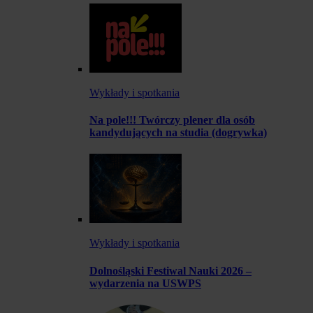
Wykłady i spotkania
Na pole!!! Twórczy plener dla osób
kandydujących na studia (dogrywka)
Wykłady i spotkania
Dolnośląski Festiwal Nauki 2026 –
wydarzenia na USWPS