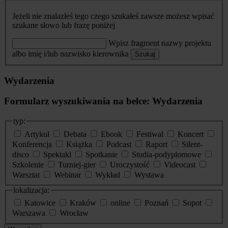
Jeżeli nie znalazłeś tego czego szukałeś zawsze możesz wpisać
szukane słowo lub frazę poniżej
Wpisz fragment nazwy projektu
albo imię i/lub nazwisko kierownika
Szukaj
Wydarzenia
Formularz wyszukiwania na belce: Wydarzenia
typ:
Artykuł
Debata
Ebook
Festiwal
Koncert
Konferencja
Książka
Podcast
Raport
Silent-
disco
Spektakl
Spotkanie
Studia-podyplomowe
Szkolenie
Turniej-gier
Uroczystość
Videocast
Warsztat
Webinar
Wykład
Wystawa
lokalizacja:
Katowice
Kraków
online
Poznań
Sopot
Warszawa
Wrocław