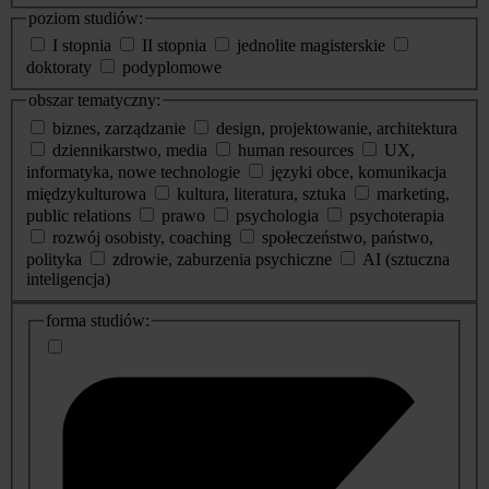
poziom studiów:
I stopnia
II stopnia
jednolite magisterskie
doktoraty
podyplomowe
obszar tematyczny:
biznes, zarządzanie
design, projektowanie, architektura
dziennikarstwo, media
human resources
UX,
informatyka, nowe technologie
języki obce, komunikacja
międzykulturowa
kultura, literatura, sztuka
marketing,
public relations
prawo
psychologia
psychoterapia
rozwój osobisty, coaching
społeczeństwo, państwo,
polityka
zdrowie, zaburzenia psychiczne
AI (sztuczna
inteligencja)
dodatkowe
forma studiów:
informacje
o
studiach