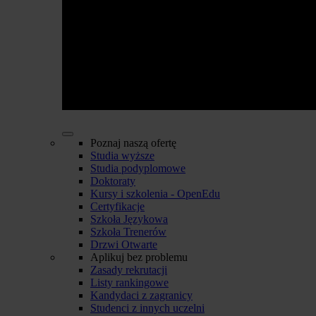
Poznaj naszą ofertę
Studia wyższe
Studia podyplomowe
Doktoraty
Kursy i szkolenia - OpenEdu
Certyfikacje
Szkoła Językowa
Szkoła Trenerów
Drzwi Otwarte
Aplikuj bez problemu
Zasady rekrutacji
Listy rankingowe
Kandydaci z zagranicy
Studenci z innych uczelni