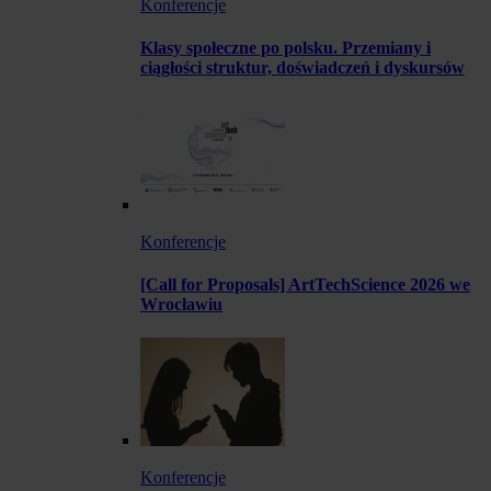
Konferencje
Klasy społeczne po polsku. Przemiany i
ciągłości struktur, doświadczeń i dyskursów
Konferencje
[Call for Proposals] ArtTechScience 2026 we
Wrocławiu
Konferencje