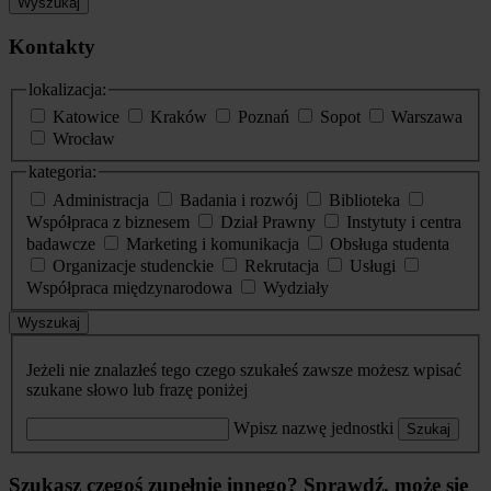
Wyszukaj
Kontakty
lokalizacja:
Katowice
Kraków
Poznań
Sopot
Warszawa
Wrocław
kategoria:
Administracja
Badania i rozwój
Biblioteka
Współpraca z biznesem
Dział Prawny
Instytuty i centra
badawcze
Marketing i komunikacja
Obsługa studenta
Organizacje studenckie
Rekrutacja
Usługi
Współpraca międzynarodowa
Wydziały
Wyszukaj
Jeżeli nie znalazłeś tego czego szukałeś zawsze możesz wpisać
szukane słowo lub frazę poniżej
Wpisz nazwę jednostki
Szukaj
Szukasz czegoś zupełnie innego? Sprawdź, może się