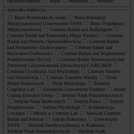
ogólnouczelniany
Sopot
Warszawa
Wrocław
jednostka badawcza:
Biuro Prorektorki ds. nauki
Biuro Rekrutacji
Międzynarodowej Uniwersytetu SWPS
Biuro Współpracy
Międzynarodowej
Centrum Badań nad Bullyingiem
Centrum Badań nad Ekonomiką Miejsc Pamięci
Centrum
Badań nad Historią i Sprawiedliwością
Centrum Badań
nad Poznaniem i Zachowaniem
Centrum badań nad
Rozwojem Osobowości
Centrum Badań nad Wspieraniem
Podejmowania Decyzji
Centrum Badań Stosowanych nad
Zdrowiem i Zachowaniami Zdrowotnymi CARE-BEH
Centrum Cywilizacji Azji Wschodniej
Centrum Studiów
nad Demokracją
Centrum Transferu Wiedzy
Dział
Badań Naukowych
Dział Marketingu
Emotion
Cognition Lab
Europejski Uniwersytet Viadrina
Health
Coping Research Group
Instytut Nauk Humanistycznych
Instytut Nauk Społecznych
Instytut Prawa
Instytut
Projektowania
Instytut Psychologii
Konfederacja
Lewiatan
Młodzi w Centrum Lab
StresLab Centrum
Badań nad Stresem
Szkoła Doktorska
Uniwersytet
SWPS
Wydział Interdyscyplinarny w Krakowie
Wydział Nauk Humanistycznych
Wydział Nauk