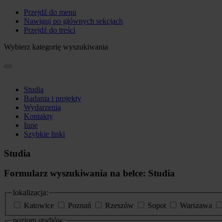
Przejdź do menu
Nawiguj po głównych sekcjach
Przejdź do treści
Wybierz kategorię wyszukiwania
Studia
Badania i projekty
Wydarzenia
Kontakty
Inne
Szybkie linki
Studia
Formularz wyszukiwania na belce: Studia
lokalizacja:
Katowice
Poznań
Rzeszów
Sopot
Warszawa
poziom studiów: