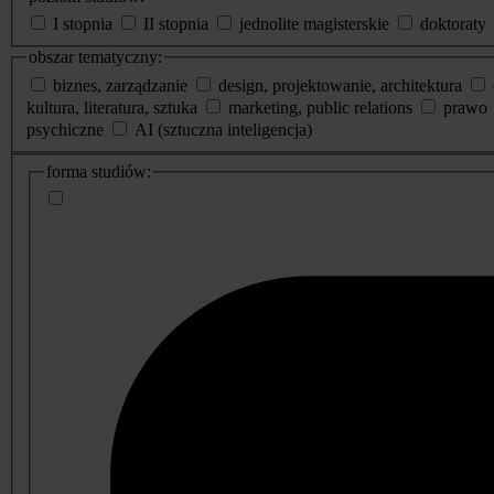
I stopnia
II stopnia
jednolite magisterskie
doktoraty
obszar tematyczny:
biznes, zarządzanie
design, projektowanie, architektura
kultura, literatura, sztuka
marketing, public relations
prawo
psychiczne
AI (sztuczna inteligencja)
dodatkowe
forma studiów:
informacje
o
studiach