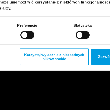
może uniemożliwić korzystanie z niektórych funkcjonalnośc
ularzy.
Preferencje
Statystyka
Korzystaj wyłącznie z niezbędnych
Zezwól
plików cookie