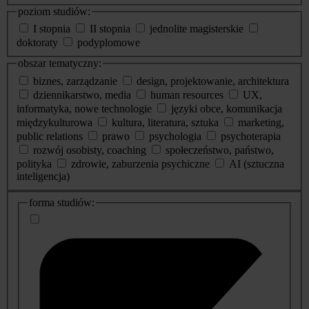
poziom studiów:
I stopnia
II stopnia
jednolite magisterskie
doktoraty
podyplomowe
obszar tematyczny:
biznes, zarządzanie
design, projektowanie, architektura
dziennikarstwo, media
human resources
UX,
informatyka, nowe technologie
języki obce, komunikacja
międzykulturowa
kultura, literatura, sztuka
marketing,
public relations
prawo
psychologia
psychoterapia
rozwój osobisty, coaching
społeczeństwo, państwo,
polityka
zdrowie, zaburzenia psychiczne
AI (sztuczna
inteligencja)
dodatkowe
forma studiów:
informacje
o
studiach