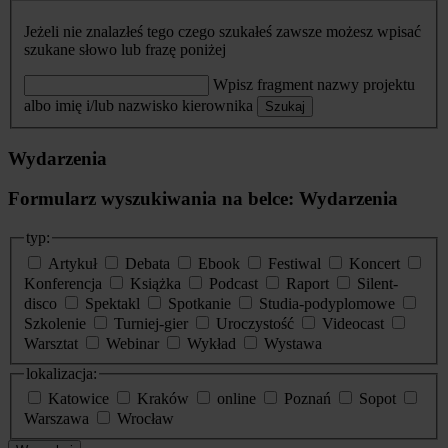
Jeżeli nie znalazłeś tego czego szukałeś zawsze możesz wpisać
szukane słowo lub frazę poniżej
Wpisz fragment nazwy projektu
albo imię i/lub nazwisko kierownika
Szukaj
Wydarzenia
Formularz wyszukiwania na belce: Wydarzenia
typ:
Artykuł
Debata
Ebook
Festiwal
Koncert
Konferencja
Książka
Podcast
Raport
Silent-
disco
Spektakl
Spotkanie
Studia-podyplomowe
Szkolenie
Turniej-gier
Uroczystość
Videocast
Warsztat
Webinar
Wykład
Wystawa
lokalizacja:
Katowice
Kraków
online
Poznań
Sopot
Warszawa
Wrocław