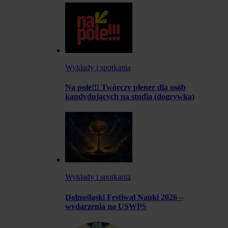
Wykłady i spotkania
Na pole!!! Twórczy plener dla osób
kandydujących na studia (dogrywka)
Wykłady i spotkania
Dolnośląski Festiwal Nauki 2026 –
wydarzenia na USWPS