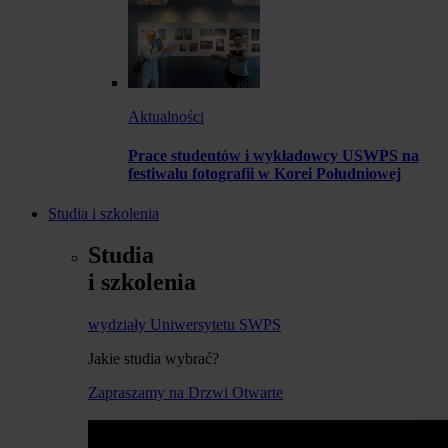
Aktualności
Prace studentów i wykładowcy USWPS na
festiwalu fotografii w Korei Południowej
Studia i szkolenia
Studia
i szkolenia
wydziały Uniwersytetu SWPS
Jakie studia wybrać?
Zapraszamy na Drzwi Otwarte