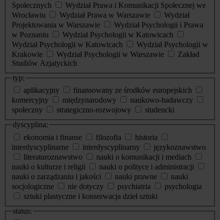
Społecznych
Wydział Prawa i Komunikacji Społecznej we
Wrocławiu
Wydział Prawa w Warszawie
Wydział
Projektowania w Warszawie
Wydział Psychologii i Prawa
w Poznaniu
Wydział Psychologii w Katowicach
Wydział Psychologii w Katowicach
Wydział Psychologii w
Krakowie
Wydział Psychologii w Warszawie
Zakład
Studiów Azjatyckich
typ:
aplikacyjny
finansowany ze środków europejskich
komercyjny
międzynarodowy
naukowo-badawczy
społeczny
strategiczno-rozwojowy
studencki
dyscyplina:
ekonomia i finanse
filozofia
historia
interdyscyplinarne
interdyscyplinarny
językoznawstwo
literaturoznawstwo
nauki o komunikacji i mediach
nauki o kulturze i religii
nauki o polityce i administracji
nauki o zarządzaniu i jakości
nauki prawne
nauki
socjologiczne
nie dotyczy
psychiatria
psychologia
sztuki plastyczne i konserwacja dzieł sztuki
status: