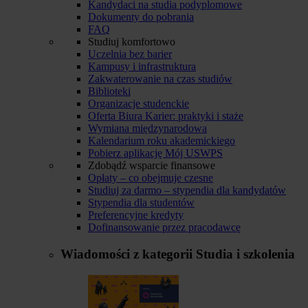
Kandydaci na studia podyplomowe
Dokumenty do pobrania
FAQ
Studiuj komfortowo
Uczelnia bez barier
Kampusy i infrastruktura
Zakwaterowanie na czas studiów
Biblioteki
Organizacje studenckie
Oferta Biura Karier: praktyki i staże
Wymiana międzynarodowa
Kalendarium roku akademickiego
Pobierz aplikację Mój USWPS
Zdobądź wsparcie finansowe
Opłaty – co obejmuje czesne
Studiuj za darmo – stypendia dla kandydatów
Stypendia dla studentów
Preferencyjne kredyty
Dofinansowanie przez pracodawcę
Wiadomości z kategorii
Studia i szkolenia