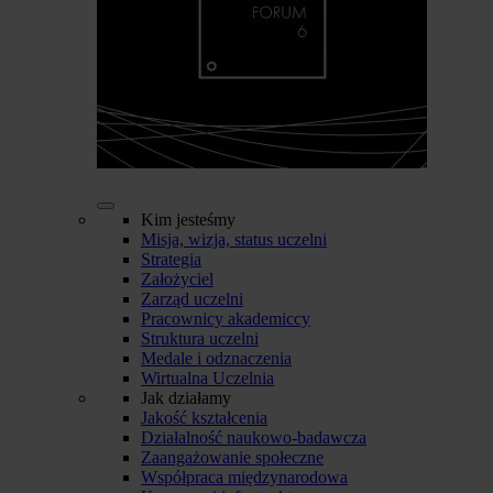
Kim jesteśmy
Misja, wizja, status uczelni
Strategia
Założyciel
Zarząd uczelni
Pracownicy akademiccy
Struktura uczelni
Medale i odznaczenia
Wirtualna Uczelnia
Jak działamy
Jakość kształcenia
Działalność naukowo-badawcza
Zaangażowanie społeczne
Współpraca międzynarodowa