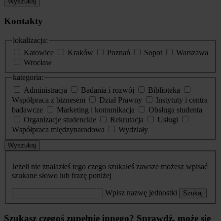
Wyszukaj
Kontakty
lokalizacja:
Katowice
Kraków
Poznań
Sopot
Warszawa
Wrocław
kategoria:
Administracja
Badania i rozwój
Biblioteka
Współpraca z biznesem
Dział Prawny
Instytuty i centra
badawcze
Marketing i komunikacja
Obsługa studenta
Organizacje studenckie
Rekrutacja
Usługi
Współpraca międzynarodowa
Wydziały
Wyszukaj
Jeżeli nie znalazłeś tego czego szukałeś zawsze możesz wpisać
szukane słowo lub frazę poniżej
Wpisz nazwę jednostki
Szukaj
Szukasz czegoś zupełnie innego? Sprawdź, może się