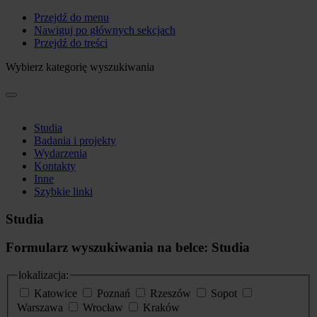
Przejdź do menu
Nawiguj po głównych sekcjach
Przejdź do treści
Wybierz kategorię wyszukiwania
Studia
Badania i projekty
Wydarzenia
Kontakty
Inne
Szybkie linki
Studia
Formularz wyszukiwania na belce: Studia
lokalizacja:
Katowice
Poznań
Rzeszów
Sopot
Warszawa
Wrocław
Kraków