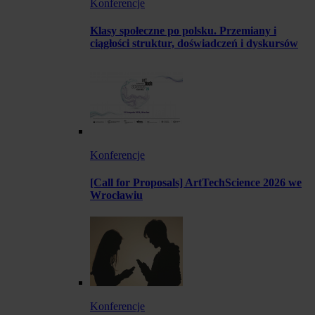
Konferencje
Klasy społeczne po polsku. Przemiany i
ciągłości struktur, doświadczeń i dyskursów
Konferencje
[Call for Proposals] ArtTechScience 2026 we
Wrocławiu
Konferencje