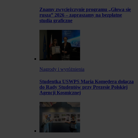
Znamy zwyciężczynie programu „Głowa się
rusza” 2026 – zapraszamy na bezpłatne
studia graficzne
Nagrody i wyróżnienia
Studentka USWPS Maria Komędera dołącza
do Rady Studentów przy Prezesie Polskiej
Agencji Kosmicznej