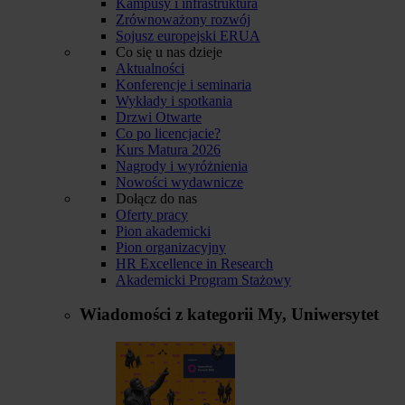
Kampusy i infrastruktura
Zrównoważony rozwój
Sojusz europejski ERUA
Co się u nas dzieje
Aktualności
Konferencje i seminaria
Wykłady i spotkania
Drzwi Otwarte
Co po licencjacie?
Kurs Matura 2026
Nagrody i wyróżnienia
Nowości wydawnicze
Dołącz do nas
Oferty pracy
Pion akademicki
Pion organizacyjny
HR Excellence in Research
Akademicki Program Stażowy
Wiadomości z kategorii
My, Uniwersytet