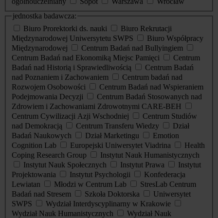
ogólnouczelniany
Sopot
Warszawa
Wrocław
jednostka badawcza:
Biuro Prorektorki ds. nauki
Biuro Rekrutacji
Międzynarodowej Uniwersytetu SWPS
Biuro Współpracy
Międzynarodowej
Centrum Badań nad Bullyingiem
Centrum Badań nad Ekonomiką Miejsc Pamięci
Centrum
Badań nad Historią i Sprawiedliwością
Centrum Badań
nad Poznaniem i Zachowaniem
Centrum badań nad
Rozwojem Osobowości
Centrum Badań nad Wspieraniem
Podejmowania Decyzji
Centrum Badań Stosowanych nad
Zdrowiem i Zachowaniami Zdrowotnymi CARE-BEH
Centrum Cywilizacji Azji Wschodniej
Centrum Studiów
nad Demokracją
Centrum Transferu Wiedzy
Dział
Badań Naukowych
Dział Marketingu
Emotion
Cognition Lab
Europejski Uniwersytet Viadrina
Health
Coping Research Group
Instytut Nauk Humanistycznych
Instytut Nauk Społecznych
Instytut Prawa
Instytut
Projektowania
Instytut Psychologii
Konfederacja
Lewiatan
Młodzi w Centrum Lab
StresLab Centrum
Badań nad Stresem
Szkoła Doktorska
Uniwersytet
SWPS
Wydział Interdyscyplinarny w Krakowie
Wydział Nauk Humanistycznych
Wydział Nauk