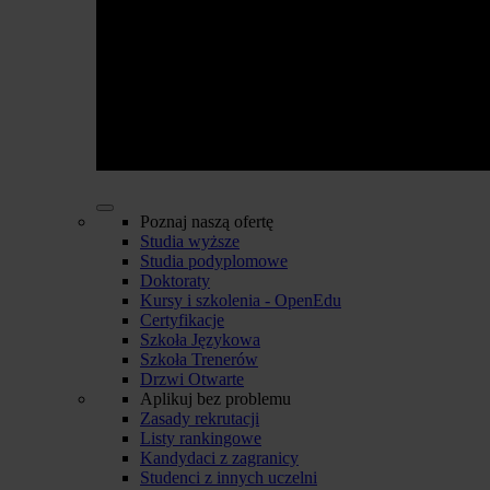
Poznaj naszą ofertę
Studia wyższe
Studia podyplomowe
Doktoraty
Kursy i szkolenia - OpenEdu
Certyfikacje
Szkoła Językowa
Szkoła Trenerów
Drzwi Otwarte
Aplikuj bez problemu
Zasady rekrutacji
Listy rankingowe
Kandydaci z zagranicy
Studenci z innych uczelni