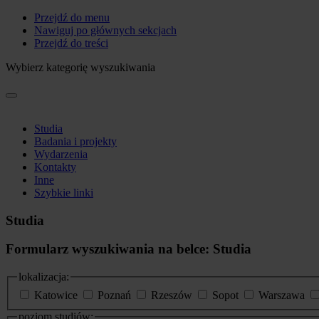
Przejdź do menu
Nawiguj po głównych sekcjach
Przejdź do treści
Wybierz kategorię wyszukiwania
Studia
Badania i projekty
Wydarzenia
Kontakty
Inne
Szybkie linki
Studia
Formularz wyszukiwania na belce: Studia
lokalizacja:
Katowice
Poznań
Rzeszów
Sopot
Warszawa
poziom studiów: