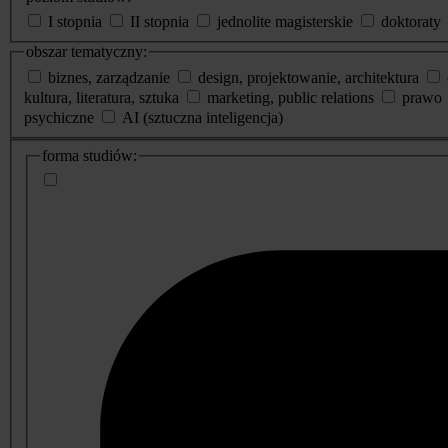
I stopnia
II stopnia
jednolite magisterskie
doktoraty
obszar tematyczny:
biznes, zarządzanie
design, projektowanie, architektura
kultura, literatura, sztuka
marketing, public relations
prawo
psychiczne
AI (sztuczna inteligencja)
dodatkowe
forma studiów:
informacje
o
studiach