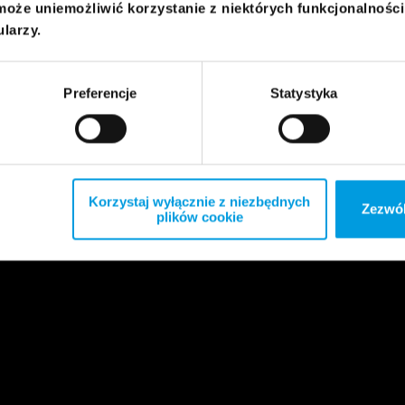
może uniemożliwić korzystanie z niektórych funkcjonalnośc
ularzy.
Preferencje
Statystyka
Korzystaj wyłącznie z niezbędnych
Zezwól
plików cookie