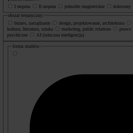
I stopnia
II stopnia
jednolite magisterskie
doktoraty
obszar tematyczny:
biznes, zarządzanie
design, projektowanie, architektura
kultura, literatura, sztuka
marketing, public relations
prawo
psychiczne
AI (sztuczna inteligencja)
dodatkowe
forma studiów:
informacje
o
studiach