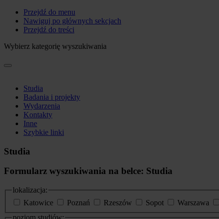
Przejdź do menu
Nawiguj po głównych sekcjach
Przejdź do treści
Wybierz kategorię wyszukiwania
Studia
Badania i projekty
Wydarzenia
Kontakty
Inne
Szybkie linki
Studia
Formularz wyszukiwania na belce: Studia
lokalizacja:
Katowice
Poznań
Rzeszów
Sopot
Warszawa
poziom studiów: