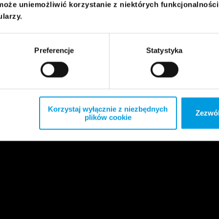
może uniemożliwić korzystanie z niektórych funkcjonalnośc
ularzy.
Preferencje
Statystyka
Korzystaj wyłącznie z niezbędnych
Zezwól
plików cookie