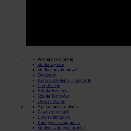
Poznaj naszą ofertę
Studia wyższe
Studia podyplomowe
Doktoraty
Kursy i szkolenia - OpenEdu
Certyfikacje
Szkoła Językowa
Szkoła Trenerów
Drzwi Otwarte
Aplikuj bez problemu
Zasady rekrutacji
Listy rankingowe
Kandydaci z zagranicy
Studenci z innych uczelni