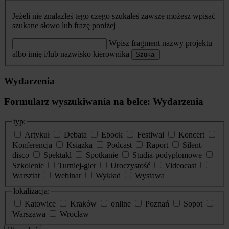
Jeżeli nie znalazłeś tego czego szukałeś zawsze możesz wpisać
szukane słowo lub frazę poniżej
Wpisz fragment nazwy projektu
albo imię i/lub nazwisko kierownika
Szukaj
Wydarzenia
Formularz wyszukiwania na belce: Wydarzenia
typ:
Artykuł
Debata
Ebook
Festiwal
Koncert
Konferencja
Książka
Podcast
Raport
Silent-
disco
Spektakl
Spotkanie
Studia-podyplomowe
Szkolenie
Turniej-gier
Uroczystość
Videocast
Warsztat
Webinar
Wykład
Wystawa
lokalizacja:
Katowice
Kraków
online
Poznań
Sopot
Warszawa
Wrocław