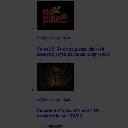
Wykłady i spotkania
Na pole!!! Twórczy plener dla osób
kandydujących na studia (dogrywka)
Wykłady i spotkania
Dolnośląski Festiwal Nauki 2026 –
wydarzenia na USWPS