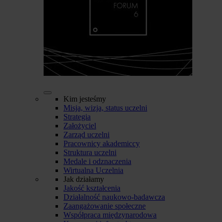
Kim jesteśmy
Misja, wizja, status uczelni
Strategia
Założyciel
Zarząd uczelni
Pracownicy akademiccy
Struktura uczelni
Medale i odznaczenia
Wirtualna Uczelnia
Jak działamy
Jakość kształcenia
Działalność naukowo-badawcza
Zaangażowanie społeczne
Współpraca międzynarodowa