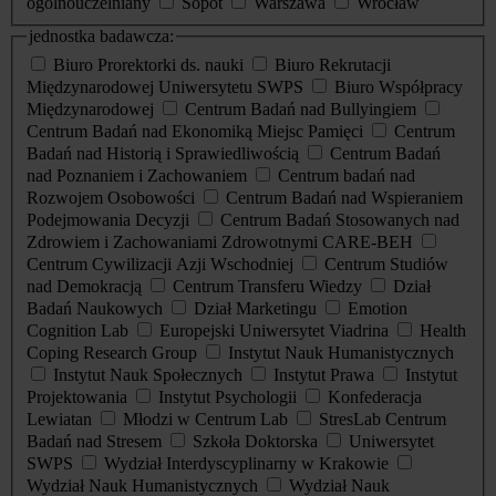
ogólnouczelniany
Sopot
Warszawa
Wrocław
jednostka badawcza:
Biuro Prorektorki ds. nauki
Biuro Rekrutacji
Międzynarodowej Uniwersytetu SWPS
Biuro Współpracy
Międzynarodowej
Centrum Badań nad Bullyingiem
Centrum Badań nad Ekonomiką Miejsc Pamięci
Centrum
Badań nad Historią i Sprawiedliwością
Centrum Badań
nad Poznaniem i Zachowaniem
Centrum badań nad
Rozwojem Osobowości
Centrum Badań nad Wspieraniem
Podejmowania Decyzji
Centrum Badań Stosowanych nad
Zdrowiem i Zachowaniami Zdrowotnymi CARE-BEH
Centrum Cywilizacji Azji Wschodniej
Centrum Studiów
nad Demokracją
Centrum Transferu Wiedzy
Dział
Badań Naukowych
Dział Marketingu
Emotion
Cognition Lab
Europejski Uniwersytet Viadrina
Health
Coping Research Group
Instytut Nauk Humanistycznych
Instytut Nauk Społecznych
Instytut Prawa
Instytut
Projektowania
Instytut Psychologii
Konfederacja
Lewiatan
Młodzi w Centrum Lab
StresLab Centrum
Badań nad Stresem
Szkoła Doktorska
Uniwersytet
SWPS
Wydział Interdyscyplinarny w Krakowie
Wydział Nauk Humanistycznych
Wydział Nauk