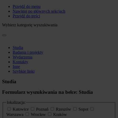
Przejdź do menu
Nawiguj po głównych sekcjach
Przejdź do treści
Wybierz kategorię wyszukiwania
Studia
Badania i projekty
Wydarzenia
Kontakty
Inne
Szybkie linki
Studia
Formularz wyszukiwania na belce: Studia
lokalizacja:
Katowice
Poznań
Rzeszów
Sopot
Warszawa
Wrocław
Kraków