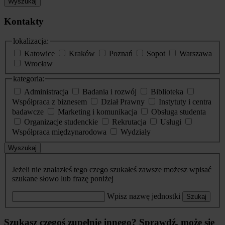
Wyszukaj
Kontakty
lokalizacja:
Katowice
Kraków
Poznań
Sopot
Warszawa
Wrocław
kategoria:
Administracja
Badania i rozwój
Biblioteka
Współpraca z biznesem
Dział Prawny
Instytuty i centra
badawcze
Marketing i komunikacja
Obsługa studenta
Organizacje studenckie
Rekrutacja
Usługi
Współpraca międzynarodowa
Wydziały
Wyszukaj
Jeżeli nie znalazłeś tego czego szukałeś zawsze możesz wpisać
szukane słowo lub frazę poniżej
Wpisz nazwę jednostki
Szukaj
Szukasz czegoś zupełnie innego? Sprawdź, może się