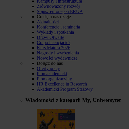
Kampusy i infrastruktura
Zrównoważony rozwój
Sojusz europejski ERUA
Co się u nas dzieje
Aktualności
Konferencje i seminaria
Wykłady i spotkania
Drzwi Otwarte
Co po licencjacie?
Kurs Matura 2026
Nagrody i wyróżnienia
Nowości wydawnicze
Dołącz do nas
Oferty pracy
Pion akademicki
Pion organizacyjny
HR Excellence in Research
Akademicki Program Stażowy
Wiadomości z kategorii
My, Uniwersytet