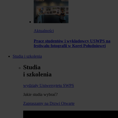
Aktualności
Prace studentów i wykładowcy USWPS na
festiwalu fotografii w Korei Południowej
Studia i szkolenia
Studia
i szkolenia
wydziały Uniwersytetu SWPS
Jakie studia wybrać?
Zapraszamy na Drzwi Otwarte