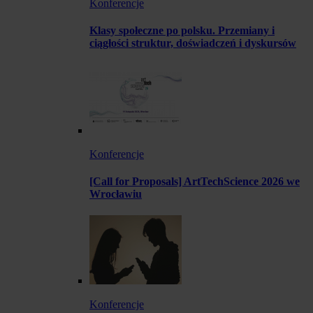
Konferencje
Klasy społeczne po polsku. Przemiany i
ciągłości struktur, doświadczeń i dyskursów
Konferencje
[Call for Proposals] ArtTechScience 2026 we
Wrocławiu
Konferencje