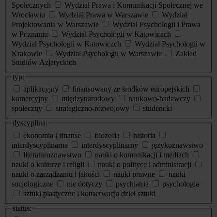
Społecznych
Wydział Prawa i Komunikacji Społecznej we
Wrocławiu
Wydział Prawa w Warszawie
Wydział
Projektowania w Warszawie
Wydział Psychologii i Prawa
w Poznaniu
Wydział Psychologii w Katowicach
Wydział Psychologii w Katowicach
Wydział Psychologii w
Krakowie
Wydział Psychologii w Warszawie
Zakład
Studiów Azjatyckich
typ:
aplikacyjny
finansowany ze środków europejskich
komercyjny
międzynarodowy
naukowo-badawczy
społeczny
strategiczno-rozwojowy
studencki
dyscyplina:
ekonomia i finanse
filozofia
historia
interdyscyplinarne
interdyscyplinarny
językoznawstwo
literaturoznawstwo
nauki o komunikacji i mediach
nauki o kulturze i religii
nauki o polityce i administracji
nauki o zarządzaniu i jakości
nauki prawne
nauki
socjologiczne
nie dotyczy
psychiatria
psychologia
sztuki plastyczne i konserwacja dzieł sztuki
status: