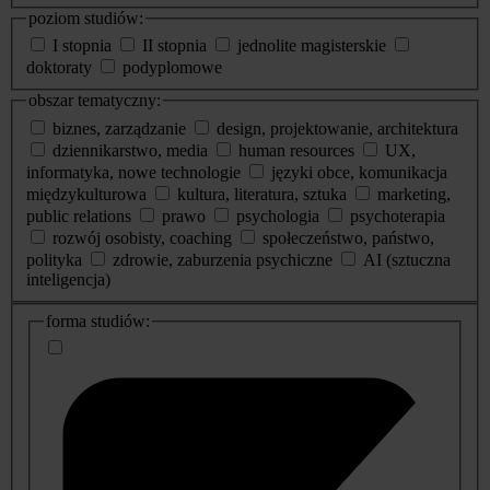
poziom studiów:
I stopnia
II stopnia
jednolite magisterskie
doktoraty
podyplomowe
obszar tematyczny:
biznes, zarządzanie
design, projektowanie, architektura
dziennikarstwo, media
human resources
UX,
informatyka, nowe technologie
języki obce, komunikacja
międzykulturowa
kultura, literatura, sztuka
marketing,
public relations
prawo
psychologia
psychoterapia
rozwój osobisty, coaching
społeczeństwo, państwo,
polityka
zdrowie, zaburzenia psychiczne
AI (sztuczna
inteligencja)
dodatkowe
forma studiów:
informacje
o
studiach