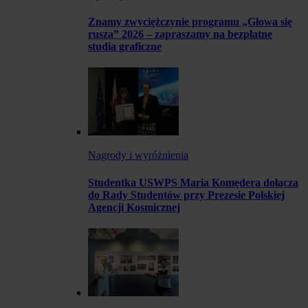
Znamy zwyciężczynie programu „Głowa się
rusza” 2026 – zapraszamy na bezpłatne
studia graficzne
Nagrody i wyróżnienia
Studentka USWPS Maria Komędera dołącza
do Rady Studentów przy Prezesie Polskiej
Agencji Kosmicznej