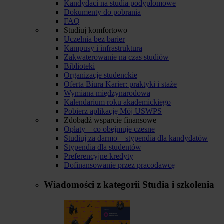
Kandydaci na studia podyplomowe
Dokumenty do pobrania
FAQ
Studiuj komfortowo
Uczelnia bez barier
Kampusy i infrastruktura
Zakwaterowanie na czas studiów
Biblioteki
Organizacje studenckie
Oferta Biura Karier: praktyki i staże
Wymiana międzynarodowa
Kalendarium roku akademickiego
Pobierz aplikację Mój USWPS
Zdobądź wsparcie finansowe
Opłaty – co obejmuje czesne
Studiuj za darmo – stypendia dla kandydatów
Stypendia dla studentów
Preferencyjne kredyty
Dofinansowanie przez pracodawcę
Wiadomości z kategorii
Studia i szkolenia