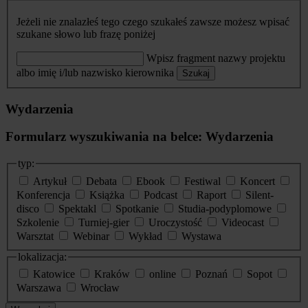
Jeżeli nie znalazłeś tego czego szukałeś zawsze możesz wpisać
szukane słowo lub frazę poniżej
Wpisz fragment nazwy projektu
albo imię i/lub nazwisko kierownika
Szukaj
Wydarzenia
Formularz wyszukiwania na belce: Wydarzenia
typ:
Artykuł
Debata
Ebook
Festiwal
Koncert
Konferencja
Książka
Podcast
Raport
Silent-
disco
Spektakl
Spotkanie
Studia-podyplomowe
Szkolenie
Turniej-gier
Uroczystość
Videocast
Warsztat
Webinar
Wykład
Wystawa
lokalizacja:
Katowice
Kraków
online
Poznań
Sopot
Warszawa
Wrocław