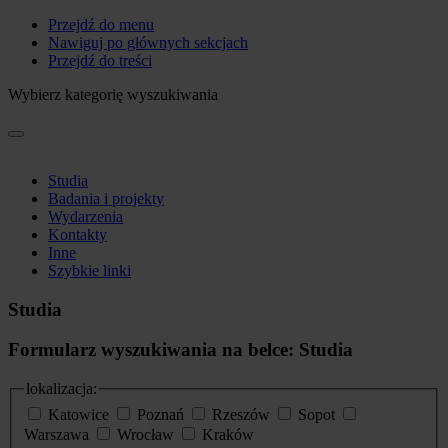
Przejdź do menu
Nawiguj po głównych sekcjach
Przejdź do treści
Wybierz kategorię wyszukiwania
Studia
Badania i projekty
Wydarzenia
Kontakty
Inne
Szybkie linki
Studia
Formularz wyszukiwania na belce: Studia
lokalizacja:
Katowice
Poznań
Rzeszów
Sopot
Warszawa
Wrocław
Kraków