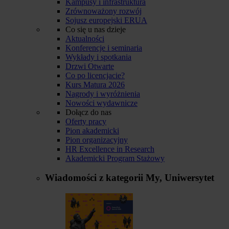
Kampusy i infrastruktura
Zrównoważony rozwój
Sojusz europejski ERUA
Co się u nas dzieje
Aktualności
Konferencje i seminaria
Wykłady i spotkania
Drzwi Otwarte
Co po licencjacie?
Kurs Matura 2026
Nagrody i wyróżnienia
Nowości wydawnicze
Dołącz do nas
Oferty pracy
Pion akademicki
Pion organizacyjny
HR Excellence in Research
Akademicki Program Stażowy
Wiadomości z kategorii
My, Uniwersytet