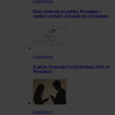
Konferencje
Klasy społeczne po polsku. Przemiany i
ciągłości struktur, doświadczeń i dyskursów
Konferencje
[Call for Proposals] ArtTechScience 2026 we
Wrocławiu
Konferencje