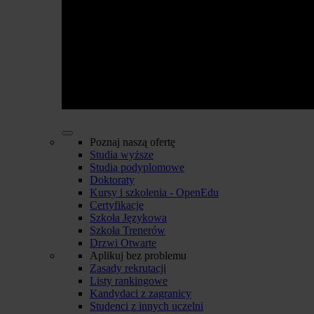
Poznaj naszą ofertę
Studia wyższe
Studia podyplomowe
Doktoraty
Kursy i szkolenia - OpenEdu
Certyfikacje
Szkoła Językowa
Szkoła Trenerów
Drzwi Otwarte
Aplikuj bez problemu
Zasady rekrutacji
Listy rankingowe
Kandydaci z zagranicy
Studenci z innych uczelni