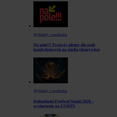
Wykłady i spotkania
Na pole!!! Twórczy plener dla osób
kandydujących na studia (dogrywka)
Wykłady i spotkania
Dolnośląski Festiwal Nauki 2026 –
wydarzenia na USWPS