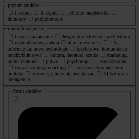
poziom studiów:
I stopnia
II stopnia
jednolite magisterskie
doktoraty
podyplomowe
obszar tematyczny:
biznes, zarządzanie
design, projektowanie, architektura
dziennikarstwo, media
human resources
UX,
informatyka, nowe technologie
języki obce, komunikacja
międzykulturowa
kultura, literatura, sztuka
marketing,
public relations
prawo
psychologia
psychoterapia
rozwój osobisty, coaching
społeczeństwo, państwo,
polityka
zdrowie, zaburzenia psychiczne
AI (sztuczna
inteligencja)
dodatkowe
forma studiów:
informacje
o
studiach