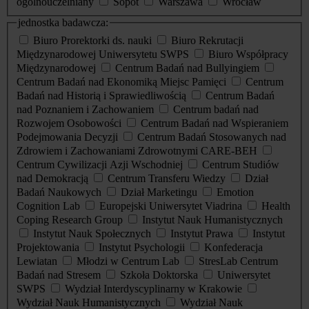
ogólnouczelniany
Sopot
Warszawa
Wrocław
jednostka badawcza:
Biuro Prorektorki ds. nauki
Biuro Rekrutacji
Międzynarodowej Uniwersytetu SWPS
Biuro Współpracy
Międzynarodowej
Centrum Badań nad Bullyingiem
Centrum Badań nad Ekonomiką Miejsc Pamięci
Centrum
Badań nad Historią i Sprawiedliwością
Centrum Badań
nad Poznaniem i Zachowaniem
Centrum badań nad
Rozwojem Osobowości
Centrum Badań nad Wspieraniem
Podejmowania Decyzji
Centrum Badań Stosowanych nad
Zdrowiem i Zachowaniami Zdrowotnymi CARE-BEH
Centrum Cywilizacji Azji Wschodniej
Centrum Studiów
nad Demokracją
Centrum Transferu Wiedzy
Dział
Badań Naukowych
Dział Marketingu
Emotion
Cognition Lab
Europejski Uniwersytet Viadrina
Health
Coping Research Group
Instytut Nauk Humanistycznych
Instytut Nauk Społecznych
Instytut Prawa
Instytut
Projektowania
Instytut Psychologii
Konfederacja
Lewiatan
Młodzi w Centrum Lab
StresLab Centrum
Badań nad Stresem
Szkoła Doktorska
Uniwersytet
SWPS
Wydział Interdyscyplinarny w Krakowie
Wydział Nauk Humanistycznych
Wydział Nauk