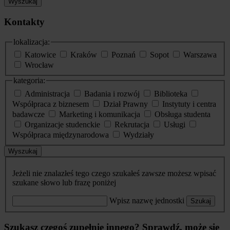
Wyszukaj
Kontakty
lokalizacja:
Katowice
Kraków
Poznań
Sopot
Warszawa
Wrocław
kategoria:
Administracja
Badania i rozwój
Biblioteka
Współpraca z biznesem
Dział Prawny
Instytuty i centra
badawcze
Marketing i komunikacja
Obsługa studenta
Organizacje studenckie
Rekrutacja
Usługi
Współpraca międzynarodowa
Wydziały
Wyszukaj
Jeżeli nie znalazłeś tego czego szukałeś zawsze możesz wpisać
szukane słowo lub frazę poniżej
Wpisz nazwę jednostki
Szukaj
Szukasz czegoś zupełnie innego? Sprawdź, może się