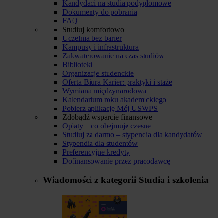
Kandydaci na studia podyplomowe
Dokumenty do pobrania
FAQ
Studiuj komfortowo
Uczelnia bez barier
Kampusy i infrastruktura
Zakwaterowanie na czas studiów
Biblioteki
Organizacje studenckie
Oferta Biura Karier: praktyki i staże
Wymiana międzynarodowa
Kalendarium roku akademickiego
Pobierz aplikację Mój USWPS
Zdobądź wsparcie finansowe
Opłaty – co obejmuje czesne
Studiuj za darmo – stypendia dla kandydatów
Stypendia dla studentów
Preferencyjne kredyty
Dofinansowanie przez pracodawcę
Wiadomości z kategorii
Studia i szkolenia