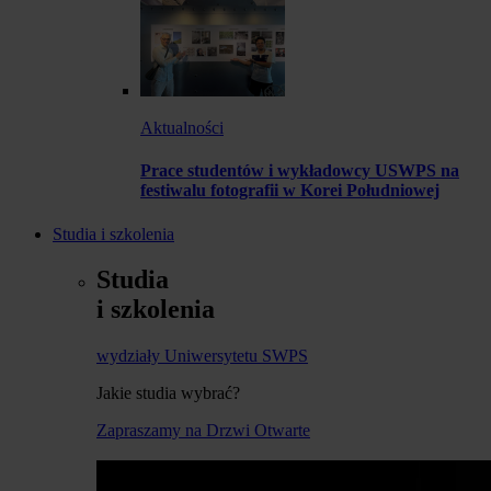
Aktualności
Prace studentów i wykładowcy USWPS na
festiwalu fotografii w Korei Południowej
Studia i szkolenia
Studia
i szkolenia
wydziały Uniwersytetu SWPS
Jakie studia wybrać?
Zapraszamy na Drzwi Otwarte