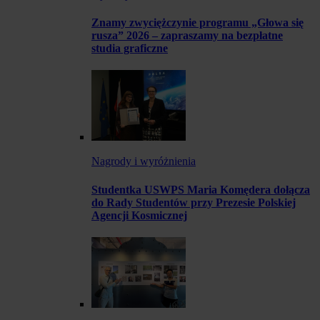
Znamy zwyciężczynie programu „Głowa się
rusza” 2026 – zapraszamy na bezpłatne
studia graficzne
Nagrody i wyróżnienia
Studentka USWPS Maria Komędera dołącza
do Rady Studentów przy Prezesie Polskiej
Agencji Kosmicznej