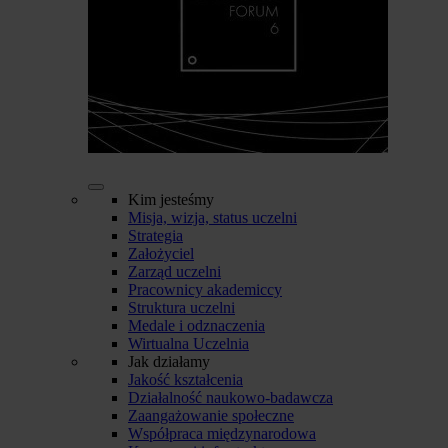
Kim jesteśmy
Misja, wizja, status uczelni
Strategia
Założyciel
Zarząd uczelni
Pracownicy akademiccy
Struktura uczelni
Medale i odznaczenia
Wirtualna Uczelnia
Jak działamy
Jakość kształcenia
Działalność naukowo-badawcza
Zaangażowanie społeczne
Współpraca międzynarodowa