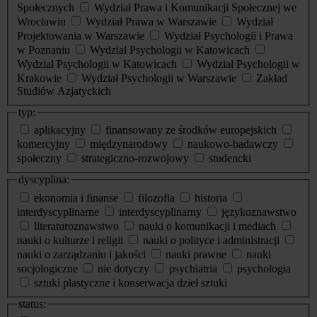
Społecznych
Wydział Prawa i Komunikacji Społecznej we
Wrocławiu
Wydział Prawa w Warszawie
Wydział
Projektowania w Warszawie
Wydział Psychologii i Prawa
w Poznaniu
Wydział Psychologii w Katowicach
Wydział Psychologii w Katowicach
Wydział Psychologii w
Krakowie
Wydział Psychologii w Warszawie
Zakład
Studiów Azjatyckich
typ:
aplikacyjny
finansowany ze środków europejskich
komercyjny
międzynarodowy
naukowo-badawczy
społeczny
strategiczno-rozwojowy
studencki
dyscyplina:
ekonomia i finanse
filozofia
historia
interdyscyplinarne
interdyscyplinarny
językoznawstwo
literaturoznawstwo
nauki o komunikacji i mediach
nauki o kulturze i religii
nauki o polityce i administracji
nauki o zarządzaniu i jakości
nauki prawne
nauki
socjologiczne
nie dotyczy
psychiatria
psychologia
sztuki plastyczne i konserwacja dzieł sztuki
status: