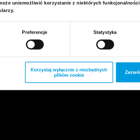
może uniemożliwić korzystanie z niektórych funkcjonalnośc
ularzy.
Preferencje
Statystyka
Korzystaj wyłącznie z niezbędnych
Zezwól
plików cookie