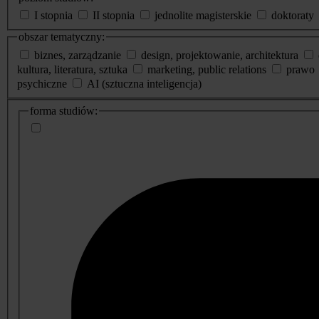
I stopnia
II stopnia
jednolite magisterskie
doktoraty
obszar tematyczny:
biznes, zarządzanie
design, projektowanie, architektura
kultura, literatura, sztuka
marketing, public relations
prawo
psychiczne
AI (sztuczna inteligencja)
dodatkowe
forma studiów:
informacje
o
studiach