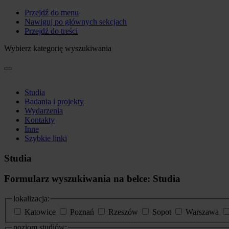
Przejdź do menu
Nawiguj po głównych sekcjach
Przejdź do treści
Wybierz kategorię wyszukiwania
Studia
Badania i projekty
Wydarzenia
Kontakty
Inne
Szybkie linki
Studia
Formularz wyszukiwania na belce: Studia
lokalizacja:
Katowice
Poznań
Rzeszów
Sopot
Warszawa
poziom studiów: