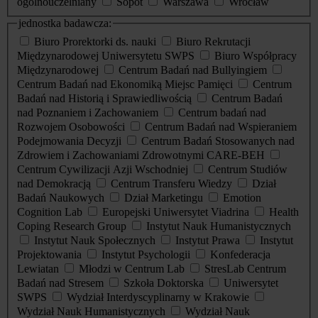
ogólnouczelniany
Sopot
Warszawa
Wrocław
jednostka badawcza:
Biuro Prorektorki ds. nauki
Biuro Rekrutacji
Międzynarodowej Uniwersytetu SWPS
Biuro Współpracy
Międzynarodowej
Centrum Badań nad Bullyingiem
Centrum Badań nad Ekonomiką Miejsc Pamięci
Centrum
Badań nad Historią i Sprawiedliwością
Centrum Badań
nad Poznaniem i Zachowaniem
Centrum badań nad
Rozwojem Osobowości
Centrum Badań nad Wspieraniem
Podejmowania Decyzji
Centrum Badań Stosowanych nad
Zdrowiem i Zachowaniami Zdrowotnymi CARE-BEH
Centrum Cywilizacji Azji Wschodniej
Centrum Studiów
nad Demokracją
Centrum Transferu Wiedzy
Dział
Badań Naukowych
Dział Marketingu
Emotion
Cognition Lab
Europejski Uniwersytet Viadrina
Health
Coping Research Group
Instytut Nauk Humanistycznych
Instytut Nauk Społecznych
Instytut Prawa
Instytut
Projektowania
Instytut Psychologii
Konfederacja
Lewiatan
Młodzi w Centrum Lab
StresLab Centrum
Badań nad Stresem
Szkoła Doktorska
Uniwersytet
SWPS
Wydział Interdyscyplinarny w Krakowie
Wydział Nauk Humanistycznych
Wydział Nauk