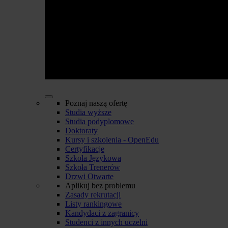
Poznaj naszą ofertę
Studia wyższe
Studia podyplomowe
Doktoraty
Kursy i szkolenia - OpenEdu
Certyfikacje
Szkoła Językowa
Szkoła Trenerów
Drzwi Otwarte
Aplikuj bez problemu
Zasady rekrutacji
Listy rankingowe
Kandydaci z zagranicy
Studenci z innych uczelni