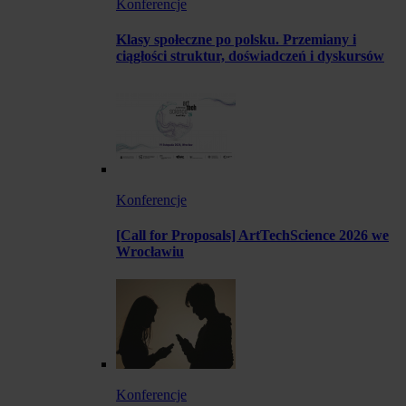
Konferencje
Klasy społeczne po polsku. Przemiany i
ciągłości struktur, doświadczeń i dyskursów
Konferencje
[Call for Proposals] ArtTechScience 2026 we
Wrocławiu
Konferencje