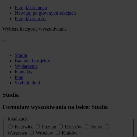
Przejdź do menu
Nawiguj po głównych sekcjach
Przejdź do treści
Wybierz kategorię wyszukiwania
Studia
Badania i projekty
Wydarzenia
Kontakty
Inne
Szybkie linki
Studia
Formularz wyszukiwania na belce: Studia
lokalizacja:
Katowice
Poznań
Rzeszów
Sopot
Warszawa
Wrocław
Kraków