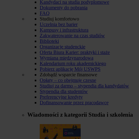
Kandydaci na studia podyplomowe
Dokumenty do pobrania
FAQ
Studiuj komfortowo
Uczelnia bez barier
Kampusy i infrastruktura
Zakwaterowanie na czas studiów
Biblioteki
Organizacje studenckie
Oferta Biura Karier: praktyki i staże
Wymiana międzynarodowa
Kalendarium roku akademickiego
Pobierz aplikację Mój USWPS
Zdobądź wsparcie finansowe
Opłaty – co obejmuje czesne
Studiuj za darmo – stypendia dla kandydatów
Stypendia dla studentów
Preferencyjne kredyty
Dofinansowanie przez pracodawcę
Wiadomości z kategorii
Studia i szkolenia