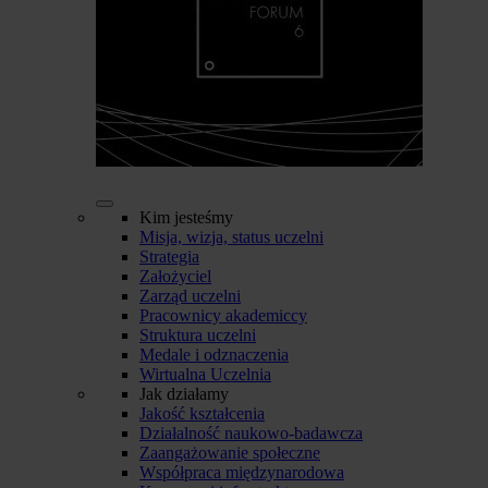
Kim jesteśmy
Misja, wizja, status uczelni
Strategia
Założyciel
Zarząd uczelni
Pracownicy akademiccy
Struktura uczelni
Medale i odznaczenia
Wirtualna Uczelnia
Jak działamy
Jakość kształcenia
Działalność naukowo-badawcza
Zaangażowanie społeczne
Współpraca międzynarodowa