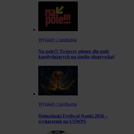
Wykłady i spotkania
Na pole!!! Twórczy plener dla osób
kandydujących na studia (dogrywka)
Wykłady i spotkania
Dolnośląski Festiwal Nauki 2026 –
wydarzenia na USWPS