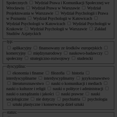
Społecznych
Wydział Prawa i Komunikacji Społecznej we
Wrocławiu
Wydział Prawa w Warszawie
Wydział
Projektowania w Warszawie
Wydział Psychologii i Prawa
w Poznaniu
Wydział Psychologii w Katowicach
Wydział Psychologii w Katowicach
Wydział Psychologii w
Krakowie
Wydział Psychologii w Warszawie
Zakład
Studiów Azjatyckich
typ:
aplikacyjny
finansowany ze środków europejskich
komercyjny
międzynarodowy
naukowo-badawczy
społeczny
strategiczno-rozwojowy
studencki
dyscyplina:
ekonomia i finanse
filozofia
historia
interdyscyplinarne
interdyscyplinarny
językoznawstwo
literaturoznawstwo
nauki o komunikacji i mediach
nauki o kulturze i religii
nauki o polityce i administracji
nauki o zarządzaniu i jakości
nauki prawne
nauki
socjologiczne
nie dotyczy
psychiatria
psychologia
sztuki plastyczne i konserwacja dzieł sztuki
status: