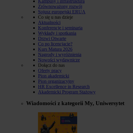
Kampusy i infrastruktura
Zrównoważony rozwój
Sojusz europejski ERUA
Co się u nas dzieje
Aktualności
Konferencje i seminaria
Wykłady i spotkania
Drzwi Otwarte
Co po licencjacie?
Kurs Matura 2026
Nagrody i wyróżnienia
Nowości wydawnicze
Dołącz do nas
Oferty pracy
Pion akademicki
Pion organizacyjny
HR Excellence in Research
Akademicki Program Stażowy
Wiadomości z kategorii
My, Uniwersytet