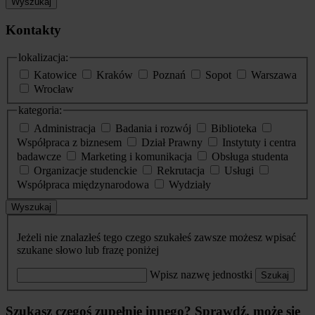
Wyszukaj
Kontakty
lokalizacja:
Katowice
Kraków
Poznań
Sopot
Warszawa
Wrocław
kategoria:
Administracja
Badania i rozwój
Biblioteka
Współpraca z biznesem
Dział Prawny
Instytuty i centra
badawcze
Marketing i komunikacja
Obsługa studenta
Organizacje studenckie
Rekrutacja
Usługi
Współpraca międzynarodowa
Wydziały
Wyszukaj
Jeżeli nie znalazłeś tego czego szukałeś zawsze możesz wpisać
szukane słowo lub frazę poniżej
Wpisz nazwę jednostki
Szukaj
Szukasz czegoś zupełnie innego? Sprawdź, może się