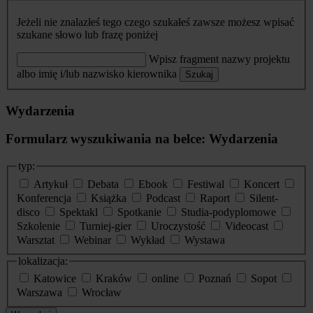
Jeżeli nie znalazłeś tego czego szukałeś zawsze możesz wpisać
szukane słowo lub frazę poniżej
Wpisz fragment nazwy projektu
albo imię i/lub nazwisko kierownika
Szukaj
Wydarzenia
Formularz wyszukiwania na belce: Wydarzenia
typ:
Artykuł
Debata
Ebook
Festiwal
Koncert
Konferencja
Książka
Podcast
Raport
Silent-
disco
Spektakl
Spotkanie
Studia-podyplomowe
Szkolenie
Turniej-gier
Uroczystość
Videocast
Warsztat
Webinar
Wykład
Wystawa
lokalizacja:
Katowice
Kraków
online
Poznań
Sopot
Warszawa
Wrocław