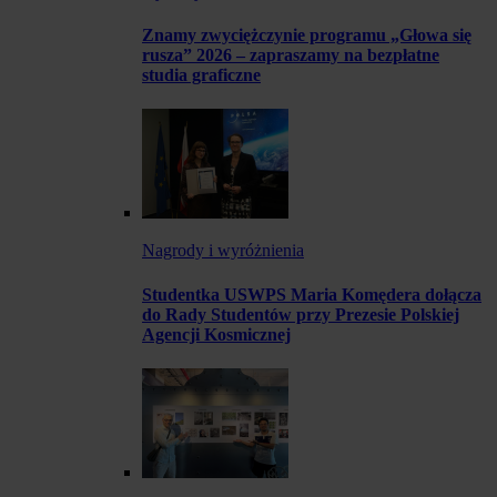
Znamy zwyciężczynie programu „Głowa się
rusza” 2026 – zapraszamy na bezpłatne
studia graficzne
Nagrody i wyróżnienia
Studentka USWPS Maria Komędera dołącza
do Rady Studentów przy Prezesie Polskiej
Agencji Kosmicznej