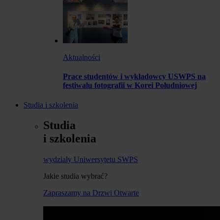
Aktualności
Prace studentów i wykładowcy USWPS na
festiwalu fotografii w Korei Południowej
Studia i szkolenia
Studia
i szkolenia
wydziały Uniwersytetu SWPS
Jakie studia wybrać?
Zapraszamy na Drzwi Otwarte