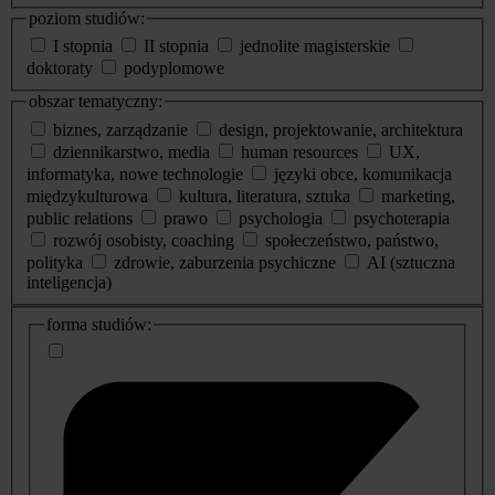
poziom studiów:
I stopnia
II stopnia
jednolite magisterskie
doktoraty
podyplomowe
obszar tematyczny:
biznes, zarządzanie
design, projektowanie, architektura
dziennikarstwo, media
human resources
UX,
informatyka, nowe technologie
języki obce, komunikacja
międzykulturowa
kultura, literatura, sztuka
marketing,
public relations
prawo
psychologia
psychoterapia
rozwój osobisty, coaching
społeczeństwo, państwo,
polityka
zdrowie, zaburzenia psychiczne
AI (sztuczna
inteligencja)
dodatkowe
forma studiów:
informacje
o
studiach