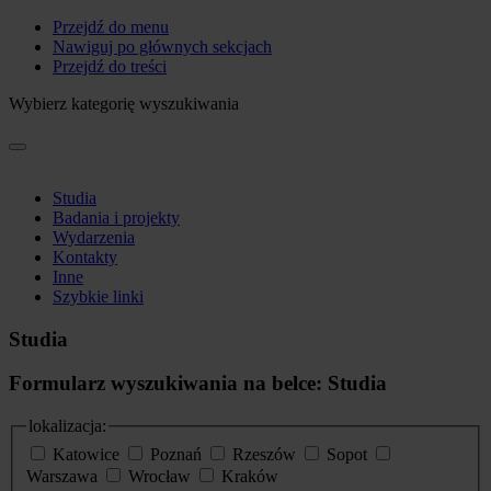
Przejdź do menu
Nawiguj po głównych sekcjach
Przejdź do treści
Wybierz kategorię wyszukiwania
Studia
Badania i projekty
Wydarzenia
Kontakty
Inne
Szybkie linki
Studia
Formularz wyszukiwania na belce: Studia
lokalizacja:
Katowice
Poznań
Rzeszów
Sopot
Warszawa
Wrocław
Kraków