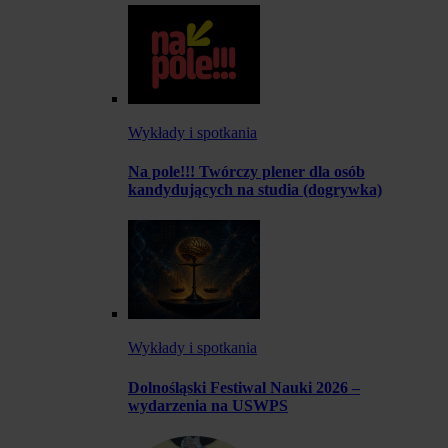
Wykłady i spotkania
Na pole!!! Twórczy plener dla osób
kandydujących na studia (dogrywka)
Wykłady i spotkania
Dolnośląski Festiwal Nauki 2026 –
wydarzenia na USWPS