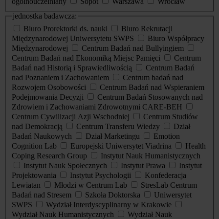
ogólnouczelniany
Sopot
Warszawa
Wrocław
jednostka badawcza:
Biuro Prorektorki ds. nauki
Biuro Rekrutacji
Międzynarodowej Uniwersytetu SWPS
Biuro Współpracy
Międzynarodowej
Centrum Badań nad Bullyingiem
Centrum Badań nad Ekonomiką Miejsc Pamięci
Centrum
Badań nad Historią i Sprawiedliwością
Centrum Badań
nad Poznaniem i Zachowaniem
Centrum badań nad
Rozwojem Osobowości
Centrum Badań nad Wspieraniem
Podejmowania Decyzji
Centrum Badań Stosowanych nad
Zdrowiem i Zachowaniami Zdrowotnymi CARE-BEH
Centrum Cywilizacji Azji Wschodniej
Centrum Studiów
nad Demokracją
Centrum Transferu Wiedzy
Dział
Badań Naukowych
Dział Marketingu
Emotion
Cognition Lab
Europejski Uniwersytet Viadrina
Health
Coping Research Group
Instytut Nauk Humanistycznych
Instytut Nauk Społecznych
Instytut Prawa
Instytut
Projektowania
Instytut Psychologii
Konfederacja
Lewiatan
Młodzi w Centrum Lab
StresLab Centrum
Badań nad Stresem
Szkoła Doktorska
Uniwersytet
SWPS
Wydział Interdyscyplinarny w Krakowie
Wydział Nauk Humanistycznych
Wydział Nauk