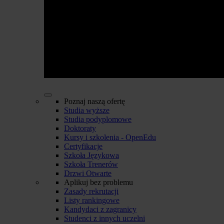
Poznaj naszą ofertę
Studia wyższe
Studia podyplomowe
Doktoraty
Kursy i szkolenia - OpenEdu
Certyfikacje
Szkoła Językowa
Szkoła Trenerów
Drzwi Otwarte
Aplikuj bez problemu
Zasady rekrutacji
Listy rankingowe
Kandydaci z zagranicy
Studenci z innych uczelni