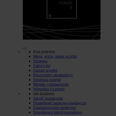
Kim jesteśmy
Misja, wizja, status uczelni
Strategia
Założyciel
Zarząd uczelni
Pracownicy akademiccy
Struktura uczelni
Medale i odznaczenia
Wirtualna Uczelnia
Jak działamy
Jakość kształcenia
Działalność naukowo-badawcza
Zaangażowanie społeczne
Współpraca międzynarodowa