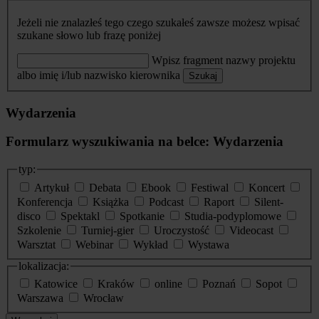
Jeżeli nie znalazłeś tego czego szukałeś zawsze możesz wpisać
szukane słowo lub frazę poniżej
Wpisz fragment nazwy projektu
albo imię i/lub nazwisko kierownika
Szukaj
Wydarzenia
Formularz wyszukiwania na belce: Wydarzenia
typ:
Artykuł
Debata
Ebook
Festiwal
Koncert
Konferencja
Książka
Podcast
Raport
Silent-
disco
Spektakl
Spotkanie
Studia-podyplomowe
Szkolenie
Turniej-gier
Uroczystość
Videocast
Warsztat
Webinar
Wykład
Wystawa
lokalizacja:
Katowice
Kraków
online
Poznań
Sopot
Warszawa
Wrocław