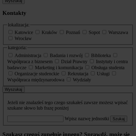
Wyszukaj
Kontakty
lokalizacja:
Katowice
Kraków
Poznań
Sopot
Warszawa
Wrocław
kategoria:
Administracja
Badania i rozwój
Biblioteka
Współpraca z biznesem
Dział Prawny
Instytuty i centra
badawcze
Marketing i komunikacja
Obsługa studenta
Organizacje studenckie
Rekrutacja
Usługi
Współpraca międzynarodowa
Wydziały
Wyszukaj
Jeżeli nie znalazłeś tego czego szukałeś zawsze możesz wpisać
szukane słowo lub frazę poniżej
Wpisz nazwę jednostki
Szukaj
Szukasz czegoś zupełnie innego? Sprawdź, może się