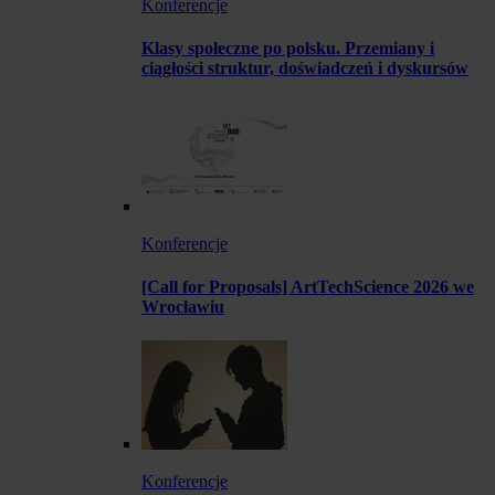
Konferencje
Klasy społeczne po polsku. Przemiany i
ciągłości struktur, doświadczeń i dyskursów
Konferencje
[Call for Proposals] ArtTechScience 2026 we
Wrocławiu
Konferencje