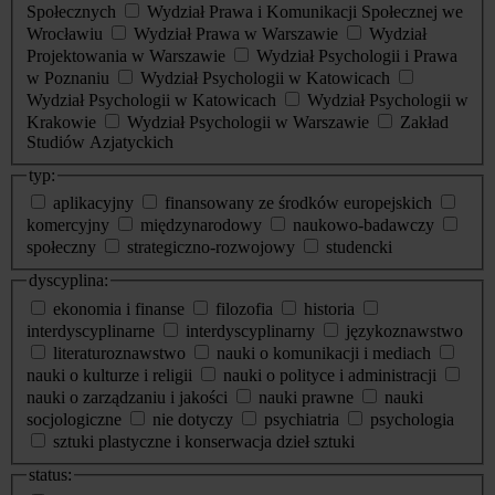
Społecznych
Wydział Prawa i Komunikacji Społecznej we
Wrocławiu
Wydział Prawa w Warszawie
Wydział
Projektowania w Warszawie
Wydział Psychologii i Prawa
w Poznaniu
Wydział Psychologii w Katowicach
Wydział Psychologii w Katowicach
Wydział Psychologii w
Krakowie
Wydział Psychologii w Warszawie
Zakład
Studiów Azjatyckich
typ:
aplikacyjny
finansowany ze środków europejskich
komercyjny
międzynarodowy
naukowo-badawczy
społeczny
strategiczno-rozwojowy
studencki
dyscyplina:
ekonomia i finanse
filozofia
historia
interdyscyplinarne
interdyscyplinarny
językoznawstwo
literaturoznawstwo
nauki o komunikacji i mediach
nauki o kulturze i religii
nauki o polityce i administracji
nauki o zarządzaniu i jakości
nauki prawne
nauki
socjologiczne
nie dotyczy
psychiatria
psychologia
sztuki plastyczne i konserwacja dzieł sztuki
status: