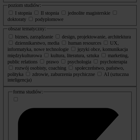
poziom studiów:
I stopnia
II stopnia
jednolite magisterskie
doktoraty
podyplomowe
obszar tematyczny:
biznes, zarządzanie
design, projektowanie, architektura
dziennikarstwo, media
human resources
UX,
informatyka, nowe technologie
języki obce, komunikacja
międzykulturowa
kultura, literatura, sztuka
marketing,
public relations
prawo
psychologia
psychoterapia
rozwój osobisty, coaching
społeczeństwo, państwo,
polityka
zdrowie, zaburzenia psychiczne
AI (sztuczna
inteligencja)
dodatkowe
forma studiów:
informacje
o
studiach