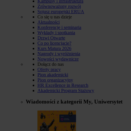
Kampusy i infrastruktura
Zrównoważony rozwój
Sojusz europejski ERUA
Co się u nas dzieje
Aktualności
Konferencje i seminaria
Wykłady i spotkania
Drzwi Otwarte
Co po licencjacie?
Kurs Matura 2026
Nagrody i wyróżnienia
Nowości wydawnicze
Dołącz do nas
Oferty pracy
Pion akademicki
Pion organizacyjny
HR Excellence in Research
Akademicki Program Stażowy
Wiadomości z kategorii
My, Uniwersytet