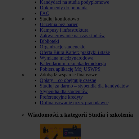
Kandydaci na studia podyplomowe
Dokumenty do pobrania
FAQ
Studiuj komfortowo
Uczelnia bez barier
Kampusy i infrastruktura
Zakwaterowanie na czas studiów
Biblioteki
Organizacje studenckie
Oferta Biura Karier: praktyki i staże
Wymiana międzynarodowa
Kalendarium roku akademickiego
Pobierz aplikację Mój USWPS
Zdobądź wsparcie finansowe
Opłaty – co obejmuje czesne
Studiuj za darmo – stypendia dla kandydatów
Stypendia dla studentów
Preferencyjne kredyty
Dofinansowanie przez pracodawcę
Wiadomości z kategorii
Studia i szkolenia