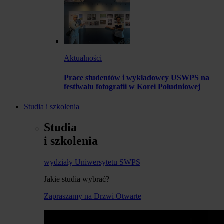
Aktualności
Prace studentów i wykładowcy USWPS na
festiwalu fotografii w Korei Południowej
Studia i szkolenia
Studia
i szkolenia
wydziały Uniwersytetu SWPS
Jakie studia wybrać?
Zapraszamy na Drzwi Otwarte