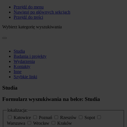
Przejdź do menu
Nawiguj po głównych sekcjach
Przejdź do treści
Wybierz kategorię wyszukiwania
Studia
Badania i projekty
Wydarzenia
Kontakty
Inne
Szybkie linki
Studia
Formularz wyszukiwania na belce: Studia
lokalizacja:
Katowice
Poznań
Rzeszów
Sopot
Warszawa
Wrocław
Kraków