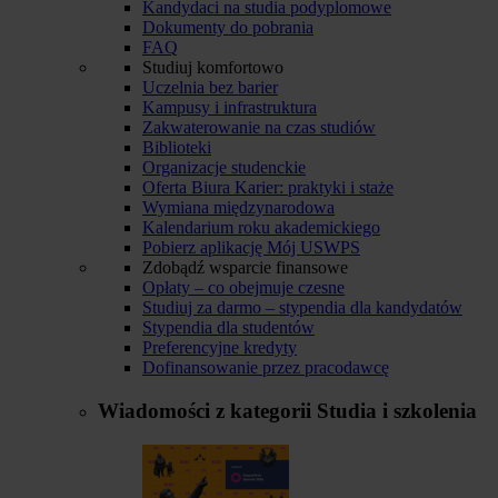
Kandydaci na studia podyplomowe
Dokumenty do pobrania
FAQ
Studiuj komfortowo
Uczelnia bez barier
Kampusy i infrastruktura
Zakwaterowanie na czas studiów
Biblioteki
Organizacje studenckie
Oferta Biura Karier: praktyki i staże
Wymiana międzynarodowa
Kalendarium roku akademickiego
Pobierz aplikację Mój USWPS
Zdobądź wsparcie finansowe
Opłaty – co obejmuje czesne
Studiuj za darmo – stypendia dla kandydatów
Stypendia dla studentów
Preferencyjne kredyty
Dofinansowanie przez pracodawcę
Wiadomości z kategorii
Studia i szkolenia