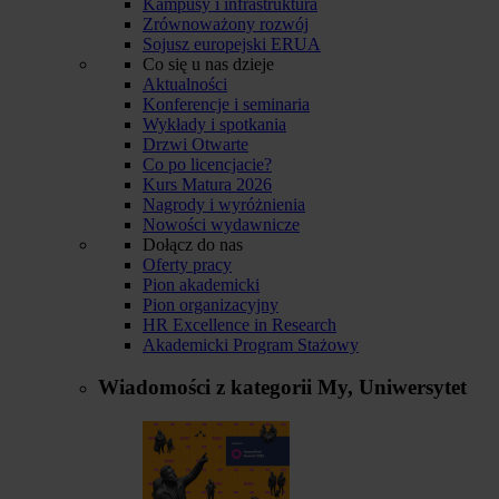
Kampusy i infrastruktura
Zrównoważony rozwój
Sojusz europejski ERUA
Co się u nas dzieje
Aktualności
Konferencje i seminaria
Wykłady i spotkania
Drzwi Otwarte
Co po licencjacie?
Kurs Matura 2026
Nagrody i wyróżnienia
Nowości wydawnicze
Dołącz do nas
Oferty pracy
Pion akademicki
Pion organizacyjny
HR Excellence in Research
Akademicki Program Stażowy
Wiadomości z kategorii
My, Uniwersytet