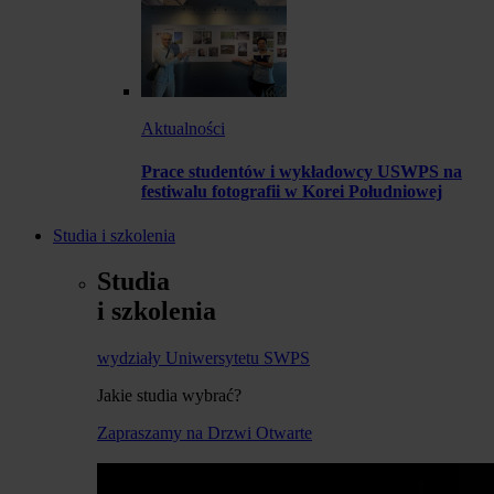
Aktualności
Prace studentów i wykładowcy USWPS na
festiwalu fotografii w Korei Południowej
Studia i szkolenia
Studia
i szkolenia
wydziały Uniwersytetu SWPS
Jakie studia wybrać?
Zapraszamy na Drzwi Otwarte