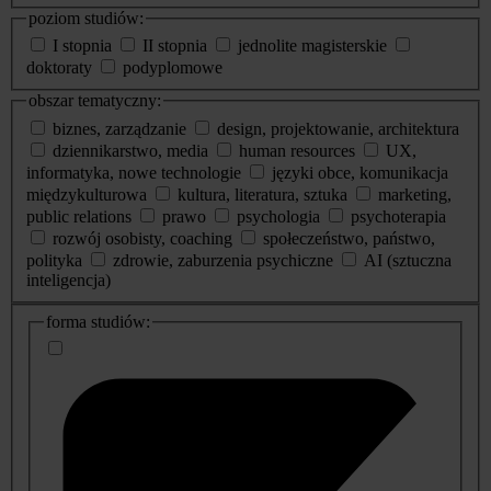
poziom studiów:
I stopnia
II stopnia
jednolite magisterskie
doktoraty
podyplomowe
obszar tematyczny:
biznes, zarządzanie
design, projektowanie, architektura
dziennikarstwo, media
human resources
UX,
informatyka, nowe technologie
języki obce, komunikacja
międzykulturowa
kultura, literatura, sztuka
marketing,
public relations
prawo
psychologia
psychoterapia
rozwój osobisty, coaching
społeczeństwo, państwo,
polityka
zdrowie, zaburzenia psychiczne
AI (sztuczna
inteligencja)
dodatkowe
forma studiów:
informacje
o
studiach