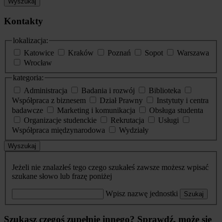
Wyszukaj
Kontakty
lokalizacja:
Katowice
Kraków
Poznań
Sopot
Warszawa
Wrocław
kategoria:
Administracja
Badania i rozwój
Biblioteka
Współpraca z biznesem
Dział Prawny
Instytuty i centra
badawcze
Marketing i komunikacja
Obsługa studenta
Organizacje studenckie
Rekrutacja
Usługi
Współpraca międzynarodowa
Wydziały
Wyszukaj
Jeżeli nie znalazłeś tego czego szukałeś zawsze możesz wpisać
szukane słowo lub frazę poniżej
Wpisz nazwę jednostki
Szukaj
Szukasz czegoś zupełnie innego? Sprawdź, może się