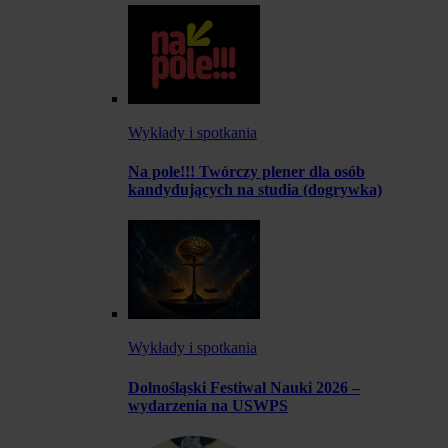
Wykłady i spotkania
Na pole!!! Twórczy plener dla osób
kandydujących na studia (dogrywka)
Wykłady i spotkania
Dolnośląski Festiwal Nauki 2026 –
wydarzenia na USWPS