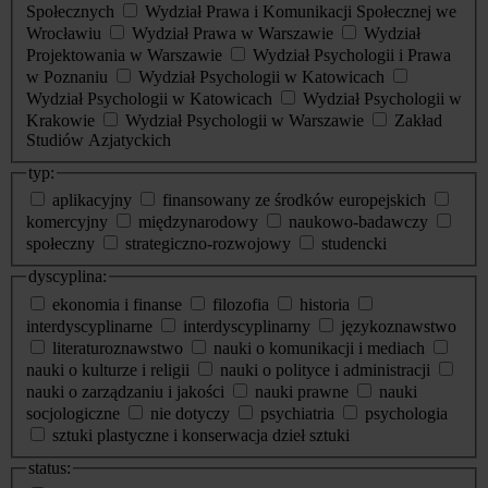
Społecznych
Wydział Prawa i Komunikacji Społecznej we
Wrocławiu
Wydział Prawa w Warszawie
Wydział
Projektowania w Warszawie
Wydział Psychologii i Prawa
w Poznaniu
Wydział Psychologii w Katowicach
Wydział Psychologii w Katowicach
Wydział Psychologii w
Krakowie
Wydział Psychologii w Warszawie
Zakład
Studiów Azjatyckich
typ:
aplikacyjny
finansowany ze środków europejskich
komercyjny
międzynarodowy
naukowo-badawczy
społeczny
strategiczno-rozwojowy
studencki
dyscyplina:
ekonomia i finanse
filozofia
historia
interdyscyplinarne
interdyscyplinarny
językoznawstwo
literaturoznawstwo
nauki o komunikacji i mediach
nauki o kulturze i religii
nauki o polityce i administracji
nauki o zarządzaniu i jakości
nauki prawne
nauki
socjologiczne
nie dotyczy
psychiatria
psychologia
sztuki plastyczne i konserwacja dzieł sztuki
status: