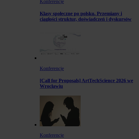
Konferencje
Klasy społeczne po polsku. Przemiany i
ciągłości struktur, doświadczeń i dyskursów
Konferencje
[Call for Proposals] ArtTechScience 2026 we
Wrocławiu
Konferencje