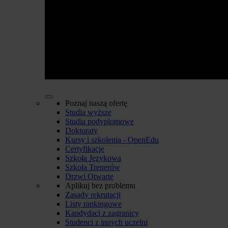
Poznaj naszą ofertę
Studia wyższe
Studia podyplomowe
Doktoraty
Kursy i szkolenia - OpenEdu
Certyfikacje
Szkoła Językowa
Szkoła Trenerów
Drzwi Otwarte
Aplikuj bez problemu
Zasady rekrutacji
Listy rankingowe
Kandydaci z zagranicy
Studenci z innych uczelni