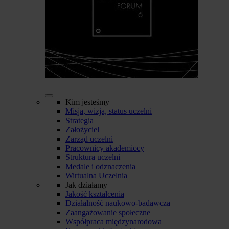
Kim jesteśmy
Misja, wizja, status uczelni
Strategia
Założyciel
Zarząd uczelni
Pracownicy akademiccy
Struktura uczelni
Medale i odznaczenia
Wirtualna Uczelnia
Jak działamy
Jakość kształcenia
Działalność naukowo-badawcza
Zaangażowanie społeczne
Współpraca międzynarodowa