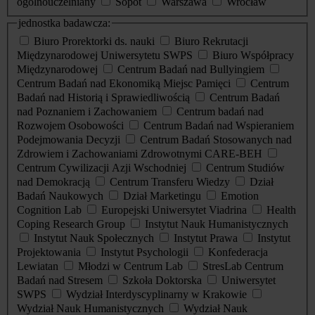
ogólnouczelniany
Sopot
Warszawa
Wrocław
jednostka badawcza:
Biuro Prorektorki ds. nauki
Biuro Rekrutacji
Międzynarodowej Uniwersytetu SWPS
Biuro Współpracy
Międzynarodowej
Centrum Badań nad Bullyingiem
Centrum Badań nad Ekonomiką Miejsc Pamięci
Centrum
Badań nad Historią i Sprawiedliwością
Centrum Badań
nad Poznaniem i Zachowaniem
Centrum badań nad
Rozwojem Osobowości
Centrum Badań nad Wspieraniem
Podejmowania Decyzji
Centrum Badań Stosowanych nad
Zdrowiem i Zachowaniami Zdrowotnymi CARE-BEH
Centrum Cywilizacji Azji Wschodniej
Centrum Studiów
nad Demokracją
Centrum Transferu Wiedzy
Dział
Badań Naukowych
Dział Marketingu
Emotion
Cognition Lab
Europejski Uniwersytet Viadrina
Health
Coping Research Group
Instytut Nauk Humanistycznych
Instytut Nauk Społecznych
Instytut Prawa
Instytut
Projektowania
Instytut Psychologii
Konfederacja
Lewiatan
Młodzi w Centrum Lab
StresLab Centrum
Badań nad Stresem
Szkoła Doktorska
Uniwersytet
SWPS
Wydział Interdyscyplinarny w Krakowie
Wydział Nauk Humanistycznych
Wydział Nauk