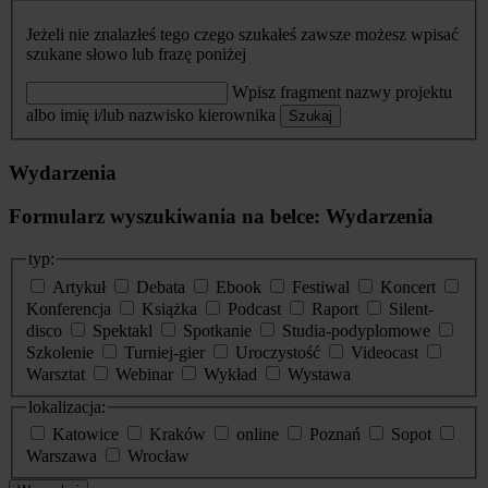
Jeżeli nie znalazłeś tego czego szukałeś zawsze możesz wpisać
szukane słowo lub frazę poniżej
Wpisz fragment nazwy projektu
albo imię i/lub nazwisko kierownika
Szukaj
Wydarzenia
Formularz wyszukiwania na belce: Wydarzenia
typ:
Artykuł
Debata
Ebook
Festiwal
Koncert
Konferencja
Książka
Podcast
Raport
Silent-
disco
Spektakl
Spotkanie
Studia-podyplomowe
Szkolenie
Turniej-gier
Uroczystość
Videocast
Warsztat
Webinar
Wykład
Wystawa
lokalizacja:
Katowice
Kraków
online
Poznań
Sopot
Warszawa
Wrocław