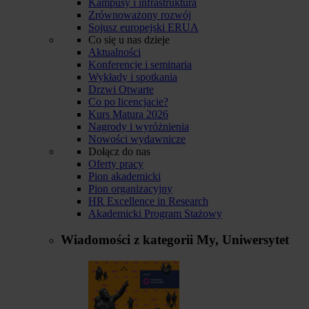
Kampusy i infrastruktura
Zrównoważony rozwój
Sojusz europejski ERUA
Co się u nas dzieje
Aktualności
Konferencje i seminaria
Wykłady i spotkania
Drzwi Otwarte
Co po licencjacie?
Kurs Matura 2026
Nagrody i wyróżnienia
Nowości wydawnicze
Dołącz do nas
Oferty pracy
Pion akademicki
Pion organizacyjny
HR Excellence in Research
Akademicki Program Stażowy
Wiadomości z kategorii
My, Uniwersytet