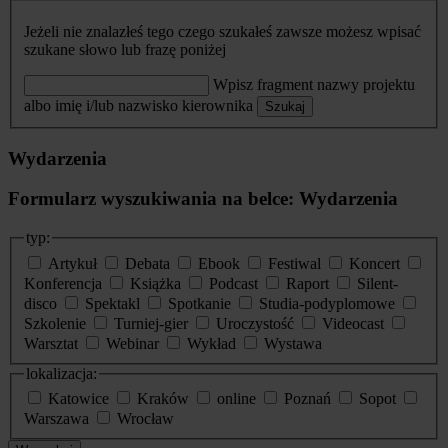
Jeżeli nie znalazłeś tego czego szukałeś zawsze możesz wpisać
szukane słowo lub frazę poniżej
Wpisz fragment nazwy projektu
albo imię i/lub nazwisko kierownika
Szukaj
Wydarzenia
Formularz wyszukiwania na belce: Wydarzenia
typ:
Artykuł
Debata
Ebook
Festiwal
Koncert
Konferencja
Książka
Podcast
Raport
Silent-
disco
Spektakl
Spotkanie
Studia-podyplomowe
Szkolenie
Turniej-gier
Uroczystość
Videocast
Warsztat
Webinar
Wykład
Wystawa
lokalizacja:
Katowice
Kraków
online
Poznań
Sopot
Warszawa
Wrocław