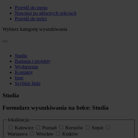
Przejdź do menu
Nawiguj po głównych sekcjach
Przejdź do treści
Wybierz kategorię wyszukiwania
Studia
Badania i projekty
Wydarzenia
Kontakty
Inne
Szybkie linki
Studia
Formularz wyszukiwania na belce: Studia
lokalizacja:
Katowice
Poznań
Rzeszów
Sopot
Warszawa
Wrocław
Kraków