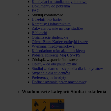
Kandydaci na studia podyplomowe
Dokumenty do pobrania
FAQ
Studiuj komfortowo
Uczelnia bez barier
Kampusy i infrastruktura
Zakwaterowanie na czas studiów
Biblioteki
Organizacje studenckie
Oferta Biura Karier: praktyki i staże
Wymiana międzynarodowa
Kalendarium roku akademickiego
Pobierz aplikację Mój USWPS
Zdobądź wsparcie finansowe
Opłaty – co obejmuje czesne
Studiuj za darmo – stypendia dla kandydatów
Stypendia dla studentów
Preferencyjne kredyty
Dofinansowanie przez pracodawcę
Wiadomości z kategorii
Studia i szkolenia