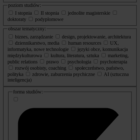
poziom studiów:
I stopnia
II stopnia
jednolite magisterskie
doktoraty
podyplomowe
obszar tematyczny:
biznes, zarządzanie
design, projektowanie, architektura
dziennikarstwo, media
human resources
UX,
informatyka, nowe technologie
języki obce, komunikacja
międzykulturowa
kultura, literatura, sztuka
marketing,
public relations
prawo
psychologia
psychoterapia
rozwój osobisty, coaching
społeczeństwo, państwo,
polityka
zdrowie, zaburzenia psychiczne
AI (sztuczna
inteligencja)
dodatkowe
forma studiów:
informacje
o
studiach