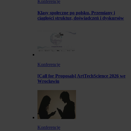
Konferencje
Klasy społeczne po polsku. Przemiany i
ciągłości struktur, doświadczeń i dyskursów
Konferencje
[Call for Proposals] ArtTechScience 2026 we
Wrocławiu
Konferencje