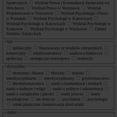
Społecznych
Wydział Prawa i Komunikacji Społecznej we
Wrocławiu
Wydział Prawa w Warszawie
Wydział
Projektowania w Warszawie
Wydział Psychologii i Prawa
w Poznaniu
Wydział Psychologii w Katowicach
Wydział Psychologii w Katowicach
Wydział Psychologii w
Krakowie
Wydział Psychologii w Warszawie
Zakład
Studiów Azjatyckich
typ:
aplikacyjny
finansowany ze środków europejskich
komercyjny
międzynarodowy
naukowo-badawczy
społeczny
strategiczno-rozwojowy
studencki
dyscyplina:
ekonomia i finanse
filozofia
historia
interdyscyplinarne
interdyscyplinarny
językoznawstwo
literaturoznawstwo
nauki o komunikacji i mediach
nauki o kulturze i religii
nauki o polityce i administracji
nauki o zarządzaniu i jakości
nauki prawne
nauki
socjologiczne
nie dotyczy
psychiatria
psychologia
sztuki plastyczne i konserwacja dzieł sztuki
status: