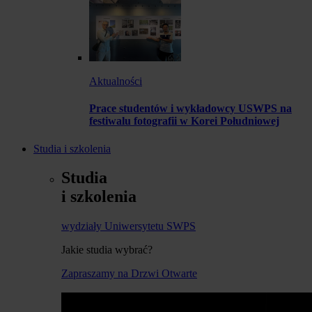
Aktualności
Prace studentów i wykładowcy USWPS na
festiwalu fotografii w Korei Południowej
Studia i szkolenia
Studia
i szkolenia
wydziały Uniwersytetu SWPS
Jakie studia wybrać?
Zapraszamy na Drzwi Otwarte