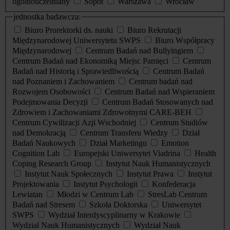
ogólnouczelniany
Sopot
Warszawa
Wrocław
jednostka badawcza:
Biuro Prorektorki ds. nauki
Biuro Rekrutacji
Międzynarodowej Uniwersytetu SWPS
Biuro Współpracy
Międzynarodowej
Centrum Badań nad Bullyingiem
Centrum Badań nad Ekonomiką Miejsc Pamięci
Centrum
Badań nad Historią i Sprawiedliwością
Centrum Badań
nad Poznaniem i Zachowaniem
Centrum badań nad
Rozwojem Osobowości
Centrum Badań nad Wspieraniem
Podejmowania Decyzji
Centrum Badań Stosowanych nad
Zdrowiem i Zachowaniami Zdrowotnymi CARE-BEH
Centrum Cywilizacji Azji Wschodniej
Centrum Studiów
nad Demokracją
Centrum Transferu Wiedzy
Dział
Badań Naukowych
Dział Marketingu
Emotion
Cognition Lab
Europejski Uniwersytet Viadrina
Health
Coping Research Group
Instytut Nauk Humanistycznych
Instytut Nauk Społecznych
Instytut Prawa
Instytut
Projektowania
Instytut Psychologii
Konfederacja
Lewiatan
Młodzi w Centrum Lab
StresLab Centrum
Badań nad Stresem
Szkoła Doktorska
Uniwersytet
SWPS
Wydział Interdyscyplinarny w Krakowie
Wydział Nauk Humanistycznych
Wydział Nauk