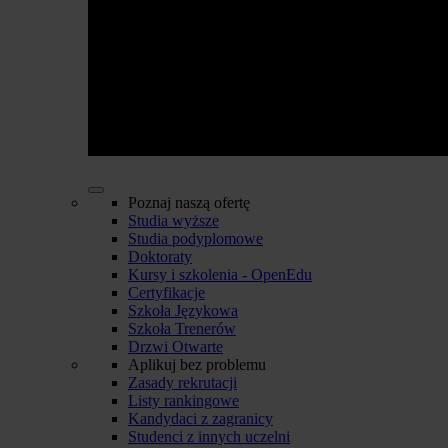
Poznaj naszą ofertę
Studia wyższe
Studia podyplomowe
Doktoraty
Kursy i szkolenia - OpenEdu
Certyfikacje
Szkoła Językowa
Szkoła Trenerów
Drzwi Otwarte
Aplikuj bez problemu
Zasady rekrutacji
Listy rankingowe
Kandydaci z zagranicy
Studenci z innych uczelni