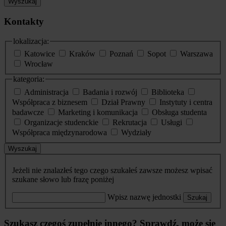
Wyszukaj
Kontakty
lokalizacja:
Katowice
Kraków
Poznań
Sopot
Warszawa
Wrocław
kategoria:
Administracja
Badania i rozwój
Biblioteka
Współpraca z biznesem
Dział Prawny
Instytuty i centra
badawcze
Marketing i komunikacja
Obsługa studenta
Organizacje studenckie
Rekrutacja
Usługi
Współpraca międzynarodowa
Wydziały
Wyszukaj
Jeżeli nie znalazłeś tego czego szukałeś zawsze możesz wpisać
szukane słowo lub frazę poniżej
Wpisz nazwę jednostki
Szukaj
Szukasz czegoś zupełnie innego? Sprawdź, może się