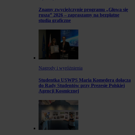
Znamy zwyciężczynie programu „Głowa się
rusza” 2026 – zapraszamy na bezpłatne
studia graficzne
Nagrody i wyróżnienia
Studentka USWPS Maria Komędera dołącza
do Rady Studentów przy Prezesie Polskiej
Agencji Kosmicznej