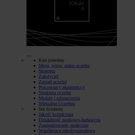
Kim jesteśmy
Misja, wizja, status uczelni
Strategia
Założyciel
Zarząd uczelni
Pracownicy akademiccy
Struktura uczelni
Medale i odznaczenia
Wirtualna Uczelnia
Jak działamy
Jakość kształcenia
Działalność naukowo-badawcza
Zaangażowanie społeczne
Współpraca międzynarodowa