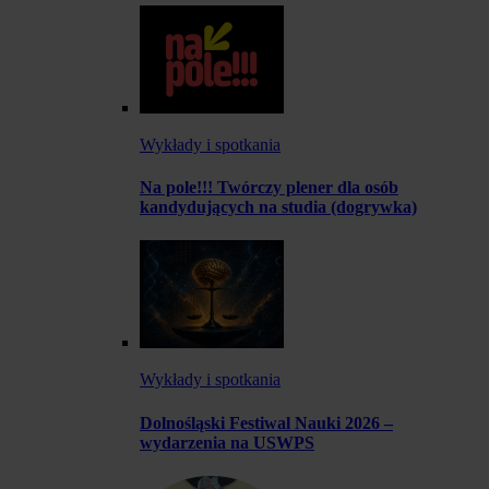
Wykłady i spotkania
Na pole!!! Twórczy plener dla osób
kandydujących na studia (dogrywka)
Wykłady i spotkania
Dolnośląski Festiwal Nauki 2026 –
wydarzenia na USWPS