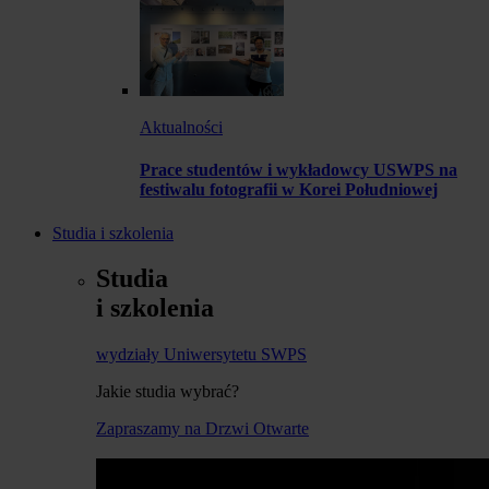
Aktualności
Prace studentów i wykładowcy USWPS na
festiwalu fotografii w Korei Południowej
Studia i szkolenia
Studia
i szkolenia
wydziały Uniwersytetu SWPS
Jakie studia wybrać?
Zapraszamy na Drzwi Otwarte