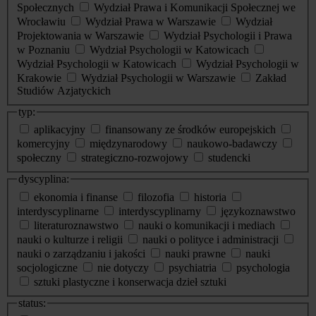
Społecznych
Wydział Prawa i Komunikacji Społecznej we
Wrocławiu
Wydział Prawa w Warszawie
Wydział
Projektowania w Warszawie
Wydział Psychologii i Prawa
w Poznaniu
Wydział Psychologii w Katowicach
Wydział Psychologii w Katowicach
Wydział Psychologii w
Krakowie
Wydział Psychologii w Warszawie
Zakład
Studiów Azjatyckich
typ:
aplikacyjny
finansowany ze środków europejskich
komercyjny
międzynarodowy
naukowo-badawczy
społeczny
strategiczno-rozwojowy
studencki
dyscyplina:
ekonomia i finanse
filozofia
historia
interdyscyplinarne
interdyscyplinarny
językoznawstwo
literaturoznawstwo
nauki o komunikacji i mediach
nauki o kulturze i religii
nauki o polityce i administracji
nauki o zarządzaniu i jakości
nauki prawne
nauki
socjologiczne
nie dotyczy
psychiatria
psychologia
sztuki plastyczne i konserwacja dzieł sztuki
status: