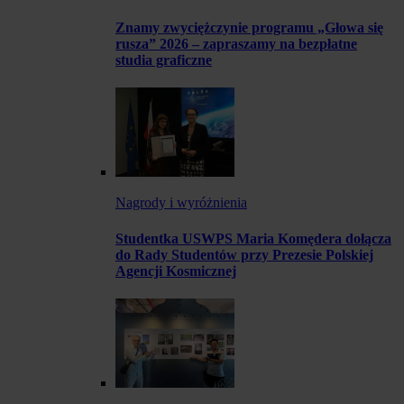
Znamy zwyciężczynie programu „Głowa się
rusza” 2026 – zapraszamy na bezpłatne
studia graficzne
Nagrody i wyróżnienia
Studentka USWPS Maria Komędera dołącza
do Rady Studentów przy Prezesie Polskiej
Agencji Kosmicznej