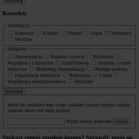
Wyszukaj
Kontakty
lokalizacja:
Katowice
Kraków
Poznań
Sopot
Warszawa
Wrocław
kategoria:
Administracja
Badania i rozwój
Biblioteka
Współpraca z biznesem
Dział Prawny
Instytuty i centra
badawcze
Marketing i komunikacja
Obsługa studenta
Organizacje studenckie
Rekrutacja
Usługi
Współpraca międzynarodowa
Wydziały
Wyszukaj
Jeżeli nie znalazłeś tego czego szukałeś zawsze możesz wpisać
szukane słowo lub frazę poniżej
Wpisz nazwę jednostki
Szukaj
Szukasz czegoś zupełnie innego? Sprawdź, może się