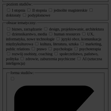
poziom studiów:
I stopnia
II stopnia
jednolite magisterskie
doktoraty
podyplomowe
obszar tematyczny:
biznes, zarządzanie
design, projektowanie, architektura
dziennikarstwo, media
human resources
UX,
informatyka, nowe technologie
języki obce, komunikacja
międzykulturowa
kultura, literatura, sztuka
marketing,
public relations
prawo
psychologia
psychoterapia
rozwój osobisty, coaching
społeczeństwo, państwo,
polityka
zdrowie, zaburzenia psychiczne
AI (sztuczna
inteligencja)
dodatkowe
forma studiów:
informacje
o
studiach