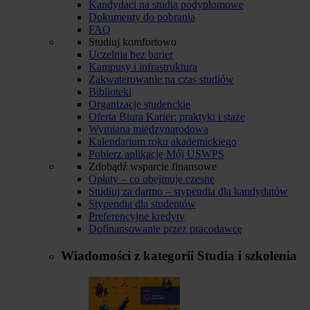
Kandydaci na studia podyplomowe
Dokumenty do pobrania
FAQ
Studiuj komfortowo
Uczelnia bez barier
Kampusy i infrastruktura
Zakwaterowanie na czas studiów
Biblioteki
Organizacje studenckie
Oferta Biura Karier: praktyki i staże
Wymiana międzynarodowa
Kalendarium roku akademickiego
Pobierz aplikację Mój USWPS
Zdobądź wsparcie finansowe
Opłaty – co obejmuje czesne
Studiuj za darmo – stypendia dla kandydatów
Stypendia dla studentów
Preferencyjne kredyty
Dofinansowanie przez pracodawcę
Wiadomości z kategorii
Studia i szkolenia