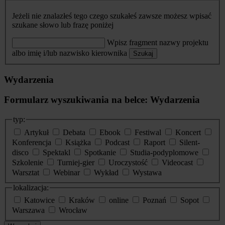
Jeżeli nie znalazłeś tego czego szukałeś zawsze możesz wpisać
szukane słowo lub frazę poniżej
Wpisz fragment nazwy projektu
albo imię i/lub nazwisko kierownika
Szukaj
Wydarzenia
Formularz wyszukiwania na belce: Wydarzenia
typ:
Artykuł
Debata
Ebook
Festiwal
Koncert
Konferencja
Książka
Podcast
Raport
Silent-
disco
Spektakl
Spotkanie
Studia-podyplomowe
Szkolenie
Turniej-gier
Uroczystość
Videocast
Warsztat
Webinar
Wykład
Wystawa
lokalizacja:
Katowice
Kraków
online
Poznań
Sopot
Warszawa
Wrocław