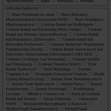
ogólnouczelniany
Sopot
Warszawa
Wrocław
jednostka badawcza:
Biuro Prorektorki ds. nauki
Biuro Rekrutacji
Międzynarodowej Uniwersytetu SWPS
Biuro Współpracy
Międzynarodowej
Centrum Badań nad Bullyingiem
Centrum Badań nad Ekonomiką Miejsc Pamięci
Centrum
Badań nad Historią i Sprawiedliwością
Centrum Badań
nad Poznaniem i Zachowaniem
Centrum badań nad
Rozwojem Osobowości
Centrum Badań nad Wspieraniem
Podejmowania Decyzji
Centrum Badań Stosowanych nad
Zdrowiem i Zachowaniami Zdrowotnymi CARE-BEH
Centrum Cywilizacji Azji Wschodniej
Centrum Studiów
nad Demokracją
Centrum Transferu Wiedzy
Dział
Badań Naukowych
Dział Marketingu
Emotion
Cognition Lab
Europejski Uniwersytet Viadrina
Health
Coping Research Group
Instytut Nauk Humanistycznych
Instytut Nauk Społecznych
Instytut Prawa
Instytut
Projektowania
Instytut Psychologii
Konfederacja
Lewiatan
Młodzi w Centrum Lab
StresLab Centrum
Badań nad Stresem
Szkoła Doktorska
Uniwersytet
SWPS
Wydział Interdyscyplinarny w Krakowie
Wydział Nauk Humanistycznych
Wydział Nauk