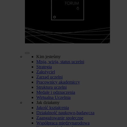
Kim jesteśmy
Misja, wizja, status uczelni
Strategia
Założyciel
Zarząd uczelni
Pracownicy akademiccy
Struktura uczelni
Medale i odznaczenia
Wirtualna Uczelnia
Jak działamy
Jakość kształcenia
Działalność naukowo-badawcza
Zaangażowanie społeczne
Współpraca międzynarodowa