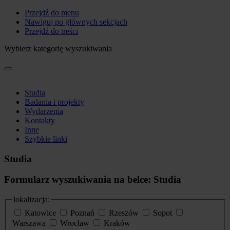
Przejdź do menu
Nawiguj po głównych sekcjach
Przejdź do treści
Wybierz kategorię wyszukiwania
Studia
Badania i projekty
Wydarzenia
Kontakty
Inne
Szybkie linki
Studia
Formularz wyszukiwania na belce: Studia
lokalizacja:
Katowice
Poznań
Rzeszów
Sopot
Warszawa
Wrocław
Kraków