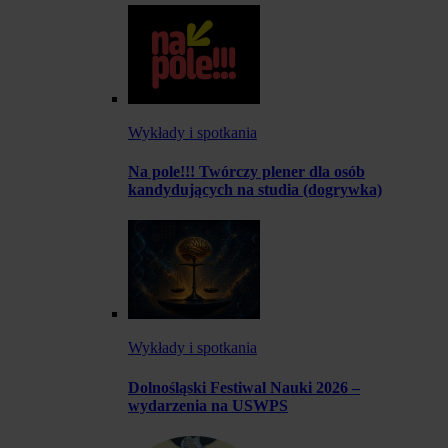
Wykłady i spotkania
Na pole!!! Twórczy plener dla osób
kandydujących na studia (dogrywka)
Wykłady i spotkania
Dolnośląski Festiwal Nauki 2026 –
wydarzenia na USWPS