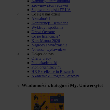
Kampusy i infrastruktura
Zrównoważony rozwój
Sojusz europejski ERUA
Co się u nas dzieje
Aktualności
Konferencje i seminaria
Wykłady i spotkania
Drzwi Otwarte
Co po licencjacie?
Kurs Matura 2026
Nagrody i wyróżnienia
Nowości wydawnicze
Dołącz do nas
Oferty pracy
Pion akademicki
Pion organizacyjny
HR Excellence in Research
Akademicki Program Stażowy
Wiadomości z kategorii
My, Uniwersytet