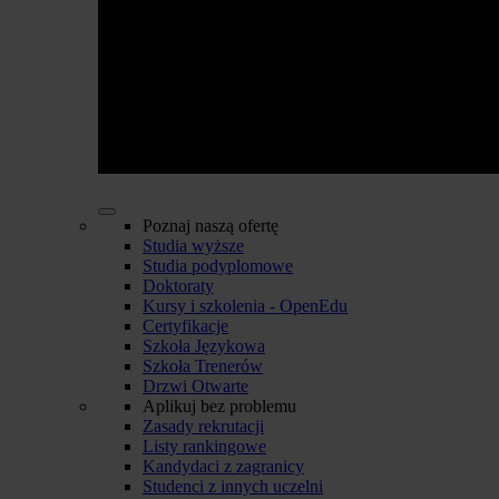
Poznaj naszą ofertę
Studia wyższe
Studia podyplomowe
Doktoraty
Kursy i szkolenia - OpenEdu
Certyfikacje
Szkoła Językowa
Szkoła Trenerów
Drzwi Otwarte
Aplikuj bez problemu
Zasady rekrutacji
Listy rankingowe
Kandydaci z zagranicy
Studenci z innych uczelni