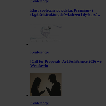
Konferencje
Klasy społeczne po polsku. Przemiany i
ciągłości struktur, doświadczeń i dyskursów
Konferencje
[Call for Proposals] ArtTechScience 2026 we
Wrocławiu
Konferencje