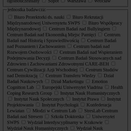
ogólnouczelniany
Sopot
Warszawa
Wrocław
jednostka badawcza:
Biuro Prorektorki ds. nauki
Biuro Rekrutacji
Międzynarodowej Uniwersytetu SWPS
Biuro Współpracy
Międzynarodowej
Centrum Badań nad Bullyingiem
Centrum Badań nad Ekonomiką Miejsc Pamięci
Centrum
Badań nad Historią i Sprawiedliwością
Centrum Badań
nad Poznaniem i Zachowaniem
Centrum badań nad
Rozwojem Osobowości
Centrum Badań nad Wspieraniem
Podejmowania Decyzji
Centrum Badań Stosowanych nad
Zdrowiem i Zachowaniami Zdrowotnymi CARE-BEH
Centrum Cywilizacji Azji Wschodniej
Centrum Studiów
nad Demokracją
Centrum Transferu Wiedzy
Dział
Badań Naukowych
Dział Marketingu
Emotion
Cognition Lab
Europejski Uniwersytet Viadrina
Health
Coping Research Group
Instytut Nauk Humanistycznych
Instytut Nauk Społecznych
Instytut Prawa
Instytut
Projektowania
Instytut Psychologii
Konfederacja
Lewiatan
Młodzi w Centrum Lab
StresLab Centrum
Badań nad Stresem
Szkoła Doktorska
Uniwersytet
SWPS
Wydział Interdyscyplinarny w Krakowie
Wydział Nauk Humanistycznych
Wydział Nauk