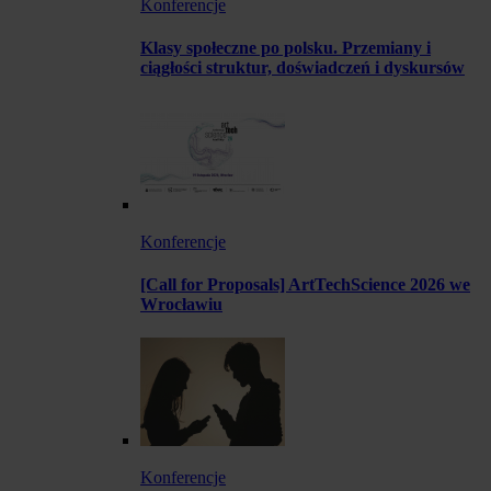
Konferencje
Klasy społeczne po polsku. Przemiany i
ciągłości struktur, doświadczeń i dyskursów
Konferencje
[Call for Proposals] ArtTechScience 2026 we
Wrocławiu
Konferencje