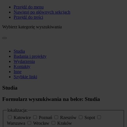
Przejdź do menu
Nawiguj po głównych sekcjach
Przejdź do treści
Wybierz kategorię wyszukiwania
Studia
Badania i projekty
Wydarzenia
Kontakty
Inne
Szybkie linki
Studia
Formularz wyszukiwania na belce: Studia
lokalizacja:
Katowice
Poznań
Rzeszów
Sopot
Warszawa
Wrocław
Kraków