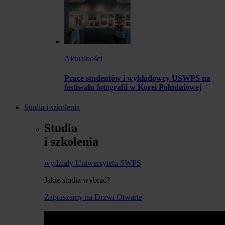
Aktualności
Prace studentów i wykładowcy USWPS na
festiwalu fotografii w Korei Południowej
Studia i szkolenia
Studia
i szkolenia
wydziały Uniwersytetu SWPS
Jakie studia wybrać?
Zapraszamy na Drzwi Otwarte