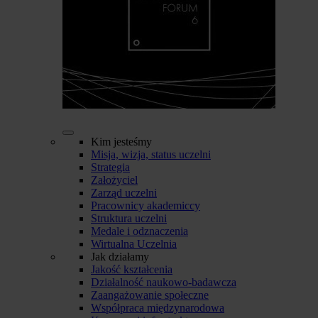
Kim jesteśmy
Misja, wizja, status uczelni
Strategia
Założyciel
Zarząd uczelni
Pracownicy akademiccy
Struktura uczelni
Medale i odznaczenia
Wirtualna Uczelnia
Jak działamy
Jakość kształcenia
Działalność naukowo-badawcza
Zaangażowanie społeczne
Współpraca międzynarodowa