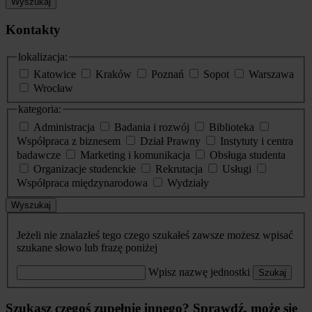
Wyszukaj
Kontakty
lokalizacja:
Katowice
Kraków
Poznań
Sopot
Warszawa
Wrocław
kategoria:
Administracja
Badania i rozwój
Biblioteka
Współpraca z biznesem
Dział Prawny
Instytuty i centra
badawcze
Marketing i komunikacja
Obsługa studenta
Organizacje studenckie
Rekrutacja
Usługi
Współpraca międzynarodowa
Wydziały
Wyszukaj
Jeżeli nie znalazłeś tego czego szukałeś zawsze możesz wpisać
szukane słowo lub frazę poniżej
Wpisz nazwę jednostki
Szukaj
Szukasz czegoś zupełnie innego? Sprawdź, może się