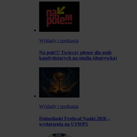
Wykłady i spotkania
Na pole!!! Twórczy plener dla osób
kandydujących na studia (dogrywka)
Wykłady i spotkania
Dolnośląski Festiwal Nauki 2026 –
wydarzenia na USWPS