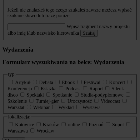
Jeżeli nie znalazłeś tego czego szukałeś zawsze możesz wpisać
szukane słowo lub frazę poniżej
Wpisz fragment nazwy projektu
albo imię i/lub nazwisko kierownika
Szukaj
Wydarzenia
Formularz wyszukiwania na belce: Wydarzenia
typ:
Artykuł
Debata
Ebook
Festiwal
Koncert
Konferencja
Książka
Podcast
Raport
Silent-
disco
Spektakl
Spotkanie
Studia-podyplomowe
Szkolenie
Turniej-gier
Uroczystość
Videocast
Warsztat
Webinar
Wykład
Wystawa
lokalizacja:
Katowice
Kraków
online
Poznań
Sopot
Warszawa
Wrocław