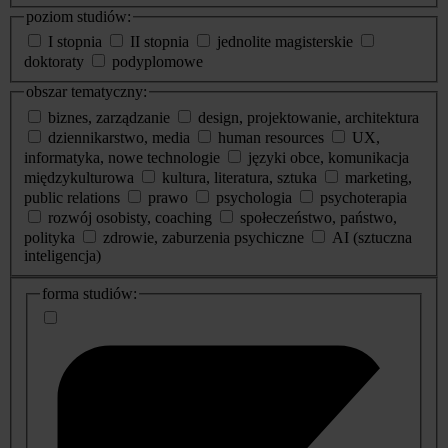
poziom studiów:
I stopnia
II stopnia
jednolite magisterskie
doktoraty
podyplomowe
obszar tematyczny:
biznes, zarządzanie
design, projektowanie, architektura
dziennikarstwo, media
human resources
UX,
informatyka, nowe technologie
języki obce, komunikacja
międzykulturowa
kultura, literatura, sztuka
marketing,
public relations
prawo
psychologia
psychoterapia
rozwój osobisty, coaching
społeczeństwo, państwo,
polityka
zdrowie, zaburzenia psychiczne
AI (sztuczna
inteligencja)
dodatkowe
forma studiów:
informacje
o
studiach