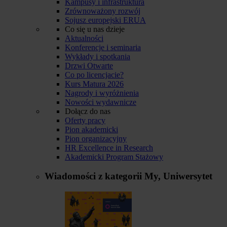
Kampusy i infrastruktura
Zrównoważony rozwój
Sojusz europejski ERUA
Co się u nas dzieje
Aktualności
Konferencje i seminaria
Wykłady i spotkania
Drzwi Otwarte
Co po licencjacie?
Kurs Matura 2026
Nagrody i wyróżnienia
Nowości wydawnicze
Dołącz do nas
Oferty pracy
Pion akademicki
Pion organizacyjny
HR Excellence in Research
Akademicki Program Stażowy
Wiadomości z kategorii
My, Uniwersytet