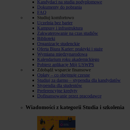
Kandydaci na studia podyplomowe
Dokumenty do pobrania
FAQ
Studiuj komfortowo
Uczelnia bez barier
Kampusy i infrastruktura
Zakwaterowanie na czas studiów
Biblioteki
Organizacje studenckie
Oferta Biura Karier: praktyki i staże
Wymiana międzynarodowa
Kalendarium roku akademickiego
Pobierz aplikację Mój USWPS
Zdobądź wsparcie finansowe
Opłaty – co obejmuje czesne
Studiuj za darmo – stypendia dla kandydatów
Stypendia dla studentów
Preferencyjne kredyty
Dofinansowanie przez pracodawcę
Wiadomości z kategorii
Studia i szkolenia