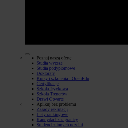
Poznaj naszą ofertę
Studia wyższe
Studia podyplomowe
Doktoraty
Kursy i szkolenia - OpenEdu
Certyfikacje
Szkoła Językowa
Szkoła Trenerów
Drzwi Otwarte
Aplikuj bez problemu
Zasady rekrutacji
Listy rankingowe
Kandydaci z zagranicy
Studenci z innych uczelni