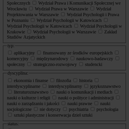
Społecznych
Wydział Prawa i Komunikacji Społecznej we
Wrocławiu
Wydział Prawa w Warszawie
Wydział
Projektowania w Warszawie
Wydział Psychologii i Prawa
w Poznaniu
Wydział Psychologii w Katowicach
Wydział Psychologii w Katowicach
Wydział Psychologii w
Krakowie
Wydział Psychologii w Warszawie
Zakład
Studiów Azjatyckich
typ:
aplikacyjny
finansowany ze środków europejskich
komercyjny
międzynarodowy
naukowo-badawczy
społeczny
strategiczno-rozwojowy
studencki
dyscyplina:
ekonomia i finanse
filozofia
historia
interdyscyplinarne
interdyscyplinarny
językoznawstwo
literaturoznawstwo
nauki o komunikacji i mediach
nauki o kulturze i religii
nauki o polityce i administracji
nauki o zarządzaniu i jakości
nauki prawne
nauki
socjologiczne
nie dotyczy
psychiatria
psychologia
sztuki plastyczne i konserwacja dzieł sztuki
status: