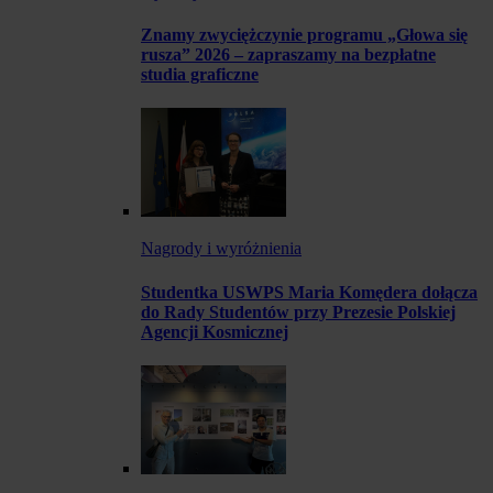
Znamy zwyciężczynie programu „Głowa się
rusza” 2026 – zapraszamy na bezpłatne
studia graficzne
Nagrody i wyróżnienia
Studentka USWPS Maria Komędera dołącza
do Rady Studentów przy Prezesie Polskiej
Agencji Kosmicznej