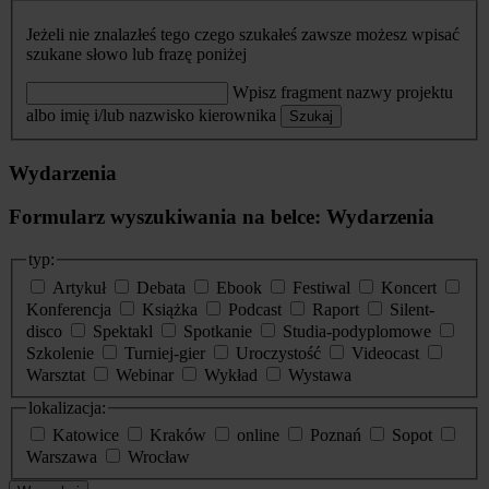
Jeżeli nie znalazłeś tego czego szukałeś zawsze możesz wpisać
szukane słowo lub frazę poniżej
Wpisz fragment nazwy projektu
albo imię i/lub nazwisko kierownika
Szukaj
Wydarzenia
Formularz wyszukiwania na belce: Wydarzenia
typ:
Artykuł
Debata
Ebook
Festiwal
Koncert
Konferencja
Książka
Podcast
Raport
Silent-
disco
Spektakl
Spotkanie
Studia-podyplomowe
Szkolenie
Turniej-gier
Uroczystość
Videocast
Warsztat
Webinar
Wykład
Wystawa
lokalizacja:
Katowice
Kraków
online
Poznań
Sopot
Warszawa
Wrocław