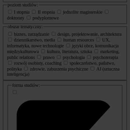
poziom studiów:
I stopnia
II stopnia
jednolite magisterskie
doktoraty
podyplomowe
obszar tematyczny:
biznes, zarządzanie
design, projektowanie, architektura
dziennikarstwo, media
human resources
UX,
informatyka, nowe technologie
języki obce, komunikacja
międzykulturowa
kultura, literatura, sztuka
marketing,
public relations
prawo
psychologia
psychoterapia
rozwój osobisty, coaching
społeczeństwo, państwo,
polityka
zdrowie, zaburzenia psychiczne
AI (sztuczna
inteligencja)
dodatkowe
forma studiów:
informacje
o
studiach