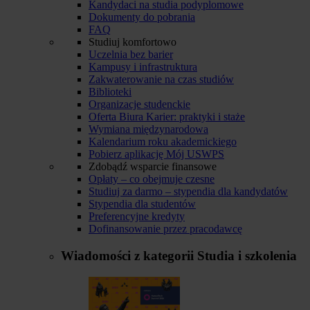
Kandydaci na studia podyplomowe
Dokumenty do pobrania
FAQ
Studiuj komfortowo
Uczelnia bez barier
Kampusy i infrastruktura
Zakwaterowanie na czas studiów
Biblioteki
Organizacje studenckie
Oferta Biura Karier: praktyki i staże
Wymiana międzynarodowa
Kalendarium roku akademickiego
Pobierz aplikację Mój USWPS
Zdobądź wsparcie finansowe
Opłaty – co obejmuje czesne
Studiuj za darmo – stypendia dla kandydatów
Stypendia dla studentów
Preferencyjne kredyty
Dofinansowanie przez pracodawcę
Wiadomości z kategorii
Studia i szkolenia