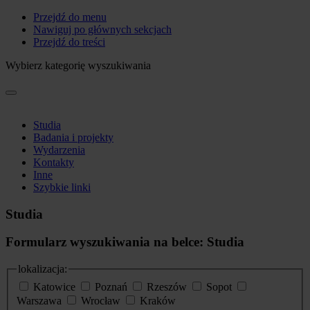
Przejdź do menu
Nawiguj po głównych sekcjach
Przejdź do treści
Wybierz kategorię wyszukiwania
Studia
Badania i projekty
Wydarzenia
Kontakty
Inne
Szybkie linki
Studia
Formularz wyszukiwania na belce: Studia
lokalizacja:
Katowice
Poznań
Rzeszów
Sopot
Warszawa
Wrocław
Kraków