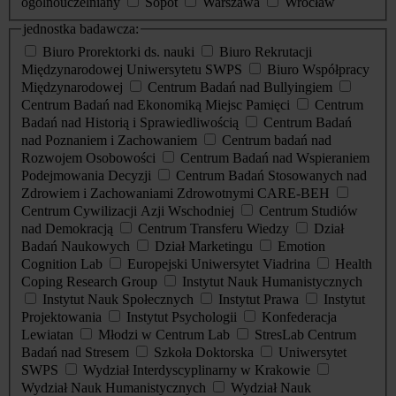
ogólnouczelniany
Sopot
Warszawa
Wrocław
jednostka badawcza:
Biuro Prorektorki ds. nauki
Biuro Rekrutacji
Międzynarodowej Uniwersytetu SWPS
Biuro Współpracy
Międzynarodowej
Centrum Badań nad Bullyingiem
Centrum Badań nad Ekonomiką Miejsc Pamięci
Centrum
Badań nad Historią i Sprawiedliwością
Centrum Badań
nad Poznaniem i Zachowaniem
Centrum badań nad
Rozwojem Osobowości
Centrum Badań nad Wspieraniem
Podejmowania Decyzji
Centrum Badań Stosowanych nad
Zdrowiem i Zachowaniami Zdrowotnymi CARE-BEH
Centrum Cywilizacji Azji Wschodniej
Centrum Studiów
nad Demokracją
Centrum Transferu Wiedzy
Dział
Badań Naukowych
Dział Marketingu
Emotion
Cognition Lab
Europejski Uniwersytet Viadrina
Health
Coping Research Group
Instytut Nauk Humanistycznych
Instytut Nauk Społecznych
Instytut Prawa
Instytut
Projektowania
Instytut Psychologii
Konfederacja
Lewiatan
Młodzi w Centrum Lab
StresLab Centrum
Badań nad Stresem
Szkoła Doktorska
Uniwersytet
SWPS
Wydział Interdyscyplinarny w Krakowie
Wydział Nauk Humanistycznych
Wydział Nauk