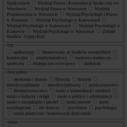
Społecznych
Wydział Prawa i Komunikacji Społecznej we
Wrocławiu
Wydział Prawa w Warszawie
Wydział
Projektowania w Warszawie
Wydział Psychologii i Prawa
w Poznaniu
Wydział Psychologii w Katowicach
Wydział Psychologii w Katowicach
Wydział Psychologii w
Krakowie
Wydział Psychologii w Warszawie
Zakład
Studiów Azjatyckich
typ:
aplikacyjny
finansowany ze środków europejskich
komercyjny
międzynarodowy
naukowo-badawczy
społeczny
strategiczno-rozwojowy
studencki
dyscyplina:
ekonomia i finanse
filozofia
historia
interdyscyplinarne
interdyscyplinarny
językoznawstwo
literaturoznawstwo
nauki o komunikacji i mediach
nauki o kulturze i religii
nauki o polityce i administracji
nauki o zarządzaniu i jakości
nauki prawne
nauki
socjologiczne
nie dotyczy
psychiatria
psychologia
sztuki plastyczne i konserwacja dzieł sztuki
status: