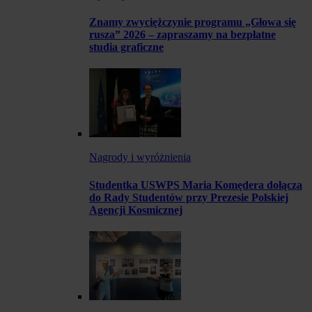
Znamy zwyciężczynie programu „Głowa się
rusza” 2026 – zapraszamy na bezpłatne
studia graficzne
Nagrody i wyróżnienia
Studentka USWPS Maria Komędera dołącza
do Rady Studentów przy Prezesie Polskiej
Agencji Kosmicznej