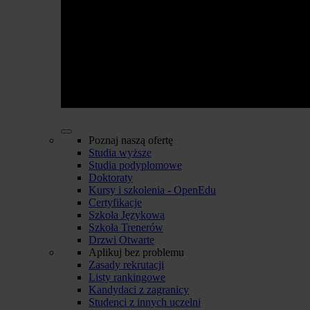
Poznaj naszą ofertę
Studia wyższe
Studia podyplomowe
Doktoraty
Kursy i szkolenia - OpenEdu
Certyfikacje
Szkoła Językowa
Szkoła Trenerów
Drzwi Otwarte
Aplikuj bez problemu
Zasady rekrutacji
Listy rankingowe
Kandydaci z zagranicy
Studenci z innych uczelni