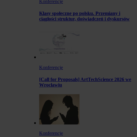
Konferencje
Klasy społeczne po polsku. Przemiany i
ciągłości struktur, doświadczeń i dyskursów
Konferencje
[Call for Proposals] ArtTechScience 2026 we
Wrocławiu
Konferencje