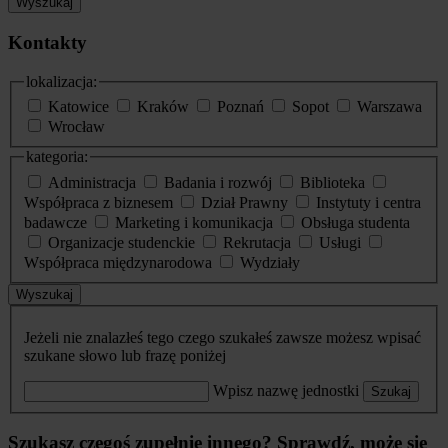
Wyszukaj
Kontakty
lokalizacja:
Katowice
Kraków
Poznań
Sopot
Warszawa
Wrocław
kategoria:
Administracja
Badania i rozwój
Biblioteka
Współpraca z biznesem
Dział Prawny
Instytuty i centra
badawcze
Marketing i komunikacja
Obsługa studenta
Organizacje studenckie
Rekrutacja
Usługi
Współpraca międzynarodowa
Wydziały
Wyszukaj
Jeżeli nie znalazłeś tego czego szukałeś zawsze możesz wpisać
szukane słowo lub frazę poniżej
Wpisz nazwę jednostki
Szukaj
Szukasz czegoś zupełnie innego? Sprawdź, może się