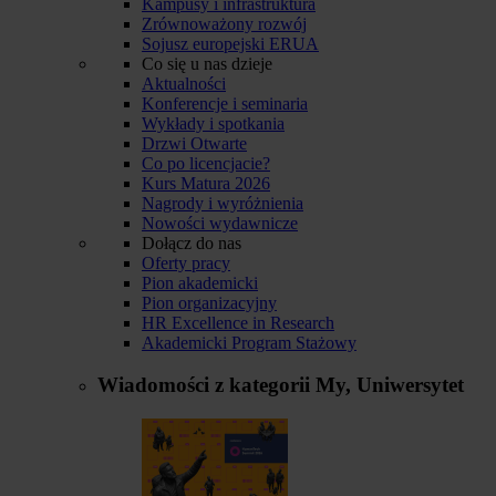
Kampusy i infrastruktura
Zrównoważony rozwój
Sojusz europejski ERUA
Co się u nas dzieje
Aktualności
Konferencje i seminaria
Wykłady i spotkania
Drzwi Otwarte
Co po licencjacie?
Kurs Matura 2026
Nagrody i wyróżnienia
Nowości wydawnicze
Dołącz do nas
Oferty pracy
Pion akademicki
Pion organizacyjny
HR Excellence in Research
Akademicki Program Stażowy
Wiadomości z kategorii
My, Uniwersytet