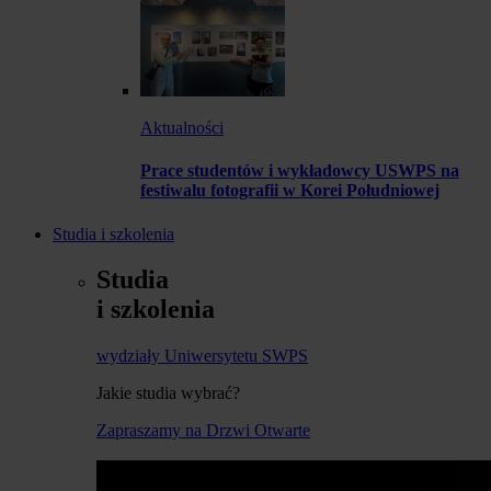
Aktualności
Prace studentów i wykładowcy USWPS na
festiwalu fotografii w Korei Południowej
Studia i szkolenia
Studia
i szkolenia
wydziały Uniwersytetu SWPS
Jakie studia wybrać?
Zapraszamy na Drzwi Otwarte