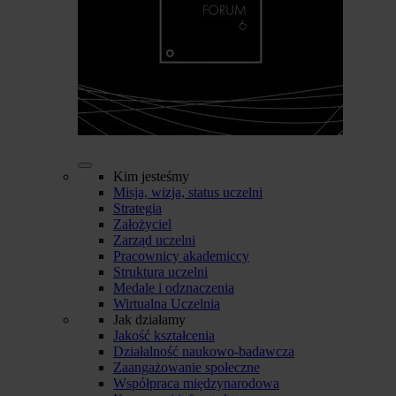
Kim jesteśmy
Misja, wizja, status uczelni
Strategia
Założyciel
Zarząd uczelni
Pracownicy akademiccy
Struktura uczelni
Medale i odznaczenia
Wirtualna Uczelnia
Jak działamy
Jakość kształcenia
Działalność naukowo-badawcza
Zaangażowanie społeczne
Współpraca międzynarodowa