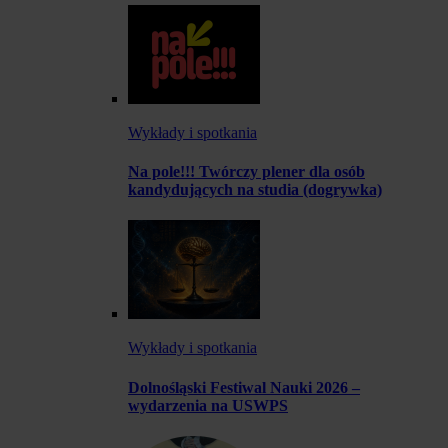
Wykłady i spotkania
Na pole!!! Twórczy plener dla osób
kandydujących na studia (dogrywka)
Wykłady i spotkania
Dolnośląski Festiwal Nauki 2026 –
wydarzenia na USWPS