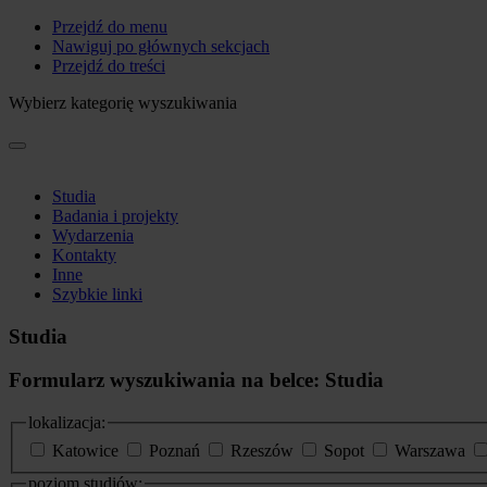
Przejdź do menu
Nawiguj po głównych sekcjach
Przejdź do treści
Wybierz kategorię wyszukiwania
Studia
Badania i projekty
Wydarzenia
Kontakty
Inne
Szybkie linki
Studia
Formularz wyszukiwania na belce: Studia
lokalizacja:
Katowice
Poznań
Rzeszów
Sopot
Warszawa
poziom studiów: