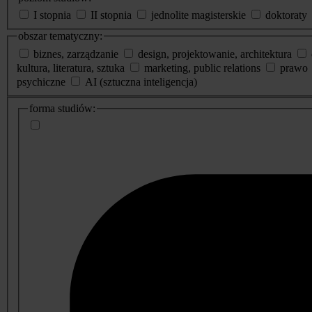
I stopnia
II stopnia
jednolite magisterskie
doktoraty
obszar tematyczny:
biznes, zarządzanie
design, projektowanie, architektura
kultura, literatura, sztuka
marketing, public relations
prawo
psychiczne
AI (sztuczna inteligencja)
dodatkowe
forma studiów:
informacje
o
studiach