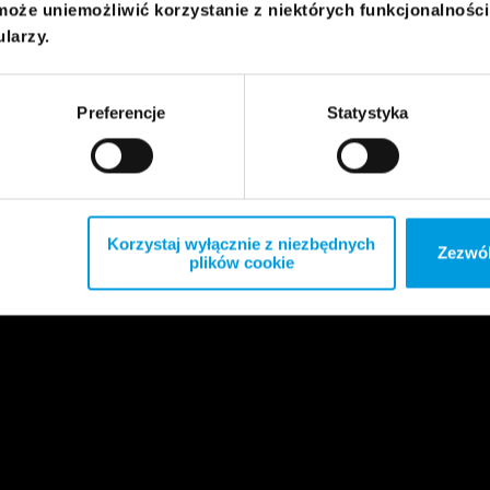
może uniemożliwić korzystanie z niektórych funkcjonalnośc
ularzy.
Preferencje
Statystyka
Korzystaj wyłącznie z niezbędnych
Zezwól
plików cookie