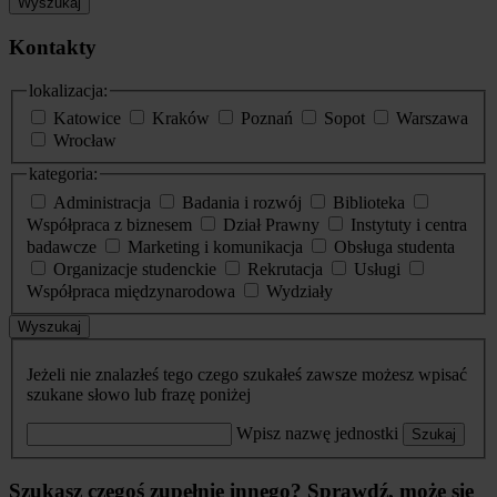
Wyszukaj
Kontakty
lokalizacja:
Katowice
Kraków
Poznań
Sopot
Warszawa
Wrocław
kategoria:
Administracja
Badania i rozwój
Biblioteka
Współpraca z biznesem
Dział Prawny
Instytuty i centra
badawcze
Marketing i komunikacja
Obsługa studenta
Organizacje studenckie
Rekrutacja
Usługi
Współpraca międzynarodowa
Wydziały
Wyszukaj
Jeżeli nie znalazłeś tego czego szukałeś zawsze możesz wpisać
szukane słowo lub frazę poniżej
Wpisz nazwę jednostki
Szukaj
Szukasz czegoś zupełnie innego? Sprawdź, może się