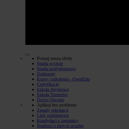
Poznaj naszą ofertę
Studia wyższe
Studia podyplomowe
Doktoraty
Kursy i szkolenia - OpenEdu
Certyfikacje
Szkoła Językowa
Szkoła Trenerów
Drzwi Otwarte
Aplikuj bez problemu
Zasady rekrutacji
Listy rankingowe
Kandydaci z zagranicy
Studenci z innych uczelni