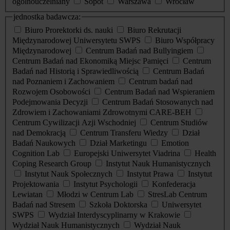
ogólnouczelniany
Sopot
Warszawa
Wrocław
jednostka badawcza:
Biuro Prorektorki ds. nauki
Biuro Rekrutacji
Międzynarodowej Uniwersytetu SWPS
Biuro Współpracy
Międzynarodowej
Centrum Badań nad Bullyingiem
Centrum Badań nad Ekonomiką Miejsc Pamięci
Centrum
Badań nad Historią i Sprawiedliwością
Centrum Badań
nad Poznaniem i Zachowaniem
Centrum badań nad
Rozwojem Osobowości
Centrum Badań nad Wspieraniem
Podejmowania Decyzji
Centrum Badań Stosowanych nad
Zdrowiem i Zachowaniami Zdrowotnymi CARE-BEH
Centrum Cywilizacji Azji Wschodniej
Centrum Studiów
nad Demokracją
Centrum Transferu Wiedzy
Dział
Badań Naukowych
Dział Marketingu
Emotion
Cognition Lab
Europejski Uniwersytet Viadrina
Health
Coping Research Group
Instytut Nauk Humanistycznych
Instytut Nauk Społecznych
Instytut Prawa
Instytut
Projektowania
Instytut Psychologii
Konfederacja
Lewiatan
Młodzi w Centrum Lab
StresLab Centrum
Badań nad Stresem
Szkoła Doktorska
Uniwersytet
SWPS
Wydział Interdyscyplinarny w Krakowie
Wydział Nauk Humanistycznych
Wydział Nauk