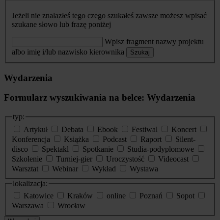
Jeżeli nie znalazłeś tego czego szukałeś zawsze możesz wpisać
szukane słowo lub frazę poniżej
Wpisz fragment nazwy projektu
albo imię i/lub nazwisko kierownika
Szukaj
Wydarzenia
Formularz wyszukiwania na belce: Wydarzenia
typ:
Artykuł
Debata
Ebook
Festiwal
Koncert
Konferencja
Książka
Podcast
Raport
Silent-
disco
Spektakl
Spotkanie
Studia-podyplomowe
Szkolenie
Turniej-gier
Uroczystość
Videocast
Warsztat
Webinar
Wykład
Wystawa
lokalizacja:
Katowice
Kraków
online
Poznań
Sopot
Warszawa
Wrocław