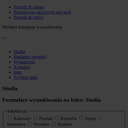
Przejdź do menu
Nawiguj po głównych sekcjach
Przejdź do treści
Wybierz kategorię wyszukiwania
Studia
Badania i projekty
Wydarzenia
Kontakty
Inne
Szybkie linki
Studia
Formularz wyszukiwania na belce: Studia
lokalizacja:
Katowice
Poznań
Rzeszów
Sopot
Warszawa
Wrocław
Kraków