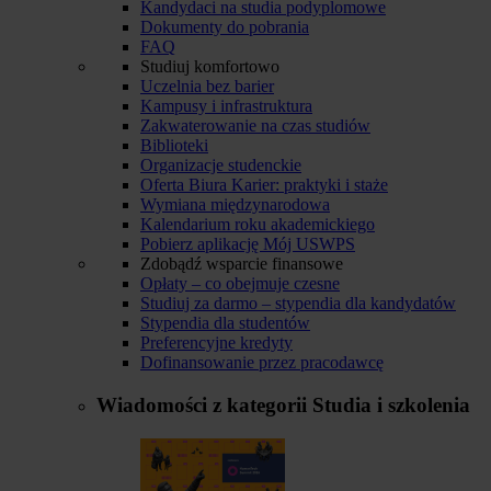
Kandydaci na studia podyplomowe
Dokumenty do pobrania
FAQ
Studiuj komfortowo
Uczelnia bez barier
Kampusy i infrastruktura
Zakwaterowanie na czas studiów
Biblioteki
Organizacje studenckie
Oferta Biura Karier: praktyki i staże
Wymiana międzynarodowa
Kalendarium roku akademickiego
Pobierz aplikację Mój USWPS
Zdobądź wsparcie finansowe
Opłaty – co obejmuje czesne
Studiuj za darmo – stypendia dla kandydatów
Stypendia dla studentów
Preferencyjne kredyty
Dofinansowanie przez pracodawcę
Wiadomości z kategorii
Studia i szkolenia