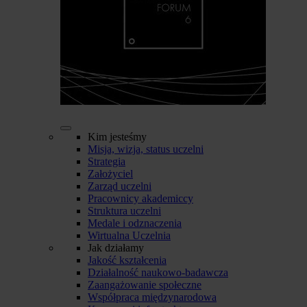
Kim jesteśmy
Misja, wizja, status uczelni
Strategia
Założyciel
Zarząd uczelni
Pracownicy akademiccy
Struktura uczelni
Medale i odznaczenia
Wirtualna Uczelnia
Jak działamy
Jakość kształcenia
Działalność naukowo-badawcza
Zaangażowanie społeczne
Współpraca międzynarodowa