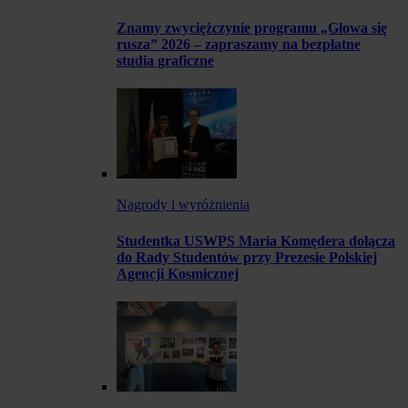
Znamy zwyciężczynie programu „Głowa się
rusza” 2026 – zapraszamy na bezpłatne
studia graficzne
Nagrody i wyróżnienia
Studentka USWPS Maria Komędera dołącza
do Rady Studentów przy Prezesie Polskiej
Agencji Kosmicznej