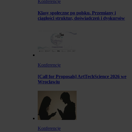
Konferencje
Klasy społeczne po polsku. Przemiany i
ciągłości struktur, doświadczeń i dyskursów
Konferencje
[Call for Proposals] ArtTechScience 2026 we
Wrocławiu
Konferencje