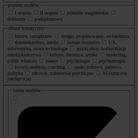
poziom studiów:
I stopnia
II stopnia
jednolite magisterskie
doktoraty
podyplomowe
obszar tematyczny:
biznes, zarządzanie
design, projektowanie, architektura
dziennikarstwo, media
human resources
UX,
informatyka, nowe technologie
języki obce, komunikacja
międzykulturowa
kultura, literatura, sztuka
marketing,
public relations
prawo
psychologia
psychoterapia
rozwój osobisty, coaching
społeczeństwo, państwo,
polityka
zdrowie, zaburzenia psychiczne
AI (sztuczna
inteligencja)
dodatkowe
forma studiów:
informacje
o
studiach