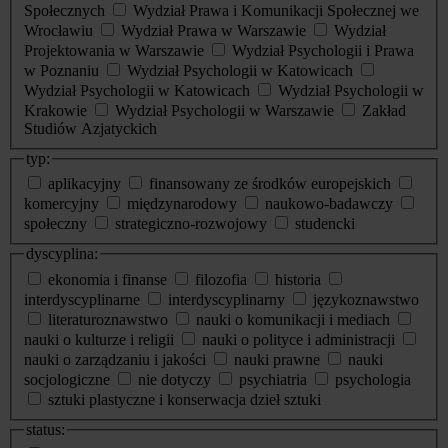
Społecznych
Wydział Prawa i Komunikacji Społecznej we
Wrocławiu
Wydział Prawa w Warszawie
Wydział
Projektowania w Warszawie
Wydział Psychologii i Prawa
w Poznaniu
Wydział Psychologii w Katowicach
Wydział Psychologii w Katowicach
Wydział Psychologii w
Krakowie
Wydział Psychologii w Warszawie
Zakład
Studiów Azjatyckich
typ:
aplikacyjny
finansowany ze środków europejskich
komercyjny
międzynarodowy
naukowo-badawczy
społeczny
strategiczno-rozwojowy
studencki
dyscyplina:
ekonomia i finanse
filozofia
historia
interdyscyplinarne
interdyscyplinarny
językoznawstwo
literaturoznawstwo
nauki o komunikacji i mediach
nauki o kulturze i religii
nauki o polityce i administracji
nauki o zarządzaniu i jakości
nauki prawne
nauki
socjologiczne
nie dotyczy
psychiatria
psychologia
sztuki plastyczne i konserwacja dzieł sztuki
status: