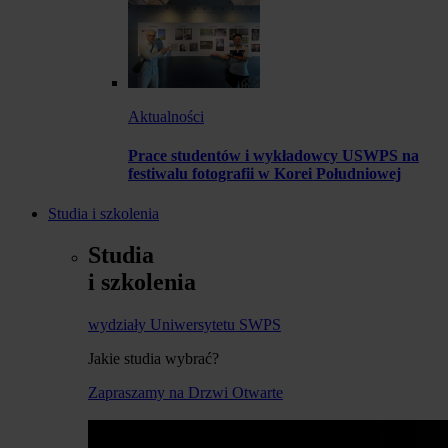
Aktualności
Prace studentów i wykładowcy USWPS na
festiwalu fotografii w Korei Południowej
Studia i szkolenia
Studia
i szkolenia
wydziały Uniwersytetu SWPS
Jakie studia wybrać?
Zapraszamy na Drzwi Otwarte