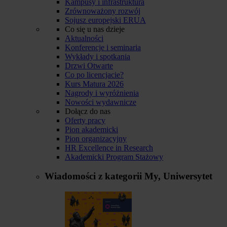
Kampusy i infrastruktura
Zrównoważony rozwój
Sojusz europejski ERUA
Co się u nas dzieje
Aktualności
Konferencje i seminaria
Wykłady i spotkania
Drzwi Otwarte
Co po licencjacie?
Kurs Matura 2026
Nagrody i wyróżnienia
Nowości wydawnicze
Dołącz do nas
Oferty pracy
Pion akademicki
Pion organizacyjny
HR Excellence in Research
Akademicki Program Stażowy
Wiadomości z kategorii
My, Uniwersytet