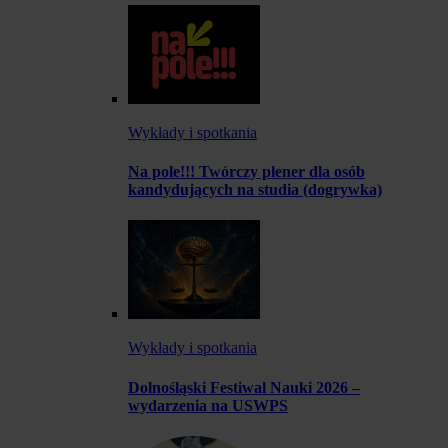
Wykłady i spotkania
Na pole!!! Twórczy plener dla osób
kandydujących na studia (dogrywka)
Wykłady i spotkania
Dolnośląski Festiwal Nauki 2026 –
wydarzenia na USWPS