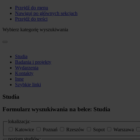
Przejdź do menu
Nawiguj po głównych sekcjach
Przejdź do treści
Wybierz kategorię wyszukiwania
Studia
Badania i projekty
Wydarzenia
Kontakty
Inne
Szybkie linki
Studia
Formularz wyszukiwania na belce: Studia
lokalizacja:
Katowice
Poznań
Rzeszów
Sopot
Warszawa
poziom studiów: