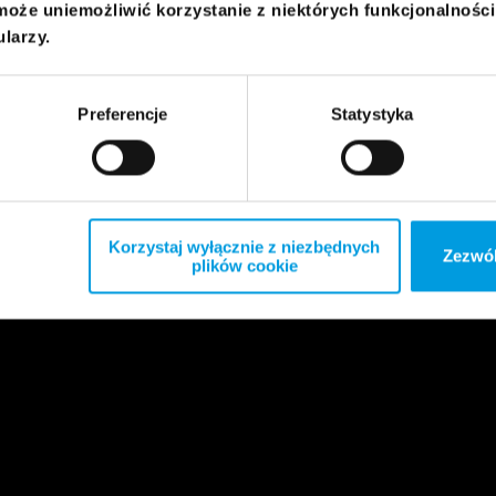
może uniemożliwić korzystanie z niektórych funkcjonalnośc
ularzy.
Preferencje
Statystyka
Korzystaj wyłącznie z niezbędnych
Zezwól
plików cookie