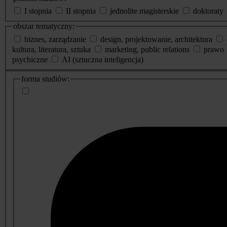
I stopnia
II stopnia
jednolite magisterskie
doktoraty
obszar tematyczny:
biznes, zarządzanie
design, projektowanie, architektura
kultura, literatura, sztuka
marketing, public relations
prawo
psychiczne
AI (sztuczna inteligencja)
dodatkowe
forma studiów:
informacje
o
studiach