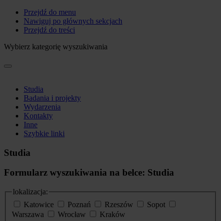
Przejdź do menu
Nawiguj po głównych sekcjach
Przejdź do treści
Wybierz kategorię wyszukiwania
Studia
Badania i projekty
Wydarzenia
Kontakty
Inne
Szybkie linki
Studia
Formularz wyszukiwania na belce: Studia
lokalizacja:
Katowice
Poznań
Rzeszów
Sopot
Warszawa
Wrocław
Kraków