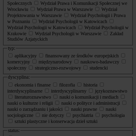
Społecznych
Wydział Prawa i Komunikacji Społecznej we
Wrocławiu
Wydział Prawa w Warszawie
Wydział
Projektowania w Warszawie
Wydział Psychologii i Prawa
w Poznaniu
Wydział Psychologii w Katowicach
Wydział Psychologii w Katowicach
Wydział Psychologii w
Krakowie
Wydział Psychologii w Warszawie
Zakład
Studiów Azjatyckich
typ:
aplikacyjny
finansowany ze środków europejskich
komercyjny
międzynarodowy
naukowo-badawczy
społeczny
strategiczno-rozwojowy
studencki
dyscyplina:
ekonomia i finanse
filozofia
historia
interdyscyplinarne
interdyscyplinarny
językoznawstwo
literaturoznawstwo
nauki o komunikacji i mediach
nauki o kulturze i religii
nauki o polityce i administracji
nauki o zarządzaniu i jakości
nauki prawne
nauki
socjologiczne
nie dotyczy
psychiatria
psychologia
sztuki plastyczne i konserwacja dzieł sztuki
status: