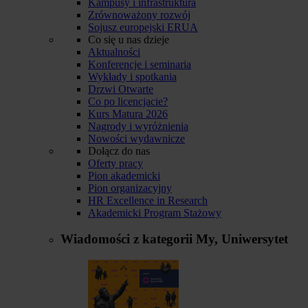
Kampusy i infrastruktura
Zrównoważony rozwój
Sojusz europejski ERUA
Co się u nas dzieje
Aktualności
Konferencje i seminaria
Wykłady i spotkania
Drzwi Otwarte
Co po licencjacie?
Kurs Matura 2026
Nagrody i wyróżnienia
Nowości wydawnicze
Dołącz do nas
Oferty pracy
Pion akademicki
Pion organizacyjny
HR Excellence in Research
Akademicki Program Stażowy
Wiadomości z kategorii
My, Uniwersytet