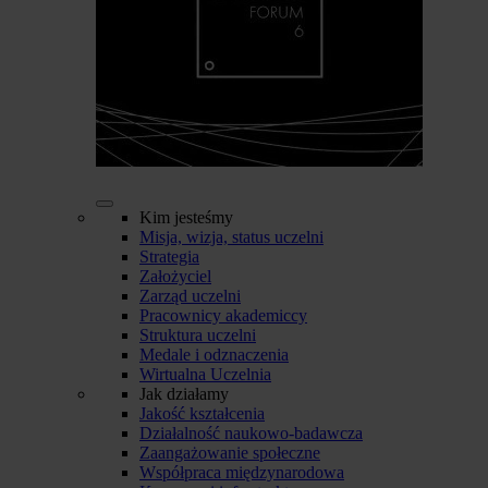
Kim jesteśmy
Misja, wizja, status uczelni
Strategia
Założyciel
Zarząd uczelni
Pracownicy akademiccy
Struktura uczelni
Medale i odznaczenia
Wirtualna Uczelnia
Jak działamy
Jakość kształcenia
Działalność naukowo-badawcza
Zaangażowanie społeczne
Współpraca międzynarodowa