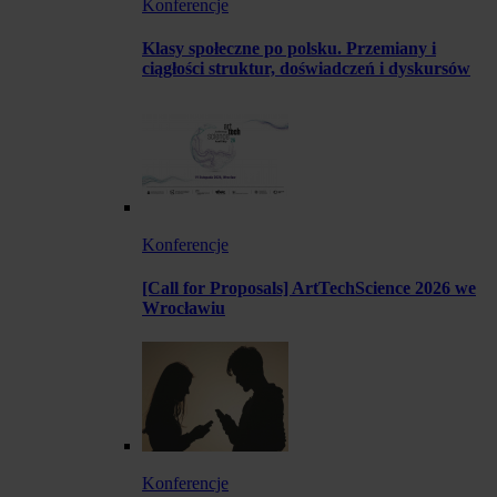
Konferencje
Klasy społeczne po polsku. Przemiany i
ciągłości struktur, doświadczeń i dyskursów
Konferencje
[Call for Proposals] ArtTechScience 2026 we
Wrocławiu
Konferencje