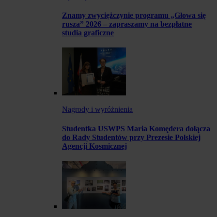
Znamy zwyciężczynie programu „Głowa się
rusza” 2026 – zapraszamy na bezpłatne
studia graficzne
Nagrody i wyróżnienia
Studentka USWPS Maria Komędera dołącza
do Rady Studentów przy Prezesie Polskiej
Agencji Kosmicznej