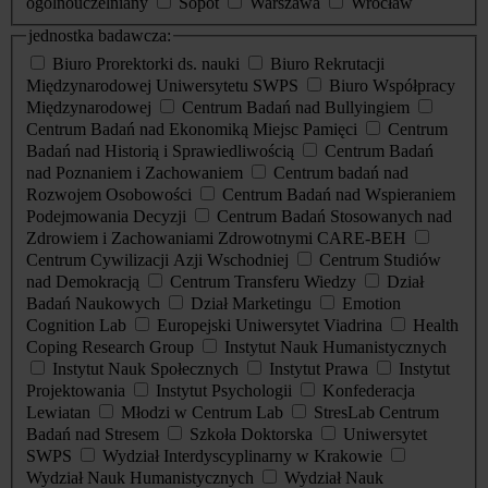
ogólnouczelniany
Sopot
Warszawa
Wrocław
jednostka badawcza:
Biuro Prorektorki ds. nauki
Biuro Rekrutacji
Międzynarodowej Uniwersytetu SWPS
Biuro Współpracy
Międzynarodowej
Centrum Badań nad Bullyingiem
Centrum Badań nad Ekonomiką Miejsc Pamięci
Centrum
Badań nad Historią i Sprawiedliwością
Centrum Badań
nad Poznaniem i Zachowaniem
Centrum badań nad
Rozwojem Osobowości
Centrum Badań nad Wspieraniem
Podejmowania Decyzji
Centrum Badań Stosowanych nad
Zdrowiem i Zachowaniami Zdrowotnymi CARE-BEH
Centrum Cywilizacji Azji Wschodniej
Centrum Studiów
nad Demokracją
Centrum Transferu Wiedzy
Dział
Badań Naukowych
Dział Marketingu
Emotion
Cognition Lab
Europejski Uniwersytet Viadrina
Health
Coping Research Group
Instytut Nauk Humanistycznych
Instytut Nauk Społecznych
Instytut Prawa
Instytut
Projektowania
Instytut Psychologii
Konfederacja
Lewiatan
Młodzi w Centrum Lab
StresLab Centrum
Badań nad Stresem
Szkoła Doktorska
Uniwersytet
SWPS
Wydział Interdyscyplinarny w Krakowie
Wydział Nauk Humanistycznych
Wydział Nauk