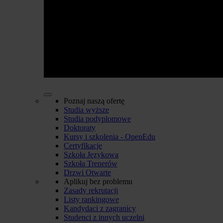
Poznaj naszą ofertę
Studia wyższe
Studia podyplomowe
Doktoraty
Kursy i szkolenia - OpenEdu
Certyfikacje
Szkoła Językowa
Szkoła Trenerów
Drzwi Otwarte
Aplikuj bez problemu
Zasady rekrutacji
Listy rankingowe
Kandydaci z zagranicy
Studenci z innych uczelni