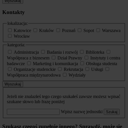
Wyszukaj
Kontakty
lokalizacja:
Katowice
Kraków
Poznań
Sopot
Warszawa
Wrocław
kategoria:
Administracja
Badania i rozwój
Biblioteka
Współpraca z biznesem
Dział Prawny
Instytuty i centra
badawcze
Marketing i komunikacja
Obsługa studenta
Organizacje studenckie
Rekrutacja
Usługi
Współpraca międzynarodowa
Wydziały
Wyszukaj
Jeżeli nie znalazłeś tego czego szukałeś zawsze możesz wpisać
szukane słowo lub frazę poniżej
Wpisz nazwę jednostki
Szukaj
Szukasz czegoś zupełnie innego? Sprawdź, może się