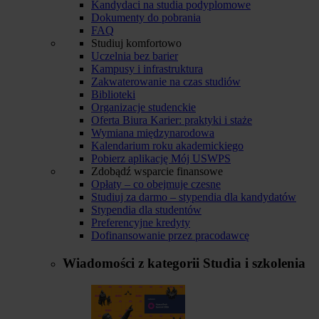
Kandydaci na studia podyplomowe
Dokumenty do pobrania
FAQ
Studiuj komfortowo
Uczelnia bez barier
Kampusy i infrastruktura
Zakwaterowanie na czas studiów
Biblioteki
Organizacje studenckie
Oferta Biura Karier: praktyki i staże
Wymiana międzynarodowa
Kalendarium roku akademickiego
Pobierz aplikację Mój USWPS
Zdobądź wsparcie finansowe
Opłaty – co obejmuje czesne
Studiuj za darmo – stypendia dla kandydatów
Stypendia dla studentów
Preferencyjne kredyty
Dofinansowanie przez pracodawcę
Wiadomości z kategorii
Studia i szkolenia