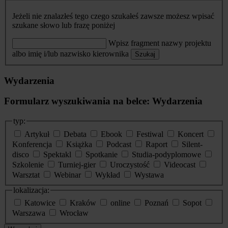
Jeżeli nie znalazłeś tego czego szukałeś zawsze możesz wpisać
szukane słowo lub frazę poniżej
Wpisz fragment nazwy projektu
albo imię i/lub nazwisko kierownika
Szukaj
Wydarzenia
Formularz wyszukiwania na belce: Wydarzenia
typ:
Artykuł
Debata
Ebook
Festiwal
Koncert
Konferencja
Książka
Podcast
Raport
Silent-
disco
Spektakl
Spotkanie
Studia-podyplomowe
Szkolenie
Turniej-gier
Uroczystość
Videocast
Warsztat
Webinar
Wykład
Wystawa
lokalizacja:
Katowice
Kraków
online
Poznań
Sopot
Warszawa
Wrocław