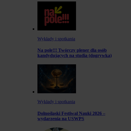
Wykłady i spotkania
Na pole!!! Twórczy plener dla osób
kandydujących na studia (dogrywka)
Wykłady i spotkania
Dolnośląski Festiwal Nauki 2026 –
wydarzenia na USWPS