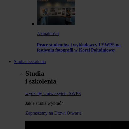
Aktualności
Prace studentów i wykładowcy USWPS na
festiwalu fotografii w Korei Południowej
Studia i szkolenia
Studia
i szkolenia
wydziały Uniwersytetu SWPS
Jakie studia wybrać?
Zapraszamy na Drzwi Otwarte