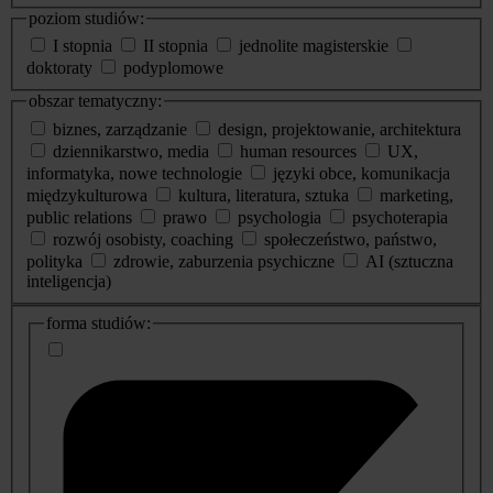
poziom studiów:
I stopnia
II stopnia
jednolite magisterskie
doktoraty
podyplomowe
obszar tematyczny:
biznes, zarządzanie
design, projektowanie, architektura
dziennikarstwo, media
human resources
UX,
informatyka, nowe technologie
języki obce, komunikacja
międzykulturowa
kultura, literatura, sztuka
marketing,
public relations
prawo
psychologia
psychoterapia
rozwój osobisty, coaching
społeczeństwo, państwo,
polityka
zdrowie, zaburzenia psychiczne
AI (sztuczna
inteligencja)
dodatkowe
forma studiów:
informacje
o
studiach