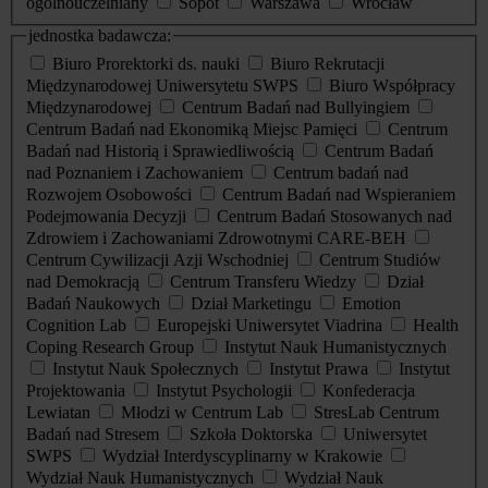
ogólnouczelniany
Sopot
Warszawa
Wrocław
jednostka badawcza:
Biuro Prorektorki ds. nauki
Biuro Rekrutacji
Międzynarodowej Uniwersytetu SWPS
Biuro Współpracy
Międzynarodowej
Centrum Badań nad Bullyingiem
Centrum Badań nad Ekonomiką Miejsc Pamięci
Centrum
Badań nad Historią i Sprawiedliwością
Centrum Badań
nad Poznaniem i Zachowaniem
Centrum badań nad
Rozwojem Osobowości
Centrum Badań nad Wspieraniem
Podejmowania Decyzji
Centrum Badań Stosowanych nad
Zdrowiem i Zachowaniami Zdrowotnymi CARE-BEH
Centrum Cywilizacji Azji Wschodniej
Centrum Studiów
nad Demokracją
Centrum Transferu Wiedzy
Dział
Badań Naukowych
Dział Marketingu
Emotion
Cognition Lab
Europejski Uniwersytet Viadrina
Health
Coping Research Group
Instytut Nauk Humanistycznych
Instytut Nauk Społecznych
Instytut Prawa
Instytut
Projektowania
Instytut Psychologii
Konfederacja
Lewiatan
Młodzi w Centrum Lab
StresLab Centrum
Badań nad Stresem
Szkoła Doktorska
Uniwersytet
SWPS
Wydział Interdyscyplinarny w Krakowie
Wydział Nauk Humanistycznych
Wydział Nauk