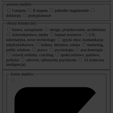
poziom studiów:
I stopnia
II stopnia
jednolite magisterskie
doktoraty
podyplomowe
obszar tematyczny:
biznes, zarządzanie
design, projektowanie, architektura
dziennikarstwo, media
human resources
UX,
informatyka, nowe technologie
języki obce, komunikacja
międzykulturowa
kultura, literatura, sztuka
marketing,
public relations
prawo
psychologia
psychoterapia
rozwój osobisty, coaching
społeczeństwo, państwo,
polityka
zdrowie, zaburzenia psychiczne
AI (sztuczna
inteligencja)
dodatkowe
forma studiów:
informacje
o
studiach