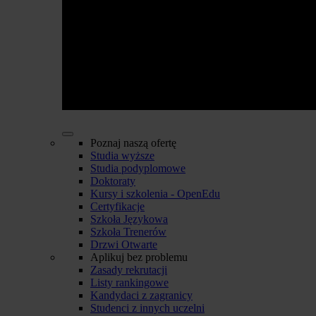
Poznaj naszą ofertę
Studia wyższe
Studia podyplomowe
Doktoraty
Kursy i szkolenia - OpenEdu
Certyfikacje
Szkoła Językowa
Szkoła Trenerów
Drzwi Otwarte
Aplikuj bez problemu
Zasady rekrutacji
Listy rankingowe
Kandydaci z zagranicy
Studenci z innych uczelni