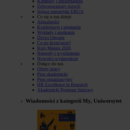
Kampusy i infrastruktura
Zrównoważony rozwój
Sojusz europejski ERUA
Co się u nas dzieje
Aktualności
Konferencje i seminaria
Wykłady i spotkania
Drzwi Otwarte
Co po licencjacie?
Kurs Matura 2026
Nagrody i wyróżnienia
Nowości wydawnicze
Dołącz do nas
Oferty pracy
Pion akademicki
Pion organizacyjny
HR Excellence in Research
Akademicki Program Stażowy
Wiadomości z kategorii
My, Uniwersytet