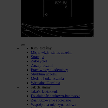
Kim jesteśmy
Misja, wizja, status uczelni
Strategia
Założyciel
Zarząd uczelni
Pracownicy akademiccy
Struktura uczelni
Medale i odznaczenia
Wirtualna Uczelnia
Jak działamy
Jakość kształcenia
Działalność naukowo-badawcza
Zaangażowanie społeczne
Współpraca międzynarodowa