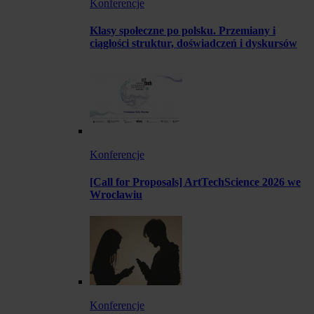
Konferencje
Klasy społeczne po polsku. Przemiany i
ciągłości struktur, doświadczeń i dyskursów
Konferencje
[Call for Proposals] ArtTechScience 2026 we
Wrocławiu
Konferencje