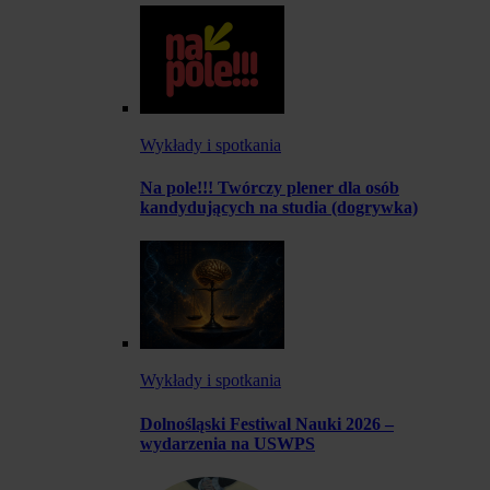
Wykłady i spotkania
Na pole!!! Twórczy plener dla osób
kandydujących na studia (dogrywka)
Wykłady i spotkania
Dolnośląski Festiwal Nauki 2026 –
wydarzenia na USWPS