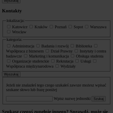
Wyszukaj
Kontakty
lokalizacja:
Katowice
Kraków
Poznań
Sopot
Warszawa
Wrocław
kategoria:
Administracja
Badania i rozwój
Biblioteka
Współpraca z biznesem
Dział Prawny
Instytuty i centra
badawcze
Marketing i komunikacja
Obsługa studenta
Organizacje studenckie
Rekrutacja
Usługi
Współpraca międzynarodowa
Wydziały
Wyszukaj
Jeżeli nie znalazłeś tego czego szukałeś zawsze możesz wpisać
szukane słowo lub frazę poniżej
Wpisz nazwę jednostki
Szukaj
Szukasz czegoś zupełnie innego? Sprawdź, może się