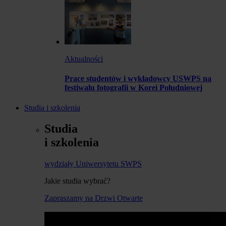
Aktualności
Prace studentów i wykładowcy USWPS na
festiwalu fotografii w Korei Południowej
Studia i szkolenia
Studia
i szkolenia
wydziały Uniwersytetu SWPS
Jakie studia wybrać?
Zapraszamy na Drzwi Otwarte