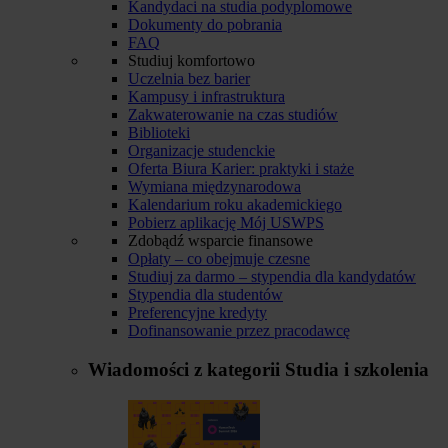
Kandydaci na studia podyplomowe
Dokumenty do pobrania
FAQ
Studiuj komfortowo
Uczelnia bez barier
Kampusy i infrastruktura
Zakwaterowanie na czas studiów
Biblioteki
Organizacje studenckie
Oferta Biura Karier: praktyki i staże
Wymiana międzynarodowa
Kalendarium roku akademickiego
Pobierz aplikację Mój USWPS
Zdobądź wsparcie finansowe
Opłaty – co obejmuje czesne
Studiuj za darmo – stypendia dla kandydatów
Stypendia dla studentów
Preferencyjne kredyty
Dofinansowanie przez pracodawcę
Wiadomości z kategorii
Studia i szkolenia