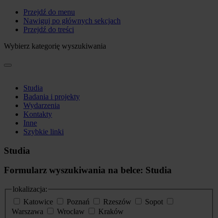
Przejdź do menu
Nawiguj po głównych sekcjach
Przejdź do treści
Wybierz kategorię wyszukiwania
Studia
Badania i projekty
Wydarzenia
Kontakty
Inne
Szybkie linki
Studia
Formularz wyszukiwania na belce: Studia
lokalizacja:
Katowice
Poznań
Rzeszów
Sopot
Warszawa
Wrocław
Kraków