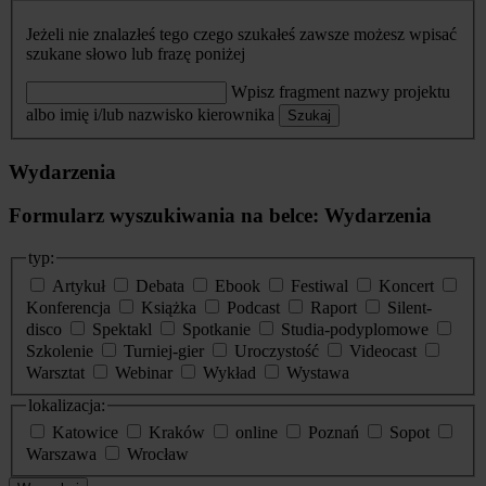
Jeżeli nie znalazłeś tego czego szukałeś zawsze możesz wpisać
szukane słowo lub frazę poniżej
Wpisz fragment nazwy projektu
albo imię i/lub nazwisko kierownika
Szukaj
Wydarzenia
Formularz wyszukiwania na belce: Wydarzenia
typ:
Artykuł
Debata
Ebook
Festiwal
Koncert
Konferencja
Książka
Podcast
Raport
Silent-
disco
Spektakl
Spotkanie
Studia-podyplomowe
Szkolenie
Turniej-gier
Uroczystość
Videocast
Warsztat
Webinar
Wykład
Wystawa
lokalizacja:
Katowice
Kraków
online
Poznań
Sopot
Warszawa
Wrocław