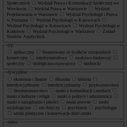
Społecznych
Wydział Prawa i Komunikacji Społecznej we
Wrocławiu
Wydział Prawa w Warszawie
Wydział
Projektowania w Warszawie
Wydział Psychologii i Prawa
w Poznaniu
Wydział Psychologii w Katowicach
Wydział Psychologii w Katowicach
Wydział Psychologii w
Krakowie
Wydział Psychologii w Warszawie
Zakład
Studiów Azjatyckich
typ:
aplikacyjny
finansowany ze środków europejskich
komercyjny
międzynarodowy
naukowo-badawczy
społeczny
strategiczno-rozwojowy
studencki
dyscyplina:
ekonomia i finanse
filozofia
historia
interdyscyplinarne
interdyscyplinarny
językoznawstwo
literaturoznawstwo
nauki o komunikacji i mediach
nauki o kulturze i religii
nauki o polityce i administracji
nauki o zarządzaniu i jakości
nauki prawne
nauki
socjologiczne
nie dotyczy
psychiatria
psychologia
sztuki plastyczne i konserwacja dzieł sztuki
status: